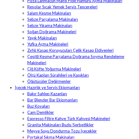
Pizza Lahmacun Mantı Pide Hamuru Açma Makinaları
Reşolar Sıcak Yemek Servis Tencereleri
Salam Kesme Makinaları
Sebze Parçalama Makinaları
Sebze Yıkama Makinaları
Soğan Doğrama Makineleri
Yayık Makinaları
Yufka Açma Makineleri
Zırhlı Kasap Koruyucuları Çelik Kasap Eldivenleri
Çeşitli Kesme Parçalama Doğrama Soyma Rendeleme
Makineleri
Çiğ Köfte Yoğurma Makineleri
Ölçü Kapları Sürahileri ve Kaşıkları
Öğütücüler Değirmenler
İçecek Hazırlık ve Servis Ekipmanları
Bakır Sahlep Kazanları
Bar Blender Bar Ekipmanları
Buz Kovaları
Cam Demlikler
Espresso Filtre Kahve Türk Kahvesi Makineleri
Granita Makinaları Buzlu Şerbetlikler
Meyve Suyu Dondurma Tozu İçecekler
Portakal Sıkma Makinaları