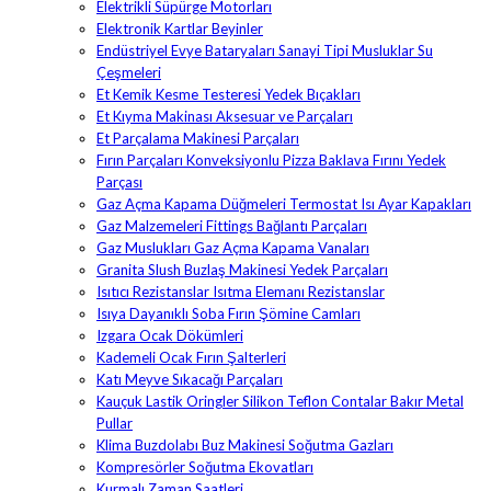
Elektrikli Süpürge Motorları
Elektronik Kartlar Beyinler
Endüstriyel Evye Bataryaları Sanayi Tipi Musluklar Su
Çeşmeleri
Et Kemik Kesme Testeresi Yedek Bıçakları
Et Kıyma Makinası Aksesuar ve Parçaları
Et Parçalama Makinesi Parçaları
Fırın Parçaları Konveksiyonlu Pizza Baklava Fırını Yedek
Parçası
Gaz Açma Kapama Düğmeleri Termostat Isı Ayar Kapakları
Gaz Malzemeleri Fittings Bağlantı Parçaları
Gaz Muslukları Gaz Açma Kapama Vanaları
Granita Slush Buzlaş Makinesi Yedek Parçaları
Isıtıcı Rezistanslar Isıtma Elemanı Rezistanslar
Isıya Dayanıklı Soba Fırın Şömine Camları
Izgara Ocak Dökümleri
Kademeli Ocak Fırın Şalterleri
Katı Meyve Sıkacağı Parçaları
Kauçuk Lastik Oringler Silikon Teflon Contalar Bakır Metal
Pullar
Klima Buzdolabı Buz Makinesi Soğutma Gazları
Kompresörler Soğutma Ekovatları
Kurmalı Zaman Saatleri