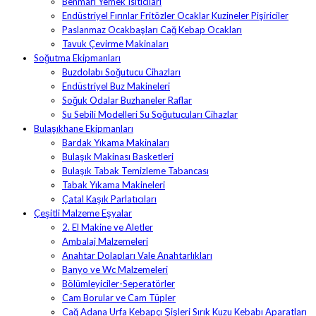
Benmari Yemek Isıtıcıları
Endüstriyel Fırınlar Fritözler Ocaklar Kuzineler Pişiriciler
Paslanmaz Ocakbaşları Cağ Kebap Ocakları
Tavuk Çevirme Makinaları
Soğutma Ekipmanları
Buzdolabı Soğutucu Cihazları
Endüstriyel Buz Makineleri
Soğuk Odalar Buzhaneler Raflar
Su Sebili Modelleri Su Soğutucuları Cihazlar
Bulaşıkhane Ekipmanları
Bardak Yıkama Makinaları
Bulaşık Makinası Basketleri
Bulaşık Tabak Temizleme Tabancası
Tabak Yıkama Makineleri
Çatal Kaşık Parlatıcıları
Çeşitli Malzeme Eşyalar
2. El Makine ve Aletler
Ambalaj Malzemeleri
Anahtar Dolapları Vale Anahtarlıkları
Banyo ve Wc Malzemeleri
Bölümleyiciler-Seperatörler
Cam Borular ve Cam Tüpler
Cağ Adana Urfa Kebapçı Şişleri Sırık Kuzu Kebabı Aparatları