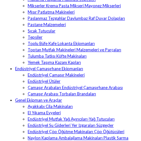
Mikserler Krema Pasta Mikseri Mayonez Mikserleri
Mısır Patlatma Makineleri
Paslanmaz Tezgahlar Davlumbaz Raf Duvar Dolapları
Pastane Malzemeleri
Sıcak Tutucular
Tepsiler
Toplu Büfe Kafe Lokanta Ekipmanları
Toptan Mutfak Makineleri Malzemeleri ve Parçaları
Tulumba Tatlısı Köfte Makinaları
Yemek Taşıma Kazanı Kapları
Endüstriyel Çamaşırhane Ekipmanları
Endüstriyel Çamaşır Makineleri
Endüstriyel Ütüler
Çamaşır Arabaları Endüstriyel Çamaşırhane Arabası
Çamaşır Arabası Torbaları Brandaları
Genel Ekipman ve Araçlar
Ayakkabı Cila Makinaları
El Yıkama Evyeleri
Endüstriyel Mutfak Yağ Ayırıcıları-Yağ Tutucuları
Endüstriyel Su Giderleri Yer Izgaraları Süzgeçler
Endüstriyel Çöp Öğütme Makinaları Çöp Öğütücüleri
Naylon Kaplama Ambalajlama Makinaları Plastik Sarma