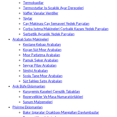
Termokupllar
Termostatlar Isı Sıcaklık Ayar Dereceleri
Valfler Vanalar Ventiller
Yaylar
Çay Makinası Çay Semaveri Yedek Parçaları
Çorba Isıtma Makineleri Çorbalık Kazanı Yedek Parçaları
Şerbetlik Ayranlık Yedek Parçaları
Arabalı Satış Makineleri
Kestane Kebap Arabaları
Koçan Süt Mısır Arabaları
Mısır Patlatma Arabaları
Pamuk Şeker Arabaları
Seyyar Pilav Arabaları
Simitçi Arabaları
Soslu Tane Mısır Arabaları
Süt Sahlep Satış Arabaları
Açık Büfe Ekipmanları
Kuruyemiş Kaseleri Çerezlik Tabakları
Rezervelikler Ve Masa Numaratörlükleri
Sunum Malzemeleri
Pişirme Ekipmanları
Bakır Izgaralar Ocakbaşı Mangalları Davlumbazlar