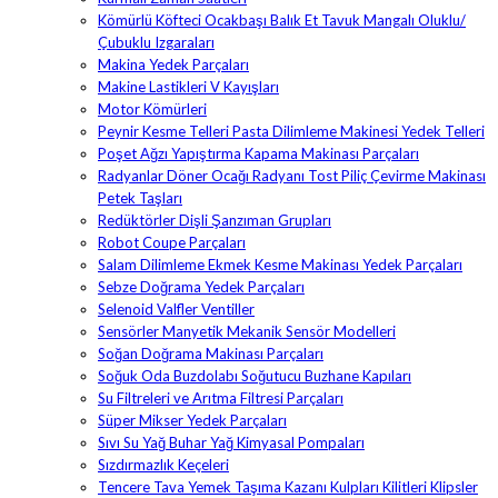
Kömürlü Köfteci Ocakbaşı Balık Et Tavuk Mangalı Oluklu/
Çubuklu Izgaraları
Makina Yedek Parçaları
Makine Lastikleri V Kayışları
Motor Kömürleri
Peynir Kesme Telleri Pasta Dilimleme Makinesi Yedek Telleri
Poşet Ağzı Yapıştırma Kapama Makinası Parçaları
Radyanlar Döner Ocağı Radyanı Tost Piliç Çevirme Makinası
Petek Taşları
Redüktörler Dişli Şanzıman Grupları
Robot Coupe Parçaları
Salam Dilimleme Ekmek Kesme Makinası Yedek Parçaları
Sebze Doğrama Yedek Parçaları
Selenoid Valfler Ventiller
Sensörler Manyetik Mekanik Sensör Modelleri
Soğan Doğrama Makinası Parçaları
Soğuk Oda Buzdolabı Soğutucu Buzhane Kapıları
Su Filtreleri ve Arıtma Filtresi Parçaları
Süper Mikser Yedek Parçaları
Sıvı Su Yağ Buhar Yağ Kimyasal Pompaları
Sızdırmazlık Keçeleri
Tencere Tava Yemek Taşıma Kazanı Kulpları Kilitleri Klipsler