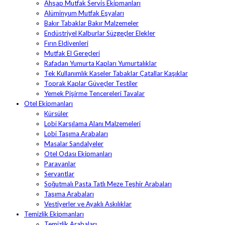
Ahşap Mutfak Servis Ekipmanları
Alüminyum Mutfak Eşyaları
Bakır Tabaklar Bakır Malzemeler
Endüstriyel Kalburlar Süzgeçler Elekler
Fırın Eldivenleri
Mutfak El Gereçleri
Rafadan Yumurta Kapları Yumurtalıklar
Tek Kullanımlık Kaseler Tabaklar Çatallar Kaşıklar
Toprak Kaplar Güveçler Testiler
Yemek Pişirme Tencereleri Tavalar
Otel Ekipmanları
Kürsüler
Lobi Karşılama Alanı Malzemeleri
Lobi Taşıma Arabaları
Masalar Sandalyeler
Otel Odası Ekipmanları
Paravanlar
Servantlar
Soğutmalı Pasta Tatlı Meze Teşhir Arabaları
Taşıma Arabaları
Vestiyerler ve Ayaklı Askılıklar
Temizlik Ekipmanları
Temizlik Arabaları