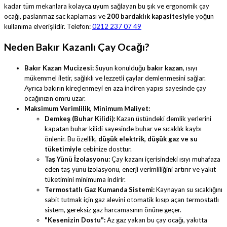
kadar tüm mekanlara kolayca uyum sağlayan bu şık ve ergonomik çay
ocağı, paslanmaz sac kaplaması ve
200 bardaklık kapasitesiyle
yoğun
kullanıma elverişlidir. Telefon:
0212 237 07 49
Neden Bakır Kazanlı Çay Ocağı?
Bakır Kazan Mucizesi:
Suyun konulduğu
bakır kazan
, ısıyı
mükemmel iletir, sağlıklı ve lezzetli çaylar demlenmesini sağlar.
Ayrıca bakırın kireçlenmeyi en aza indiren yapısı sayesinde çay
ocağınızın ömrü uzar.
Maksimum Verimlilik, Minimum Maliyet:
Demkeş (Buhar Kilidi):
Kazan üstündeki demlik yerlerini
kapatan buhar kilidi sayesinde buhar ve sıcaklık kaybı
önlenir. Bu özellik,
düşük elektrik, düşük gaz ve su
tüketimiyle
cebinize dosttur.
Taş Yünü İzolasyonu:
Çay kazanı içerisindeki ısıyı muhafaza
eden taş yünü izolasyonu, enerji verimliliğini artırır ve yakıt
tüketimini minimuma indirir.
Termostatlı Gaz Kumanda Sistemi:
Kaynayan su sıcaklığını
sabit tutmak için gaz alevini otomatik kısıp açan termostatlı
sistem, gereksiz gaz harcamasının önüne geçer.
"Kesenizin Dostu":
Az gaz yakan bu çay ocağı, yakıtta