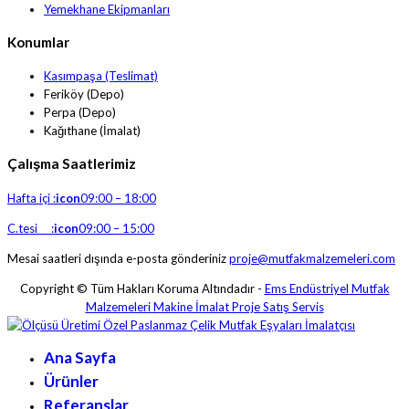
Yemekhane Ekipmanları
Konumlar
Kasımpaşa (Teslimat)
Feriköy (Depo)
Perpa (Depo)
Kağıthane (İmalat)
Çalışma Saatlerimiz
Hafta içi :
icon
09:00 – 18:00
C.tesi :
icon
09:00 – 15:00
Mesai saatleri dışında e-posta gönderiniz
proje@mutfakmalzemeleri.com
Copyright © Tüm Hakları Koruma Altındadır -
Ems Endüstriyel Mutfak
Malzemeleri Makine İmalat Proje Satış Servis
Ana Sayfa
Ürünler
Referanslar