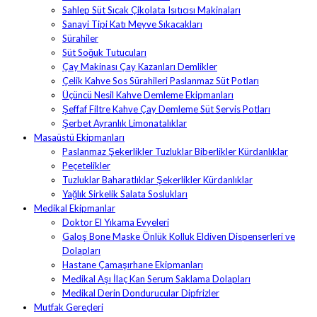
Sahlep Süt Sıcak Çikolata Isıtıcısı Makinaları
Sanayi Tipi Katı Meyve Sıkacakları
Sürahiler
Süt Soğuk Tutucuları
Çay Makinası Çay Kazanları Demlikler
Çelik Kahve Sos Sürahileri Paslanmaz Süt Potları
Üçüncü Nesil Kahve Demleme Ekipmanları
Şeffaf Filtre Kahve Çay Demleme Süt Servis Potları
Şerbet Ayranlık Limonatalıklar
Masaüstü Ekipmanları
Paslanmaz Şekerlikler Tuzluklar Biberlikler Kürdanlıklar
Peçetelikler
Tuzluklar Baharatlıklar Şekerlikler Kürdanlıklar
Yağlık Sirkelik Salata Soslukları
Medikal Ekipmanlar
Doktor El Yıkama Evyeleri
Galoş Bone Maske Önlük Kolluk Eldiven Dispenserleri ve
Dolapları
Hastane Çamaşırhane Ekipmanları
Medikal Aşı İlaç Kan Serum Saklama Dolapları
Medikal Derin Dondurucular Dipfrizler
Mutfak Gereçleri