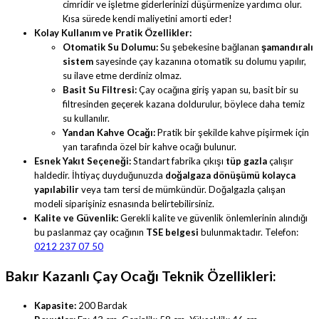
cimridir ve işletme giderlerinizi düşürmenize yardımcı olur.
Kısa sürede kendi maliyetini amorti eder!
Kolay Kullanım ve Pratik Özellikler:
Otomatik Su Dolumu:
Su şebekesine bağlanan
şamandıralı
sistem
sayesinde çay kazanına otomatik su dolumu yapılır,
su ilave etme derdiniz olmaz.
Basit Su Filtresi:
Çay ocağına giriş yapan su, basit bir su
filtresinden geçerek kazana doldurulur, böylece daha temiz
su kullanılır.
Yandan Kahve Ocağı:
Pratik bir şekilde kahve pişirmek için
yan tarafında özel bir kahve ocağı bulunur.
Esnek Yakıt Seçeneği:
Standart fabrika çıkışı
tüp gazla
çalışır
haldedir. İhtiyaç duyduğunuzda
doğalgaza dönüşümü kolayca
yapılabilir
veya tam tersi de mümkündür. Doğalgazla çalışan
modeli siparişiniz esnasında belirtebilirsiniz.
Kalite ve Güvenlik:
Gerekli kalite ve güvenlik önlemlerinin alındığı
bu paslanmaz çay ocağının
TSE belgesi
bulunmaktadır. Telefon:
0212 237 07 50
Bakır Kazanlı Çay Ocağı Teknik Özellikleri:
Kapasite:
200 Bardak