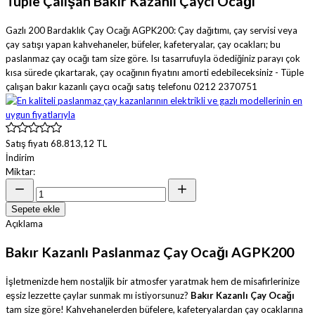
Tüple Çalışan Bakır Kazanlı Çaycı Ocağı
Gazlı 200 Bardaklık Çay Ocağı AGPK200: Çay dağıtımı, çay servisi veya
çay satışı yapan kahvehaneler, büfeler, kafeteryalar, çay ocakları; bu
paslanmaz çay ocağı tam size göre. Isı tasarrufuyla ödediğiniz parayı çok
kısa sürede çıkartarak, çay ocağının fiyatını amorti edebileceksiniz - Tüple
çalışan bakır kazanlı çaycı ocağı satış telefonu 0212 2370751
Satış fiyatı
68.813,12 TL
İndirim
Miktar:
Sepete ekle
Açıklama
Bakır Kazanlı Paslanmaz Çay Ocağı AGPK200
İşletmenizde hem nostaljik bir atmosfer yaratmak hem de misafirlerinize
eşsiz lezzette çaylar sunmak mı istiyorsunuz?
Bakır Kazanlı Çay Ocağı
tam size göre! Kahvehanelerden büfelere, kafeteryalardan çay ocaklarına