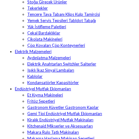
Stoğa Girecek Ürünler
Tekerlekler
Tencere Tava Tabanı Klips Kulp Tamircisi
Yemek Servis Tepsileri Tabldot Tabağı
Yük İstifleme Paletleri
Çekal Bardaklıklar
Çikolata Makineleri
Çöp Kovaları Çöp Konteynerleri
Elektrik Malzemeleri
Aydınlatma Malzemeleri
Elektrik Anahtarları Switchler Şalterler
Işıklı İkaz Sinyal Lambaları
Kablolar
Kondansatörler Kapasitörler
Endüstriyel Mutfak Ekipmanları
Et Kıyma Makineleri
Fritöz Sepetleri
Gastronom Küvetler Gastronom Kaplar
Gemi Tipi Endüstriyel Mutfak Ekipmanları
Kiralık Endüstriyel Mutfak Makinaları
Kitchenaid Mikserler ve Aksesuarları
Makara Rulo Tatlı Makinaları
Makarna Haşlama Makinası Sepetleri