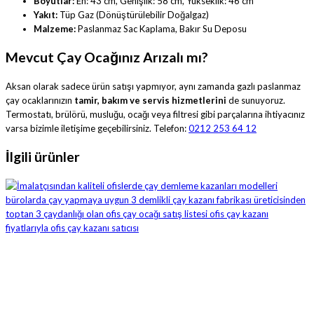
Boyutlar:
En: 43 cm, Genişlik: 58 cm, Yükseklik: 46 cm
Yakıt:
Tüp Gaz (Dönüştürülebilir Doğalgaz)
Malzeme:
Paslanmaz Sac Kaplama, Bakır Su Deposu
Mevcut Çay Ocağınız Arızalı mı?
Aksan olarak sadece ürün satışı yapmıyor, aynı zamanda gazlı paslanmaz
çay ocaklarınızın
tamir, bakım ve servis hizmetlerini
de sunuyoruz.
Termostatı, brülörü, musluğu, ocağı veya filtresi gibi parçalarına ihtiyacınız
varsa bizimle iletişime geçebilirsiniz. Telefon:
0212 253 64 12
İlgili ürünler