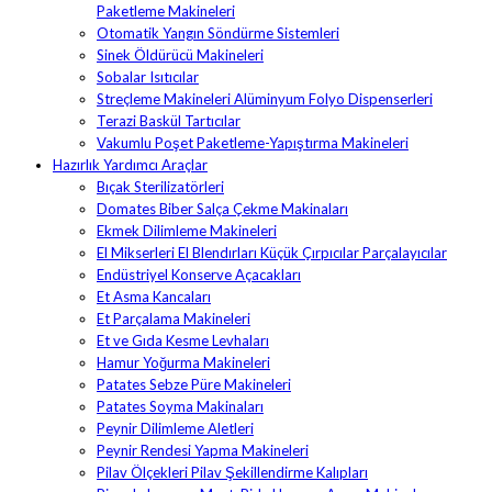
Paketleme Makineleri
Otomatik Yangın Söndürme Sistemleri
Sinek Öldürücü Makineleri
Sobalar Isıtıcılar
Streçleme Makineleri Alüminyum Folyo Dispenserleri
Terazi Baskül Tartıcılar
Vakumlu Poşet Paketleme-Yapıştırma Makineleri
Hazırlık Yardımcı Araçlar
Bıçak Sterilizatörleri
Domates Biber Salça Çekme Makinaları
Ekmek Dilimleme Makineleri
El Mikserleri El Blendırları Küçük Çırpıcılar Parçalayıcılar
Endüstriyel Konserve Açacakları
Et Asma Kancaları
Et Parçalama Makineleri
Et ve Gıda Kesme Levhaları
Hamur Yoğurma Makineleri
Patates Sebze Püre Makineleri
Patates Soyma Makinaları
Peynir Dilimleme Aletleri
Peynir Rendesi Yapma Makineleri
Pilav Ölçekleri Pilav Şekillendirme Kalıpları