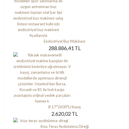
Endüstriyel Buz Makinesi
288.886,41 TL
B 17*2600*Li Kayış
2.620,02 TL
Kısa Teras Aydınlatma Direği