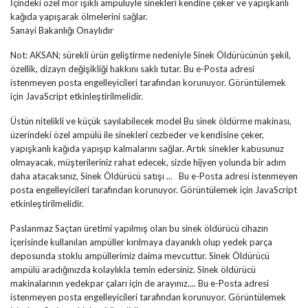
İçindeki özel mor ışıklı ampülüyle sinekleri kendine çeker ve yapışkanlı
kağıda yapışarak ölmelerini sağlar.
Sanayi Bakanlığı Onaylıdır
Not: AKSAN; sürekli ürün geliştirme nedeniyle Sinek Öldürücünün şekil,
özellik, dizayn değişikliği hakkını saklı tutar.
Bu e-Posta adresi
istenmeyen posta engelleyicileri tarafından korunuyor. Görüntülemek
için JavaScript etkinleştirilmelidir.
Üstün nitelikli ve küçük sayılabilecek model Bu sinek öldürme makinası,
üzerindeki özel ampülü ile sinekleri cezbeder ve kendisine çeker,
yapışkanlı kağıda yapışıp kalmalarını sağlar. Artık sinekler kabusunuz
olmayacak, müşterileriniz rahat edecek, sizde hijyen yolunda bir adım
daha atacaksınız, Sinek Öldürücü satışı ...
Bu e-Posta adresi istenmeyen
posta engelleyicileri tarafından korunuyor. Görüntülemek için JavaScript
etkinleştirilmelidir.
Paslanmaz Saçtan üretimi yapılmış olan bu sinek öldürücü cihazın
içerisinde kullanılan ampüller kırılmaya dayanıklı olup yedek parça
deposunda stoklu ampüllerimiz daima mevcuttur. Sinek Öldürücü
ampülü aradığınızda kolaylıkla temin edersiniz. Sinek öldürücü
makinalarının yedekpar çaları için de arayınız....
Bu e-Posta adresi
istenmeyen posta engelleyicileri tarafından korunuyor. Görüntülemek