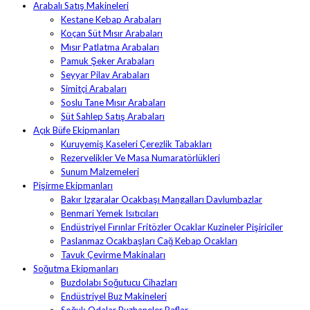
Arabalı Satış Makineleri
Kestane Kebap Arabaları
Koçan Süt Mısır Arabaları
Mısır Patlatma Arabaları
Pamuk Şeker Arabaları
Seyyar Pilav Arabaları
Simitçi Arabaları
Soslu Tane Mısır Arabaları
Süt Sahlep Satış Arabaları
Açık Büfe Ekipmanları
Kuruyemiş Kaseleri Çerezlik Tabakları
Rezervelikler Ve Masa Numaratörlükleri
Sunum Malzemeleri
Pişirme Ekipmanları
Bakır Izgaralar Ocakbaşı Mangalları Davlumbazlar
Benmari Yemek Isıtıcıları
Endüstriyel Fırınlar Fritözler Ocaklar Kuzineler Pişiriciler
Paslanmaz Ocakbaşları Cağ Kebap Ocakları
Tavuk Çevirme Makinaları
Soğutma Ekipmanları
Buzdolabı Soğutucu Cihazları
Endüstriyel Buz Makineleri
Soğuk Odalar Buzhaneler Raflar