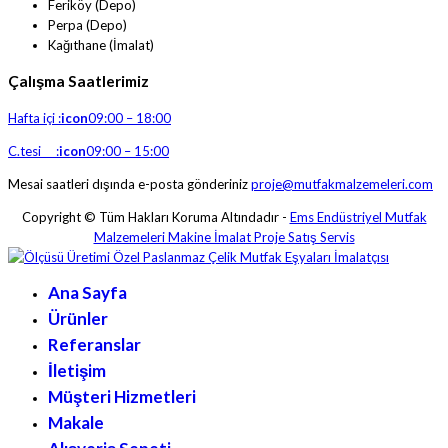
Feriköy (Depo)
Perpa (Depo)
Kağıthane (İmalat)
Çalışma Saatlerimiz
Hafta içi :
icon
09:00 – 18:00
C.tesi :
icon
09:00 – 15:00
Mesai saatleri dışında e-posta gönderiniz
proje@mutfakmalzemeleri.com
Copyright © Tüm Hakları Koruma Altındadır -
Ems Endüstriyel Mutfak
Malzemeleri Makine İmalat Proje Satış Servis
Ana Sayfa
Ürünler
Referanslar
İletişim
Müşteri Hizmetleri
Makale