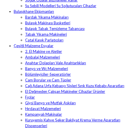
Su Sebili Modelleri Su Soğutucuları Cihazlar
Bulaşıkhane Ekipmanları
Bardak Yıkama Makinaları
Bulaşık Makinası Basketleri
Bulaşık Tabak Temizleme Tabancası
Tabak Yıkama Makineleri
Çatal Kaşık Parlatıcıları
Çeşitli Malzeme Eşyalar
2. El Makine ve Aletler
Ambalaj Malzemeleri
Anahtar Dolapları Vale Anahtarlıkları
Banyo ve Wc Malzemeleri
Bölümleyiciler-Seperatörler
Cam Borular ve Cam Tüpler
Cağ Adana Urfa Kebapçı Şişleri Sırık Kuzu Kebabı Aparatları
El Değmeden Çalışan Makineler Cihazlar Ürünler
Fıçılar
Giysi Banyo ve Mutfak Askıları
Hırdavat Malzemeleri
Kampanyalı Makinalar
Kuruyemiş Kahve Şeker Bakliyat Krema Verme Aparatları
Dispenserleri