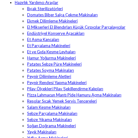
Hazırlık Yardımcı Araçlar
Bıçak Sterilizatörleri
Domates Biber Salça Çekme Makinaları
Ekmek Dilimleme Makineleri
El Mikserleri El Blendırları Küçük Çırpıcılar Parçalayıcılar
Endüstriyel Konserve Açacakları
Et Asma Kancaları
Et Parçalama Makineleri
Et ve Gıda Kesme Levhaları
Hamur Yoğurma Makineleri
Patates Sebze Püre Makineleri
Patates Soyma Makinaları
Peynir Dilimleme Aletleri
Peynir Rendesi Yapma Makineleri
Pilav Ölçekleri Pilav Şekillendirme Kalıpları
Pizza Lahmacun Mantı Pide Hamuru Açma Makinaları
Reşolar Sıcak Yemek Servis Tencereleri
Salam Kesme Makinaları
Sebze Parçalama Makinaları
Sebze Yıkama Makinaları
Soğan Doğrama Makineleri
Yayık Makinaları
Yufka Açma Makineleri