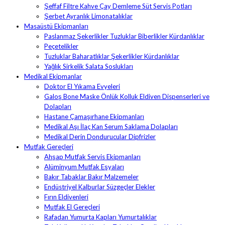
Şeffaf Filtre Kahve Çay Demleme Süt Servis Potları
Şerbet Ayranlık Limonatalıklar
Masaüstü Ekipmanları
Paslanmaz Şekerlikler Tuzluklar Biberlikler Kürdanlıklar
Peçetelikler
Tuzluklar Baharatlıklar Şekerlikler Kürdanlıklar
Yağlık Sirkelik Salata Soslukları
Medikal Ekipmanlar
Doktor El Yıkama Evyeleri
Galoş Bone Maske Önlük Kolluk Eldiven Dispenserleri ve
Dolapları
Hastane Çamaşırhane Ekipmanları
Medikal Aşı İlaç Kan Serum Saklama Dolapları
Medikal Derin Dondurucular Dipfrizler
Mutfak Gereçleri
Ahşap Mutfak Servis Ekipmanları
Alüminyum Mutfak Eşyaları
Bakır Tabaklar Bakır Malzemeler
Endüstriyel Kalburlar Süzgeçler Elekler
Fırın Eldivenleri
Mutfak El Gereçleri
Rafadan Yumurta Kapları Yumurtalıklar