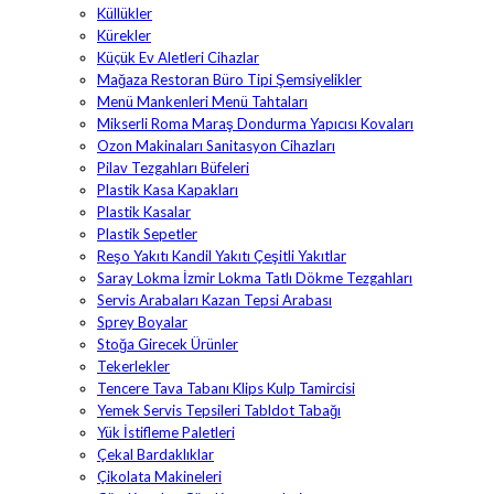
Küllükler
Kürekler
Küçük Ev Aletleri Cihazlar
Mağaza Restoran Büro Tipi Şemsiyelikler
Menü Mankenleri Menü Tahtaları
Mikserli Roma Maraş Dondurma Yapıcısı Kovaları
Ozon Makinaları Sanitasyon Cihazları
Pilav Tezgahları Büfeleri
Plastik Kasa Kapakları
Plastik Kasalar
Plastik Sepetler
Reşo Yakıtı Kandil Yakıtı Çeşitli Yakıtlar
Saray Lokma İzmir Lokma Tatlı Dökme Tezgahları
Servis Arabaları Kazan Tepsi Arabası
Sprey Boyalar
Stoğa Girecek Ürünler
Tekerlekler
Tencere Tava Tabanı Klips Kulp Tamircisi
Yemek Servis Tepsileri Tabldot Tabağı
Yük İstifleme Paletleri
Çekal Bardaklıklar
Çikolata Makineleri