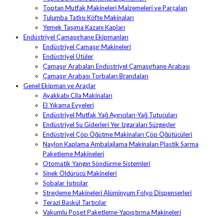
Toptan Mutfak Makineleri Malzemeleri ve Parçaları
Tulumba Tatlısı Köfte Makinaları
Yemek Taşıma Kazanı Kapları
Endüstriyel Çamaşırhane Ekipmanları
Endüstriyel Çamaşır Makineleri
Endüstriyel Ütüler
Çamaşır Arabaları Endüstriyel Çamaşırhane Arabası
Çamaşır Arabası Torbaları Brandaları
Genel Ekipman ve Araçlar
Ayakkabı Cila Makinaları
El Yıkama Evyeleri
Endüstriyel Mutfak Yağ Ayırıcıları-Yağ Tutucuları
Endüstriyel Su Giderleri Yer Izgaraları Süzgeçler
Endüstriyel Çöp Öğütme Makinaları Çöp Öğütücüleri
Naylon Kaplama Ambalajlama Makinaları Plastik Sarma
Paketleme Makineleri
Otomatik Yangın Söndürme Sistemleri
Sinek Öldürücü Makineleri
Sobalar Isıtıcılar
Streçleme Makineleri Alüminyum Folyo Dispenserleri
Terazi Baskül Tartıcılar
Vakumlu Poşet Paketleme-Yapıştırma Makineleri