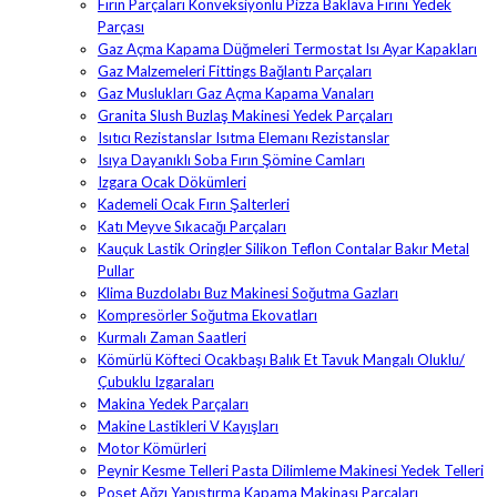
Fırın Parçaları Konveksiyonlu Pizza Baklava Fırını Yedek
Parçası
Gaz Açma Kapama Düğmeleri Termostat Isı Ayar Kapakları
Gaz Malzemeleri Fittings Bağlantı Parçaları
Gaz Muslukları Gaz Açma Kapama Vanaları
Granita Slush Buzlaş Makinesi Yedek Parçaları
Isıtıcı Rezistanslar Isıtma Elemanı Rezistanslar
Isıya Dayanıklı Soba Fırın Şömine Camları
Izgara Ocak Dökümleri
Kademeli Ocak Fırın Şalterleri
Katı Meyve Sıkacağı Parçaları
Kauçuk Lastik Oringler Silikon Teflon Contalar Bakır Metal
Pullar
Klima Buzdolabı Buz Makinesi Soğutma Gazları
Kompresörler Soğutma Ekovatları
Kurmalı Zaman Saatleri
Kömürlü Köfteci Ocakbaşı Balık Et Tavuk Mangalı Oluklu/
Çubuklu Izgaraları
Makina Yedek Parçaları
Makine Lastikleri V Kayışları
Motor Kömürleri
Peynir Kesme Telleri Pasta Dilimleme Makinesi Yedek Telleri
Poşet Ağzı Yapıştırma Kapama Makinası Parçaları