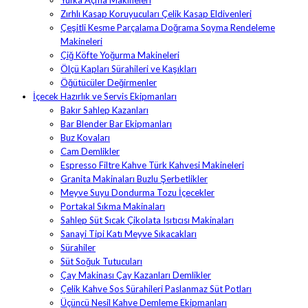
Zırhlı Kasap Koruyucuları Çelik Kasap Eldivenleri
Çeşitli Kesme Parçalama Doğrama Soyma Rendeleme
Makineleri
Çiğ Köfte Yoğurma Makineleri
Ölçü Kapları Sürahileri ve Kaşıkları
Öğütücüler Değirmenler
İçecek Hazırlık ve Servis Ekipmanları
Bakır Sahlep Kazanları
Bar Blender Bar Ekipmanları
Buz Kovaları
Cam Demlikler
Espresso Filtre Kahve Türk Kahvesi Makineleri
Granita Makinaları Buzlu Şerbetlikler
Meyve Suyu Dondurma Tozu İçecekler
Portakal Sıkma Makinaları
Sahlep Süt Sıcak Çikolata Isıtıcısı Makinaları
Sanayi Tipi Katı Meyve Sıkacakları
Sürahiler
Süt Soğuk Tutucuları
Çay Makinası Çay Kazanları Demlikler
Çelik Kahve Sos Sürahileri Paslanmaz Süt Potları
Üçüncü Nesil Kahve Demleme Ekipmanları