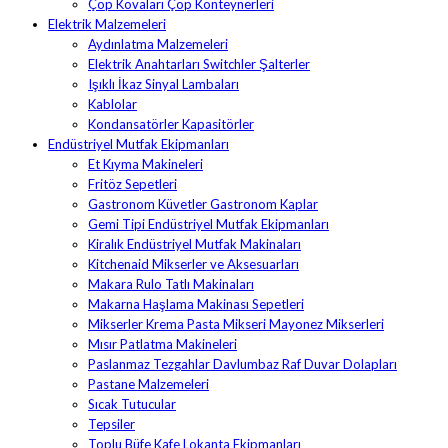
Çöp Kovaları Çöp Konteynerleri
Elektrik Malzemeleri
Aydınlatma Malzemeleri
Elektrik Anahtarları Switchler Şalterler
Işıklı İkaz Sinyal Lambaları
Kablolar
Kondansatörler Kapasitörler
Endüstriyel Mutfak Ekipmanları
Et Kıyma Makineleri
Fritöz Sepetleri
Gastronom Küvetler Gastronom Kaplar
Gemi Tipi Endüstriyel Mutfak Ekipmanları
Kiralık Endüstriyel Mutfak Makinaları
Kitchenaid Mikserler ve Aksesuarları
Makara Rulo Tatlı Makinaları
Makarna Haşlama Makinası Sepetleri
Mikserler Krema Pasta Mikseri Mayonez Mikserleri
Mısır Patlatma Makineleri
Paslanmaz Tezgahlar Davlumbaz Raf Duvar Dolapları
Pastane Malzemeleri
Sıcak Tutucular
Tepsiler
Toplu Büfe Kafe Lokanta Ekipmanları