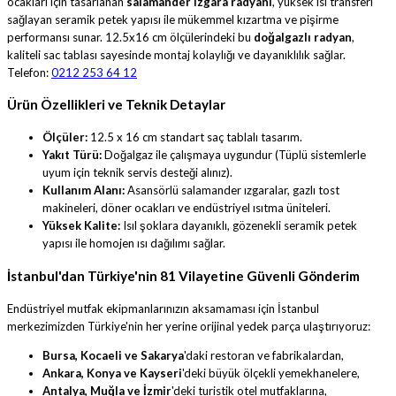
ocakları için tasarlanan
salamander ızgara radyanı
, yüksek ısı transferi
sağlayan seramik petek yapısı ile mükemmel kızartma ve pişirme
performansı sunar. 12.5x16 cm ölçülerindeki bu
doğalgazlı radyan
,
kaliteli sac tablası sayesinde montaj kolaylığı ve dayanıklılık sağlar.
Telefon:
0212 253 64 12
Ürün Özellikleri ve Teknik Detaylar
Ölçüler:
12.5 x 16 cm standart saç tablalı tasarım.
Yakıt Türü:
Doğalgaz ile çalışmaya uygundur (Tüplü sistemlerle
uyum için teknik servis desteği alınız).
Kullanım Alanı:
Asansörlü salamander ızgaralar, gazlı tost
makineleri, döner ocakları ve endüstriyel ısıtma üniteleri.
Yüksek Kalite:
Isıl şoklara dayanıklı, gözenekli seramik petek
yapısı ile homojen ısı dağılımı sağlar.
İstanbul'dan Türkiye'nin 81 Vilayetine Güvenli Gönderim
Endüstriyel mutfak ekipmanlarınızın aksamaması için İstanbul
merkezimizden Türkiye'nin her yerine orijinal yedek parça ulaştırıyoruz:
Bursa, Kocaeli ve Sakarya
'daki restoran ve fabrikalardan,
Ankara, Konya ve Kayseri
'deki büyük ölçekli yemekhanelere,
Antalya, Muğla ve İzmir
'deki turistik otel mutfaklarına,