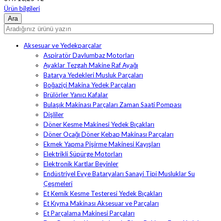
Ürün bilgileri
Aksesuar ve Yedekparçalar
Aspiratör Davlumbaz Motorları
Ayaklar Tezgah Makine Raf Ayağı
Batarya Yedekleri Musluk Parçaları
Boğaziçi Makina Yedek Parçaları
Brülörler Yanıcı Kafalar
Bulaşık Makinası Parçaları Zaman Saati Pompası
Dişliler
Döner Kesme Makinesi Yedek Bıçakları
Döner Ocağı Döner Kebap Makinası Parçaları
Ekmek Yapma Pişirme Makinesi Kayışları
Elektrikli Süpürge Motorları
Elektronik Kartlar Beyinler
Endüstriyel Evye Bataryaları Sanayi Tipi Musluklar Su
Çeşmeleri
Et Kemik Kesme Testeresi Yedek Bıçakları
Et Kıyma Makinası Aksesuar ve Parçaları
Et Parçalama Makinesi Parçaları