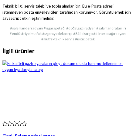
Teknik bilgi, servis talebi ve toplu alımlar için:
Bu e-Posta adresi
istenmeyen posta engelleyicileri tarafından korunuyor. Görüntülemek için
JavaScript etkinleştirilmelidir.
#salamanderradyanı #ızgarapeteği #doğalgazlıradyan #salamandratamiri
#endüstriyelmutfak #ızgarayedekparça #81ilekargo #dönerocağıradyanı
#mutfakteknikservis #ısıtıcıpetek
İlgili ürünler
Gazlı Salamander Izgara