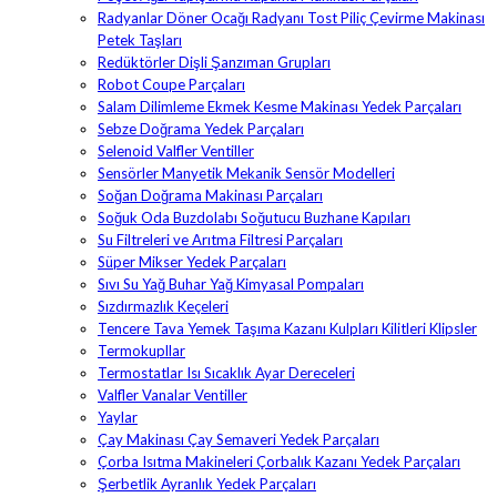
Radyanlar Döner Ocağı Radyanı Tost Piliç Çevirme Makinası
Petek Taşları
Redüktörler Dişli Şanzıman Grupları
Robot Coupe Parçaları
Salam Dilimleme Ekmek Kesme Makinası Yedek Parçaları
Sebze Doğrama Yedek Parçaları
Selenoid Valfler Ventiller
Sensörler Manyetik Mekanik Sensör Modelleri
Soğan Doğrama Makinası Parçaları
Soğuk Oda Buzdolabı Soğutucu Buzhane Kapıları
Su Filtreleri ve Arıtma Filtresi Parçaları
Süper Mikser Yedek Parçaları
Sıvı Su Yağ Buhar Yağ Kimyasal Pompaları
Sızdırmazlık Keçeleri
Tencere Tava Yemek Taşıma Kazanı Kulpları Kilitleri Klipsler
Termokupllar
Termostatlar Isı Sıcaklık Ayar Dereceleri
Valfler Vanalar Ventiller
Yaylar
Çay Makinası Çay Semaveri Yedek Parçaları
Çorba Isıtma Makineleri Çorbalık Kazanı Yedek Parçaları
Şerbetlik Ayranlık Yedek Parçaları