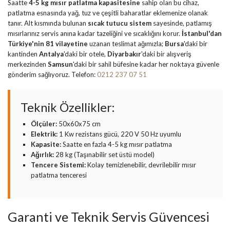
Saatte
4-5 kg mısır patlatma kapasitesine
sahip olan bu cihaz,
patlatma esnasında yağ, tuz ve çeşitli baharatlar eklemenize olanak
tanır. Alt kısmında bulunan
sıcak tutucu sistem
sayesinde, patlamış
mısırlarınız servis anına kadar tazeliğini ve sıcaklığını korur.
İstanbul'dan
Türkiye'nin 81 vilayetine
uzanan teslimat ağımızla;
Bursa
'daki bir
kantinden
Antalya
'daki bir otele,
Diyarbakır
'daki bir alışveriş
merkezinden
Samsun
'daki bir sahil büfesine kadar her noktaya güvenle
gönderim sağlıyoruz. Telefon:
0212 237 07 51
Teknik Özellikler:
Ölçüler:
50x60x75 cm
Elektrik:
1 Kw rezistans gücü, 220 V 50 Hz uyumlu
Kapasite:
Saatte en fazla 4-5 kg mısır patlatma
Ağırlık:
28 kg (Taşınabilir set üstü model)
Tencere Sistemi:
Kolay temizlenebilir, devrilebilir mısır
patlatma tenceresi
Garanti ve Teknik Servis Güvencesi