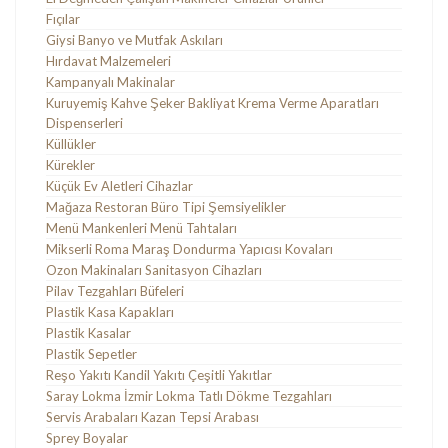
Fıçılar
Giysi Banyo ve Mutfak Askıları
Hırdavat Malzemeleri
Kampanyalı Makinalar
Kuruyemiş Kahve Şeker Bakliyat Krema Verme Aparatları
Dispenserleri
Küllükler
Kürekler
Küçük Ev Aletleri Cihazlar
Mağaza Restoran Büro Tipi Şemsiyelikler
Menü Mankenleri Menü Tahtaları
Mikserli Roma Maraş Dondurma Yapıcısı Kovaları
Ozon Makinaları Sanitasyon Cihazları
Pilav Tezgahları Büfeleri
Plastik Kasa Kapakları
Plastik Kasalar
Plastik Sepetler
Reşo Yakıtı Kandil Yakıtı Çeşitli Yakıtlar
Saray Lokma İzmir Lokma Tatlı Dökme Tezgahları
Servis Arabaları Kazan Tepsi Arabası
Sprey Boyalar