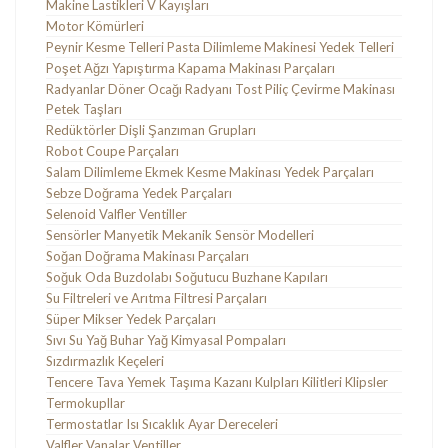
Makine Lastikleri V Kayışları
Motor Kömürleri
Peynir Kesme Telleri Pasta Dilimleme Makinesi Yedek Telleri
Poşet Ağzı Yapıştırma Kapama Makinası Parçaları
Radyanlar Döner Ocağı Radyanı Tost Piliç Çevirme Makinası
Petek Taşları
Redüktörler Dişli Şanzıman Grupları
Robot Coupe Parçaları
Salam Dilimleme Ekmek Kesme Makinası Yedek Parçaları
Sebze Doğrama Yedek Parçaları
Selenoid Valfler Ventiller
Sensörler Manyetik Mekanik Sensör Modelleri
Soğan Doğrama Makinası Parçaları
Soğuk Oda Buzdolabı Soğutucu Buzhane Kapıları
Su Filtreleri ve Arıtma Filtresi Parçaları
Süper Mikser Yedek Parçaları
Sıvı Su Yağ Buhar Yağ Kimyasal Pompaları
Sızdırmazlık Keçeleri
Tencere Tava Yemek Taşıma Kazanı Kulpları Kilitleri Klipsler
Termokupllar
Termostatlar Isı Sıcaklık Ayar Dereceleri
Valfler Vanalar Ventiller