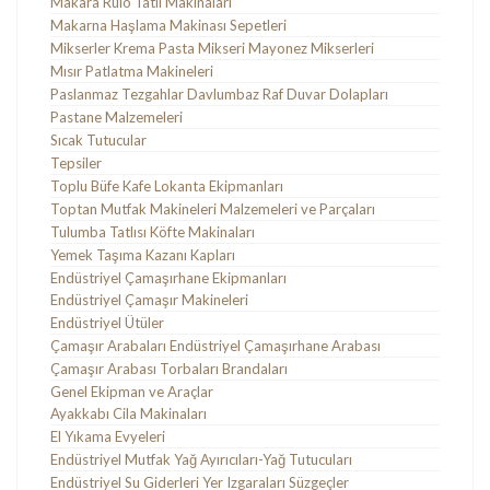
Makara Rulo Tatlı Makinaları
Makarna Haşlama Makinası Sepetleri
Mikserler Krema Pasta Mikseri Mayonez Mikserleri
Mısır Patlatma Makineleri
Paslanmaz Tezgahlar Davlumbaz Raf Duvar Dolapları
Pastane Malzemeleri
Sıcak Tutucular
Tepsiler
Toplu Büfe Kafe Lokanta Ekipmanları
Toptan Mutfak Makineleri Malzemeleri ve Parçaları
Tulumba Tatlısı Köfte Makinaları
Yemek Taşıma Kazanı Kapları
Endüstriyel Çamaşırhane Ekipmanları
Endüstriyel Çamaşır Makineleri
Endüstriyel Ütüler
Çamaşır Arabaları Endüstriyel Çamaşırhane Arabası
Çamaşır Arabası Torbaları Brandaları
Genel Ekipman ve Araçlar
Ayakkabı Cila Makinaları
El Yıkama Evyeleri
Endüstriyel Mutfak Yağ Ayırıcıları-Yağ Tutucuları
Endüstriyel Su Giderleri Yer Izgaraları Süzgeçler