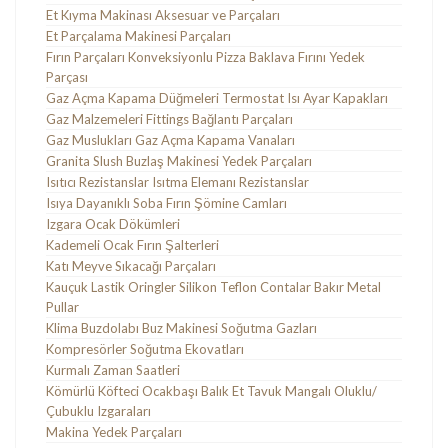
Et Kıyma Makinası Aksesuar ve Parçaları
Et Parçalama Makinesi Parçaları
Fırın Parçaları Konveksiyonlu Pizza Baklava Fırını Yedek
Parçası
Gaz Açma Kapama Düğmeleri Termostat Isı Ayar Kapakları
Gaz Malzemeleri Fittings Bağlantı Parçaları
Gaz Muslukları Gaz Açma Kapama Vanaları
Granita Slush Buzlaş Makinesi Yedek Parçaları
Isıtıcı Rezistanslar Isıtma Elemanı Rezistanslar
Isıya Dayanıklı Soba Fırın Şömine Camları
Izgara Ocak Dökümleri
Kademeli Ocak Fırın Şalterleri
Katı Meyve Sıkacağı Parçaları
Kauçuk Lastik Oringler Silikon Teflon Contalar Bakır Metal
Pullar
Klima Buzdolabı Buz Makinesi Soğutma Gazları
Kompresörler Soğutma Ekovatları
Kurmalı Zaman Saatleri
Kömürlü Köfteci Ocakbaşı Balık Et Tavuk Mangalı Oluklu/
Çubuklu Izgaraları
Makina Yedek Parçaları