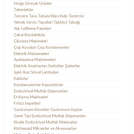
Stoğa Girecek Ürünler
Tekerlekler
Tencere Tava Tabanı Klips Kulp Tamircisi
Yemek Servis Tepsileri Tabldot Tabağı
Yük İstifleme Paletleri
Çekal Bardaklıklar
Çikolata Makineleri
Çöp Kovaları Çöp Konteynerleri
Elektrik Malzemeleri
Aydınlatma Malzemeleri
Elektrik Anahtarları Switchler Şalterler
Işıklı İkaz Sinyal Lambaları
Kablolar
Kondansatörler Kapasitörler
Endüstriyel Mutfak Ekipmanları
Et Kıyma Makineleri
Fritöz Sepetleri
Gastronom Küvetler Gastronom Kaplar
Gemi Tipi Endüstriyel Mutfak Ekipmanları
Kiralık Endüstriyel Mutfak Makinaları
Kitchenaid Mikserler ve Aksesuarları