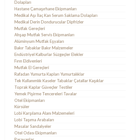
Dolapları
Hastane Çamaşırhane Ekipmanları
Medikal Aşı İlaç Kan Serum Saklama Dolapları
Medikal Derin Dondurucular Dipfrizler
Mutfak Gereçleri
Ahşap Mutfak Servis Ekipmanları
Alüminyum Mutfak Eşyaları
Bakır Tabaklar Bakır Malzemeler
Endüstriyel Kalburlar Süzgeçler Elekler
Fırın Eldivenleri
Mutfak El Gereçleri
Rafadan Yumurta Kapları Yumurtalıklar
Tek Kullanımlık Kaseler Tabaklar Çatallar Kaşıklar
Toprak Kaplar Güveçler Testiler
Yemek Pişirme Tencereleri Tavalar
Otel Ekipmanları
Kürsüler
Lobi Karşılama Alanı Malzemeleri
Lobi Taşıma Arabaları
Masalar Sandalyeler
Otel Odası Ekipmanları
Paravanlar