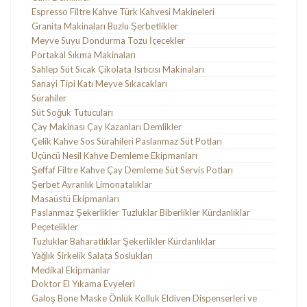
Espresso Filtre Kahve Türk Kahvesi Makineleri
Granita Makinaları Buzlu Şerbetlikler
Meyve Suyu Dondurma Tozu İçecekler
Portakal Sıkma Makinaları
Sahlep Süt Sıcak Çikolata Isıtıcısı Makinaları
Sanayi Tipi Katı Meyve Sıkacakları
Sürahiler
Süt Soğuk Tutucuları
Çay Makinası Çay Kazanları Demlikler
Çelik Kahve Sos Sürahileri Paslanmaz Süt Potları
Üçüncü Nesil Kahve Demleme Ekipmanları
Şeffaf Filtre Kahve Çay Demleme Süt Servis Potları
Şerbet Ayranlık Limonatalıklar
Masaüstü Ekipmanları
Paslanmaz Şekerlikler Tuzluklar Biberlikler Kürdanlıklar
Peçetelikler
Tuzluklar Baharatlıklar Şekerlikler Kürdanlıklar
Yağlık Sirkelik Salata Soslukları
Medikal Ekipmanlar
Doktor El Yıkama Evyeleri
Galoş Bone Maske Önlük Kolluk Eldiven Dispenserleri ve