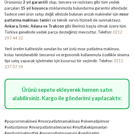
Ürünümüz
2 yıl garantili
olup, tencere ve rezistans gibi tüm yedek
parçaları
15 yıl boyunca
stoklarımızda bulundurma garantisi altındadır.
Sadece yeni ürün satışı değil; elinizde bulunan arızalı makineler için
mısır
patlatma makinası tamiri
ve teknik servis hizmeti de sunmaktayız.
Ankara, İzmir, Adana ve Trabzon
gibi illerimiz başta olmak üzere tüm
Türkiye genelinde yedek parça desteğimiz mevcuttur. Telefon:
0212
297 44 32
Yerli üretim kalitesiyle sunulan bu set üstü mısır patlatma makinası,
kolay temizlenebilir tenceresi ve ergonomik kullanımıyla özellikle sinema
tipi satış yapacak işletmeler için kusursuz bir seçimdir. Telefon:
0212
237 07 59
Ürünü sepete ekleyerek hemen satın
alabilirsiniz. Kargo ile gönderimi yapılacaktır.
#popcornmakinesi #mısırpatlatmamakinası #sinematipimısır
#setüstümısır #mısırpatlatmatenceresi #mutfakekipmanları
#endüstriyelmutfak #mısırpatlatmaservisi #yerliüretim