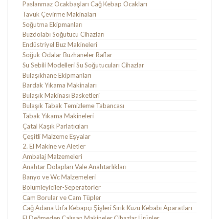
Paslanmaz Ocakbaşları Cağ Kebap Ocakları
Tavuk Çevirme Makinaları
Soğutma Ekipmanları
Buzdolabı Soğutucu Cihazları
Endüstriyel Buz Makineleri
Soğuk Odalar Buzhaneler Raflar
Su Sebili Modelleri Su Soğutucuları Cihazlar
Bulaşıkhane Ekipmanları
Bardak Yıkama Makinaları
Bulaşık Makinası Basketleri
Bulaşık Tabak Temizleme Tabancası
Tabak Yıkama Makineleri
Çatal Kaşık Parlatıcıları
Çeşitli Malzeme Eşyalar
2. El Makine ve Aletler
Ambalaj Malzemeleri
Anahtar Dolapları Vale Anahtarlıkları
Banyo ve Wc Malzemeleri
Bölümleyiciler-Seperatörler
Cam Borular ve Cam Tüpler
Cağ Adana Urfa Kebapçı Şişleri Sırık Kuzu Kebabı Aparatları
El Değmeden Çalışan Makineler Cihazlar Ürünler