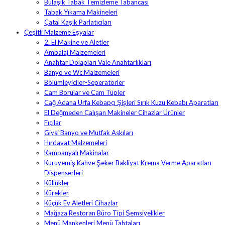
Bulaşık Tabak Temizleme Tabancası
Tabak Yıkama Makineleri
Çatal Kaşık Parlatıcıları
Çeşitli Malzeme Eşyalar
2. El Makine ve Aletler
Ambalaj Malzemeleri
Anahtar Dolapları Vale Anahtarlıkları
Banyo ve Wc Malzemeleri
Bölümleyiciler-Seperatörler
Cam Borular ve Cam Tüpler
Cağ Adana Urfa Kebapçı Şişleri Sırık Kuzu Kebabı Aparatları
El Değmeden Çalışan Makineler Cihazlar Ürünler
Fıçılar
Giysi Banyo ve Mutfak Askıları
Hırdavat Malzemeleri
Kampanyalı Makinalar
Kuruyemiş Kahve Şeker Bakliyat Krema Verme Aparatları
Dispenserleri
Küllükler
Kürekler
Küçük Ev Aletleri Cihazlar
Mağaza Restoran Büro Tipi Şemsiyelikler
Menü Mankenleri Menü Tahtaları