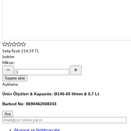
Satış fiyatı
214,19 TL
İndirim
Miktar:
Sepete ekle
Açıklama
Ürün Ölçüleri & Kapasite: Ø140-65 H/mm & 0,7 Lt
Barkod No: 8690462008243
Aksesuar ve Yedekparçalar