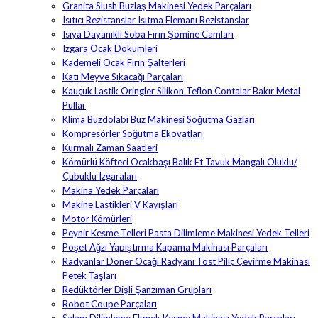
Granita Slush Buzlaş Makinesi Yedek Parçaları
Isıtıcı Rezistanslar Isıtma Elemanı Rezistanslar
Isıya Dayanıklı Soba Fırın Şömine Camları
Izgara Ocak Dökümleri
Kademeli Ocak Fırın Şalterleri
Katı Meyve Sıkacağı Parçaları
Kauçuk Lastik Oringler Silikon Teflon Contalar Bakır Metal
Pullar
Klima Buzdolabı Buz Makinesi Soğutma Gazları
Kompresörler Soğutma Ekovatları
Kurmalı Zaman Saatleri
Kömürlü Köfteci Ocakbaşı Balık Et Tavuk Mangalı Oluklu/
Çubuklu Izgaraları
Makina Yedek Parçaları
Makine Lastikleri V Kayışları
Motor Kömürleri
Peynir Kesme Telleri Pasta Dilimleme Makinesi Yedek Telleri
Poşet Ağzı Yapıştırma Kapama Makinası Parçaları
Radyanlar Döner Ocağı Radyanı Tost Piliç Çevirme Makinası
Petek Taşları
Redüktörler Dişli Şanzıman Grupları
Robot Coupe Parçaları
Salam Dilimleme Ekmek Kesme Makinası Yedek Parçaları