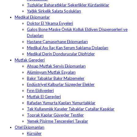
Tuzluklar Baharatlıklar Şekerlikler Kürdanlıklar
Yağlık Sirkelik Salata Soslukları
Medikal Ekipmanlar
Doktor El Yıkama Evyeleri
Galoş Bone Maske Önlük Kolluk Eldiven Dispenserleri ve
Dolapları
Hastane Çamaşırhane Ekipmanları
Medikal Aşı İlaç Kan Serum Saklama Dolapları
Medikal Derin Dondurucular Dipfrizler
Mutfak Gereçleri
Ahşap Mutfak Servis Ekipmanları
Alüminyum Mutfak Eşyaları
Bakır Tabaklar Bakır Malzemeler
Endüstriyel Kalburlar Süzgeçler Elekler
Fırın Eldivenleri
Mutfak El Gereçleri
Rafadan Yumurta Kapları Yumurtalıklar
Tek Kullanımlık Kaseler Tabaklar Çatallar Kaşıklar
Toprak Kaplar Güveçler Testiler
Yemek Pişirme Tencereleri Tavalar
Otel Ekipmanları
Kürsüler