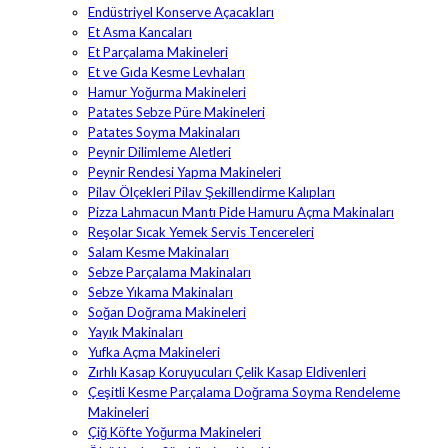
Endüstriyel Konserve Açacakları
Et Asma Kancaları
Et Parçalama Makineleri
Et ve Gıda Kesme Levhaları
Hamur Yoğurma Makineleri
Patates Sebze Püre Makineleri
Patates Soyma Makinaları
Peynir Dilimleme Aletleri
Peynir Rendesi Yapma Makineleri
Pilav Ölçekleri Pilav Şekillendirme Kalıpları
Pizza Lahmacun Mantı Pide Hamuru Açma Makinaları
Reşolar Sıcak Yemek Servis Tencereleri
Salam Kesme Makinaları
Sebze Parçalama Makinaları
Sebze Yıkama Makinaları
Soğan Doğrama Makineleri
Yayık Makinaları
Yufka Açma Makineleri
Zırhlı Kasap Koruyucuları Çelik Kasap Eldivenleri
Çeşitli Kesme Parçalama Doğrama Soyma Rendeleme
Makineleri
Çiğ Köfte Yoğurma Makineleri