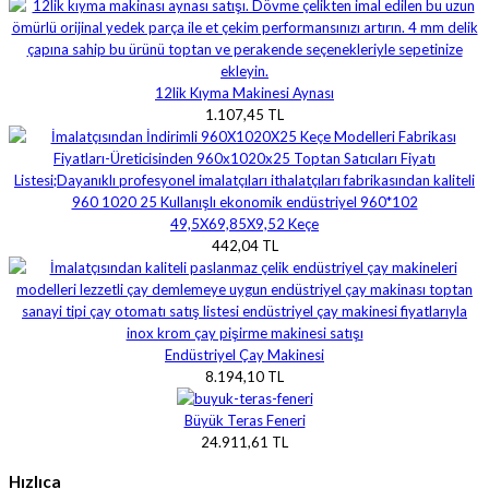
12lik Kıyma Makinesi Aynası
1.107,45 TL
49,5X69,85X9,52 Keçe
442,04 TL
Endüstriyel Çay Makinesi
8.194,10 TL
Büyük Teras Feneri
24.911,61 TL
Hızlıca