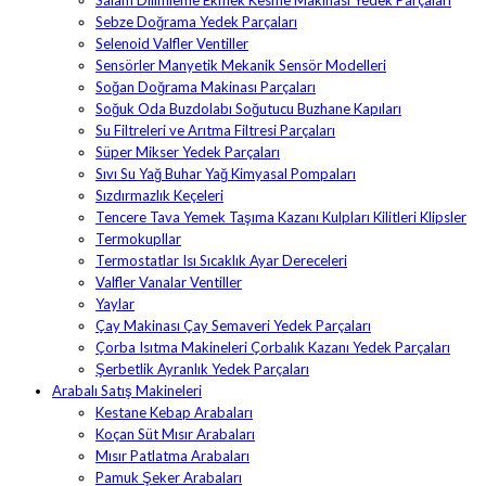
Sebze Doğrama Yedek Parçaları
Selenoid Valfler Ventiller
Sensörler Manyetik Mekanik Sensör Modelleri
Soğan Doğrama Makinası Parçaları
Soğuk Oda Buzdolabı Soğutucu Buzhane Kapıları
Su Filtreleri ve Arıtma Filtresi Parçaları
Süper Mikser Yedek Parçaları
Sıvı Su Yağ Buhar Yağ Kimyasal Pompaları
Sızdırmazlık Keçeleri
Tencere Tava Yemek Taşıma Kazanı Kulpları Kilitleri Klipsler
Termokupllar
Termostatlar Isı Sıcaklık Ayar Dereceleri
Valfler Vanalar Ventiller
Yaylar
Çay Makinası Çay Semaveri Yedek Parçaları
Çorba Isıtma Makineleri Çorbalık Kazanı Yedek Parçaları
Şerbetlik Ayranlık Yedek Parçaları
Arabalı Satış Makineleri
Kestane Kebap Arabaları
Koçan Süt Mısır Arabaları
Mısır Patlatma Arabaları
Pamuk Şeker Arabaları