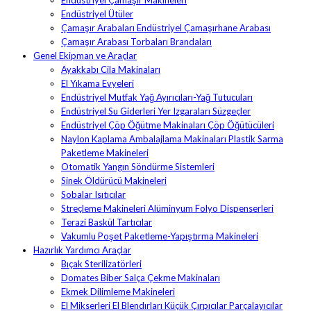
Endüstriyel Ütüler
Çamaşır Arabaları Endüstriyel Çamaşırhane Arabası
Çamaşır Arabası Torbaları Brandaları
Genel Ekipman ve Araçlar
Ayakkabı Cila Makinaları
El Yıkama Evyeleri
Endüstriyel Mutfak Yağ Ayırıcıları-Yağ Tutucuları
Endüstriyel Su Giderleri Yer Izgaraları Süzgeçler
Endüstriyel Çöp Öğütme Makinaları Çöp Öğütücüleri
Naylon Kaplama Ambalajlama Makinaları Plastik Sarma
Paketleme Makineleri
Otomatik Yangın Söndürme Sistemleri
Sinek Öldürücü Makineleri
Sobalar Isıtıcılar
Streçleme Makineleri Alüminyum Folyo Dispenserleri
Terazi Baskül Tartıcılar
Vakumlu Poşet Paketleme-Yapıştırma Makineleri
Hazırlık Yardımcı Araçlar
Bıçak Sterilizatörleri
Domates Biber Salça Çekme Makinaları
Ekmek Dilimleme Makineleri
El Mikserleri El Blendırları Küçük Çırpıcılar Parçalayıcılar