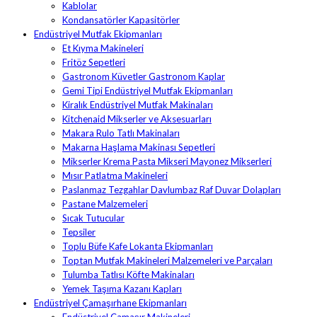
Kablolar
Kondansatörler Kapasitörler
Endüstriyel Mutfak Ekipmanları
Et Kıyma Makineleri
Fritöz Sepetleri
Gastronom Küvetler Gastronom Kaplar
Gemi Tipi Endüstriyel Mutfak Ekipmanları
Kiralık Endüstriyel Mutfak Makinaları
Kitchenaid Mikserler ve Aksesuarları
Makara Rulo Tatlı Makinaları
Makarna Haşlama Makinası Sepetleri
Mikserler Krema Pasta Mikseri Mayonez Mikserleri
Mısır Patlatma Makineleri
Paslanmaz Tezgahlar Davlumbaz Raf Duvar Dolapları
Pastane Malzemeleri
Sıcak Tutucular
Tepsiler
Toplu Büfe Kafe Lokanta Ekipmanları
Toptan Mutfak Makineleri Malzemeleri ve Parçaları
Tulumba Tatlısı Köfte Makinaları
Yemek Taşıma Kazanı Kapları
Endüstriyel Çamaşırhane Ekipmanları
Endüstriyel Çamaşır Makineleri