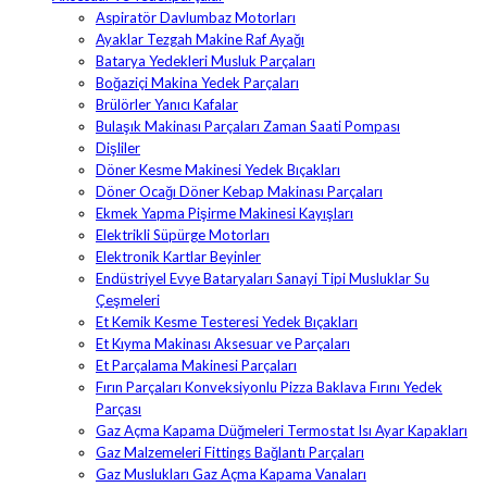
Aspiratör Davlumbaz Motorları
Ayaklar Tezgah Makine Raf Ayağı
Batarya Yedekleri Musluk Parçaları
Boğaziçi Makina Yedek Parçaları
Brülörler Yanıcı Kafalar
Bulaşık Makinası Parçaları Zaman Saati Pompası
Dişliler
Döner Kesme Makinesi Yedek Bıçakları
Döner Ocağı Döner Kebap Makinası Parçaları
Ekmek Yapma Pişirme Makinesi Kayışları
Elektrikli Süpürge Motorları
Elektronik Kartlar Beyinler
Endüstriyel Evye Bataryaları Sanayi Tipi Musluklar Su
Çeşmeleri
Et Kemik Kesme Testeresi Yedek Bıçakları
Et Kıyma Makinası Aksesuar ve Parçaları
Et Parçalama Makinesi Parçaları
Fırın Parçaları Konveksiyonlu Pizza Baklava Fırını Yedek
Parçası
Gaz Açma Kapama Düğmeleri Termostat Isı Ayar Kapakları
Gaz Malzemeleri Fittings Bağlantı Parçaları
Gaz Muslukları Gaz Açma Kapama Vanaları