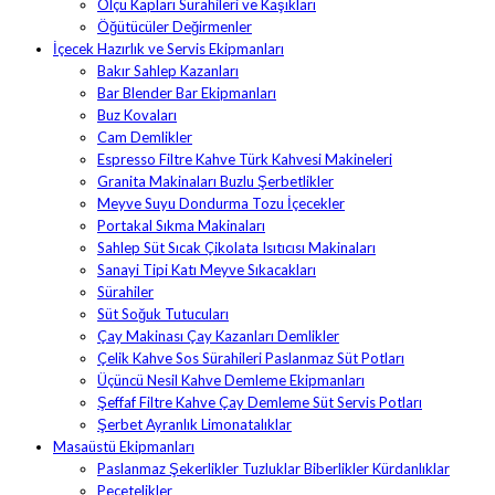
Ölçü Kapları Sürahileri ve Kaşıkları
Öğütücüler Değirmenler
İçecek Hazırlık ve Servis Ekipmanları
Bakır Sahlep Kazanları
Bar Blender Bar Ekipmanları
Buz Kovaları
Cam Demlikler
Espresso Filtre Kahve Türk Kahvesi Makineleri
Granita Makinaları Buzlu Şerbetlikler
Meyve Suyu Dondurma Tozu İçecekler
Portakal Sıkma Makinaları
Sahlep Süt Sıcak Çikolata Isıtıcısı Makinaları
Sanayi Tipi Katı Meyve Sıkacakları
Sürahiler
Süt Soğuk Tutucuları
Çay Makinası Çay Kazanları Demlikler
Çelik Kahve Sos Sürahileri Paslanmaz Süt Potları
Üçüncü Nesil Kahve Demleme Ekipmanları
Şeffaf Filtre Kahve Çay Demleme Süt Servis Potları
Şerbet Ayranlık Limonatalıklar
Masaüstü Ekipmanları
Paslanmaz Şekerlikler Tuzluklar Biberlikler Kürdanlıklar
Peçetelikler