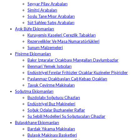
Seyyar Pilav Arabaları
Simitçi Arabaları
Soslu Tane Mısır Arabaları
Süt Sahlep Satış Arabaları
Açık Büfe Ekipmanları
Kuruyemiş Kaseleri Çerezlik Tabakları
Rezervelikler Ve Masa Numaratörlükleri
Sunum Malzemeleri
Pişirme Ekipmanları
Bakır Izgaralar Ocakbaşı Mangalları Davlumbazlar
Benmari Yemek Isıtıcıları
Endüstriyel Fırınlar Fritözler Ocaklar Kuzineler Pişiriciler
Paslanmaz Ocakbaşları Cağ Kebap Ocakları
Tavuk Çevirme Makinaları
Soğutma Ekipmanları
Buzdolabı Soğutucu Cihazları
Endüstriyel Buz Makineleri
Soğuk Odalar Buzhaneler Raflar
Su Sebili Modelleri Su Soğutucuları Cihazlar
Bulaşıkhane Ekipmanları
Bardak Yıkama Makinaları
Bulaşık Makinası Basketleri