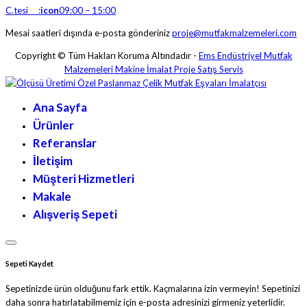
C.tesi :
icon
09:00 – 15:00
Mesai saatleri dışında e-posta gönderiniz
proje@mutfakmalzemeleri.com
Copyright © Tüm Hakları Koruma Altındadır -
Ems Endüstriyel Mutfak
Malzemeleri Makine İmalat Proje Satış Servis
Ana Sayfa
Ürünler
Referanslar
İletişim
Müşteri Hizmetleri
Makale
Alışveriş Sepeti
Sepeti Kaydet
Sepetinizde ürün olduğunu fark ettik. Kaçmalarına izin vermeyin! Sepetinizi
daha sonra hatırlatabilmemiz için e-posta adresinizi girmeniz yeterlidir.