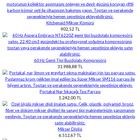
Kitchenaid Mikser Kömürü
902,52 TL
60 Hz Gemi Tipi Buzdolabı Kompresörü
31.988,88 TL
Portakal Nar Sıkacağı Tası Parçası
1.242,00 TL
Mikser Dişlisi
6.512,67 TL