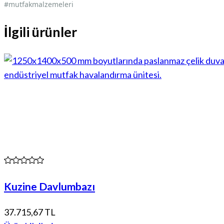
#mutfakmalzemeleri
İlgili ürünler
Kuzine Davlumbazı
37.715,67 TL