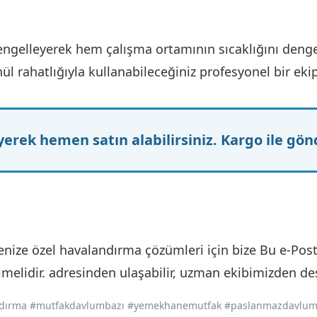
engelleyerek hem çalışma ortamının sıcaklığını den
l rahatlığıyla kullanabileceğiniz profesyonel bir eki
erek hemen satın alabilirsiniz. Kargo ile gönd
jenize özel havalandırma çözümleri için bize
Bu e-Post
melidir.
adresinden ulaşabilir, uzman ekibimizden dest
andırma #mutfakdavlumbazı #yemekhanemutfak #paslanmazdavlum