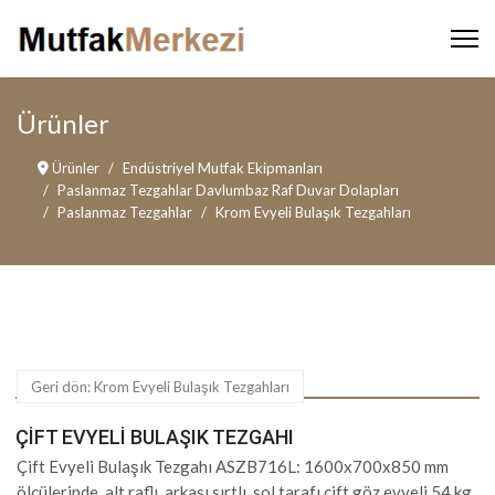
Ürünler
Ürünler
Endüstriyel Mutfak Ekipmanları
Paslanmaz Tezgahlar Davlumbaz Raf Duvar Dolapları
Paslanmaz Tezgahlar
Krom Evyeli Bulaşık Tezgahları
Geri dön: Krom Evyeli Bulaşık Tezgahları
ÇIFT EVYELI BULAŞIK TEZGAHI
Çift Evyeli Bulaşık Tezgahı ASZB716L: 1600x700x850 mm
ölçülerinde, alt raflı, arkası sırtlı, sol tarafı çift göz evyeli 54 kg