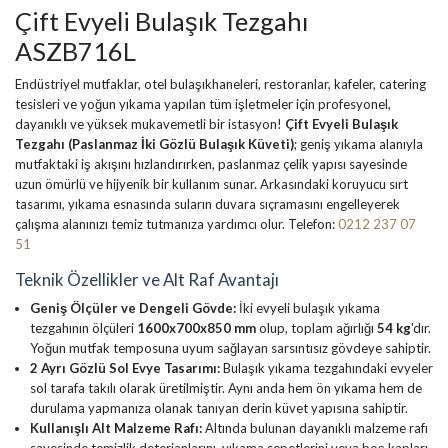
Çift Evyeli Bulaşık Tezgahı
ASZB716L
Endüstriyel mutfaklar, otel bulaşıkhaneleri, restoranlar, kafeler, catering
tesisleri ve yoğun yıkama yapılan tüm işletmeler için profesyonel,
dayanıklı ve yüksek mukavemetli bir istasyon!
Çift Evyeli Bulaşık
Tezgahı (Paslanmaz İki Gözlü Bulaşık Küveti)
; geniş yıkama alanıyla
mutfaktaki iş akışını hızlandırırken, paslanmaz çelik yapısı sayesinde
uzun ömürlü ve hijyenik bir kullanım sunar. Arkasındaki koruyucu sırt
tasarımı, yıkama esnasında suların duvara sıçramasını engelleyerek
çalışma alanınızı temiz tutmanıza yardımcı olur. Telefon:
0212 237 07
51
Teknik Özellikler ve Alt Raf Avantajı
Geniş Ölçüler ve Dengeli Gövde:
İki evyeli bulaşık yıkama
tezgahının ölçüleri
1600x700x850 mm
olup, toplam ağırlığı
54 kg
'dır.
Yoğun mutfak temposuna uyum sağlayan sarsıntısız gövdeye sahiptir.
2 Ayrı Gözlü Sol Evye Tasarımı:
Bulaşık yıkama tezgahındaki evyeler
sol tarafa takılı olarak üretilmiştir. Aynı anda hem ön yıkama hem de
durulama yapmanıza olanak tanıyan derin küvet yapısına sahiptir.
Kullanışlı Alt Malzeme Rafı:
Altında bulunan dayanıklı malzeme rafı
sayesinde temizlik deterjanlarını, yıkama sepetlerini veya boş kapları