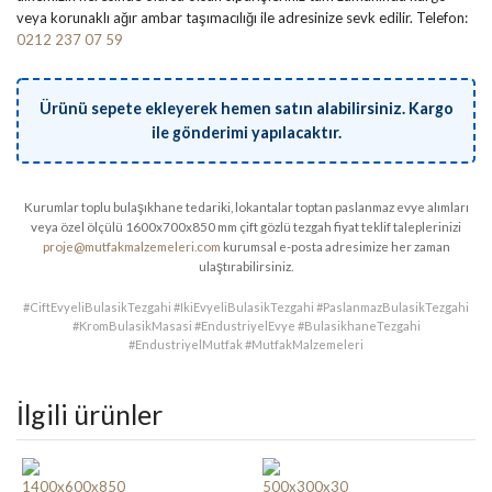
veya korunaklı ağır ambar taşımacılığı ile adresinize sevk edilir. Telefon:
0212 237 07 59
Ürünü sepete ekleyerek hemen satın alabilirsiniz. Kargo
ile gönderimi yapılacaktır.
Kurumlar toplu bulaşıkhane tedariki, lokantalar toptan paslanmaz evye alımları
veya özel ölçülü 1600x700x850 mm çift gözlü tezgah fiyat teklif taleplerinizi
proje@mutfakmalzemeleri.com
kurumsal e-posta adresimize her zaman
ulaştırabilirsiniz.
#CiftEvyeliBulasikTezgahi #IkiEvyeliBulasikTezgahi #PaslanmazBulasikTezgahi
#KromBulasikMasasi #EndustriyelEvye #BulasikhaneTezgahi
#EndustriyelMutfak #MutfakMalzemeleri
İlgili ürünler