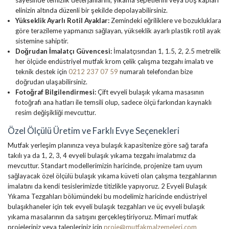
elinizin altında düzenli bir şekilde depolayabilirsiniz.
Yükseklik Ayarlı Rotil Ayaklar:
Zemindeki eğriliklere ve bozukluklara
göre terazileme yapmanızı sağlayan, yükseklik ayarlı plastik rotil ayak
sistemine sahiptir.
Doğrudan İmalatçı Güvencesi:
İmalatçısından 1, 1.5, 2, 2.5 metrelik
her ölçüde endüstriyel mutfak krom çelik çalışma tezgahı imalatı ve
teknik destek için
0212 237 07 59
numaralı telefondan bize
doğrudan ulaşabilirsiniz.
Fotoğraf Bilgilendirmesi:
Çift evyeli bulaşık yıkama masasının
fotoğrafı ana hatları ile temsili olup, sadece ölçü farkından kaynaklı
resim değişikliği mevcuttur.
Özel Ölçülü Üretim ve Farklı Evye Seçenekleri
Mutfak yerleşim planınıza veya bulaşık kapasitenize göre sağ tarafa
takılı ya da 1, 2, 3, 4 evyeli bulaşık yıkama tezgahı imalatımız da
mevcuttur. Standart modellerimizin haricinde, projenize tam uyum
sağlayacak özel ölçülü bulaşık yıkama küveti olan çalışma tezgahlarının
imalatını da kendi tesislerimizde titizlikle yapıyoruz. 2 Evyeli Bulaşık
Yıkama Tezgahları bölümündeki bu modelimiz haricinde endüstriyel
bulaşıkhaneler için tek evyeli bulaşık tezgahları ve üç evyeli bulaşık
yıkama masalarının da satışını gerçekleştiriyoruz. Mimari mutfak
projeleriniz veya talepleriniz için
proje@mutfakmalzemeleri.com