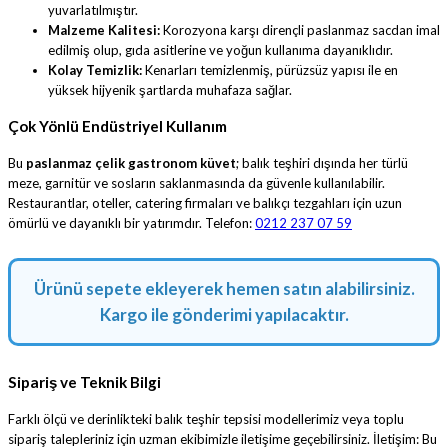
yuvarlatılmıştır.
Malzeme Kalitesi:
Korozyona karşı dirençli paslanmaz sacdan imal
edilmiş olup, gıda asitlerine ve yoğun kullanıma dayanıklıdır.
Kolay Temizlik:
Kenarları temizlenmiş, pürüzsüz yapısı ile en
yüksek hijyenik şartlarda muhafaza sağlar.
Çok Yönlü Endüstriyel Kullanım
Bu
paslanmaz çelik gastronom küvet
; balık teşhiri dışında her türlü
meze, garnitür ve sosların saklanmasında da güvenle kullanılabilir.
Restaurantlar, oteller, catering firmaları ve balıkçı tezgahları için uzun
ömürlü ve dayanıklı bir yatırımdır. Telefon:
0212 237 07 59
Ürünü sepete ekleyerek hemen satın alabilirsiniz.
Kargo ile gönderimi yapılacaktır.
Sipariş ve Teknik Bilgi
Farklı ölçü ve derinlikteki balık teşhir tepsisi modellerimiz veya toplu
sipariş talepleriniz için uzman ekibimizle iletişime geçebilirsiniz. İletişim:
Bu