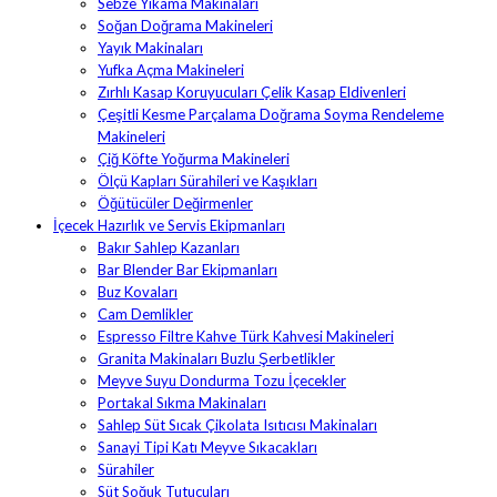
Sebze Yıkama Makinaları
Soğan Doğrama Makineleri
Yayık Makinaları
Yufka Açma Makineleri
Zırhlı Kasap Koruyucuları Çelik Kasap Eldivenleri
Çeşitli Kesme Parçalama Doğrama Soyma Rendeleme
Makineleri
Çiğ Köfte Yoğurma Makineleri
Ölçü Kapları Sürahileri ve Kaşıkları
Öğütücüler Değirmenler
İçecek Hazırlık ve Servis Ekipmanları
Bakır Sahlep Kazanları
Bar Blender Bar Ekipmanları
Buz Kovaları
Cam Demlikler
Espresso Filtre Kahve Türk Kahvesi Makineleri
Granita Makinaları Buzlu Şerbetlikler
Meyve Suyu Dondurma Tozu İçecekler
Portakal Sıkma Makinaları
Sahlep Süt Sıcak Çikolata Isıtıcısı Makinaları
Sanayi Tipi Katı Meyve Sıkacakları
Sürahiler
Süt Soğuk Tutucuları