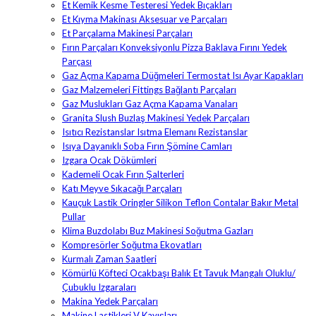
Et Kemik Kesme Testeresi Yedek Bıçakları
Et Kıyma Makinası Aksesuar ve Parçaları
Et Parçalama Makinesi Parçaları
Fırın Parçaları Konveksiyonlu Pizza Baklava Fırını Yedek
Parçası
Gaz Açma Kapama Düğmeleri Termostat Isı Ayar Kapakları
Gaz Malzemeleri Fittings Bağlantı Parçaları
Gaz Muslukları Gaz Açma Kapama Vanaları
Granita Slush Buzlaş Makinesi Yedek Parçaları
Isıtıcı Rezistanslar Isıtma Elemanı Rezistanslar
Isıya Dayanıklı Soba Fırın Şömine Camları
Izgara Ocak Dökümleri
Kademeli Ocak Fırın Şalterleri
Katı Meyve Sıkacağı Parçaları
Kauçuk Lastik Oringler Silikon Teflon Contalar Bakır Metal
Pullar
Klima Buzdolabı Buz Makinesi Soğutma Gazları
Kompresörler Soğutma Ekovatları
Kurmalı Zaman Saatleri
Kömürlü Köfteci Ocakbaşı Balık Et Tavuk Mangalı Oluklu/
Çubuklu Izgaraları
Makina Yedek Parçaları
Makine Lastikleri V Kayışları