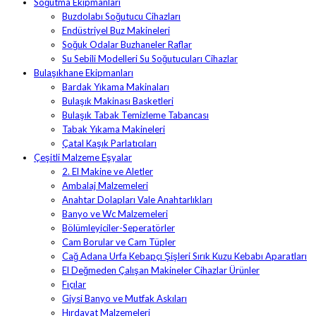
Soğutma Ekipmanları
Buzdolabı Soğutucu Cihazları
Endüstriyel Buz Makineleri
Soğuk Odalar Buzhaneler Raflar
Su Sebili Modelleri Su Soğutucuları Cihazlar
Bulaşıkhane Ekipmanları
Bardak Yıkama Makinaları
Bulaşık Makinası Basketleri
Bulaşık Tabak Temizleme Tabancası
Tabak Yıkama Makineleri
Çatal Kaşık Parlatıcıları
Çeşitli Malzeme Eşyalar
2. El Makine ve Aletler
Ambalaj Malzemeleri
Anahtar Dolapları Vale Anahtarlıkları
Banyo ve Wc Malzemeleri
Bölümleyiciler-Seperatörler
Cam Borular ve Cam Tüpler
Cağ Adana Urfa Kebapçı Şişleri Sırık Kuzu Kebabı Aparatları
El Değmeden Çalışan Makineler Cihazlar Ürünler
Fıçılar
Giysi Banyo ve Mutfak Askıları
Hırdavat Malzemeleri