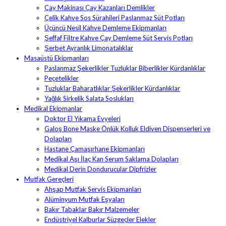
Çay Makinası Çay Kazanları Demlikler
Çelik Kahve Sos Sürahileri Paslanmaz Süt Potları
Üçüncü Nesil Kahve Demleme Ekipmanları
Şeffaf Filtre Kahve Çay Demleme Süt Servis Potları
Şerbet Ayranlık Limonatalıklar
Masaüstü Ekipmanları
Paslanmaz Şekerlikler Tuzluklar Biberlikler Kürdanlıklar
Peçetelikler
Tuzluklar Baharatlıklar Şekerlikler Kürdanlıklar
Yağlık Sirkelik Salata Soslukları
Medikal Ekipmanlar
Doktor El Yıkama Evyeleri
Galoş Bone Maske Önlük Kolluk Eldiven Dispenserleri ve
Dolapları
Hastane Çamaşırhane Ekipmanları
Medikal Aşı İlaç Kan Serum Saklama Dolapları
Medikal Derin Dondurucular Dipfrizler
Mutfak Gereçleri
Ahşap Mutfak Servis Ekipmanları
Alüminyum Mutfak Eşyaları
Bakır Tabaklar Bakır Malzemeler
Endüstriyel Kalburlar Süzgeçler Elekler