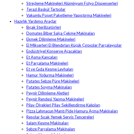
Streçleme Makineleri Alüminyum Folyo Dispenserleri
Terazi Baskül Tartıcılar
Vakumlu Poşet Paketleme-Yapıştırma Makineleri
Hazırlık Yardımcı Araçlar
Bıçak Sterilizatörleri
Domates Biber Salça Çekme Makinaları
Ekmek Dilimleme Makineleri
El Mikserleri El Blendırları Küçük Çırpıcılar Parçalayıcılar
Endüstriyel Konserve Açacakları
Et Asma Kancaları
Et Parçalama Makineleri
Et ve Gıda Kesme Levhaları
Hamur Yoğurma Makineleri
Patates Sebze Püre Makineleri
Patates Soyma Makinaları
Peynir Dilimleme Aletleri
Peynir Rendesi Yapma Makineleri
Pilav Ölçekleri Pilav Şekillendirme Kalıpları
Pizza Lahmacun Mantı Pide Hamuru Açma Makinaları
Reşolar Sıcak Yemek Servis Tencereleri
Salam Kesme Makinaları
Sebze Parçalama Makinaları