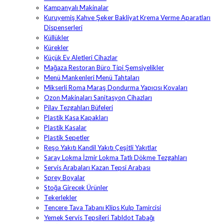
Kampanyalı Makinalar
Kuruyemiş Kahve Şeker Bakliyat Krema Verme Aparatları
Dispenserleri
Küllükler
Kürekler
Küçük Ev Aletleri Cihazlar
Mağaza Restoran Büro Tipi Şemsiyelikler
Menü Mankenleri Menü Tahtaları
Mikserli Roma Maraş Dondurma Yapıcısı Kovaları
Ozon Makinaları Sanitasyon Cihazları
Pilav Tezgahları Büfeleri
Plastik Kasa Kapakları
Plastik Kasalar
Plastik Sepetler
Reşo Yakıtı Kandil Yakıtı Çeşitli Yakıtlar
Saray Lokma İzmir Lokma Tatlı Dökme Tezgahları
Servis Arabaları Kazan Tepsi Arabası
Sprey Boyalar
Stoğa Girecek Ürünler
Tekerlekler
Tencere Tava Tabanı Klips Kulp Tamircisi
Yemek Servis Tepsileri Tabldot Tabağı