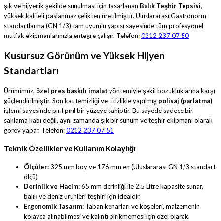
şık ve hijyenik şekilde sunulması için tasarlanan
Balık Teşhir Tepsisi
,
yüksek kaliteli paslanmaz çelikten üretilmiştir. Uluslararası Gastronorm
standartlarına (GN 1/3) tam uyumlu yapısı sayesinde tüm profesyonel
mutfak ekipmanlarınızla entegre çalışır. Telefon:
0212 237 07 50
Kusursuz Görünüm ve Yüksek Hijyen
Standartları
Ürünümüz,
özel pres baskılı imalat
yöntemiyle şekil bozukluklarına karşı
güçlendirilmiştir. Son kat temizliği ve titizlikle yapılmış
polisaj (parlatma)
işlemi sayesinde pırıl pırıl bir yüzeye sahiptir. Bu sayede sadece bir
saklama kabı değil, aynı zamanda şık bir sunum ve teşhir ekipmanı olarak
görev yapar. Telefon:
0212 237 07 51
Teknik Özellikler ve Kullanım Kolaylığı
Ölçüler:
325 mm boy ve 176 mm en (Uluslararası GN 1/3 standart
ölçü).
Derinlik ve Hacim:
65 mm derinliği ile 2.5 Litre kapasite sunar,
balık ve deniz ürünleri teşhiri için idealdir.
Ergonomik Tasarım:
Taban kenarları ve köşeleri, malzemenin
kolayca alınabilmesi ve kalıntı birikmemesi için özel olarak