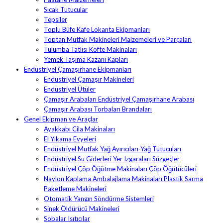
Sıcak Tutucular
Tepsiler
Toplu Büfe Kafe Lokanta Ekipmanları
Toptan Mutfak Makineleri Malzemeleri ve Parçaları
Tulumba Tatlısı Köfte Makinaları
Yemek Taşıma Kazanı Kapları
Endüstriyel Çamaşırhane Ekipmanları
Endüstriyel Çamaşır Makineleri
Endüstriyel Ütüler
Çamaşır Arabaları Endüstriyel Çamaşırhane Arabası
Çamaşır Arabası Torbaları Brandaları
Genel Ekipman ve Araçlar
Ayakkabı Cila Makinaları
El Yıkama Evyeleri
Endüstriyel Mutfak Yağ Ayırıcıları-Yağ Tutucuları
Endüstriyel Su Giderleri Yer Izgaraları Süzgeçler
Endüstriyel Çöp Öğütme Makinaları Çöp Öğütücüleri
Naylon Kaplama Ambalajlama Makinaları Plastik Sarma
Paketleme Makineleri
Otomatik Yangın Söndürme Sistemleri
Sinek Öldürücü Makineleri
Sobalar Isıtıcılar