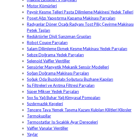
Motor Kömürleri
Peynir Kesme Telleri Pasta Dilimleme Makinesi Yedek Telleri
Poşet Ağzı Yapıştırma Kapama Makinası Parçaları
Radyanlar Döner Ocağı Radyanı Tost Piliç Çevirme Makinası
Petek Taşları
Redüktörler Dişli Şanzıman Grupları
Robot Coupe Parçaları
Salam Dilimleme Ekmek Kesme Makinası Yedek Parçaları
Sebze Doğrama Yedek Parçaları
Selenoid Valfler Ventiller
Sensörler Manyetik Mekanik Sensör Modelleri
Soğan Doğrama Makinası Parçaları
Soğuk Oda Buzdolabı Soğutucu Buzhane Kapıları
Su Filtreleri ve Arıtma Filtresi Parçaları
Süper Mikser Yedek Parçaları
Sıvı Su Yağ Buhar Yağ Kimyasal Pompaları
Sızdırmazlık Keçeleri
Tencere Tava Yemek Taşıma Kazanı Kulpları Kilitleri Klipsler
Termokupllar
Termostatlar Isı Sıcaklık Ayar Dereceleri
Valfler Vanalar Ventiller
Yaylar