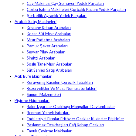
Çay Makinası Çay Semaveri Yedek Parçaları
Çorba Isıtma Makineleri Çorbalık Kazanı Yedek Parçaları
Şerbetlik Ayranlık Yedek Parçaları
Arabalı Satış Makineleri
Kestane Kebap Arabaları
Koçan Süt Mısır Arabaları
Mısır Patlatma Arabaları
Pamuk Şeker Arabaları
Seyyar Pilav Arabaları
Simitçi Arabaları
Soslu Tane Mısır Arabaları
Süt Sahlep Satış Arabaları
Açık Büfe Ekipmanları
Kuruyemiş Kaseleri Çerezlik Tabakları
Rezervelikler Ve Masa Numaratörlükleri
Sunum Malzemeleri
Pişirme Ekipmanları
Bakır Izgaralar Ocakbaşı Mangalları Davlumbazlar
Benmari Yemek Isıtıcıları
Endüstriyel Fırınlar Fritözler Ocaklar Kuzineler Pişiriciler
Paslanmaz Ocakbaşları Cağ Kebap Ocakları
Tavuk Çevirme Makinaları