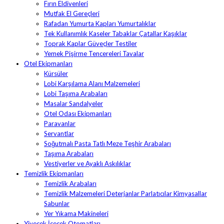
Fırın Eldivenleri
Mutfak El Gereçleri
Rafadan Yumurta Kapları Yumurtalıklar
Tek Kullanımlık Kaseler Tabaklar Çatallar Kaşıklar
Toprak Kaplar Güveçler Testiler
Yemek Pişirme Tencereleri Tavalar
Otel Ekipmanları
Kürsüler
Lobi Karşılama Alanı Malzemeleri
Lobi Taşıma Arabaları
Masalar Sandalyeler
Otel Odası Ekipmanları
Paravanlar
Servantlar
Soğutmalı Pasta Tatlı Meze Teşhir Arabaları
Taşıma Arabaları
Vestiyerler ve Ayaklı Askılıklar
Temizlik Ekipmanları
Temizlik Arabaları
Temizlik Malzemeleri Deterjanlar Parlatıcılar Kimyasallar
Sabunlar
Yer Yıkama Makineleri
Yiyecek İçecek Otomatları