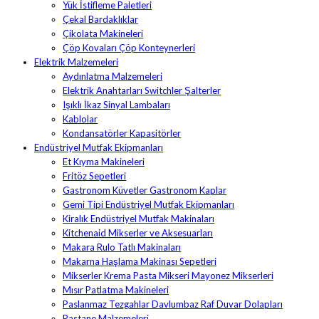
Yük İstifleme Paletleri
Çekal Bardaklıklar
Çikolata Makineleri
Çöp Kovaları Çöp Konteynerleri
Elektrik Malzemeleri
Aydınlatma Malzemeleri
Elektrik Anahtarları Switchler Şalterler
Işıklı İkaz Sinyal Lambaları
Kablolar
Kondansatörler Kapasitörler
Endüstriyel Mutfak Ekipmanları
Et Kıyma Makineleri
Fritöz Sepetleri
Gastronom Küvetler Gastronom Kaplar
Gemi Tipi Endüstriyel Mutfak Ekipmanları
Kiralık Endüstriyel Mutfak Makinaları
Kitchenaid Mikserler ve Aksesuarları
Makara Rulo Tatlı Makinaları
Makarna Haşlama Makinası Sepetleri
Mikserler Krema Pasta Mikseri Mayonez Mikserleri
Mısır Patlatma Makineleri
Paslanmaz Tezgahlar Davlumbaz Raf Duvar Dolapları
Pastane Malzemeleri