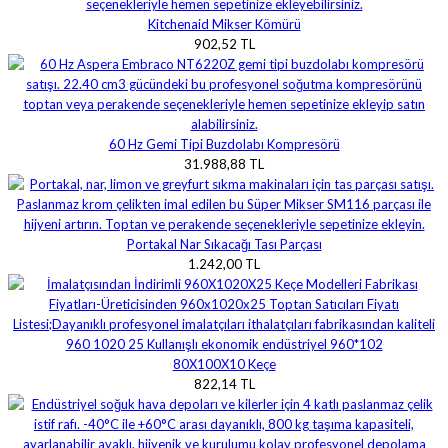
Kitchenaid Mikser Kömürü
902,52 TL
60 Hz Gemi Tipi Buzdolabı Kompresörü
31.988,88 TL
Portakal Nar Sıkacağı Tası Parçası
1.242,00 TL
80X100X10 Keçe
822,14 TL