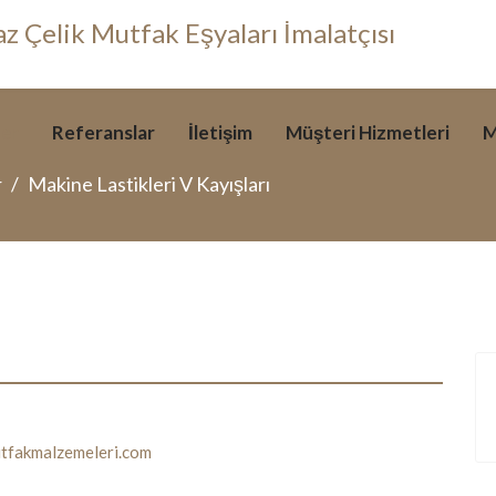
ler
Referanslar
İletişim
Müşteri Hizmetleri
M
r
Makine Lastikleri V Kayışları
tfakmalzemeleri.com