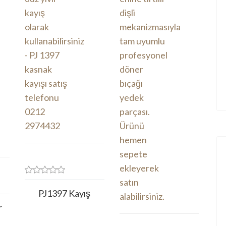
PJ1397 Kayış
r