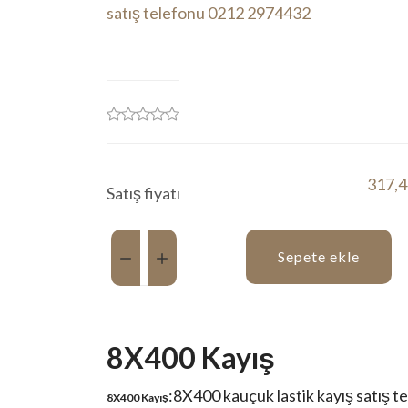
317,4
Satış fiyatı
Miktar:
Sepete ekle
8X400 Kayış
:8X400 kauçuk lastik kayış satış t
8X400 Kayış