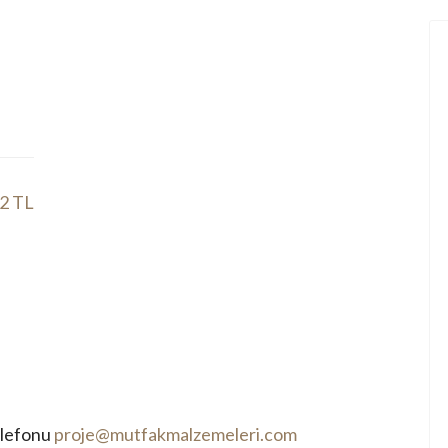
2 TL
elefonu
proje@mutfakmalzemeleri.com