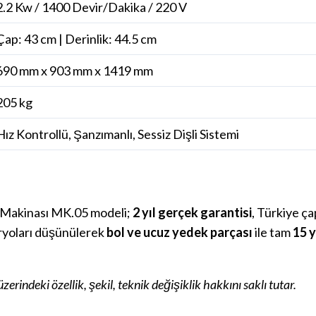
2.2 Kw / 1400 Devir/Dakika / 220 V
Çap: 43 cm | Derinlik: 44.5 cm
690 mm x 903 mm x 1419 mm
205 kg
Hız Kontrollü, Şanzımanlı, Sessiz Dişli Sistemi
 Makinası MK.05 modeli;
2 yıl gerçek garantisi
, Türkiye ç
aryoları düşünülerek
bol ve ucuz yedek parçası
ile tam
15 
erindeki özellik, şekil, teknik değişiklik hakkını saklı tutar.