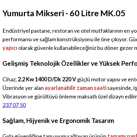
Yumurta Mikseri - 60 Litre MK.05
Endüstriyel pastane, restoran ve otel mutfaklarının en y
performansı ve sağlam konstrüksiyonu ile öne çıkıyor. Gü
yapıcı
olarak güvenle kullanabileceğiniz bu döner gezer mi
Gelişmiş Teknolojik Özellikler ve Yüksek Per
Cihaz,
2.2 Kw 1400 D/Dk 220 V
güçlü motor yapısı ve en
Üzerinde yer alan
ayarlanabilir zaman saati
sayesinde, i
Vibrasyon ve gürültüyü önleme maksatlı özel dizayn edilmi
237 07 50
Sağlam, Hijyenik ve Ergonomik Tasarım
Gıda güvenliğine tam uyum sağlayan ürünün
tamamı pas