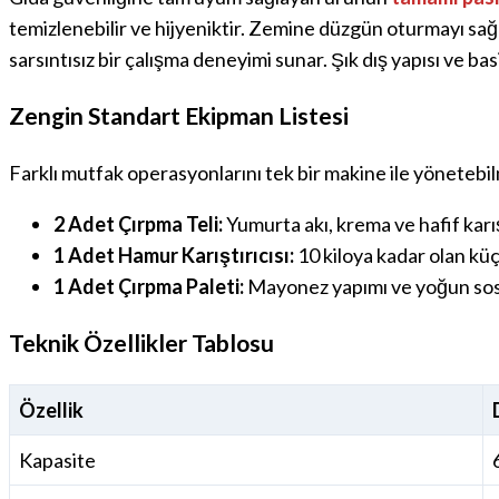
temizlenebilir ve hijyeniktir. Zemine düzgün oturmayı sağ
sarsıntısız bir çalışma deneyimi sunar. Şık dış yapısı ve b
Zengin Standart Ekipman Listesi
Farklı mutfak operasyonlarını tek bir makine ile yönetebilm
2 Adet Çırpma Teli:
Yumurta akı, krema ve hafif karışı
1 Adet Hamur Karıştırıcısı:
10 kiloya kadar olan kü
1 Adet Çırpma Paleti:
Mayonez yapımı ve yoğun soslar
Teknik Özellikler Tablosu
Özellik
Kapasite