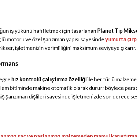
oğun iş yükünü hafifletmek için tasarlanan
Planet Tip Mikser
çlü motoru ve özel şanzıman yapısı sayesinde
yumurta çırp
kser, işletmenizin verimliliğini maksimum seviyeye çıkarır
formans
tegre
hız kontrolü çalıştırma özelliği
ile her türlü malzeme
şlem bitiminde makine otomatik olarak durur; böylece pers
ş şanzıman dişlileri sayesinde işletmenizde son derece ses
lanmaz saç ve paslanmaz malzemeden mamul karıştırma