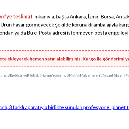
ye'ye teslimat
imkanıyla, başta Ankara, İzmir, Bursa, Anta
Ürün hasar görmeyecek şekilde korunaklı ambalajıyla kargoya 
fondan ya da
Bu e-Posta adresi istenmeyen posta engelleyic
te ekleyerek hemen satın alabilirsiniz. Kargo ile gönderimi ya
tırıcı #EndüstriyelMutfak #HamurYoğurma #MutfakMalzemeleri #AksanMikser #Pa