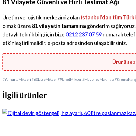
81 Vilayete Güvenli ve Hızlı Teslimat Ağı
Üretim ve lojistik merkezimiz olan
İstanbul'dan tüm Türki
olmak üzere
81 vilayetin tamamına
gönderim sağlıyoruz. 
detaylı teknik bilgi için bize
0212 237 07 59
numaralı tele
etkinleştirilmelidir.
e-posta adresinden ulaşabilirsiniz.
Ürünü sepe
#YumurtaMikseri #60LitreMikser #PlanetMikser #MayonezMakinası #KremaKarış
İlgili ürünler