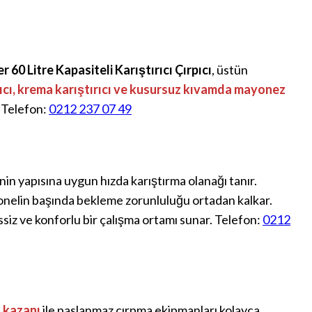
 60 Litre Kapasiteli Karıştırıcı Çırpıcı
, üstün
ıcı, krema karıştırıcı ve kusursuz kıvamda mayonez
. Telefon:
0212 237 07 49
nin yapısına uygun hızda karıştırma olanağı tanır.
onelin başında bekleme zorunluluğu ortadan kalkar.
siz ve konforlu bir çalışma ortamı sunar. Telefon:
0212
 kazanı
ile paslanmaz çırpma ekipmanları kolayca