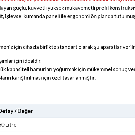
layan güçlü, kuvvetli yüksek mukavemetli profil konstrüksi
asit, işlevsel kumanda paneli ile ergonomi ön planda tutulmu
eniz için cihazla birlikte standart olarak şu aparatlar veri
mlar için idealdir.
çük kapasiteli hamurları yoğurmak için mükemmel sonuç ver
ın karıştırılması için özel tasarlanmıştır.
Detay / Değer
60 Litre