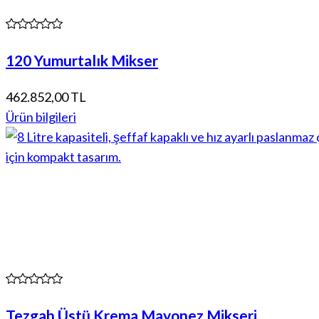
120 Yumurtalık Mikser
462.852,00 TL
Ürün bilgileri
Tezgah Üstü Krema Mayonez Mikseri