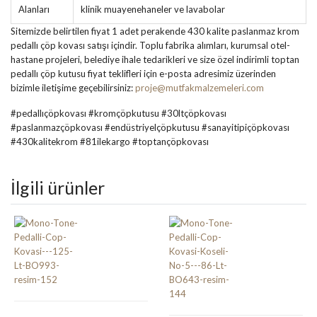
Alanları
klinik muayenehaneler ve lavabolar
Sitemizde belirtilen fiyat 1 adet perakende 430 kalite paslanmaz krom
pedallı çöp kovası satışı içindir. Toplu fabrika alımları, kurumsal otel-
hastane projeleri, belediye ihale tedarikleri ve size özel indirimli toptan
pedallı çöp kutusu fiyat teklifleri için e-posta adresimiz üzerinden
bizimle iletişime geçebilirsiniz:
proje@mutfakmalzemeleri.com
#pedallıçöpkovası #kromçöpkutusu #30ltçöpkovası
#paslanmazçöpkovası #endüstriyelçöpkutusu #sanayitipiçöpkovası
#430kalitekrom #81ilekargo #toptançöpkovası
İlgili ürünler