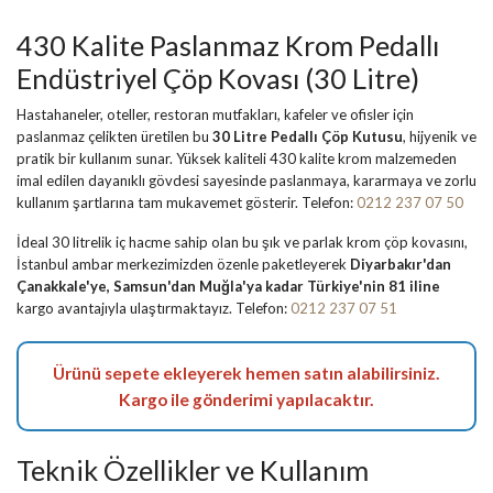
430 Kalite Paslanmaz Krom Pedallı
Endüstriyel Çöp Kovası (30 Litre)
Hastahaneler, oteller, restoran mutfakları, kafeler ve ofisler için
paslanmaz çelikten üretilen bu
30 Litre Pedallı Çöp Kutusu
, hijyenik ve
pratik bir kullanım sunar. Yüksek kaliteli 430 kalite krom malzemeden
imal edilen dayanıklı gövdesi sayesinde paslanmaya, kararmaya ve zorlu
kullanım şartlarına tam mukavemet gösterir. Telefon:
0212 237 07 50
İdeal 30 litrelik iç hacme sahip olan bu şık ve parlak krom çöp kovasını,
İstanbul ambar merkezimizden özenle paketleyerek
Diyarbakır'dan
Çanakkale'ye, Samsun'dan Muğla'ya kadar Türkiye'nin 81 iline
kargo avantajıyla ulaştırmaktayız. Telefon:
0212 237 07 51
Ürünü sepete ekleyerek hemen satın alabilirsiniz.
Kargo ile gönderimi yapılacaktır.
Teknik Özellikler ve Kullanım