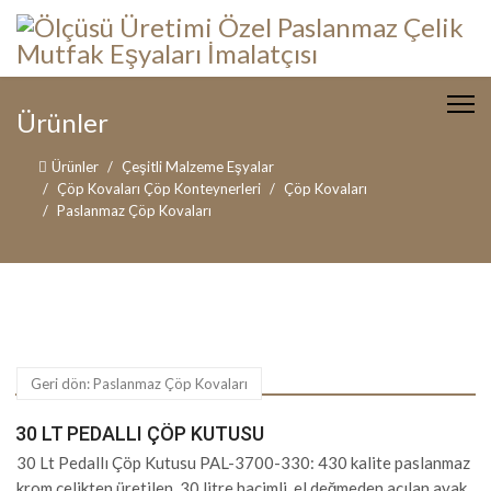
Ürünler
Ürünler
Çeşitli Malzeme Eşyalar
Çöp Kovaları Çöp Konteynerleri
Çöp Kovaları
Paslanmaz Çöp Kovaları
Geri dön: Paslanmaz Çöp Kovaları
30 LT PEDALLI ÇÖP KUTUSU
30 Lt Pedallı Çöp Kutusu PAL-3700-330: 430 kalite paslanmaz
krom çelikten üretilen, 30 litre hacimli, el değmeden açılan ayak