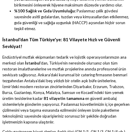
birikmesini önleyerek hijyene maksimum düzeyde yardımcı olur.
%100 Sağlık ve Gıda Uyumluluğu:
Paslanmaz çelik gövdesi
sayesinde asitli gıdalardan, tuzdan veya kimyasallardan etkilenmez,
gıda güvenliği ve sağlığa uygunluk (HACCP) açısından hiçbir sorun
teşkil etmez.
İstanbul'dan Tüm Türkiye'ye: 81 Vilayete Hızlı ve Güvenli
Sevkiyat!
Endüstriyel mutfak ekipmanları tedarik ve lojistik operasyonlarımızın ana
merkezi olan
İstanbul
'dan, Türkiye'nin neresinde olursanız olun tüm
restoran imalathanelerine ve mutfak projelerine anında profesyonel ürün
sevkiyatı sağlıyoruz. Ankara'daki kurumsal bir catering firmasının benmari
tezgahından Antalya'daki beş yıldızlı bir otelin açık büfe ünitelerine,
İzmir'deki modern restoran zincirlerinden Diyarbakır, Erzurum, Trabzon,
Bursa, Gaziantep, Konya, Malatya, Samsun ve Kocaeli'ndeki tüm yemek
üretim tesislerine kadar
81 vilayetin tamamına
en güvenli ambalaj
sistemleriyle gönderim yapıyoruz. Paslanmaz küvetlerimizin iç içe geçerken
çizilmesini veya taşıma esnasında ezilmesini önleyen izole paketleme
teknolojimiz sayesinde siparişleriniz sorunsuz bir şekilde doğrudan
işletmenizin kapısına ulaştırılır.
Çoklu gastronom küvet alımları, farklı ölçü (GN 1/1, GN 1/3, GN 1/4 vb.)