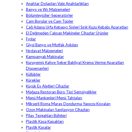
Anahtar Dolapları Vale Anahtarlıkları
Banyo ve Wc Malzemeleri
Bölümleyiciler-Seperatörler
Cam Borular ve Cam Tüpler
Cağ Adana Urfa Kebapçı Şişleri Sırık Kuzu Kebabı Aparatları
El Değmeden Çalışan Makineler Cihazlar Ürünler
Fıçılar
Giysi Banyo ve Mutfak Askıları
Hırdavat Malzemeleri
Kampanyalı Makinalar
Kuruyemiş Kahve Şeker Bakliyat Krema Verme Aparatları
Dispenserleri
Küllükler
Kürekler
Küçük Ev Aletleri Cihazlar
Mağaza Restoran Büro Tipi Şemsiyelikler
Menü Mankenleri Menü Tahtaları
Mikserli Roma Maraş Dondurma Yapıcısı Kovaları
Ozon Makinaları Sanitasyon Cihazları
Pilav Tezgahları Büfeleri
Plastik Kasa Kapakları
Plastik Kasalar