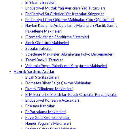
El Yıkama Evyeleri
Endüstriyel Mutfak Yağ Ayırıcıları-Yağ Tutucuları
Endüstriyel Su Giderleri Yer Izgaraları Süzgeçler
Endüstriyel Çöp Öğütme Makinaları Çöp Öğütücüleri
Naylon Kaplama Ambalajlama Makinaları Plastik Sarma
Paketleme Makineleri
Otomatik Yangın Söndürme Sistemleri
Sinek Öldürücü Makineleri
Sobalar Isıtıcılar
Streçleme Makineleri Alüminyum Folyo Dispenserleri
Terazi Baskül Tartıcılar
Vakumlu Poşet Paketleme-Yapıştırma Makineleri
Hazırlık Yardımcı Araçlar
Bıçak Sterilizatörleri
Domates Biber Salça Çekme Makinaları
Ekmek Dilimleme Makineleri
El Mikserleri El Blendırları Küçük Çırpıcılar Parçalayıcılar
Endüstriyel Konserve Açacakları
Et Asma Kancaları
Et Parçalama Makineleri
Et ve Gıda Kesme Levhaları
Hamur Yoğurma Makineleri
Patates Sebze Püre Makineleri