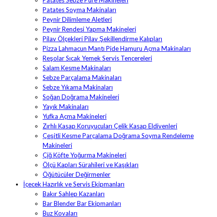
Patates Soyma Makinaları
Peynir Dilimleme Aletleri
Peynir Rendesi Yapma Makineleri
Pilav Ölçekleri Pilav Şekillendirme Kalıpları
Pizza Lahmacun Mantı Pide Hamuru Açma Makinaları
Reşolar Sıcak Yemek Servis Tencereleri
Salam Kesme Makinaları
Sebze Parçalama Makinaları
Sebze Yıkama Makinaları
Soğan Doğrama Makineleri
Yayık Makinaları
Yufka Açma Makineleri
Zırhlı Kasap Koruyucuları Çelik Kasap Eldivenleri
Çeşitli Kesme Parçalama Doğrama Soyma Rendeleme
Makineleri
Çiğ Köfte Yoğurma Makineleri
Ölçü Kapları Sürahileri ve Kaşıkları
Öğütücüler Değirmenler
İçecek Hazırlık ve Servis Ekipmanları
Bakır Sahlep Kazanları
Bar Blender Bar Ekipmanları
Buz Kovaları