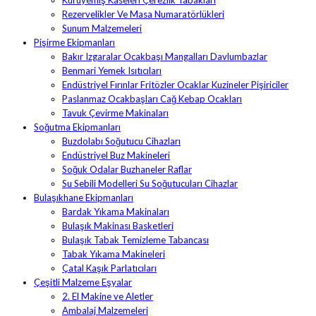
Rezervelikler Ve Masa Numaratörlükleri
Sunum Malzemeleri
Pişirme Ekipmanları
Bakır Izgaralar Ocakbaşı Mangalları Davlumbazlar
Benmari Yemek Isıtıcıları
Endüstriyel Fırınlar Fritözler Ocaklar Kuzineler Pişiriciler
Paslanmaz Ocakbaşları Cağ Kebap Ocakları
Tavuk Çevirme Makinaları
Soğutma Ekipmanları
Buzdolabı Soğutucu Cihazları
Endüstriyel Buz Makineleri
Soğuk Odalar Buzhaneler Raflar
Su Sebili Modelleri Su Soğutucuları Cihazlar
Bulaşıkhane Ekipmanları
Bardak Yıkama Makinaları
Bulaşık Makinası Basketleri
Bulaşık Tabak Temizleme Tabancası
Tabak Yıkama Makineleri
Çatal Kaşık Parlatıcıları
Çeşitli Malzeme Eşyalar
2. El Makine ve Aletler
Ambalaj Malzemeleri