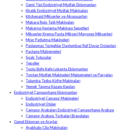
Gemi Tipi Endüstriyel Mutfak Ekipmanları
Kiralık Endüstriyel Mutfak Makinaları
Kitchenaid Mikserler ve Aksesuarları
Makara Rulo Tatlı Makinaları
Makarna Haşlama Makinası Sepetleri
Mikserler Krema Pasta Mikseri Mayonez Mikserleri
Mısır Patlatma Makineleri
Paslanmaz Tezgahlar Davlumbaz Raf Duvar Dolapları
Pastane Malzemeleri
Sıcak Tutucular
Tepsiler
Toplu Büfe Kafe Lokanta Ekipmanları
Toptan Mutfak Makineleri Malzemeleri ve Parçaları
Tulumba Tatlısı Köfte Makinaları
Yemek Taşıma Kazanı Kapları
Endüstriyel Çamaşırhane Ekipmanları
Endüstriyel Çamaşır Makineleri
Endüstriyel Ütüler
Çamaşır Arabaları Endüstriyel Çamaşırhane Arabası
Çamaşır Arabası Torbaları Brandaları
Genel Ekipman ve Araçlar
Ayakkabı Cila Makinaları