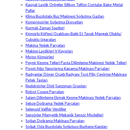
Kauçuk Lastik Oringler Silikon Teflon Contalar Bakır Metal
Pullar
Klima Buzdolabı Buz Makinesi Soğutma Gazları
Kompresörler Soğutma Ekovatları
Kurmalı Zaman Saatleri
Kömürlü Köfteci Ocakbaşı Balık Et Tavuk Mangalı Oluklu/
Çubuklu Izgaraları
Makina Yedek Parçaları
Makine Lastikleri V Kayışları
Motor Kömürleri
Peynir Kesme Telleri Pasta Dilimleme Makinesi Yedek Telleri
Poşet Ağzı Yapıştırma Kapama Makinası Parçaları
Radyanlar Döner Ocağı Radyanı Tost Piliç Çevirme Makinası
Petek Taşları
Redüktörler Dişli Şanzıman Grupları
Robot Coupe Parçaları
Salam Dilimleme Ekmek Kesme Makinası Yedek Parçaları
Sebze Doğrama Yedek Parçaları
Selenoid Valfler Ventiller
Sensörler Manyetik Mekanik Sensör Modelleri
Soğan Doğrama Makinası Parçaları
Soğuk Oda Buzdolabı Soğutucu Buzhane Kapıları