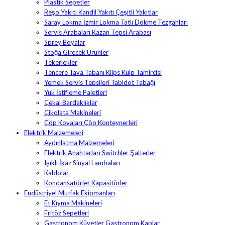
Plastik Sepetler
Reşo Yakıtı Kandil Yakıtı Çeşitli Yakıtlar
Saray Lokma İzmir Lokma Tatlı Dökme Tezgahları
Servis Arabaları Kazan Tepsi Arabası
Sprey Boyalar
Stoğa Girecek Ürünler
Tekerlekler
Tencere Tava Tabanı Klips Kulp Tamircisi
Yemek Servis Tepsileri Tabldot Tabağı
Yük İstifleme Paletleri
Çekal Bardaklıklar
Çikolata Makineleri
Çöp Kovaları Çöp Konteynerleri
Elektrik Malzemeleri
Aydınlatma Malzemeleri
Elektrik Anahtarları Switchler Şalterler
Işıklı İkaz Sinyal Lambaları
Kablolar
Kondansatörler Kapasitörler
Endüstriyel Mutfak Ekipmanları
Et Kıyma Makineleri
Fritöz Sepetleri
Gastronom Küvetler Gastronom Kaplar