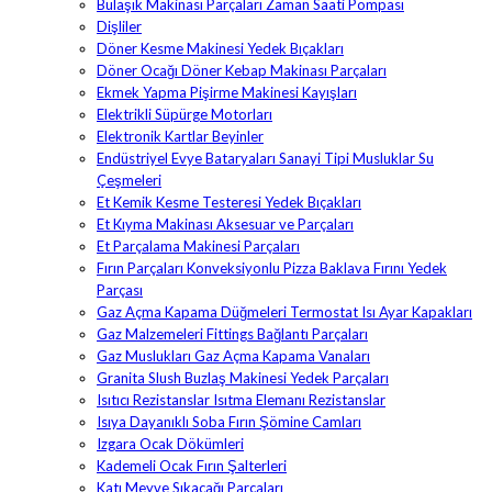
Bulaşık Makinası Parçaları Zaman Saati Pompası
Dişliler
Döner Kesme Makinesi Yedek Bıçakları
Döner Ocağı Döner Kebap Makinası Parçaları
Ekmek Yapma Pişirme Makinesi Kayışları
Elektrikli Süpürge Motorları
Elektronik Kartlar Beyinler
Endüstriyel Evye Bataryaları Sanayi Tipi Musluklar Su
Çeşmeleri
Et Kemik Kesme Testeresi Yedek Bıçakları
Et Kıyma Makinası Aksesuar ve Parçaları
Et Parçalama Makinesi Parçaları
Fırın Parçaları Konveksiyonlu Pizza Baklava Fırını Yedek
Parçası
Gaz Açma Kapama Düğmeleri Termostat Isı Ayar Kapakları
Gaz Malzemeleri Fittings Bağlantı Parçaları
Gaz Muslukları Gaz Açma Kapama Vanaları
Granita Slush Buzlaş Makinesi Yedek Parçaları
Isıtıcı Rezistanslar Isıtma Elemanı Rezistanslar
Isıya Dayanıklı Soba Fırın Şömine Camları
Izgara Ocak Dökümleri
Kademeli Ocak Fırın Şalterleri
Katı Meyve Sıkacağı Parçaları