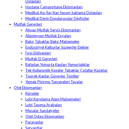
Dolapları
Hastane Çamaşırhane Ekipmanları
Medikal Aşı İlaç Kan Serum Saklama Dolapları
Medikal Derin Dondurucular Dipfrizler
Mutfak Gereçleri
Ahşap Mutfak Servis Ekipmanları
Alüminyum Mutfak Eşyaları
Bakır Tabaklar Bakır Malzemeler
Endüstriyel Kalburlar Süzgeçler Elekler
Fırın Eldivenleri
Mutfak El Gereçleri
Rafadan Yumurta Kapları Yumurtalıklar
Tek Kullanımlık Kaseler Tabaklar Çatallar Kaşıklar
Toprak Kaplar Güveçler Testiler
Yemek Pişirme Tencereleri Tavalar
Otel Ekipmanları
Kürsüler
Lobi Karşılama Alanı Malzemeleri
Lobi Taşıma Arabaları
Masalar Sandalyeler
Otel Odası Ekipmanları
Paravanlar
Servantlar