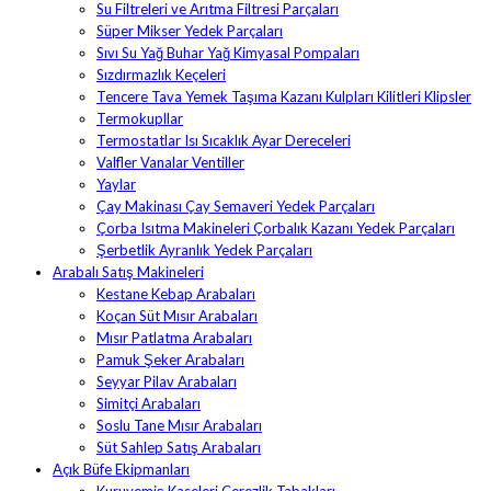
Su Filtreleri ve Arıtma Filtresi Parçaları
Süper Mikser Yedek Parçaları
Sıvı Su Yağ Buhar Yağ Kimyasal Pompaları
Sızdırmazlık Keçeleri
Tencere Tava Yemek Taşıma Kazanı Kulpları Kilitleri Klipsler
Termokupllar
Termostatlar Isı Sıcaklık Ayar Dereceleri
Valfler Vanalar Ventiller
Yaylar
Çay Makinası Çay Semaveri Yedek Parçaları
Çorba Isıtma Makineleri Çorbalık Kazanı Yedek Parçaları
Şerbetlik Ayranlık Yedek Parçaları
Arabalı Satış Makineleri
Kestane Kebap Arabaları
Koçan Süt Mısır Arabaları
Mısır Patlatma Arabaları
Pamuk Şeker Arabaları
Seyyar Pilav Arabaları
Simitçi Arabaları
Soslu Tane Mısır Arabaları
Süt Sahlep Satış Arabaları
Açık Büfe Ekipmanları
Kuruyemiş Kaseleri Çerezlik Tabakları