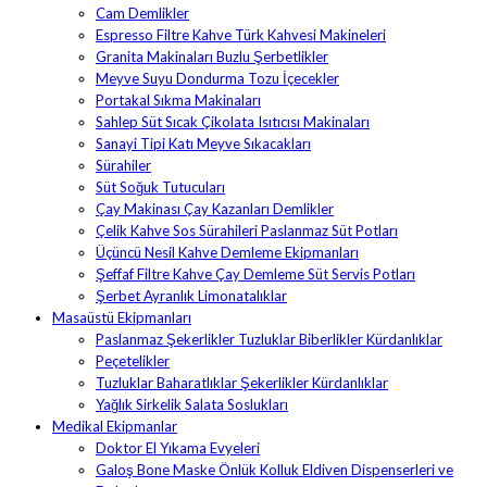
Cam Demlikler
Espresso Filtre Kahve Türk Kahvesi Makineleri
Granita Makinaları Buzlu Şerbetlikler
Meyve Suyu Dondurma Tozu İçecekler
Portakal Sıkma Makinaları
Sahlep Süt Sıcak Çikolata Isıtıcısı Makinaları
Sanayi Tipi Katı Meyve Sıkacakları
Sürahiler
Süt Soğuk Tutucuları
Çay Makinası Çay Kazanları Demlikler
Çelik Kahve Sos Sürahileri Paslanmaz Süt Potları
Üçüncü Nesil Kahve Demleme Ekipmanları
Şeffaf Filtre Kahve Çay Demleme Süt Servis Potları
Şerbet Ayranlık Limonatalıklar
Masaüstü Ekipmanları
Paslanmaz Şekerlikler Tuzluklar Biberlikler Kürdanlıklar
Peçetelikler
Tuzluklar Baharatlıklar Şekerlikler Kürdanlıklar
Yağlık Sirkelik Salata Soslukları
Medikal Ekipmanlar
Doktor El Yıkama Evyeleri
Galoş Bone Maske Önlük Kolluk Eldiven Dispenserleri ve