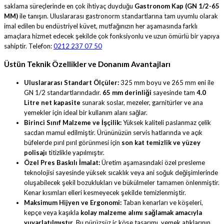
saklama süreçlerinde en çok ihtiyaç duyduğu
Gastronom Kap (GN 1/2-65
MM)
ile tanışın. Uluslararası gastronorm standartlarına tam uyumlu olarak
imal edilen bu endüstriyel küvet, mutfağınızın her aşamasında farklı
amaçlara hizmet edecek şekilde çok fonksiyonlu ve uzun ömürlü bir yapıya
sahiptir. Telefon:
0212 237 07 50
Üstün Teknik Özellikler ve Donanım Avantajları
Uluslararası Standart Ölçüler:
325 mm boyu ve 265 mm eni ile
GN 1/2 standartlarındadır.
65 mm derinliği
sayesinde tam
4.0
Litre net kapasite
sunarak soslar, mezeler, garnitürler ve ana
yemekler için ideal bir kullanım alanı sağlar.
Birinci Sınıf Malzeme ve İşçilik:
Yüksek kaliteli paslanmaz çelik
sacdan mamul edilmiştir. Ürününüzün servis hatlarında ve açık
büfelerde pırıl pırıl görünmesi için
son kat temizlik ve yüzey
polisajı
titizlikle yapılmıştır.
Özel Pres Baskılı İmalat:
Üretim aşamasındaki özel presleme
teknolojisi sayesinde yüksek sıcaklık veya ani soğuk değişimlerinde
oluşabilecek şekil bozuklukları ve bükülmeler tamamen önlenmiştir.
Kenar kısımları elleri kesmeyecek şekilde temizlenmiştir.
Maksimum Hijyen ve Ergonomi:
Taban kenarları ve köşeleri,
kepçe veya kaşıkla
kolay malzeme alımı sağlamak amacıyla
yuvarlatılmıştır
. Bu pürüzsüz iç köşe tasarımı, yemek atıklarının