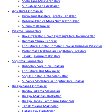
Soslu Tane Mısır Arabaları
Süt Sahlep Satış Arabaları
Açık Büfe Ekipmanları
Kuruyemiş Kaseleri Çerezlik Tabakları
Rezervelikler Ve Masa Numaratörlükleri
Sunum Malzemeleri
Pişirme Ekipmanları
Bakır Izgaralar Ocakbaşı Mangalları Davlumbazlar
Benmari Yemek Isıtıcıları
Endüstriyel Fırınlar Fritözler Ocaklar Kuzineler Pişiriciler
Paslanmaz Ocakbaşları Cağ Kebap Ocakları
Tavuk Çevirme Makinaları
Soğutma Ekipmanları
Buzdolabı Soğutucu Cihazları
Endüstriyel Buz Makineleri
Soğuk Odalar Buzhaneler Raflar
Su Sebili Modelleri Su Soğutucuları Cihazlar
Bulaşıkhane Ekipmanları
Bardak Yıkama Makinaları
Bulaşık Makinası Basketleri
Bulaşık Tabak Temizleme Tabancası
Tabak Yıkama Makineleri
Çatal Kaşık Parlatıcıları