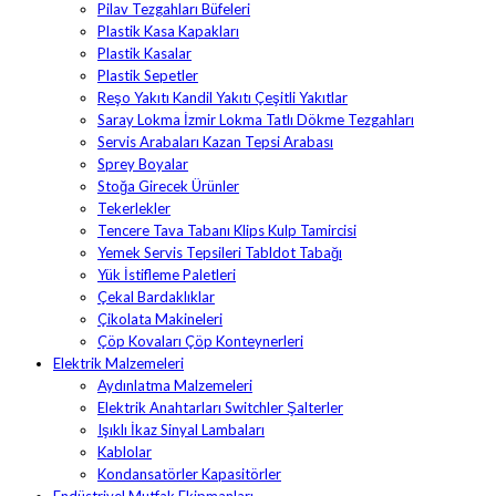
Pilav Tezgahları Büfeleri
Plastik Kasa Kapakları
Plastik Kasalar
Plastik Sepetler
Reşo Yakıtı Kandil Yakıtı Çeşitli Yakıtlar
Saray Lokma İzmir Lokma Tatlı Dökme Tezgahları
Servis Arabaları Kazan Tepsi Arabası
Sprey Boyalar
Stoğa Girecek Ürünler
Tekerlekler
Tencere Tava Tabanı Klips Kulp Tamircisi
Yemek Servis Tepsileri Tabldot Tabağı
Yük İstifleme Paletleri
Çekal Bardaklıklar
Çikolata Makineleri
Çöp Kovaları Çöp Konteynerleri
Elektrik Malzemeleri
Aydınlatma Malzemeleri
Elektrik Anahtarları Switchler Şalterler
Işıklı İkaz Sinyal Lambaları
Kablolar
Kondansatörler Kapasitörler