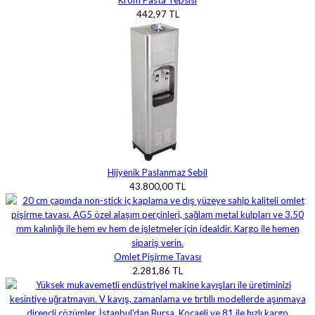
Krom Pasta Tepsisi
442,97 TL
Hijyenik Paslanmaz Sebil
43.800,00 TL
Omlet Pişirme Tavası
2.281,86 TL