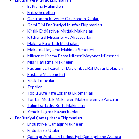
Endüstriyel Mutfak Ekipmanları
Et Kıyma Makineleri
Fritöz Sepetleri
Gastronom Küvetler Gastronom Kaplar
Gemi Tipi Endüstriyel Mutfak Ekipmanları
Kiralık Endüstriyel Mutfak Makinaları
Kitchenaid Mikserler ve Aksesuarları
Makara Rulo Tatlı Makinaları
Makarna Haşlama Makinası Sepetleri
Mikserler Krema Pasta Mikseri Mayonez Mikserleri
Mısır Patlatma Makineleri
Paslanmaz Tezgahlar Davlumbaz Raf Duvar Dolapları
Pastane Malzemeleri
Sıcak Tutucular
Tepsiler
Toplu Büfe Kafe Lokanta Ekipmanları
Toptan Mutfak Makineleri Malzemeleri ve Parçaları
Tulumba Tatlısı Köfte Makinaları
Yemek Taşıma Kazanı Kapları
Endüstriyel Çamaşırhane Ekipmanları
Endüstriyel Çamaşır Makineleri
Endüstriyel Ütüler
Çamaşır Arabaları Endüstriyel Çamaşırhane Arabası