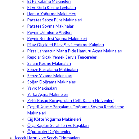
Et Parçalama Makineleri
Et ve Gıda Kesme Levhaları
Hamur Yoğurma Makineleri
Patates Sebze Püre Makineleri
Patates Soyma Makinaları
Peynir Dilimleme Aletleri
Peynir Rendesi Yapma Makineleri
Pilav Ölçekleri Pilav Şekillendirme Kalıpları
Pizza Lahmacun Mantı Pide Hamuru Açma Makinaları
Reşolar Sıcak Yemek Servis Tencereleri
Salam Kesme Makinaları
Sebze Parçalama Makinaları
Sebze Yıkama Makinaları
Soğan Doğrama Makineleri
Yayık Makinaları
Yufka Açma Makineleri
Zırhlı Kasap Koruyucuları Çelik Kasap Eldivenleri
Çeşitli Kesme Parçalama Doğrama Soyma Rendeleme
Makineleri
Çiğ Köfte Yoğurma Makineleri
Ölçü Kapları Sürahileri ve Kaşıkları
Öğütücüler Değirmenler
İçecek Hazırlık ve Servis Ekipmanları