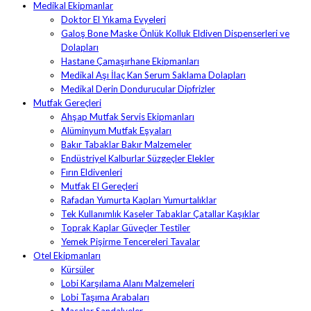
Medikal Ekipmanlar
Doktor El Yıkama Evyeleri
Galoş Bone Maske Önlük Kolluk Eldiven Dispenserleri ve
Dolapları
Hastane Çamaşırhane Ekipmanları
Medikal Aşı İlaç Kan Serum Saklama Dolapları
Medikal Derin Dondurucular Dipfrizler
Mutfak Gereçleri
Ahşap Mutfak Servis Ekipmanları
Alüminyum Mutfak Eşyaları
Bakır Tabaklar Bakır Malzemeler
Endüstriyel Kalburlar Süzgeçler Elekler
Fırın Eldivenleri
Mutfak El Gereçleri
Rafadan Yumurta Kapları Yumurtalıklar
Tek Kullanımlık Kaseler Tabaklar Çatallar Kaşıklar
Toprak Kaplar Güveçler Testiler
Yemek Pişirme Tencereleri Tavalar
Otel Ekipmanları
Kürsüler
Lobi Karşılama Alanı Malzemeleri
Lobi Taşıma Arabaları