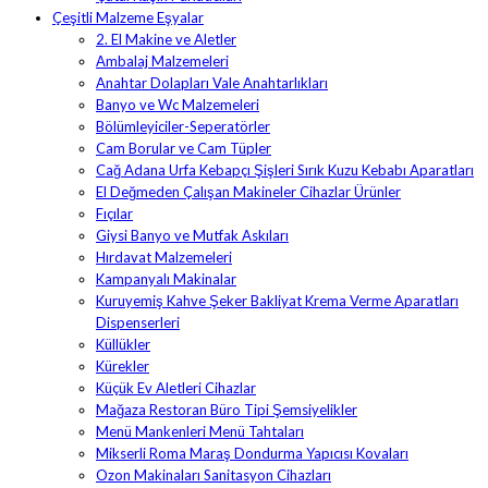
Çeşitli Malzeme Eşyalar
2. El Makine ve Aletler
Ambalaj Malzemeleri
Anahtar Dolapları Vale Anahtarlıkları
Banyo ve Wc Malzemeleri
Bölümleyiciler-Seperatörler
Cam Borular ve Cam Tüpler
Cağ Adana Urfa Kebapçı Şişleri Sırık Kuzu Kebabı Aparatları
El Değmeden Çalışan Makineler Cihazlar Ürünler
Fıçılar
Giysi Banyo ve Mutfak Askıları
Hırdavat Malzemeleri
Kampanyalı Makinalar
Kuruyemiş Kahve Şeker Bakliyat Krema Verme Aparatları
Dispenserleri
Küllükler
Kürekler
Küçük Ev Aletleri Cihazlar
Mağaza Restoran Büro Tipi Şemsiyelikler
Menü Mankenleri Menü Tahtaları
Mikserli Roma Maraş Dondurma Yapıcısı Kovaları
Ozon Makinaları Sanitasyon Cihazları