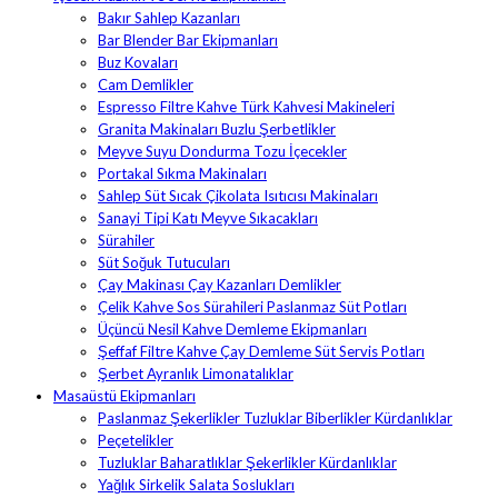
Bakır Sahlep Kazanları
Bar Blender Bar Ekipmanları
Buz Kovaları
Cam Demlikler
Espresso Filtre Kahve Türk Kahvesi Makineleri
Granita Makinaları Buzlu Şerbetlikler
Meyve Suyu Dondurma Tozu İçecekler
Portakal Sıkma Makinaları
Sahlep Süt Sıcak Çikolata Isıtıcısı Makinaları
Sanayi Tipi Katı Meyve Sıkacakları
Sürahiler
Süt Soğuk Tutucuları
Çay Makinası Çay Kazanları Demlikler
Çelik Kahve Sos Sürahileri Paslanmaz Süt Potları
Üçüncü Nesil Kahve Demleme Ekipmanları
Şeffaf Filtre Kahve Çay Demleme Süt Servis Potları
Şerbet Ayranlık Limonatalıklar
Masaüstü Ekipmanları
Paslanmaz Şekerlikler Tuzluklar Biberlikler Kürdanlıklar
Peçetelikler
Tuzluklar Baharatlıklar Şekerlikler Kürdanlıklar
Yağlık Sirkelik Salata Soslukları