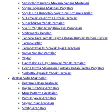
Sensörler Manyetik Mekanik Sensör Modelleri
Soğan Doğrama Makinası Parçaları
Soğuk Oda Buzdolabı Soğutucu Buzhane Kapıları
Su Filtreleri ve Arıtma Filtresi Parçaları
Süper Mikser Yedek Parçaları
Sıvı Su Yağ Buhar Yağ Kimyasal Pompaları
Sızdırmazlık Keçeleri
Tencere Tava Yemek Taşıma Kazanı Kulpları Kilitleri Klipsler
Termokupllar
Termostatlar Isı Sıcaklık Ayar Dereceleri
Valfler Vanalar Ventiller
Yaylar
Çay Makinası Çay Semaveri Yedek Parçaları
Çorba Isıtma Makineleri Çorbalık Kazanı Yedek Parçaları
Şerbetlik Ayranlık Yedek Parçaları
Arabalı Satış Makineleri
Kestane Kebap Arabaları
Koçan Süt Mısır Arabaları
Mısır Patlatma Arabaları
Pamuk Şeker Arabaları
Seyyar Pilav Arabaları
Simitçi Arabaları