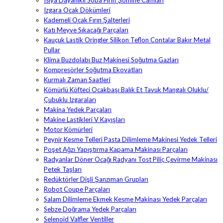
Isıya Dayanıklı Soba Fırın Şömine Camları
Izgara Ocak Dökümleri
Kademeli Ocak Fırın Şalterleri
Katı Meyve Sıkacağı Parçaları
Kauçuk Lastik Oringler Silikon Teflon Contalar Bakır Metal
Pullar
Klima Buzdolabı Buz Makinesi Soğutma Gazları
Kompresörler Soğutma Ekovatları
Kurmalı Zaman Saatleri
Kömürlü Köfteci Ocakbaşı Balık Et Tavuk Mangalı Oluklu/
Çubuklu Izgaraları
Makina Yedek Parçaları
Makine Lastikleri V Kayışları
Motor Kömürleri
Peynir Kesme Telleri Pasta Dilimleme Makinesi Yedek Telleri
Poşet Ağzı Yapıştırma Kapama Makinası Parçaları
Radyanlar Döner Ocağı Radyanı Tost Piliç Çevirme Makinası
Petek Taşları
Redüktörler Dişli Şanzıman Grupları
Robot Coupe Parçaları
Salam Dilimleme Ekmek Kesme Makinası Yedek Parçaları
Sebze Doğrama Yedek Parçaları
Selenoid Valfler Ventiller