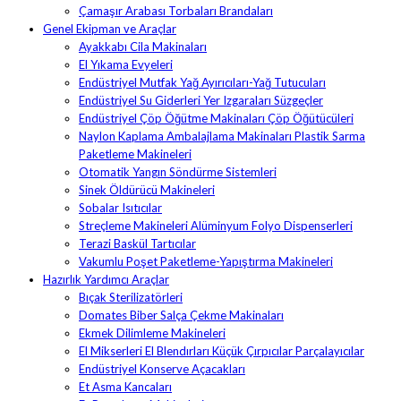
Çamaşır Arabası Torbaları Brandaları
Genel Ekipman ve Araçlar
Ayakkabı Cila Makinaları
El Yıkama Evyeleri
Endüstriyel Mutfak Yağ Ayırıcıları-Yağ Tutucuları
Endüstriyel Su Giderleri Yer Izgaraları Süzgeçler
Endüstriyel Çöp Öğütme Makinaları Çöp Öğütücüleri
Naylon Kaplama Ambalajlama Makinaları Plastik Sarma
Paketleme Makineleri
Otomatik Yangın Söndürme Sistemleri
Sinek Öldürücü Makineleri
Sobalar Isıtıcılar
Streçleme Makineleri Alüminyum Folyo Dispenserleri
Terazi Baskül Tartıcılar
Vakumlu Poşet Paketleme-Yapıştırma Makineleri
Hazırlık Yardımcı Araçlar
Bıçak Sterilizatörleri
Domates Biber Salça Çekme Makinaları
Ekmek Dilimleme Makineleri
El Mikserleri El Blendırları Küçük Çırpıcılar Parçalayıcılar
Endüstriyel Konserve Açacakları
Et Asma Kancaları