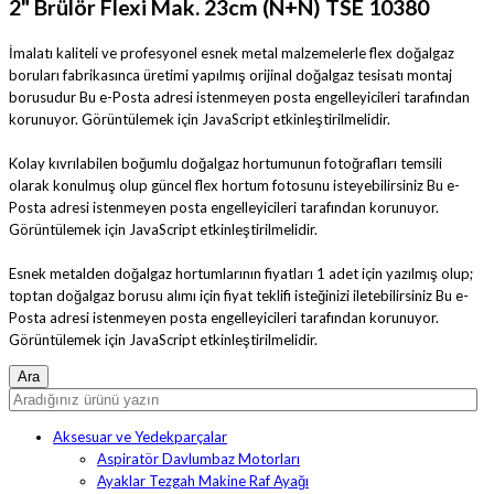
2" Brülör Flexi Mak. 23cm (N+N) TSE 10380
İmalatı kaliteli ve profesyonel esnek metal malzemelerle flex doğalgaz
boruları fabrikasınca üretimi yapılmış orijinal doğalgaz tesisatı montaj
borusudur
Bu e-Posta adresi istenmeyen posta engelleyicileri tarafından
korunuyor. Görüntülemek için JavaScript etkinleştirilmelidir.
Kolay kıvrılabilen boğumlu doğalgaz hortumunun fotoğrafları temsili
olarak konulmuş olup güncel flex hortum fotosunu isteyebilirsiniz
Bu e-
Posta adresi istenmeyen posta engelleyicileri tarafından korunuyor.
Görüntülemek için JavaScript etkinleştirilmelidir.
Esnek metalden doğalgaz hortumlarının fiyatları 1 adet için yazılmış olup;
toptan doğalgaz borusu alımı için fiyat teklifi isteğinizi iletebilirsiniz
Bu e-
Posta adresi istenmeyen posta engelleyicileri tarafından korunuyor.
Görüntülemek için JavaScript etkinleştirilmelidir.
Aksesuar ve Yedekparçalar
Aspiratör Davlumbaz Motorları
Ayaklar Tezgah Makine Raf Ayağı