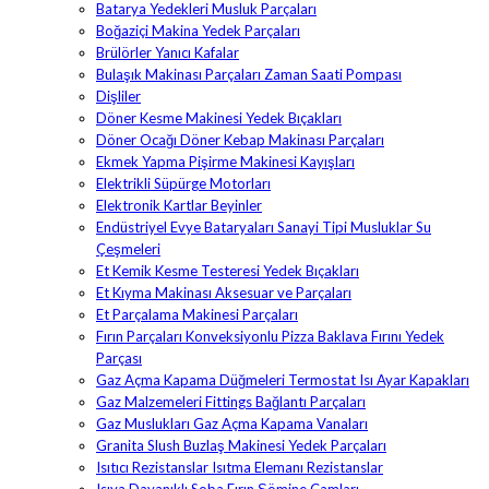
Batarya Yedekleri Musluk Parçaları
Boğaziçi Makina Yedek Parçaları
Brülörler Yanıcı Kafalar
Bulaşık Makinası Parçaları Zaman Saati Pompası
Dişliler
Döner Kesme Makinesi Yedek Bıçakları
Döner Ocağı Döner Kebap Makinası Parçaları
Ekmek Yapma Pişirme Makinesi Kayışları
Elektrikli Süpürge Motorları
Elektronik Kartlar Beyinler
Endüstriyel Evye Bataryaları Sanayi Tipi Musluklar Su
Çeşmeleri
Et Kemik Kesme Testeresi Yedek Bıçakları
Et Kıyma Makinası Aksesuar ve Parçaları
Et Parçalama Makinesi Parçaları
Fırın Parçaları Konveksiyonlu Pizza Baklava Fırını Yedek
Parçası
Gaz Açma Kapama Düğmeleri Termostat Isı Ayar Kapakları
Gaz Malzemeleri Fittings Bağlantı Parçaları
Gaz Muslukları Gaz Açma Kapama Vanaları
Granita Slush Buzlaş Makinesi Yedek Parçaları
Isıtıcı Rezistanslar Isıtma Elemanı Rezistanslar