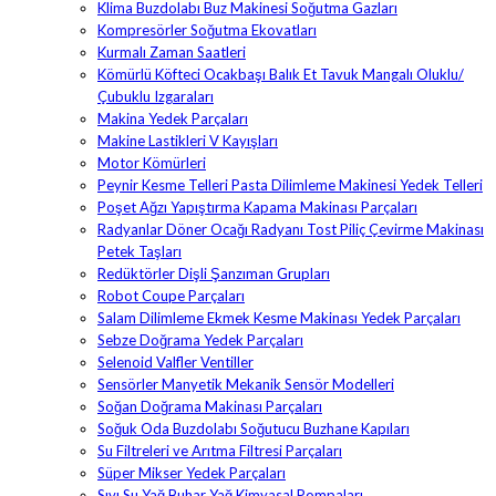
Klima Buzdolabı Buz Makinesi Soğutma Gazları
Kompresörler Soğutma Ekovatları
Kurmalı Zaman Saatleri
Kömürlü Köfteci Ocakbaşı Balık Et Tavuk Mangalı Oluklu/
Çubuklu Izgaraları
Makina Yedek Parçaları
Makine Lastikleri V Kayışları
Motor Kömürleri
Peynir Kesme Telleri Pasta Dilimleme Makinesi Yedek Telleri
Poşet Ağzı Yapıştırma Kapama Makinası Parçaları
Radyanlar Döner Ocağı Radyanı Tost Piliç Çevirme Makinası
Petek Taşları
Redüktörler Dişli Şanzıman Grupları
Robot Coupe Parçaları
Salam Dilimleme Ekmek Kesme Makinası Yedek Parçaları
Sebze Doğrama Yedek Parçaları
Selenoid Valfler Ventiller
Sensörler Manyetik Mekanik Sensör Modelleri
Soğan Doğrama Makinası Parçaları
Soğuk Oda Buzdolabı Soğutucu Buzhane Kapıları
Su Filtreleri ve Arıtma Filtresi Parçaları
Süper Mikser Yedek Parçaları
Sıvı Su Yağ Buhar Yağ Kimyasal Pompaları