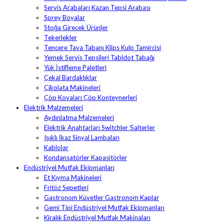
Servis Arabaları Kazan Tepsi Arabası
Sprey Boyalar
Stoğa Girecek Ürünler
Tekerlekler
Tencere Tava Tabanı Klips Kulp Tamircisi
Yemek Servis Tepsileri Tabldot Tabağı
Yük İstifleme Paletleri
Çekal Bardaklıklar
Çikolata Makineleri
Çöp Kovaları Çöp Konteynerleri
Elektrik Malzemeleri
Aydınlatma Malzemeleri
Elektrik Anahtarları Switchler Şalterler
Işıklı İkaz Sinyal Lambaları
Kablolar
Kondansatörler Kapasitörler
Endüstriyel Mutfak Ekipmanları
Et Kıyma Makineleri
Fritöz Sepetleri
Gastronom Küvetler Gastronom Kaplar
Gemi Tipi Endüstriyel Mutfak Ekipmanları
Kiralık Endüstriyel Mutfak Makinaları