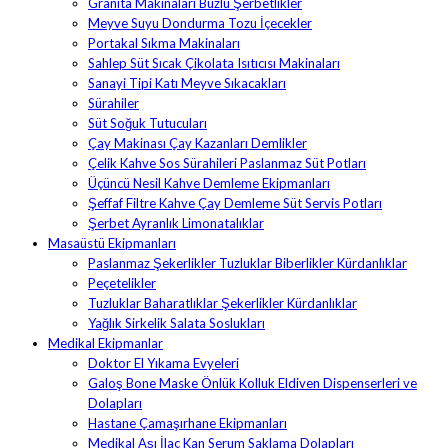
Granita Makinaları Buzlu Şerbetlikler
Meyve Suyu Dondurma Tozu İçecekler
Portakal Sıkma Makinaları
Sahlep Süt Sıcak Çikolata Isıtıcısı Makinaları
Sanayi Tipi Katı Meyve Sıkacakları
Sürahiler
Süt Soğuk Tutucuları
Çay Makinası Çay Kazanları Demlikler
Çelik Kahve Sos Sürahileri Paslanmaz Süt Potları
Üçüncü Nesil Kahve Demleme Ekipmanları
Şeffaf Filtre Kahve Çay Demleme Süt Servis Potları
Şerbet Ayranlık Limonatalıklar
Masaüstü Ekipmanları
Paslanmaz Şekerlikler Tuzluklar Biberlikler Kürdanlıklar
Peçetelikler
Tuzluklar Baharatlıklar Şekerlikler Kürdanlıklar
Yağlık Sirkelik Salata Soslukları
Medikal Ekipmanlar
Doktor El Yıkama Evyeleri
Galoş Bone Maske Önlük Kolluk Eldiven Dispenserleri ve
Dolapları
Hastane Çamaşırhane Ekipmanları
Medikal Aşı İlaç Kan Serum Saklama Dolapları