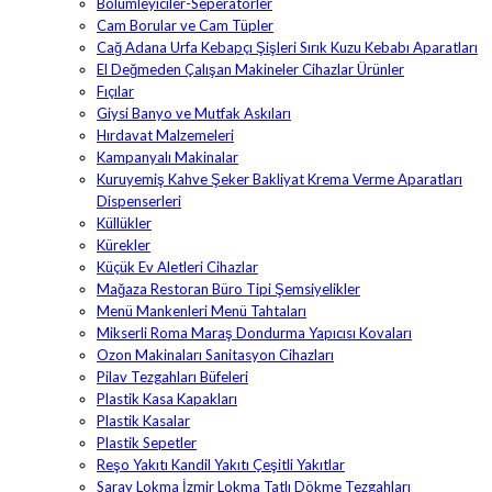
Bölümleyiciler-Seperatörler
Cam Borular ve Cam Tüpler
Cağ Adana Urfa Kebapçı Şişleri Sırık Kuzu Kebabı Aparatları
El Değmeden Çalışan Makineler Cihazlar Ürünler
Fıçılar
Giysi Banyo ve Mutfak Askıları
Hırdavat Malzemeleri
Kampanyalı Makinalar
Kuruyemiş Kahve Şeker Bakliyat Krema Verme Aparatları
Dispenserleri
Küllükler
Kürekler
Küçük Ev Aletleri Cihazlar
Mağaza Restoran Büro Tipi Şemsiyelikler
Menü Mankenleri Menü Tahtaları
Mikserli Roma Maraş Dondurma Yapıcısı Kovaları
Ozon Makinaları Sanitasyon Cihazları
Pilav Tezgahları Büfeleri
Plastik Kasa Kapakları
Plastik Kasalar
Plastik Sepetler
Reşo Yakıtı Kandil Yakıtı Çeşitli Yakıtlar
Saray Lokma İzmir Lokma Tatlı Dökme Tezgahları