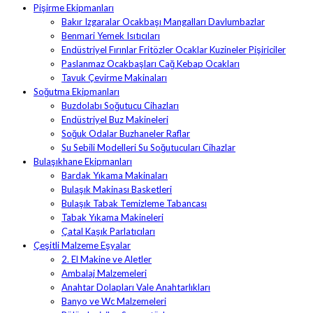
Pişirme Ekipmanları
Bakır Izgaralar Ocakbaşı Mangalları Davlumbazlar
Benmari Yemek Isıtıcıları
Endüstriyel Fırınlar Fritözler Ocaklar Kuzineler Pişiriciler
Paslanmaz Ocakbaşları Cağ Kebap Ocakları
Tavuk Çevirme Makinaları
Soğutma Ekipmanları
Buzdolabı Soğutucu Cihazları
Endüstriyel Buz Makineleri
Soğuk Odalar Buzhaneler Raflar
Su Sebili Modelleri Su Soğutucuları Cihazlar
Bulaşıkhane Ekipmanları
Bardak Yıkama Makinaları
Bulaşık Makinası Basketleri
Bulaşık Tabak Temizleme Tabancası
Tabak Yıkama Makineleri
Çatal Kaşık Parlatıcıları
Çeşitli Malzeme Eşyalar
2. El Makine ve Aletler
Ambalaj Malzemeleri
Anahtar Dolapları Vale Anahtarlıkları
Banyo ve Wc Malzemeleri