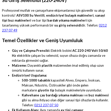
Su Giriş Selenoidi (220-240V)
Profesyonel mutfak ve çamaşırhane ekipmanlarınız için güvenilir su akışı
kontrolü!
ASV100 Su Ventili
,
endüstriyel bulaşık makineleri
,
sanayi
tipi buz makineleri
ve bar tipi
bardak yıkama makineleri
için
tasarlanmış yüksek performanslı bir
su giriş selenoidi
dir. Telefon:
0212
237 07 49
Temel Özellikler ve Geniş Uyumluluk
Güç ve Çalışma Prensibi:
Elektrik bobini
AC 220-240 Volt 50/60
Hz
elektrikle çalışan bu selenoid, suyun cihaza doğru zamanda ve
miktarda girmesini sağlar.
Malzeme:
Dayanıklı
plastik
malzemeden imal edilmiş olup uzun
ömürlü kullanım sunar.
Endüstriyel Uygulama:
500-1000 tabaklık
kapasiteli Alveo, Empero, İnoksan,
Maksan, Ndustrio, Öztiryakiler gibi önde gelen
markaların
giyotin tip
bulaşık makineleriyle uyumludur.
Kahvehane çay bardağı yıkama makinası
ve
buz makinesi
gibi su alma ihtiyacı olan diğer sanayi tipi cihazlarda kullanılır.
Telefon:
0212 237 07 50
Ek Kullanım Alanı:
Aynı zamanda
ev tipi çamaşır