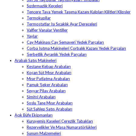
Sızdırmazlık Keçeleri
Tencere Tava Yemek Taşıma Kazanı Kulpları Kilitleri Klipsler
Termokupllar
Termostatlar Isı Sıcaklık Ayar Dereceleri
Valfler Vanalar Ventiller
Yaylar
Çay Makinası Çay Semaveri Yedek Parçaları
Çorba Isıtma Makineleri Çorbalık Kazanı Yedek Parçaları
Şerbetlik Ayranlık Yedek Parçaları
Arabalı Satış Makineleri
Kestane Kebap Arabaları
Koçan Süt Mısır Arabaları
Mısır Patlatma Arabaları
Pamuk Şeker Arabaları
Seyyar Pilav Arabaları
Simitçi Arabaları
Soslu Tane Mısır Arabaları
Süt Sahlep Satış Arabaları
Açık Büfe Ekipmanları
Kuruyemiş Kaseleri Çerezlik Tabakları
Rezervelikler Ve Masa Numaratörlükleri
Sunum Malzemeleri