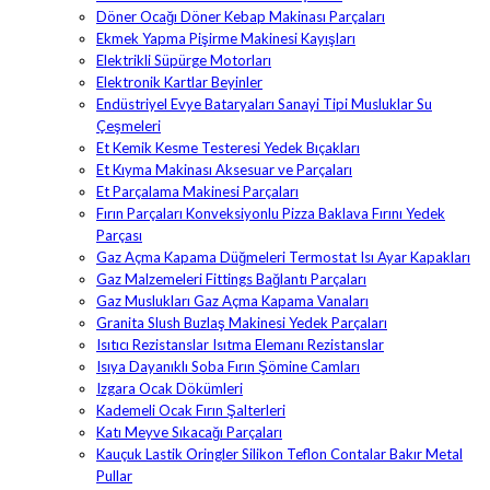
Döner Ocağı Döner Kebap Makinası Parçaları
Ekmek Yapma Pişirme Makinesi Kayışları
Elektrikli Süpürge Motorları
Elektronik Kartlar Beyinler
Endüstriyel Evye Bataryaları Sanayi Tipi Musluklar Su
Çeşmeleri
Et Kemik Kesme Testeresi Yedek Bıçakları
Et Kıyma Makinası Aksesuar ve Parçaları
Et Parçalama Makinesi Parçaları
Fırın Parçaları Konveksiyonlu Pizza Baklava Fırını Yedek
Parçası
Gaz Açma Kapama Düğmeleri Termostat Isı Ayar Kapakları
Gaz Malzemeleri Fittings Bağlantı Parçaları
Gaz Muslukları Gaz Açma Kapama Vanaları
Granita Slush Buzlaş Makinesi Yedek Parçaları
Isıtıcı Rezistanslar Isıtma Elemanı Rezistanslar
Isıya Dayanıklı Soba Fırın Şömine Camları
Izgara Ocak Dökümleri
Kademeli Ocak Fırın Şalterleri
Katı Meyve Sıkacağı Parçaları
Kauçuk Lastik Oringler Silikon Teflon Contalar Bakır Metal
Pullar