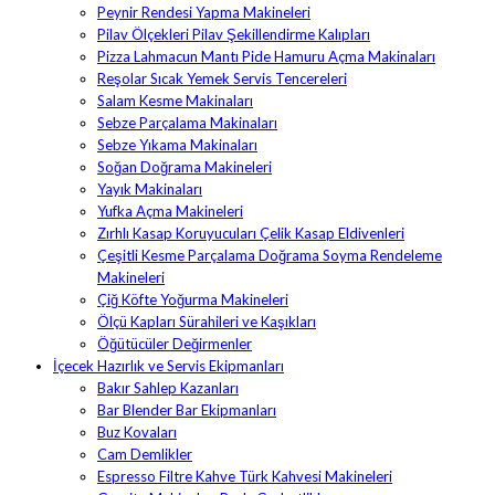
Peynir Rendesi Yapma Makineleri
Pilav Ölçekleri Pilav Şekillendirme Kalıpları
Pizza Lahmacun Mantı Pide Hamuru Açma Makinaları
Reşolar Sıcak Yemek Servis Tencereleri
Salam Kesme Makinaları
Sebze Parçalama Makinaları
Sebze Yıkama Makinaları
Soğan Doğrama Makineleri
Yayık Makinaları
Yufka Açma Makineleri
Zırhlı Kasap Koruyucuları Çelik Kasap Eldivenleri
Çeşitli Kesme Parçalama Doğrama Soyma Rendeleme
Makineleri
Çiğ Köfte Yoğurma Makineleri
Ölçü Kapları Sürahileri ve Kaşıkları
Öğütücüler Değirmenler
İçecek Hazırlık ve Servis Ekipmanları
Bakır Sahlep Kazanları
Bar Blender Bar Ekipmanları
Buz Kovaları
Cam Demlikler
Espresso Filtre Kahve Türk Kahvesi Makineleri