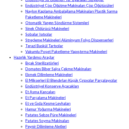
Endüstriyel Çöp Öğütme Makinaları Çöp Öğütücüleri
Naylon Kaplama Ambalajlama Makinaları Plastik Sarma
Paketleme Makineleri
Otomatik Yangın Söndürme Sistemleri
Sinek Öldürücü Makineleri
Sobalar Isıtıcılar
Streçleme Makineleri Alüminyum Folyo Dispenserleri
Terazi Baskül Tartıcılar
Vakumlu Poşet Paketleme-Yapıştırma Makineleri
Hazırlık Yardımcı Araçlar
Bıçak Sterilizatörleri
Domates Biber Salça Çekme Makinaları
Ekmek Dilimleme Makineleri
El Mikserleri El Blendırları Küçük Çırpıcılar Parçalayıcılar
Endüstriyel Konserve Açacakları
Et Asma Kancaları
Et Parçalama Makineleri
Et ve Gıda Kesme Levhaları
Hamur Yoğurma Makineleri
Patates Sebze Püre Makineleri
Patates Soyma Makinaları
Peynir Dilimleme Aletleri