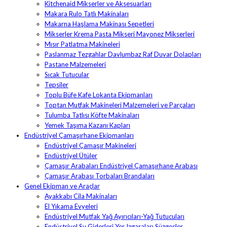
Kitchenaid Mikserler ve Aksesuarları
Makara Rulo Tatlı Makinaları
Makarna Haşlama Makinası Sepetleri
Mikserler Krema Pasta Mikseri Mayonez Mikserleri
Mısır Patlatma Makineleri
Paslanmaz Tezgahlar Davlumbaz Raf Duvar Dolapları
Pastane Malzemeleri
Sıcak Tutucular
Tepsiler
Toplu Büfe Kafe Lokanta Ekipmanları
Toptan Mutfak Makineleri Malzemeleri ve Parçaları
Tulumba Tatlısı Köfte Makinaları
Yemek Taşıma Kazanı Kapları
Endüstriyel Çamaşırhane Ekipmanları
Endüstriyel Çamaşır Makineleri
Endüstriyel Ütüler
Çamaşır Arabaları Endüstriyel Çamaşırhane Arabası
Çamaşır Arabası Torbaları Brandaları
Genel Ekipman ve Araçlar
Ayakkabı Cila Makinaları
El Yıkama Evyeleri
Endüstriyel Mutfak Yağ Ayırıcıları-Yağ Tutucuları
Endüstriyel Su Giderleri Yer Izgaraları Süzgeçler