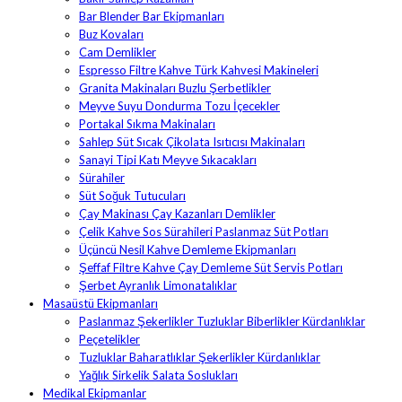
Bar Blender Bar Ekipmanları
Buz Kovaları
Cam Demlikler
Espresso Filtre Kahve Türk Kahvesi Makineleri
Granita Makinaları Buzlu Şerbetlikler
Meyve Suyu Dondurma Tozu İçecekler
Portakal Sıkma Makinaları
Sahlep Süt Sıcak Çikolata Isıtıcısı Makinaları
Sanayi Tipi Katı Meyve Sıkacakları
Sürahiler
Süt Soğuk Tutucuları
Çay Makinası Çay Kazanları Demlikler
Çelik Kahve Sos Sürahileri Paslanmaz Süt Potları
Üçüncü Nesil Kahve Demleme Ekipmanları
Şeffaf Filtre Kahve Çay Demleme Süt Servis Potları
Şerbet Ayranlık Limonatalıklar
Masaüstü Ekipmanları
Paslanmaz Şekerlikler Tuzluklar Biberlikler Kürdanlıklar
Peçetelikler
Tuzluklar Baharatlıklar Şekerlikler Kürdanlıklar
Yağlık Sirkelik Salata Soslukları
Medikal Ekipmanlar