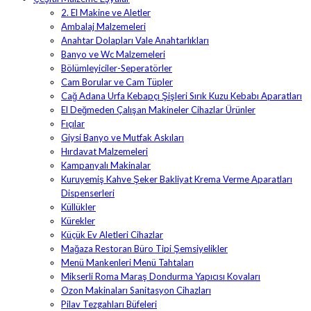
2. El Makine ve Aletler
Ambalaj Malzemeleri
Anahtar Dolapları Vale Anahtarlıkları
Banyo ve Wc Malzemeleri
Bölümleyiciler-Seperatörler
Cam Borular ve Cam Tüpler
Cağ Adana Urfa Kebapçı Şişleri Sırık Kuzu Kebabı Aparatları
El Değmeden Çalışan Makineler Cihazlar Ürünler
Fıçılar
Giysi Banyo ve Mutfak Askıları
Hırdavat Malzemeleri
Kampanyalı Makinalar
Kuruyemiş Kahve Şeker Bakliyat Krema Verme Aparatları
Dispenserleri
Küllükler
Kürekler
Küçük Ev Aletleri Cihazlar
Mağaza Restoran Büro Tipi Şemsiyelikler
Menü Mankenleri Menü Tahtaları
Mikserli Roma Maraş Dondurma Yapıcısı Kovaları
Ozon Makinaları Sanitasyon Cihazları
Pilav Tezgahları Büfeleri