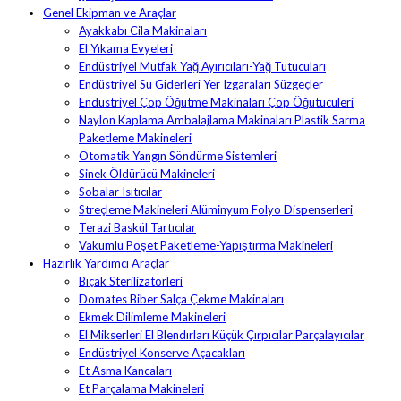
Genel Ekipman ve Araçlar
Ayakkabı Cila Makinaları
El Yıkama Evyeleri
Endüstriyel Mutfak Yağ Ayırıcıları-Yağ Tutucuları
Endüstriyel Su Giderleri Yer Izgaraları Süzgeçler
Endüstriyel Çöp Öğütme Makinaları Çöp Öğütücüleri
Naylon Kaplama Ambalajlama Makinaları Plastik Sarma
Paketleme Makineleri
Otomatik Yangın Söndürme Sistemleri
Sinek Öldürücü Makineleri
Sobalar Isıtıcılar
Streçleme Makineleri Alüminyum Folyo Dispenserleri
Terazi Baskül Tartıcılar
Vakumlu Poşet Paketleme-Yapıştırma Makineleri
Hazırlık Yardımcı Araçlar
Bıçak Sterilizatörleri
Domates Biber Salça Çekme Makinaları
Ekmek Dilimleme Makineleri
El Mikserleri El Blendırları Küçük Çırpıcılar Parçalayıcılar
Endüstriyel Konserve Açacakları
Et Asma Kancaları
Et Parçalama Makineleri