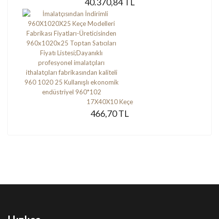
40.370,84 TL
17X40X10 Keçe
466,70 TL