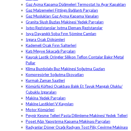
Gaz Açma Kapama Düğmeleri Termostat Isı Ayar Kapakları
Gaz Malzemeleri Fittings Bağlantı Parçaları
Gaz Muslukları Gaz Açma Kapama Vanaları
Granita Slush Buzlaş Makinesi Yedek Parçaları
Isıtıcı Rezistanslar Isıtma Elemanı Rezistanslar
Isıya Dayanıklı Soba Fırın Şömine Camları
Izgara Ocak Dökümleri
Kademeli Ocak Fırın Şalterleri
Katı Meyve Sıkacağı Parçaları
Kauçuk Lastik Oringler Silikon Teflon Contalar Bakır Metal
Pullar
Klima Buzdolabı Buz Makinesi Soğutma Gazları
Kompresörler Soğutma Ekovatları
Kurmalı Zaman Saatleri
Kömürlü Köfteci Ocakbaşı Balık Et Tavuk Mangalı Oluklu/
Çubuklu Izgaraları
Makina Yedek Parçaları
Makine Lastikleri V Kayışları
Motor Kömürleri
Peynir Kesme Telleri Pasta Dilimleme Makinesi Yedek Telleri
Poşet Ağzı Yapıştırma Kapama Makinası Parçaları
Radyanlar Döner Ocağı Radyanı Tost Piliç Çevirme Makinası