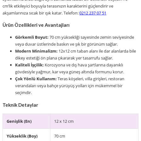
cm’lik etkileyici boyuyla terasınızın karakterini güçlendirir ve
akşamlarınıza sıcak bir ışık katar. Telefon:
0212 237 07 51
Ürün Özellikleri ve Avantajları
Görkemli Boyut:
70 cm yüksekliği sayesinde zemin seviyesinde
veya duvar üstlerinde baskın ve şık bir görünüm sağlar.
Modern Minimalizm:
12x12 cm taban alanı ile dar alanlarda bile
dikey estetiği ön plana çıkararak yer tasarrufu sağlar.
Kaliteli İşçilik:
Korozyona ve dış hava şartlarına dayanıklı
gövdesiyle yağmur, kar veya güneş altında formunu korur.
Çok Yönlü Kullanım:
Teras köşeleri, villa girişleri, restoran
verandaları veya bahçe yürüyüş yolları için mükemmel bir
seçimdir.
Teknik Detaylar
Genişlik (En)
12 x 12 cm
Yükseklik (Boy)
70 cm