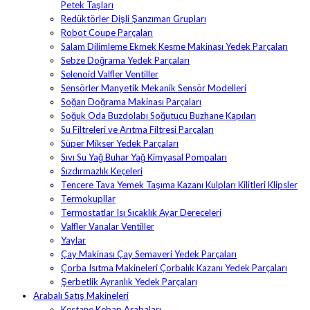
Petek Taşları
Redüktörler Dişli Şanzıman Grupları
Robot Coupe Parçaları
Salam Dilimleme Ekmek Kesme Makinası Yedek Parçaları
Sebze Doğrama Yedek Parçaları
Selenoid Valfler Ventiller
Sensörler Manyetik Mekanik Sensör Modelleri
Soğan Doğrama Makinası Parçaları
Soğuk Oda Buzdolabı Soğutucu Buzhane Kapıları
Su Filtreleri ve Arıtma Filtresi Parçaları
Süper Mikser Yedek Parçaları
Sıvı Su Yağ Buhar Yağ Kimyasal Pompaları
Sızdırmazlık Keçeleri
Tencere Tava Yemek Taşıma Kazanı Kulpları Kilitleri Klipsler
Termokupllar
Termostatlar Isı Sıcaklık Ayar Dereceleri
Valfler Vanalar Ventiller
Yaylar
Çay Makinası Çay Semaveri Yedek Parçaları
Çorba Isıtma Makineleri Çorbalık Kazanı Yedek Parçaları
Şerbetlik Ayranlık Yedek Parçaları
Arabalı Satış Makineleri
Kestane Kebap Arabaları