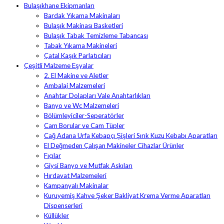
Bulaşıkhane Ekipmanları
Bardak Yıkama Makinaları
Bulaşık Makinası Basketleri
Bulaşık Tabak Temizleme Tabancası
Tabak Yıkama Makineleri
Çatal Kaşık Parlatıcıları
Çeşitli Malzeme Eşyalar
2. El Makine ve Aletler
Ambalaj Malzemeleri
Anahtar Dolapları Vale Anahtarlıkları
Banyo ve Wc Malzemeleri
Bölümleyiciler-Seperatörler
Cam Borular ve Cam Tüpler
Cağ Adana Urfa Kebapçı Şişleri Sırık Kuzu Kebabı Aparatları
El Değmeden Çalışan Makineler Cihazlar Ürünler
Fıçılar
Giysi Banyo ve Mutfak Askıları
Hırdavat Malzemeleri
Kampanyalı Makinalar
Kuruyemiş Kahve Şeker Bakliyat Krema Verme Aparatları
Dispenserleri
Küllükler