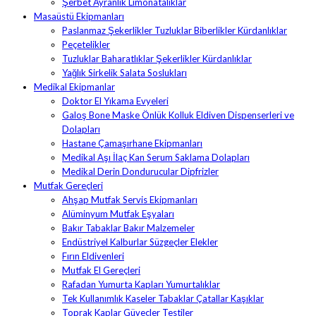
Şerbet Ayranlık Limonatalıklar
Masaüstü Ekipmanları
Paslanmaz Şekerlikler Tuzluklar Biberlikler Kürdanlıklar
Peçetelikler
Tuzluklar Baharatlıklar Şekerlikler Kürdanlıklar
Yağlık Sirkelik Salata Soslukları
Medikal Ekipmanlar
Doktor El Yıkama Evyeleri
Galoş Bone Maske Önlük Kolluk Eldiven Dispenserleri ve
Dolapları
Hastane Çamaşırhane Ekipmanları
Medikal Aşı İlaç Kan Serum Saklama Dolapları
Medikal Derin Dondurucular Dipfrizler
Mutfak Gereçleri
Ahşap Mutfak Servis Ekipmanları
Alüminyum Mutfak Eşyaları
Bakır Tabaklar Bakır Malzemeler
Endüstriyel Kalburlar Süzgeçler Elekler
Fırın Eldivenleri
Mutfak El Gereçleri
Rafadan Yumurta Kapları Yumurtalıklar
Tek Kullanımlık Kaseler Tabaklar Çatallar Kaşıklar
Toprak Kaplar Güveçler Testiler