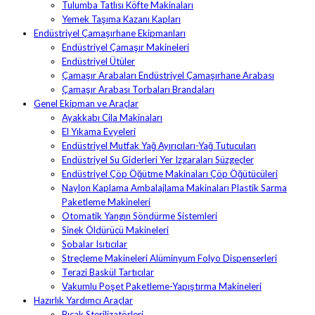
Tulumba Tatlısı Köfte Makinaları
Yemek Taşıma Kazanı Kapları
Endüstriyel Çamaşırhane Ekipmanları
Endüstriyel Çamaşır Makineleri
Endüstriyel Ütüler
Çamaşır Arabaları Endüstriyel Çamaşırhane Arabası
Çamaşır Arabası Torbaları Brandaları
Genel Ekipman ve Araçlar
Ayakkabı Cila Makinaları
El Yıkama Evyeleri
Endüstriyel Mutfak Yağ Ayırıcıları-Yağ Tutucuları
Endüstriyel Su Giderleri Yer Izgaraları Süzgeçler
Endüstriyel Çöp Öğütme Makinaları Çöp Öğütücüleri
Naylon Kaplama Ambalajlama Makinaları Plastik Sarma
Paketleme Makineleri
Otomatik Yangın Söndürme Sistemleri
Sinek Öldürücü Makineleri
Sobalar Isıtıcılar
Streçleme Makineleri Alüminyum Folyo Dispenserleri
Terazi Baskül Tartıcılar
Vakumlu Poşet Paketleme-Yapıştırma Makineleri
Hazırlık Yardımcı Araçlar
Bıçak Sterilizatörleri