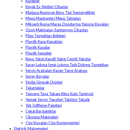
Kürekler
Küçük Ev Aletleri Cihazlar
Mağaza Restoran Büro Tipi Şemsiyelikler
Menü Mankenleri Menü Tahtaları
Mikserli Roma Maraş Dondurma Yapıcısı Kovaları
Ozon Makinaları Sanitasyon Cihazları
Pilav Tezgahları Büfeleri
Plastik Kasa Kapakları
Plastik Kasalar
Plastik Sepetler
Reşo Yakıtı Kandil Yakıtı Çeşitli Yakıtlar
Saray Lokma İzmir Lokma Tatlı Dökme Tezgahları
Servis Arabaları Kazan Tepsi Arabası
Sprey Boyalar
Stoğa Girecek Ürünler
Tekerlekler
Tencere Tava Tabanı Klips Kulp Tamircisi
Yemek Servis Tepsileri Tabldot Tabağı
Yük İstifleme Paletleri
Çekal Bardaklıklar
Çikolata Makineleri
Çöp Kovaları Çöp Konteynerleri
Elektrik Malzemeleri