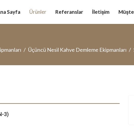
na Sayfa
Ürünler
Referanslar
İletişim
Müşter
kipmanları
Üçüncü Nesil Kahve Demleme Ekipmanları
N-3)