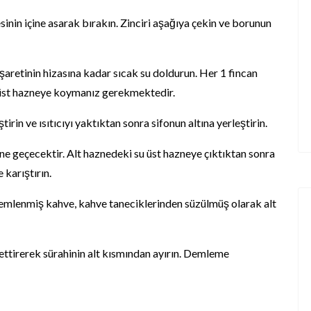
sinin içine asarak bırakın. Zinciri aşağıya çekin ve borunun
şaretinin hizasına kadar sıcak su doldurun. Her 1 fincan
eyi üst hazneye koymanız gerekmektedir.
in ve ısıtıcıyı yaktıktan sonra sifonun altına yerleştirin.
e geçecektir. Alt haznedeki su üst hazneye çıktıktan sonra
e karıştırın.
 Demlenmiş kahve, kahve taneciklerinden süzülmüş olarak alt
ttirerek sürahinin alt kısmından ayırın. Demleme