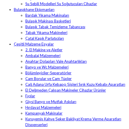
Su Sebili Modelleri Su Soğutucuları Cihazlar
Bulaşıkhane Ekipmanları
Bardak Yıkama Makinaları
Bulaşık Makinası Basketleri
Bulaşık Tabak Temizleme Tabancası
Tabak Yıkama Makineleri
Çatal Kaşık Parlatıcıları
Çeşitli Malzeme Eşyalar
2. El Makine ve Aletler
Ambalaj Malzemeleri
Anahtar Dolapları Vale Anahtarlıkları
Banyo ve Wc Malzemeleri
Bölümleyiciler-Seperatörler
Cam Borular ve Cam Tüpler
Cağ Adana Urfa Kebapçı Şişleri Sırık Kuzu Kebabı Aparatları
El Değmeden Çalışan Makineler Cihazlar Ürünler
Fıçılar
Giysi Banyo ve Mutfak Askıları
Hırdavat Malzemeleri
Kampanyalı Makinalar
Kuruyemiş Kahve Şeker Bakliyat Krema Verme Aparatları
Dispenserleri