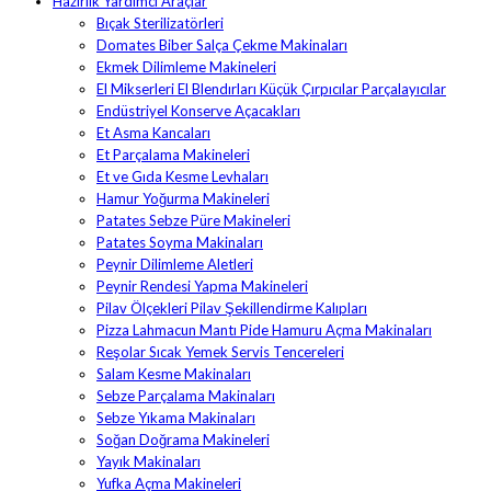
Hazırlık Yardımcı Araçlar
Bıçak Sterilizatörleri
Domates Biber Salça Çekme Makinaları
Ekmek Dilimleme Makineleri
El Mikserleri El Blendırları Küçük Çırpıcılar Parçalayıcılar
Endüstriyel Konserve Açacakları
Et Asma Kancaları
Et Parçalama Makineleri
Et ve Gıda Kesme Levhaları
Hamur Yoğurma Makineleri
Patates Sebze Püre Makineleri
Patates Soyma Makinaları
Peynir Dilimleme Aletleri
Peynir Rendesi Yapma Makineleri
Pilav Ölçekleri Pilav Şekillendirme Kalıpları
Pizza Lahmacun Mantı Pide Hamuru Açma Makinaları
Reşolar Sıcak Yemek Servis Tencereleri
Salam Kesme Makinaları
Sebze Parçalama Makinaları
Sebze Yıkama Makinaları
Soğan Doğrama Makineleri
Yayık Makinaları
Yufka Açma Makineleri