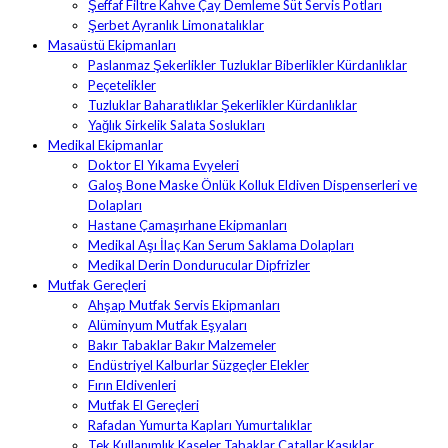
Şeffaf Filtre Kahve Çay Demleme Süt Servis Potları
Şerbet Ayranlık Limonatalıklar
Masaüstü Ekipmanları
Paslanmaz Şekerlikler Tuzluklar Biberlikler Kürdanlıklar
Peçetelikler
Tuzluklar Baharatlıklar Şekerlikler Kürdanlıklar
Yağlık Sirkelik Salata Soslukları
Medikal Ekipmanlar
Doktor El Yıkama Evyeleri
Galoş Bone Maske Önlük Kolluk Eldiven Dispenserleri ve
Dolapları
Hastane Çamaşırhane Ekipmanları
Medikal Aşı İlaç Kan Serum Saklama Dolapları
Medikal Derin Dondurucular Dipfrizler
Mutfak Gereçleri
Ahşap Mutfak Servis Ekipmanları
Alüminyum Mutfak Eşyaları
Bakır Tabaklar Bakır Malzemeler
Endüstriyel Kalburlar Süzgeçler Elekler
Fırın Eldivenleri
Mutfak El Gereçleri
Rafadan Yumurta Kapları Yumurtalıklar
Tek Kullanımlık Kaseler Tabaklar Çatallar Kaşıklar