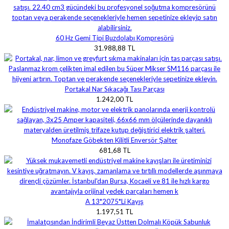
60 Hz Gemi Tipi Buzdolabı Kompresörü
31.988,88 TL
Portakal Nar Sıkacağı Tası Parçası
1.242,00 TL
Monofaze Göbekten Kilitli Enversör Şalter
681,68 TL
A 13*2075*Li Kayış
1.197,51 TL