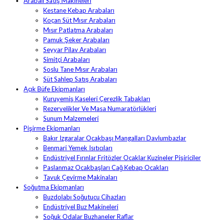
Arabalı Satış Makineleri
Kestane Kebap Arabaları
Koçan Süt Mısır Arabaları
Mısır Patlatma Arabaları
Pamuk Şeker Arabaları
Seyyar Pilav Arabaları
Simitçi Arabaları
Soslu Tane Mısır Arabaları
Süt Sahlep Satış Arabaları
Açık Büfe Ekipmanları
Kuruyemiş Kaseleri Çerezlik Tabakları
Rezervelikler Ve Masa Numaratörlükleri
Sunum Malzemeleri
Pişirme Ekipmanları
Bakır Izgaralar Ocakbaşı Mangalları Davlumbazlar
Benmari Yemek Isıtıcıları
Endüstriyel Fırınlar Fritözler Ocaklar Kuzineler Pişiriciler
Paslanmaz Ocakbaşları Cağ Kebap Ocakları
Tavuk Çevirme Makinaları
Soğutma Ekipmanları
Buzdolabı Soğutucu Cihazları
Endüstriyel Buz Makineleri
Soğuk Odalar Buzhaneler Raflar