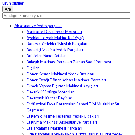
Ürün bilgileri
Aksesuar ve Yedekparçalar
Aspiratör Davlumbaz Motorları
Ayaklar Tezgah Makine Raf Ayağı
Batarya Yedekleri Musluk Parçaları
Boğaziçi Makina Yedek Parçaları
Brülörler Yanıcı Kafalar
Bulaşık Makinası Parçaları Zaman Saati Pompası
Dişliler
Döner Kesme Makinesi Yedek Bıçakları
Döner Ocağı Döner Kebap Makinası Parçaları
Ekmek Yapma Pişirme Makinesi Kayışları
Elektrikli Süpürge Motorları
Elektronik Kartlar Beyinler
Endüstriyel Evye Bataryaları Sanayi Tipi Musluklar Su
Çeşmeleri
Et Kemik Kesme Testeresi Yedek Bıçakları
Et Kıyma Makinası Aksesuar ve Parçaları
Et Parçalama Makinesi Parçaları
Fırın Parçaları Konveksiyonlu Pizza Baklava Fırını Yedek