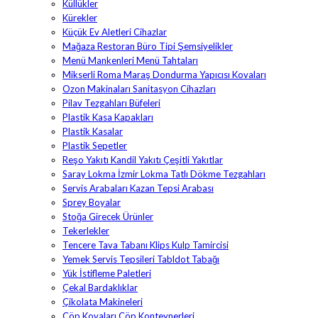
Küllükler
Kürekler
Küçük Ev Aletleri Cihazlar
Mağaza Restoran Büro Tipi Şemsiyelikler
Menü Mankenleri Menü Tahtaları
Mikserli Roma Maraş Dondurma Yapıcısı Kovaları
Ozon Makinaları Sanitasyon Cihazları
Pilav Tezgahları Büfeleri
Plastik Kasa Kapakları
Plastik Kasalar
Plastik Sepetler
Reşo Yakıtı Kandil Yakıtı Çeşitli Yakıtlar
Saray Lokma İzmir Lokma Tatlı Dökme Tezgahları
Servis Arabaları Kazan Tepsi Arabası
Sprey Boyalar
Stoğa Girecek Ürünler
Tekerlekler
Tencere Tava Tabanı Klips Kulp Tamircisi
Yemek Servis Tepsileri Tabldot Tabağı
Yük İstifleme Paletleri
Çekal Bardaklıklar
Çikolata Makineleri
Çöp Kovaları Çöp Konteynerleri