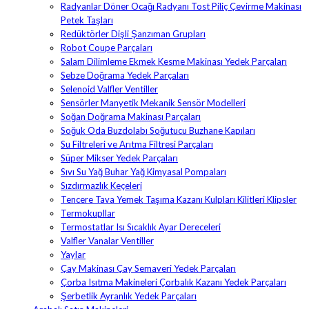
Radyanlar Döner Ocağı Radyanı Tost Piliç Çevirme Makinası
Petek Taşları
Redüktörler Dişli Şanzıman Grupları
Robot Coupe Parçaları
Salam Dilimleme Ekmek Kesme Makinası Yedek Parçaları
Sebze Doğrama Yedek Parçaları
Selenoid Valfler Ventiller
Sensörler Manyetik Mekanik Sensör Modelleri
Soğan Doğrama Makinası Parçaları
Soğuk Oda Buzdolabı Soğutucu Buzhane Kapıları
Su Filtreleri ve Arıtma Filtresi Parçaları
Süper Mikser Yedek Parçaları
Sıvı Su Yağ Buhar Yağ Kimyasal Pompaları
Sızdırmazlık Keçeleri
Tencere Tava Yemek Taşıma Kazanı Kulpları Kilitleri Klipsler
Termokupllar
Termostatlar Isı Sıcaklık Ayar Dereceleri
Valfler Vanalar Ventiller
Yaylar
Çay Makinası Çay Semaveri Yedek Parçaları
Çorba Isıtma Makineleri Çorbalık Kazanı Yedek Parçaları
Şerbetlik Ayranlık Yedek Parçaları