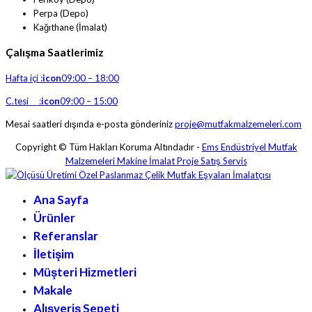
Perpa (Depo)
Kağıthane (İmalat)
Çalışma Saatlerimiz
Hafta içi :
icon
09:00 – 18:00
C.tesi :
icon
09:00 – 15:00
Mesai saatleri dışında e-posta gönderiniz
proje@mutfakmalzemeleri.com
Copyright © Tüm Hakları Koruma Altındadır -
Ems Endüstriyel Mutfak
Malzemeleri Makine İmalat Proje Satış Servis
Ana Sayfa
Ürünler
Referanslar
İletişim
Müşteri Hizmetleri
Makale
Alışveriş Sepeti