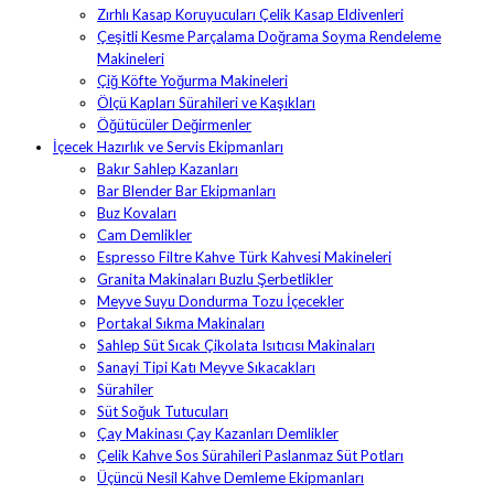
Zırhlı Kasap Koruyucuları Çelik Kasap Eldivenleri
Çeşitli Kesme Parçalama Doğrama Soyma Rendeleme
Makineleri
Çiğ Köfte Yoğurma Makineleri
Ölçü Kapları Sürahileri ve Kaşıkları
Öğütücüler Değirmenler
İçecek Hazırlık ve Servis Ekipmanları
Bakır Sahlep Kazanları
Bar Blender Bar Ekipmanları
Buz Kovaları
Cam Demlikler
Espresso Filtre Kahve Türk Kahvesi Makineleri
Granita Makinaları Buzlu Şerbetlikler
Meyve Suyu Dondurma Tozu İçecekler
Portakal Sıkma Makinaları
Sahlep Süt Sıcak Çikolata Isıtıcısı Makinaları
Sanayi Tipi Katı Meyve Sıkacakları
Sürahiler
Süt Soğuk Tutucuları
Çay Makinası Çay Kazanları Demlikler
Çelik Kahve Sos Sürahileri Paslanmaz Süt Potları
Üçüncü Nesil Kahve Demleme Ekipmanları