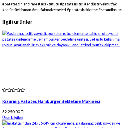
#patatesdinlendirme #sıcaktutucu #patatesısıtıcı #endüstriyelmutfak
#setüstüekipman #mutfakmalzemeleri #patatesbekletme #seramikısıtıcı
İlgili ürünler
Kızarmış Patates Hamburger Bekletme Makinesi
32.250,00 TL
Ürün bilgileri