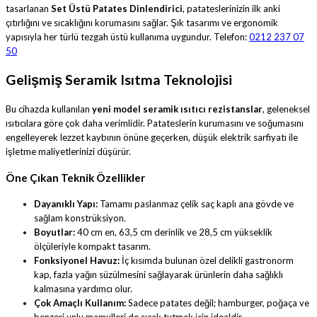
tasarlanan
Set Üstü Patates Dinlendirici
, patateslerinizin ilk anki
çıtırlığını ve sıcaklığını korumasını sağlar. Şık tasarımı ve ergonomik
yapısıyla her türlü tezgah üstü kullanıma uygundur. Telefon:
0212 237 07
50
Gelişmiş Seramik Isıtma Teknolojisi
Bu cihazda kullanılan
yeni model seramik ısıtıcı rezistanslar
, geleneksel
ısıtıcılara göre çok daha verimlidir. Patateslerin kurumasını ve soğumasını
engelleyerek lezzet kaybının önüne geçerken, düşük elektrik sarfiyatı ile
işletme maliyetlerinizi düşürür.
Öne Çıkan Teknik Özellikler
Dayanıklı Yapı:
Tamamı paslanmaz çelik saç kaplı ana gövde ve
sağlam konstrüksiyon.
Boyutlar:
40 cm en, 63,5 cm derinlik ve 28,5 cm yükseklik
ölçüleriyle kompakt tasarım.
Fonksiyonel Havuz:
İç kısımda bulunan özel delikli gastronorm
kap, fazla yağın süzülmesini sağlayarak ürünlerin daha sağlıklı
kalmasına yardımcı olur.
Çok Amaçlı Kullanım:
Sadece patates değil; hamburger, poğaça ve
benzeri unlu mamulleri de sıcak tutmak için idealdir.