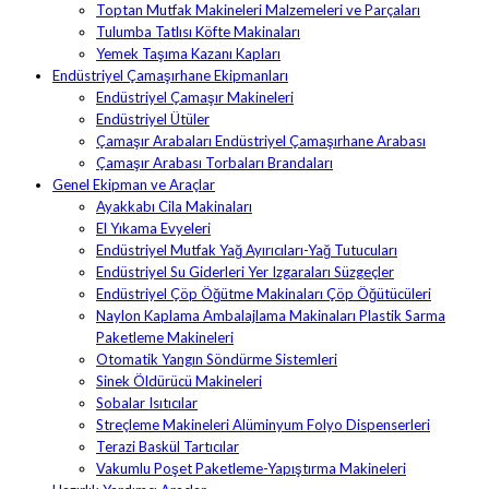
Toptan Mutfak Makineleri Malzemeleri ve Parçaları
Tulumba Tatlısı Köfte Makinaları
Yemek Taşıma Kazanı Kapları
Endüstriyel Çamaşırhane Ekipmanları
Endüstriyel Çamaşır Makineleri
Endüstriyel Ütüler
Çamaşır Arabaları Endüstriyel Çamaşırhane Arabası
Çamaşır Arabası Torbaları Brandaları
Genel Ekipman ve Araçlar
Ayakkabı Cila Makinaları
El Yıkama Evyeleri
Endüstriyel Mutfak Yağ Ayırıcıları-Yağ Tutucuları
Endüstriyel Su Giderleri Yer Izgaraları Süzgeçler
Endüstriyel Çöp Öğütme Makinaları Çöp Öğütücüleri
Naylon Kaplama Ambalajlama Makinaları Plastik Sarma
Paketleme Makineleri
Otomatik Yangın Söndürme Sistemleri
Sinek Öldürücü Makineleri
Sobalar Isıtıcılar
Streçleme Makineleri Alüminyum Folyo Dispenserleri
Terazi Baskül Tartıcılar
Vakumlu Poşet Paketleme-Yapıştırma Makineleri