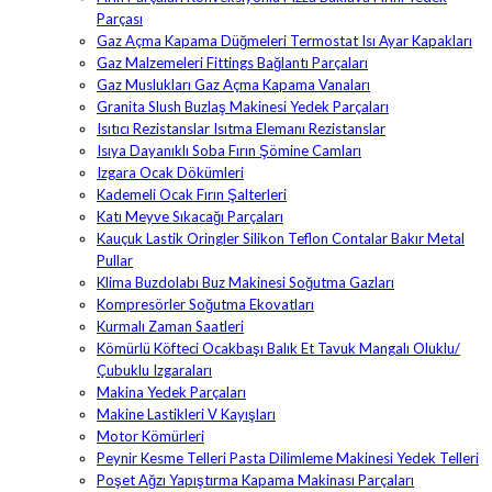
Parçası
Gaz Açma Kapama Düğmeleri Termostat Isı Ayar Kapakları
Gaz Malzemeleri Fittings Bağlantı Parçaları
Gaz Muslukları Gaz Açma Kapama Vanaları
Granita Slush Buzlaş Makinesi Yedek Parçaları
Isıtıcı Rezistanslar Isıtma Elemanı Rezistanslar
Isıya Dayanıklı Soba Fırın Şömine Camları
Izgara Ocak Dökümleri
Kademeli Ocak Fırın Şalterleri
Katı Meyve Sıkacağı Parçaları
Kauçuk Lastik Oringler Silikon Teflon Contalar Bakır Metal
Pullar
Klima Buzdolabı Buz Makinesi Soğutma Gazları
Kompresörler Soğutma Ekovatları
Kurmalı Zaman Saatleri
Kömürlü Köfteci Ocakbaşı Balık Et Tavuk Mangalı Oluklu/
Çubuklu Izgaraları
Makina Yedek Parçaları
Makine Lastikleri V Kayışları
Motor Kömürleri
Peynir Kesme Telleri Pasta Dilimleme Makinesi Yedek Telleri
Poşet Ağzı Yapıştırma Kapama Makinası Parçaları