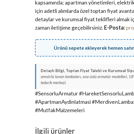
kapsamında; apartman yönetimleri, elektrik t
için adetli alımlarda özel toptan fiyat avant
detaylar ve kurumsal fiyat teklifleri almak 
zaman iletişime geçebilirsiniz.
E-Posta:
pro
Ürünü sepete ekleyerek hemen satın a
Detaylı Bilgi, Toptan Fiyat Talebi ve Kurumsal Sipa
sensörlü tavan lambaları, sıva üstü armatür modelleri, 18
tedarik merkezi.
#SensorluArmatur #HareketSensorluLam
#ApartmanAydinlatmasi #MerdivenLambas
#MutfakMalzemeleri
İlgili ürünler