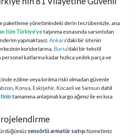
rkiye'nin 81 Vilayetine Güvenli
 ve paketleme yönetimindeki derin tecrübemizle, ana
an tüm Türkiye'ye
taşınma esnasında sarsıntıdan
önderim yapmaktayız.
Ankara
'daki bir sitenin
merkezinin koridorlarına,
Bursa
'daki bir tekstil
lin personel katlarına kadar hızlıca yedek parça ve
cinde ezilme veya kırılma riski olmadan güvenle
abzon
,
Konya
,
Eskişehir
,
Kocaeli
ve
Samsun
dahil
tinin
tamamına anlaşmalı kargo ağımız ile en kısa
Projelendirme
rdürdüğümüz
sensörlü armatür satışı
hizmetimiz