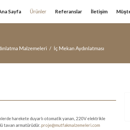
Ana Sayfa
Ürünler
Referanslar
İletişim
Müşte
ınlatma Malzemeleri
İç Mekan Aydınlatması
erde harekete duyarlı otomatik yanan, 220V elektrikle
rlü tavan armatürüdür.
proje@mutfakmalzemeleri.com