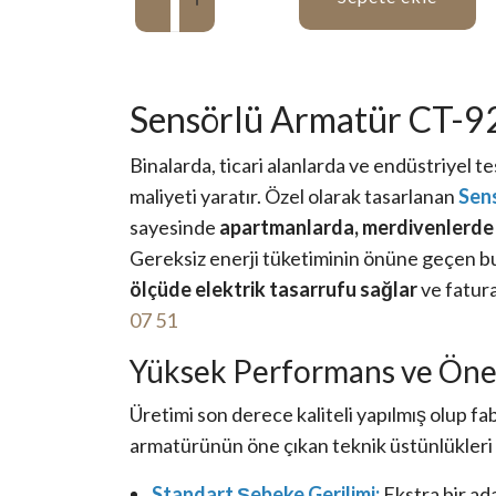
Sensörlü Armatür CT-9
Binalarda, ticari alanlarda ve endüstriyel tes
maliyeti yaratır. Özel olarak tasarlanan
Sen
sayesinde
apartmanlarda, merdivenlerde 
Gereksiz enerji tüketiminin önüne geçen bu
ölçüde elektrik tasarrufu sağlar
ve fatura
07 51
Yüksek Performans ve Öne 
Üretimi son derece kaliteli yapılmış olup fa
armatürünün öne çıkan teknik üstünlükleri 
Standart Şebeke Gerilimi:
Ekstra bir a