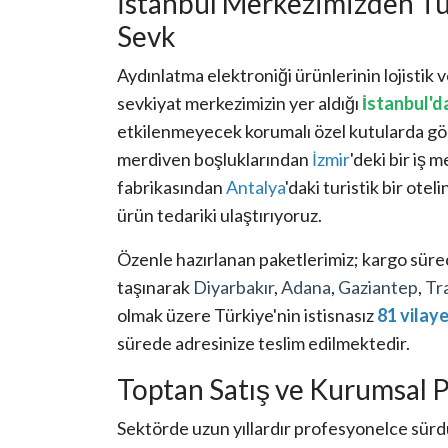
İstanbul Merkezimizden Tü
Sevk
Aydınlatma elektroniği ürünlerinin lojistik
sevkiyat merkezimizin yer aldığı
İstanbul'd
etkilenmeyecek korumalı özel kutularda g
merdiven boşluklarından
İzmir
'deki bir iş 
fabrikasından
Antalya
'daki turistik bir ote
ürün tedariki ulaştırıyoruz.
Özenle hazırlanan paketlerimiz; kargo süre
taşınarak
Diyarbakır
,
Adana
,
Gaziantep
,
Tr
olmak üzere Türkiye'nin istisnasız
81 vilaye
sürede adresinize teslim edilmektedir.
Toptan Satış ve Kurumsal 
Sektörde uzun yıllardır profesyonelce sü