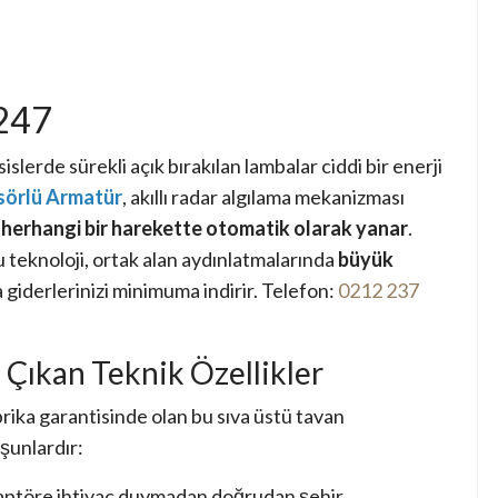
247
islerde sürekli açık bırakılan lambalar ciddi bir enerji
sörlü Armatür
, akıllı radar algılama mekanizması
herhangi bir harekette otomatik olarak yanar
.
 teknoloji, ortak alan aydınlatmalarında
büyük
 giderlerinizi minimuma indirir. Telefon:
0212 237
Çıkan Teknik Özellikler
brika garantisinde olan bu sıva üstü tavan
şunlardır:
daptöre ihtiyaç duymadan doğrudan şehir