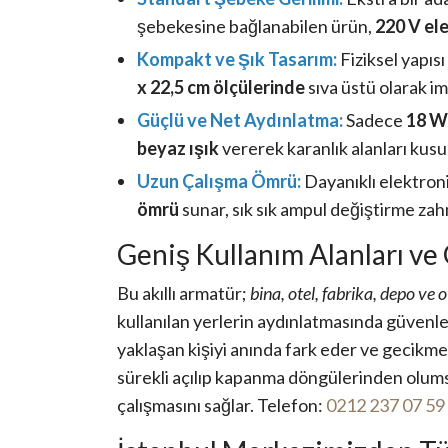
şebekesine bağlanabilen ürün,
220 V ele
Kompakt ve Şık Tasarım:
Fiziksel yapı
x 22,5 cm ölçülerinde
sıva üstü olarak ima
Güçlü ve Net Aydınlatma:
Sadece
18 W
beyaz ışık
vererek karanlık alanları kusu
Uzun Çalışma Ömrü:
Dayanıklı elektron
ömrü
sunar, sık sık ampul değiştirme zahm
Geniş Kullanım Alanları ve
Bu akıllı armatür;
bina, otel, fabrika, depo ve 
kullanılan yerlerin aydınlatmasında güvenl
yaklaşan kişiyi anında fark eder ve gecikme
sürekli açılıp kapanma döngülerinden olumsu
çalışmasını sağlar. Telefon:
0212 237 07 59