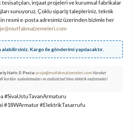
esisatçıları, inşaat projeleri ve kurumsal fabrikalar
ajları sunuyoruz. Çoklu sipariş talepleriniz, teknik
için resmi e-posta adresimiz üzerinden bizimle her
je@mutfakmalzemeleri.com
labilirsiniz. Kargo ile gönderimi yapılacaktır.
riş Hattı:
E-Posta:
proje@mutfakmalzemeleri.com
Hareket
W koridor aydınlatmaları ve endüstriyel bina elektrik malzemeleri
ba #SivaUstuTavanArmaturu
i #18WArmatur #ElektrikTasarrufu