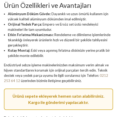
Ürün Özellikleri ve Avantajları
Alüminyum Döküm Gövde:
Dayanıklı ve uzun ömürlü kullanım için
yüksek kaliteli alüminyum dökümden imal edilmiştir.
Orijinal Yedek Parça:
Empero ve Ersöz set üstü rendeleyici
makineleri ile tam uyumludur.
Etkin Fırlatma Mekanizması:
Rendeleme ve dilimleme işlemlerinde
tıkanıklığı önleyerek ürünlerin hızlı ve düzenli bir şekilde tahliyesini
gerçekleştirir.
Kolay Montaj:
Eski veya aşınmış fırlatma diskinizin yerine pratik bir
şekilde monte edilebilir.
Endüstriyel sebze işleme makinelerinizden maksimum verim almak ve
hijyen standartlarını korumak için orijinal parçaları tercih edin. Teknik
destek veya yedek parça uyumu ile ilgili sorularınız için Telefon:
0212
253 64 12
üzerinden bizimle iletişime geçebilirsiniz.
Ürünü
sepete ekleyerek
hemen satın alabilirsiniz.
Kargo ile gönderimi yapılacaktır.