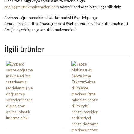
Daha fazla bilgi veya toplu alım talepleriniz için
proje@mutfakmalzemeleri.com
adresi üzerinden bize ulaşabilirsiniz.
#sebzedoğramamakinesi #fırlatmadiski #yedekparça
#endüstriyelmutfak #havuçrendesi #sebzerendeleyici #mutfakmakinesi
#orijinalyedekparça #mutfakmalzemeleri
İlgili ürünler