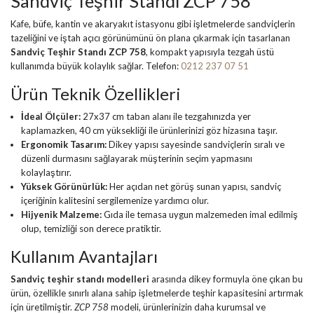
Sandviç Teşhir Standı ZCP 758
Kafe, büfe, kantin ve akaryakıt istasyonu gibi işletmelerde sandviçlerin
tazeliğini ve iştah açıcı görünümünü ön plana çıkarmak için tasarlanan
Sandviç Teşhir Standı ZCP 758
, kompakt yapısıyla tezgah üstü
kullanımda büyük kolaylık sağlar. Telefon:
0212 237 07 51
Ürün Teknik Özellikleri
İdeal Ölçüler:
27x37 cm taban alanı ile tezgahınızda yer
kaplamazken, 40 cm yüksekliği ile ürünlerinizi göz hizasına taşır.
Ergonomik Tasarım:
Dikey yapısı sayesinde sandviçlerin sıralı ve
düzenli durmasını sağlayarak müşterinin seçim yapmasını
kolaylaştırır.
Yüksek Görünürlük:
Her açıdan net görüş sunan yapısı, sandviç
içeriğinin kalitesini sergilemenize yardımcı olur.
Hijyenik Malzeme:
Gıda ile temasa uygun malzemeden imal edilmiş
olup, temizliği son derece pratiktir.
Kullanım Avantajları
Sandviç teşhir standı modelleri
arasında dikey formuyla öne çıkan bu
ürün, özellikle sınırlı alana sahip işletmelerde teşhir kapasitesini artırmak
için üretilmiştir.
ZCP 758
modeli, ürünlerinizin daha kurumsal ve