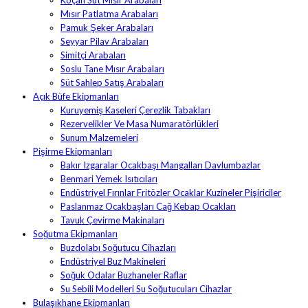
Koçan Süt Mısır Arabaları
Mısır Patlatma Arabaları
Pamuk Şeker Arabaları
Seyyar Pilav Arabaları
Simitçi Arabaları
Soslu Tane Mısır Arabaları
Süt Sahlep Satış Arabaları
Açık Büfe Ekipmanları
Kuruyemiş Kaseleri Çerezlik Tabakları
Rezervelikler Ve Masa Numaratörlükleri
Sunum Malzemeleri
Pişirme Ekipmanları
Bakır Izgaralar Ocakbaşı Mangalları Davlumbazlar
Benmari Yemek Isıtıcıları
Endüstriyel Fırınlar Fritözler Ocaklar Kuzineler Pişiriciler
Paslanmaz Ocakbaşları Cağ Kebap Ocakları
Tavuk Çevirme Makinaları
Soğutma Ekipmanları
Buzdolabı Soğutucu Cihazları
Endüstriyel Buz Makineleri
Soğuk Odalar Buzhaneler Raflar
Su Sebili Modelleri Su Soğutucuları Cihazlar
Bulaşıkhane Ekipmanları