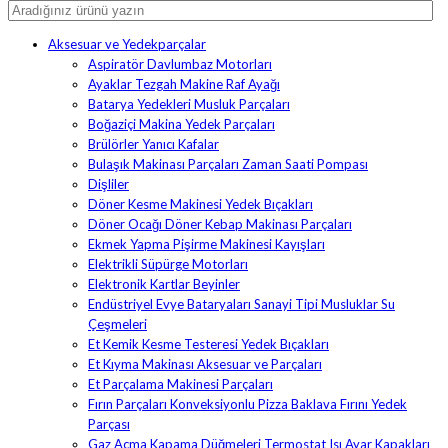
Aksesuar ve Yedekparçalar
Aspiratör Davlumbaz Motorları
Ayaklar Tezgah Makine Raf Ayağı
Batarya Yedekleri Musluk Parçaları
Boğaziçi Makina Yedek Parçaları
Brülörler Yanıcı Kafalar
Bulaşık Makinası Parçaları Zaman Saati Pompası
Dişliler
Döner Kesme Makinesi Yedek Bıçakları
Döner Ocağı Döner Kebap Makinası Parçaları
Ekmek Yapma Pişirme Makinesi Kayışları
Elektrikli Süpürge Motorları
Elektronik Kartlar Beyinler
Endüstriyel Evye Bataryaları Sanayi Tipi Musluklar Su
Çeşmeleri
Et Kemik Kesme Testeresi Yedek Bıçakları
Et Kıyma Makinası Aksesuar ve Parçaları
Et Parçalama Makinesi Parçaları
Fırın Parçaları Konveksiyonlu Pizza Baklava Fırını Yedek
Parçası
Gaz Açma Kapama Düğmeleri Termostat Isı Ayar Kapakları