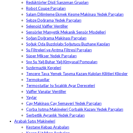
Redüktörler Dişli Şanzıman Grupları
Robot Coupe Parçaları
Salam Dilimleme Ekmek Kesme Makinası Yedek Parçaları
Sebze Doğrama Yedek Parçaları
Selenoid Valfler Ventiller
Sensörler Manyetik Mekanik Sensör Modelleri
Soğan Doğrama Makinası Parçaları
Soğuk Oda Buzdolabı Soğutucu Buzhane Kapıları
Su Filtreleri ve Arıtma Filtresi Parçaları
Süper Mikser Yedek Parçaları
Sıvı Su Yağ Buhar Yağ Kimyasal Pompaları
Sızdırmazlık Keçeleri
Tencere Tava Yemek Taşıma Kazanı Kulpları Kilitleri Klipsler
Termokupllar
Termostatlar Isı Sıcaklık Ayar Dereceleri
Valfler Vanalar Ventiller
Yaylar
Çay Makinası Çay Semaveri Yedek Parçaları
Çorba Isıtma Makineleri Çorbalık Kazanı Yedek Parçaları
Şerbetlik Ayranlık Yedek Parçaları
Arabalı Satış Makineleri
Kestane Kebap Arabaları