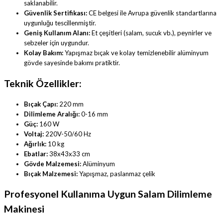
saklanabilir.
Güvenlik Sertifikası:
CE belgesi ile Avrupa güvenlik standartlarına
uygunluğu tescillenmiştir.
Geniş Kullanım Alanı:
Et çeşitleri (salam, sucuk vb.), peynirler ve
sebzeler için uygundur.
Kolay Bakım:
Yapışmaz bıçak ve kolay temizlenebilir alüminyum
gövde sayesinde bakımı pratiktir.
Teknik Özellikler:
Bıçak Çapı:
220 mm
Dilimleme Aralığı:
0-16 mm
Güç:
160 W
Voltaj:
220V-50/60 Hz
Ağırlık:
10 kg
Ebatlar:
38x43x33 cm
Gövde Malzemesi:
Alüminyum
Bıçak Malzemesi:
Yapışmaz, paslanmaz çelik
Profesyonel Kullanıma Uygun Salam Dilimleme
Makinesi