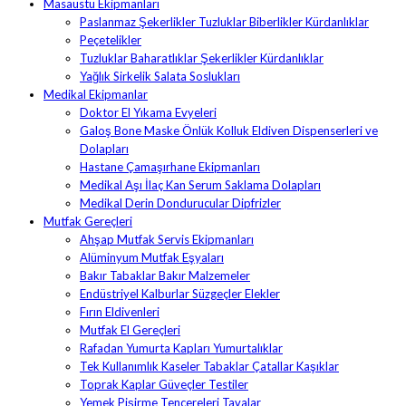
Masaüstü Ekipmanları
Paslanmaz Şekerlikler Tuzluklar Biberlikler Kürdanlıklar
Peçetelikler
Tuzluklar Baharatlıklar Şekerlikler Kürdanlıklar
Yağlık Sirkelik Salata Soslukları
Medikal Ekipmanlar
Doktor El Yıkama Evyeleri
Galoş Bone Maske Önlük Kolluk Eldiven Dispenserleri ve
Dolapları
Hastane Çamaşırhane Ekipmanları
Medikal Aşı İlaç Kan Serum Saklama Dolapları
Medikal Derin Dondurucular Dipfrizler
Mutfak Gereçleri
Ahşap Mutfak Servis Ekipmanları
Alüminyum Mutfak Eşyaları
Bakır Tabaklar Bakır Malzemeler
Endüstriyel Kalburlar Süzgeçler Elekler
Fırın Eldivenleri
Mutfak El Gereçleri
Rafadan Yumurta Kapları Yumurtalıklar
Tek Kullanımlık Kaseler Tabaklar Çatallar Kaşıklar
Toprak Kaplar Güveçler Testiler
Yemek Pişirme Tencereleri Tavalar