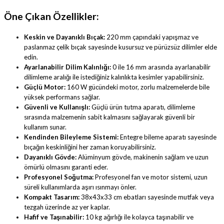
Öne Çıkan Özellikler:
Keskin ve Dayanıklı Bıçak:
220 mm çapındaki yapışmaz ve
paslanmaz çelik bıçak sayesinde kusursuz ve pürüzsüz dilimler elde
edin.
Ayarlanabilir Dilim Kalınlığı:
0 ile 16 mm arasında ayarlanabilir
dilimleme aralığı ile istediğiniz kalınlıkta kesimler yapabilirsiniz.
Güçlü Motor:
160 W gücündeki motor, zorlu malzemelerde bile
yüksek performans sağlar.
Güvenli ve Kullanışlı:
Güçlü ürün tutma aparatı, dilimleme
sırasında malzemenin sabit kalmasını sağlayarak güvenli bir
kullanım sunar.
Kendinden Bileyleme Sistemi:
Entegre bileme aparatı sayesinde
bıçağın keskinliğini her zaman koruyabilirsiniz.
Dayanıklı Gövde:
Alüminyum gövde, makinenin sağlam ve uzun
ömürlü olmasını garanti eder.
Profesyonel Soğutma:
Profesyonel fan ve motor sistemi, uzun
süreli kullanımlarda aşırı ısınmayı önler.
Kompakt Tasarım:
38x43x33 cm ebatları sayesinde mutfak veya
tezgah üzerinde az yer kaplar.
Hafif ve Taşınabilir:
10 kg ağırlığı ile kolayca taşınabilir ve