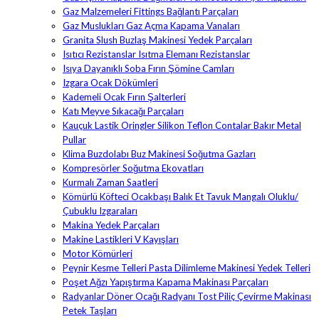
Gaz Malzemeleri Fittings Bağlantı Parçaları
Gaz Muslukları Gaz Açma Kapama Vanaları
Granita Slush Buzlaş Makinesi Yedek Parçaları
Isıtıcı Rezistanslar Isıtma Elemanı Rezistanslar
Isıya Dayanıklı Soba Fırın Şömine Camları
Izgara Ocak Dökümleri
Kademeli Ocak Fırın Şalterleri
Katı Meyve Sıkacağı Parçaları
Kauçuk Lastik Oringler Silikon Teflon Contalar Bakır Metal
Pullar
Klima Buzdolabı Buz Makinesi Soğutma Gazları
Kompresörler Soğutma Ekovatları
Kurmalı Zaman Saatleri
Kömürlü Köfteci Ocakbaşı Balık Et Tavuk Mangalı Oluklu/
Çubuklu Izgaraları
Makina Yedek Parçaları
Makine Lastikleri V Kayışları
Motor Kömürleri
Peynir Kesme Telleri Pasta Dilimleme Makinesi Yedek Telleri
Poşet Ağzı Yapıştırma Kapama Makinası Parçaları
Radyanlar Döner Ocağı Radyanı Tost Piliç Çevirme Makinası
Petek Taşları