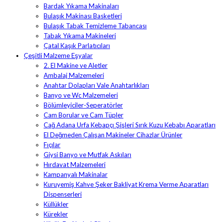
Bardak Yıkama Makinaları
Bulaşık Makinası Basketleri
Bulaşık Tabak Temizleme Tabancası
Tabak Yıkama Makineleri
Çatal Kaşık Parlatıcıları
Çeşitli Malzeme Eşyalar
2. El Makine ve Aletler
Ambalaj Malzemeleri
Anahtar Dolapları Vale Anahtarlıkları
Banyo ve Wc Malzemeleri
Bölümleyiciler-Seperatörler
Cam Borular ve Cam Tüpler
Cağ Adana Urfa Kebapçı Şişleri Sırık Kuzu Kebabı Aparatları
El Değmeden Çalışan Makineler Cihazlar Ürünler
Fıçılar
Giysi Banyo ve Mutfak Askıları
Hırdavat Malzemeleri
Kampanyalı Makinalar
Kuruyemiş Kahve Şeker Bakliyat Krema Verme Aparatları
Dispenserleri
Küllükler
Kürekler