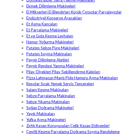
Domates Biber Salça Çekme Makinaları
Ekmek Dilimleme Makineleri
El Mikserleri El Blendırları Küçük Çırpıcılar Parçalayıcılar
Endüstriyel Konserve Açacakları
Et Asma Kancaları
Et Parçalama Makineleri
Et ve Gıda Kesme Levhaları
Hamur Yoğurma Makineleri
Patates Sebze Püre Makineleri
Patates Soyma Makinaları
Peynir Dilimleme Aletleri
Peynir Rendesi Yapma Makineleri
Pilav Ölçekleri Pilav Şekillendirme Kalıpları
Pizza Lahmacun Mantı Pide Hamuru Açma Makinaları
Reşolar Sıcak Yemek Servis Tencereleri
Salam Kesme Makinaları
Sebze Parçalama Makinaları
Sebze Yıkama Makinaları
Soğan Doğrama Makineleri
Yayık Makinaları
Yufka Açma Makineleri
Zırhlı Kasap Koruyucuları Çelik Kasap Eldivenleri
Çeşitli Kesme Parçalama Doğrama Soyma Rendeleme