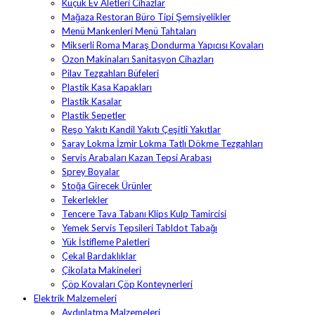
Küçük Ev Aletleri Cihazlar
Mağaza Restoran Büro Tipi Şemsiyelikler
Menü Mankenleri Menü Tahtaları
Mikserli Roma Maraş Dondurma Yapıcısı Kovaları
Ozon Makinaları Sanitasyon Cihazları
Pilav Tezgahları Büfeleri
Plastik Kasa Kapakları
Plastik Kasalar
Plastik Sepetler
Reşo Yakıtı Kandil Yakıtı Çeşitli Yakıtlar
Saray Lokma İzmir Lokma Tatlı Dökme Tezgahları
Servis Arabaları Kazan Tepsi Arabası
Sprey Boyalar
Stoğa Girecek Ürünler
Tekerlekler
Tencere Tava Tabanı Klips Kulp Tamircisi
Yemek Servis Tepsileri Tabldot Tabağı
Yük İstifleme Paletleri
Çekal Bardaklıklar
Çikolata Makineleri
Çöp Kovaları Çöp Konteynerleri
Elektrik Malzemeleri
Aydınlatma Malzemeleri