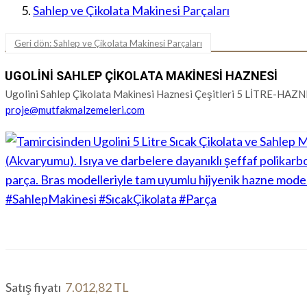
Sahlep ve Çikolata Makinesi Parçaları
Geri dön: Sahlep ve Çikolata Makinesi Parçaları
UGOLINI SAHLEP ÇIKOLATA MAKINESI HAZNESI
Ugolini Sahlep Çikolata Makinesi Haznesi Çeşitleri 5 LİTRE-HAZNE: S
proje@mutfakmalzemeleri.com
Satış fiyatı
7.012,82 TL