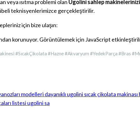
ran veya ısıtma problemi olan
Ugolini sahlep makinelerinizi
beli teknisyenlerimizce gerçekleştirilir.
epleriniz için bize ulaşın:
ndan korunuyor. Görüntülemek için JavaScript etkinleştiril
akinesi #SıcakÇikolata #Hazne #Akvaryum #YedekParça #Bras #Mu