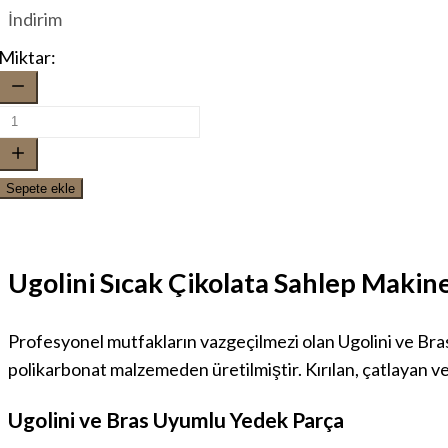
İndirim
Miktar:
Sepete ekle
Ugolini Sıcak Çikolata Sahlep Mak
Profesyonel mutfakların vazgeçilmezi olan Ugolini ve Bras
polikarbonat malzemeden üretilmiştir. Kırılan, çatlayan v
Ugolini ve Bras Uyumlu Yedek Parça