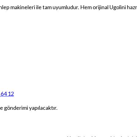
 sahlep makineleri ile tam uyumludur. Hem
orijinal Ugolini haz
 64 12
e gönderimi yapılacaktır.