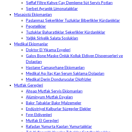
Şeffaf Filtre Kahve Çay Demleme Süt Servis Potları
Şerbet Ayranlık Limonatalıklar
Masaüstü Ekipmanları
Paslanmaz Şekerlikler Tuzluklar Biberlikler Kürdanlıklar
Peçetelikler
Tuzluklar Baharatlıklar Şekerlikler Kürdanlıklar
Yağlık Sirkelik Salata Soslukları
Medikal Ekipmanlar
Doktor El Yıkama Evyeleri
Galoş Bone Maske Önlük Kolluk Eldiven Dispenserleri ve
Dolapları
Hastane Çamaşırhane Ekipmanları
Medikal Aşı İlaç Kan Serum Saklama Dolapları
Medikal Derin Dondurucular Dipfrizler
Mutfak Gereçleri
Ahşap Mutfak Servis Ekipmanları
Alüminyum Mutfak Eşyaları
Bakır Tabaklar Bakır Malzemeler
Endüstriyel Kalburlar Süzgeçler Elekler
Fırın Eldivenleri
Mutfak El Gereçleri
Rafadan Yumurta Kapları Yumurtalıklar