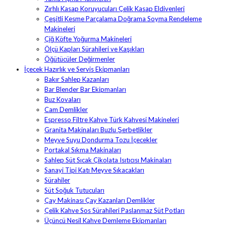
Zırhlı Kasap Koruyucuları Çelik Kasap Eldivenleri
Çeşitli Kesme Parçalama Doğrama Soyma Rendeleme
Makineleri
Çiğ Köfte Yoğurma Makineleri
Ölçü Kapları Sürahileri ve Kaşıkları
Öğütücüler Değirmenler
İçecek Hazırlık ve Servis Ekipmanları
Bakır Sahlep Kazanları
Bar Blender Bar Ekipmanları
Buz Kovaları
Cam Demlikler
Espresso Filtre Kahve Türk Kahvesi Makineleri
Granita Makinaları Buzlu Şerbetlikler
Meyve Suyu Dondurma Tozu İçecekler
Portakal Sıkma Makinaları
Sahlep Süt Sıcak Çikolata Isıtıcısı Makinaları
Sanayi Tipi Katı Meyve Sıkacakları
Sürahiler
Süt Soğuk Tutucuları
Çay Makinası Çay Kazanları Demlikler
Çelik Kahve Sos Sürahileri Paslanmaz Süt Potları
Üçüncü Nesil Kahve Demleme Ekipmanları