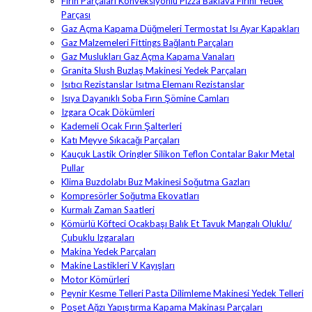
Fırın Parçaları Konveksiyonlu Pizza Baklava Fırını Yedek
Parçası
Gaz Açma Kapama Düğmeleri Termostat Isı Ayar Kapakları
Gaz Malzemeleri Fittings Bağlantı Parçaları
Gaz Muslukları Gaz Açma Kapama Vanaları
Granita Slush Buzlaş Makinesi Yedek Parçaları
Isıtıcı Rezistanslar Isıtma Elemanı Rezistanslar
Isıya Dayanıklı Soba Fırın Şömine Camları
Izgara Ocak Dökümleri
Kademeli Ocak Fırın Şalterleri
Katı Meyve Sıkacağı Parçaları
Kauçuk Lastik Oringler Silikon Teflon Contalar Bakır Metal
Pullar
Klima Buzdolabı Buz Makinesi Soğutma Gazları
Kompresörler Soğutma Ekovatları
Kurmalı Zaman Saatleri
Kömürlü Köfteci Ocakbaşı Balık Et Tavuk Mangalı Oluklu/
Çubuklu Izgaraları
Makina Yedek Parçaları
Makine Lastikleri V Kayışları
Motor Kömürleri
Peynir Kesme Telleri Pasta Dilimleme Makinesi Yedek Telleri
Poşet Ağzı Yapıştırma Kapama Makinası Parçaları