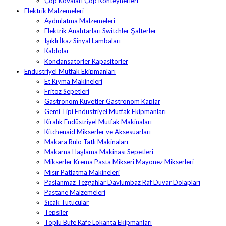
Çöp Kovaları Çöp Konteynerleri
Elektrik Malzemeleri
Aydınlatma Malzemeleri
Elektrik Anahtarları Switchler Şalterler
Işıklı İkaz Sinyal Lambaları
Kablolar
Kondansatörler Kapasitörler
Endüstriyel Mutfak Ekipmanları
Et Kıyma Makineleri
Fritöz Sepetleri
Gastronom Küvetler Gastronom Kaplar
Gemi Tipi Endüstriyel Mutfak Ekipmanları
Kiralık Endüstriyel Mutfak Makinaları
Kitchenaid Mikserler ve Aksesuarları
Makara Rulo Tatlı Makinaları
Makarna Haşlama Makinası Sepetleri
Mikserler Krema Pasta Mikseri Mayonez Mikserleri
Mısır Patlatma Makineleri
Paslanmaz Tezgahlar Davlumbaz Raf Duvar Dolapları
Pastane Malzemeleri
Sıcak Tutucular
Tepsiler
Toplu Büfe Kafe Lokanta Ekipmanları