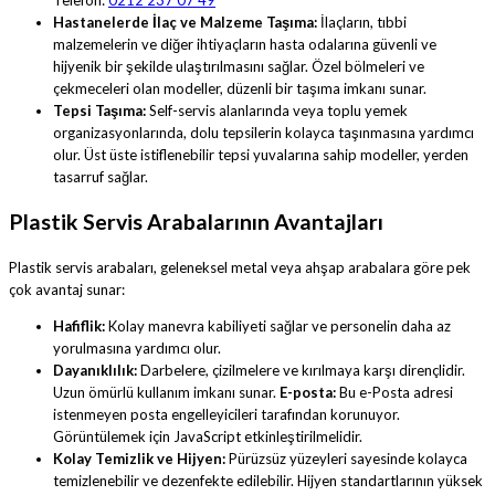
Hastanelerde İlaç ve Malzeme Taşıma:
İlaçların, tıbbi
malzemelerin ve diğer ihtiyaçların hasta odalarına güvenli ve
hijyenik bir şekilde ulaştırılmasını sağlar. Özel bölmeleri ve
çekmeceleri olan modeller, düzenli bir taşıma imkanı sunar.
Tepsi Taşıma:
Self-servis alanlarında veya toplu yemek
organizasyonlarında, dolu tepsilerin kolayca taşınmasına yardımcı
olur. Üst üste istiflenebilir tepsi yuvalarına sahip modeller, yerden
tasarruf sağlar.
Plastik Servis Arabalarının Avantajları
Plastik servis arabaları, geleneksel metal veya ahşap arabalara göre pek
çok avantaj sunar:
Hafiflik:
Kolay manevra kabiliyeti sağlar ve personelin daha az
yorulmasına yardımcı olur.
Dayanıklılık:
Darbelere, çizilmelere ve kırılmaya karşı dirençlidir.
Uzun ömürlü kullanım imkanı sunar.
E-posta:
Bu e-Posta adresi
istenmeyen posta engelleyicileri tarafından korunuyor.
Görüntülemek için JavaScript etkinleştirilmelidir.
Kolay Temizlik ve Hijyen:
Pürüzsüz yüzeyleri sayesinde kolayca
temizlenebilir ve dezenfekte edilebilir. Hijyen standartlarının yüksek