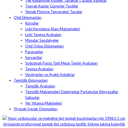
Tek Kullanımlık Kaseler Tabaklar Çatallar Kaşıklar
Toprak Kaplar Güveçler Testiler
Yemek Pişirme Tencereleri Tavalar
Otel Ekipmanları
Kürsüler
Lobi Karşılama Alanı Malzemeleri
Lobi Taşıma Arabaları
Masalar Sandalyeler
Otel Odası Ekipmanları
Paravanlar
Servantlar
Soğutmalı Pasta Tatlı Meze Teşhir Arabaları
Taşıma Arabaları
Vestiyerler ve Ayaklı Askılıklar
Temizlik Ekipmanları
Temizlik Arabaları
Temizlik Malzemeleri Deterjanlar Parlatıcılar Kimyasallar
Sabunlar
Yer Yıkama Makineleri
Yiyecek İçecek Otomatları