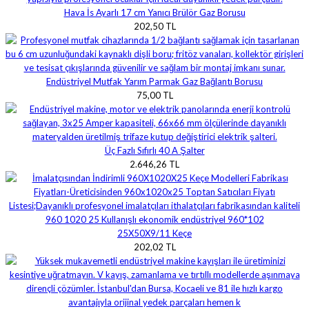
Hava İs Ayarlı 17 cm Yanıcı Brülör Gaz Borusu
202,50 TL
Endüstriyel Mutfak Yarım Parmak Gaz Bağlantı Borusu
75,00 TL
Üç Fazlı Sıfırlı 40 A Şalter
2.646,26 TL
25X50X9/11 Keçe
202,02 TL