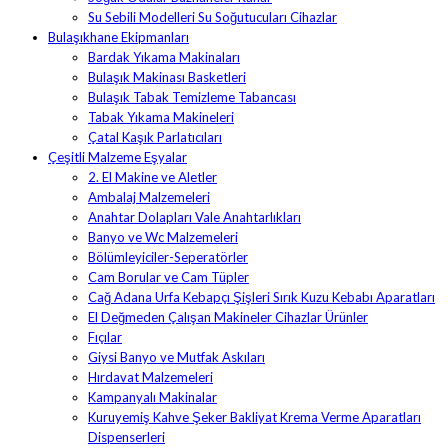
Su Sebili Modelleri Su Soğutucuları Cihazlar
Bulaşıkhane Ekipmanları
Bardak Yıkama Makinaları
Bulaşık Makinası Basketleri
Bulaşık Tabak Temizleme Tabancası
Tabak Yıkama Makineleri
Çatal Kaşık Parlatıcıları
Çeşitli Malzeme Eşyalar
2. El Makine ve Aletler
Ambalaj Malzemeleri
Anahtar Dolapları Vale Anahtarlıkları
Banyo ve Wc Malzemeleri
Bölümleyiciler-Seperatörler
Cam Borular ve Cam Tüpler
Cağ Adana Urfa Kebapçı Şişleri Sırık Kuzu Kebabı Aparatları
El Değmeden Çalışan Makineler Cihazlar Ürünler
Fıçılar
Giysi Banyo ve Mutfak Askıları
Hırdavat Malzemeleri
Kampanyalı Makinalar
Kuruyemiş Kahve Şeker Bakliyat Krema Verme Aparatları
Dispenserleri