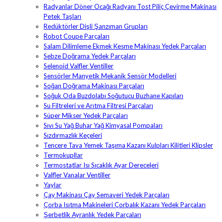
Radyanlar Döner Ocağı Radyanı Tost Piliç Çevirme Makinası
Petek Taşları
Redüktörler Dişli Şanzıman Grupları
Robot Coupe Parçaları
Salam Dilimleme Ekmek Kesme Makinası Yedek Parçaları
Sebze Doğrama Yedek Parçaları
Selenoid Valfler Ventiller
Sensörler Manyetik Mekanik Sensör Modelleri
Soğan Doğrama Makinası Parçaları
Soğuk Oda Buzdolabı Soğutucu Buzhane Kapıları
Su Filtreleri ve Arıtma Filtresi Parçaları
Süper Mikser Yedek Parçaları
Sıvı Su Yağ Buhar Yağ Kimyasal Pompaları
Sızdırmazlık Keçeleri
Tencere Tava Yemek Taşıma Kazanı Kulpları Kilitleri Klipsler
Termokupllar
Termostatlar Isı Sıcaklık Ayar Dereceleri
Valfler Vanalar Ventiller
Yaylar
Çay Makinası Çay Semaveri Yedek Parçaları
Çorba Isıtma Makineleri Çorbalık Kazanı Yedek Parçaları
Şerbetlik Ayranlık Yedek Parçaları