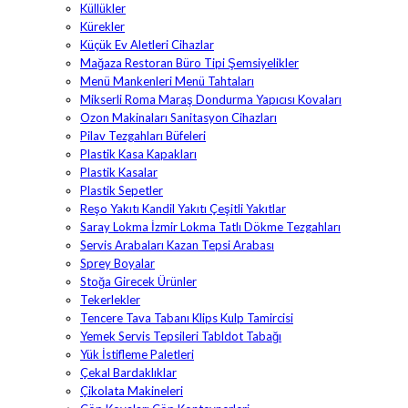
Küllükler
Kürekler
Küçük Ev Aletleri Cihazlar
Mağaza Restoran Büro Tipi Şemsiyelikler
Menü Mankenleri Menü Tahtaları
Mikserli Roma Maraş Dondurma Yapıcısı Kovaları
Ozon Makinaları Sanitasyon Cihazları
Pilav Tezgahları Büfeleri
Plastik Kasa Kapakları
Plastik Kasalar
Plastik Sepetler
Reşo Yakıtı Kandil Yakıtı Çeşitli Yakıtlar
Saray Lokma İzmir Lokma Tatlı Dökme Tezgahları
Servis Arabaları Kazan Tepsi Arabası
Sprey Boyalar
Stoğa Girecek Ürünler
Tekerlekler
Tencere Tava Tabanı Klips Kulp Tamircisi
Yemek Servis Tepsileri Tabldot Tabağı
Yük İstifleme Paletleri
Çekal Bardaklıklar
Çikolata Makineleri