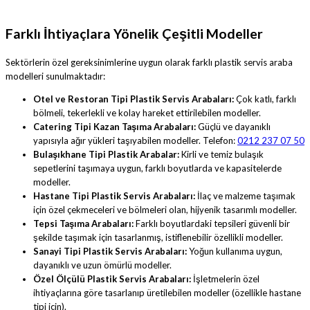
Farklı İhtiyaçlara Yönelik Çeşitli Modeller
Sektörlerin özel gereksinimlerine uygun olarak farklı plastik servis araba
modelleri sunulmaktadır:
Otel ve Restoran Tipi Plastik Servis Arabaları:
Çok katlı, farklı
bölmeli, tekerlekli ve kolay hareket ettirilebilen modeller.
Catering Tipi Kazan Taşıma Arabaları:
Güçlü ve dayanıklı
yapısıyla ağır yükleri taşıyabilen modeller. Telefon:
0212 237 07 50
Bulaşıkhane Tipi Plastik Arabalar:
Kirli ve temiz bulaşık
sepetlerini taşımaya uygun, farklı boyutlarda ve kapasitelerde
modeller.
Hastane Tipi Plastik Servis Arabaları:
İlaç ve malzeme taşımak
için özel çekmeceleri ve bölmeleri olan, hijyenik tasarımlı modeller.
Tepsi Taşıma Arabaları:
Farklı boyutlardaki tepsileri güvenli bir
şekilde taşımak için tasarlanmış, istiflenebilir özellikli modeller.
Sanayi Tipi Plastik Servis Arabaları:
Yoğun kullanıma uygun,
dayanıklı ve uzun ömürlü modeller.
Özel Ölçülü Plastik Servis Arabaları:
İşletmelerin özel
ihtiyaçlarına göre tasarlanıp üretilebilen modeller (özellikle hastane
tipi için).