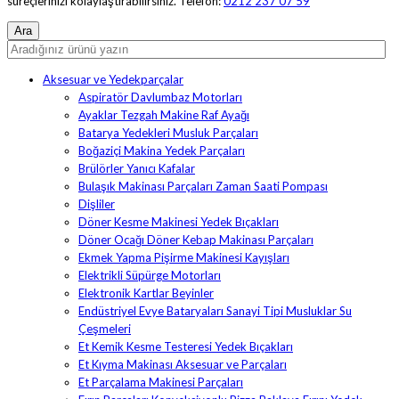
süreçlerinizi kolaylaştırabilirsiniz. Telefon:
0212 237 07 59
Aksesuar ve Yedekparçalar
Aspiratör Davlumbaz Motorları
Ayaklar Tezgah Makine Raf Ayağı
Batarya Yedekleri Musluk Parçaları
Boğaziçi Makina Yedek Parçaları
Brülörler Yanıcı Kafalar
Bulaşık Makinası Parçaları Zaman Saati Pompası
Dişliler
Döner Kesme Makinesi Yedek Bıçakları
Döner Ocağı Döner Kebap Makinası Parçaları
Ekmek Yapma Pişirme Makinesi Kayışları
Elektrikli Süpürge Motorları
Elektronik Kartlar Beyinler
Endüstriyel Evye Bataryaları Sanayi Tipi Musluklar Su
Çeşmeleri
Et Kemik Kesme Testeresi Yedek Bıçakları
Et Kıyma Makinası Aksesuar ve Parçaları
Et Parçalama Makinesi Parçaları