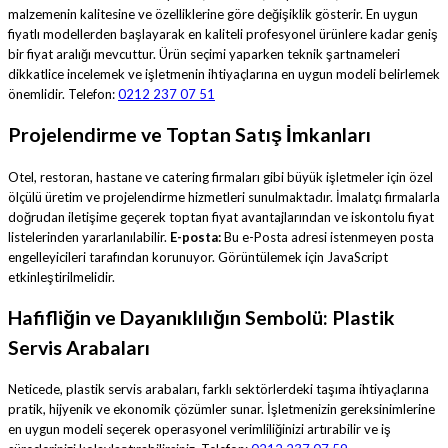
malzemenin kalitesine ve özelliklerine göre değişiklik gösterir. En uygun
fiyatlı modellerden başlayarak en kaliteli profesyonel ürünlere kadar geniş
bir fiyat aralığı mevcuttur. Ürün seçimi yaparken teknik şartnameleri
dikkatlice incelemek ve işletmenin ihtiyaçlarına en uygun modeli belirlemek
önemlidir. Telefon:
0212 237 07 51
Projelendirme ve Toptan Satış İmkanları
Otel, restoran, hastane ve catering firmaları gibi büyük işletmeler için özel
ölçülü üretim ve projelendirme hizmetleri sunulmaktadır. İmalatçı firmalarla
doğrudan iletişime geçerek toptan fiyat avantajlarından ve iskontolu fiyat
listelerinden yararlanılabilir.
E-posta:
Bu e-Posta adresi istenmeyen posta
engelleyicileri tarafından korunuyor. Görüntülemek için JavaScript
etkinleştirilmelidir.
Hafifliğin ve Dayanıklılığın Sembolü: Plastik
Servis Arabaları
Neticede, plastik servis arabaları, farklı sektörlerdeki taşıma ihtiyaçlarına
pratik, hijyenik ve ekonomik çözümler sunar. İşletmenizin gereksinimlerine
en uygun modeli seçerek operasyonel verimliliğinizi artırabilir ve iş