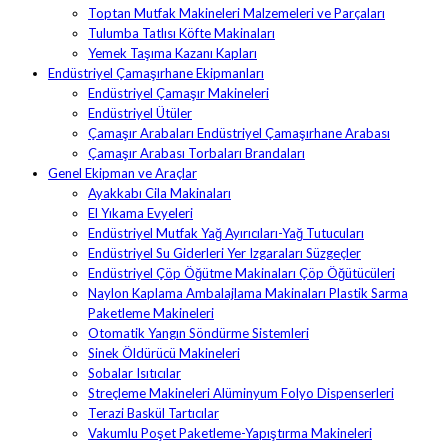
Toptan Mutfak Makineleri Malzemeleri ve Parçaları
Tulumba Tatlısı Köfte Makinaları
Yemek Taşıma Kazanı Kapları
Endüstriyel Çamaşırhane Ekipmanları
Endüstriyel Çamaşır Makineleri
Endüstriyel Ütüler
Çamaşır Arabaları Endüstriyel Çamaşırhane Arabası
Çamaşır Arabası Torbaları Brandaları
Genel Ekipman ve Araçlar
Ayakkabı Cila Makinaları
El Yıkama Evyeleri
Endüstriyel Mutfak Yağ Ayırıcıları-Yağ Tutucuları
Endüstriyel Su Giderleri Yer Izgaraları Süzgeçler
Endüstriyel Çöp Öğütme Makinaları Çöp Öğütücüleri
Naylon Kaplama Ambalajlama Makinaları Plastik Sarma
Paketleme Makineleri
Otomatik Yangın Söndürme Sistemleri
Sinek Öldürücü Makineleri
Sobalar Isıtıcılar
Streçleme Makineleri Alüminyum Folyo Dispenserleri
Terazi Baskül Tartıcılar
Vakumlu Poşet Paketleme-Yapıştırma Makineleri