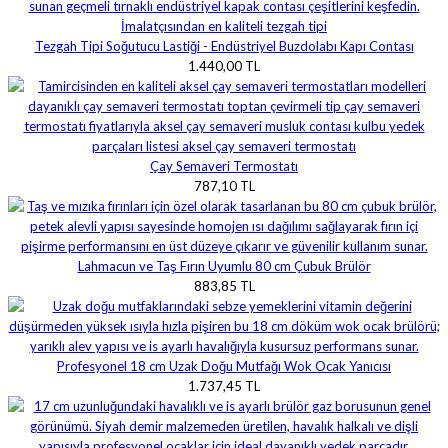
Tezgah Tipi Soğutucu Lastiği - Endüstriyel Buzdolabı Kapı Contası
1.440,00 TL
Çay Semaveri Termostatı
787,10 TL
Lahmacun ve Taş Fırın Uyumlu 80 cm Çubuk Brülör
883,85 TL
Profesyonel 18 cm Uzak Doğu Mutfağı Wok Ocak Yanıcısı
1.737,45 TL