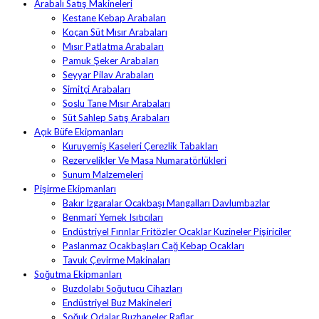
Arabalı Satış Makineleri
Kestane Kebap Arabaları
Koçan Süt Mısır Arabaları
Mısır Patlatma Arabaları
Pamuk Şeker Arabaları
Seyyar Pilav Arabaları
Simitçi Arabaları
Soslu Tane Mısır Arabaları
Süt Sahlep Satış Arabaları
Açık Büfe Ekipmanları
Kuruyemiş Kaseleri Çerezlik Tabakları
Rezervelikler Ve Masa Numaratörlükleri
Sunum Malzemeleri
Pişirme Ekipmanları
Bakır Izgaralar Ocakbaşı Mangalları Davlumbazlar
Benmari Yemek Isıtıcıları
Endüstriyel Fırınlar Fritözler Ocaklar Kuzineler Pişiriciler
Paslanmaz Ocakbaşları Cağ Kebap Ocakları
Tavuk Çevirme Makinaları
Soğutma Ekipmanları
Buzdolabı Soğutucu Cihazları
Endüstriyel Buz Makineleri
Soğuk Odalar Buzhaneler Raflar