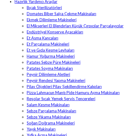
Hazırlık Yardımcı Araçlar
Bıçak Sterilizatörleri
Domates Biber Salça Çekme Makinaları
Ekmek Dilimleme Makineleri
El Mikserleri El Blendırları Küçük Çırpıcılar Parçalayıcılar
Endüstriyel Konserve Açacakları
Et Asma Kancaları
Et Parçalama Makineleri
Et ve Gıda Kesme Levhaları
Hamur Yoğurma Makineleri
Patates Sebze Püre Makineleri
Patates Soyma Makinaları
Peynir Dilimleme Aletleri
Peynir Rendesi Yapma Makineleri
Pilav Ölçekleri Pilav Şekillendirme Kalıpları
Pizza Lahmacun Mantı Pide Hamuru Açma Makinaları
Reşolar Sıcak Yemek Servis Tencereleri
Salam Kesme Makinaları
Sebze Parçalama Makinaları
Sebze Yıkama Makinaları
Soğan Doğrama Makineleri
Yayık Makinaları
Yufka Açma Makineleri