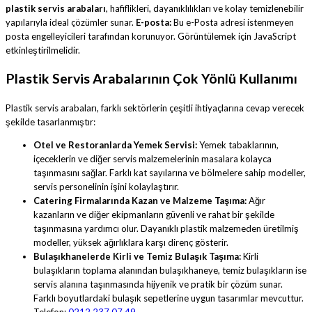
plastik servis arabaları
, hafiflikleri, dayanıklılıkları ve kolay temizlenebilir
yapılarıyla ideal çözümler sunar.
E-posta:
Bu e-Posta adresi istenmeyen
posta engelleyicileri tarafından korunuyor. Görüntülemek için JavaScript
etkinleştirilmelidir.
Plastik Servis Arabalarının Çok Yönlü Kullanımı
Plastik servis arabaları, farklı sektörlerin çeşitli ihtiyaçlarına cevap verecek
şekilde tasarlanmıştır:
Otel ve Restoranlarda Yemek Servisi:
Yemek tabaklarının,
içeceklerin ve diğer servis malzemelerinin masalara kolayca
taşınmasını sağlar. Farklı kat sayılarına ve bölmelere sahip modeller,
servis personelinin işini kolaylaştırır.
Catering Firmalarında Kazan ve Malzeme Taşıma:
Ağır
kazanların ve diğer ekipmanların güvenli ve rahat bir şekilde
taşınmasına yardımcı olur. Dayanıklı plastik malzemeden üretilmiş
modeller, yüksek ağırlıklara karşı direnç gösterir.
Bulaşıkhanelerde Kirli ve Temiz Bulaşık Taşıma:
Kirli
bulaşıkların toplama alanından bulaşıkhaneye, temiz bulaşıkların ise
servis alanına taşınmasında hijyenik ve pratik bir çözüm sunar.
Farklı boyutlardaki bulaşık sepetlerine uygun tasarımlar mevcuttur.
Telefon:
0212 237 07 49