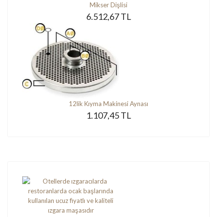
Mikser Dişlisi
6.512,67 TL
12lik Kıyma Makinesi Aynası
1.107,45 TL