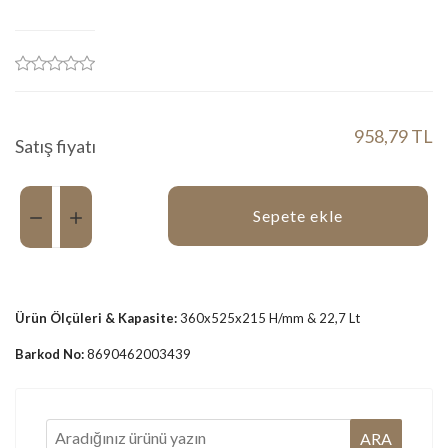
958,79 TL
Satış fiyatı
Miktar:
Sepete ekle
Ürün Ölçüleri & Kapasite:
360x525x215 H/mm & 22,7 Lt
Barkod No:
8690462003439