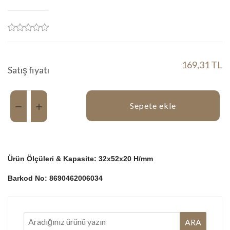
169,31 TL
Satış fiyatı
Miktar:
Sepete ekle
Ürün Ölçüleri & Kapasite: 32x52x20 H/mm
Barkod No: 8690462006034