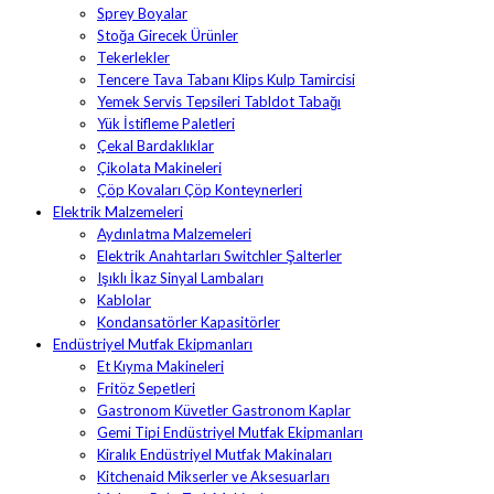
Sprey Boyalar
Stoğa Girecek Ürünler
Tekerlekler
Tencere Tava Tabanı Klips Kulp Tamircisi
Yemek Servis Tepsileri Tabldot Tabağı
Yük İstifleme Paletleri
Çekal Bardaklıklar
Çikolata Makineleri
Çöp Kovaları Çöp Konteynerleri
Elektrik Malzemeleri
Aydınlatma Malzemeleri
Elektrik Anahtarları Switchler Şalterler
Işıklı İkaz Sinyal Lambaları
Kablolar
Kondansatörler Kapasitörler
Endüstriyel Mutfak Ekipmanları
Et Kıyma Makineleri
Fritöz Sepetleri
Gastronom Küvetler Gastronom Kaplar
Gemi Tipi Endüstriyel Mutfak Ekipmanları
Kiralık Endüstriyel Mutfak Makinaları
Kitchenaid Mikserler ve Aksesuarları