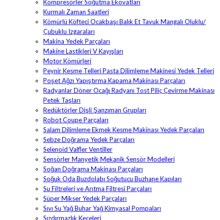
Kompresörler Soğutma Ekovatları
Kurmalı Zaman Saatleri
Kömürlü Köfteci Ocakbaşı Balık Et Tavuk Mangalı Oluklu/
Çubuklu Izgaraları
Makina Yedek Parçaları
Makine Lastikleri V Kayışları
Motor Kömürleri
Peynir Kesme Telleri Pasta Dilimleme Makinesi Yedek Telleri
Poşet Ağzı Yapıştırma Kapama Makinası Parçaları
Radyanlar Döner Ocağı Radyanı Tost Piliç Çevirme Makinası
Petek Taşları
Redüktörler Dişli Şanzıman Grupları
Robot Coupe Parçaları
Salam Dilimleme Ekmek Kesme Makinası Yedek Parçaları
Sebze Doğrama Yedek Parçaları
Selenoid Valfler Ventiller
Sensörler Manyetik Mekanik Sensör Modelleri
Soğan Doğrama Makinası Parçaları
Soğuk Oda Buzdolabı Soğutucu Buzhane Kapıları
Su Filtreleri ve Arıtma Filtresi Parçaları
Süper Mikser Yedek Parçaları
Sıvı Su Yağ Buhar Yağ Kimyasal Pompaları
Sızdırmazlık Keçeleri