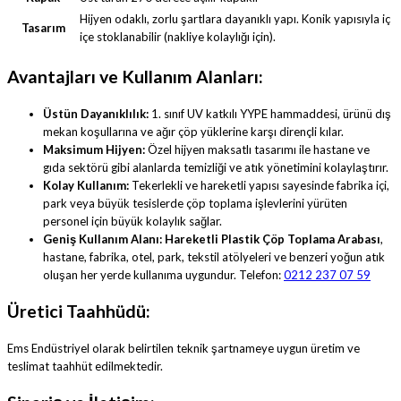
Hijyen odaklı, zorlu şartlara dayanıklı yapı. Konik yapısıyla iç
Tasarım
içe stoklanabilir (nakliye kolaylığı için).
Avantajları ve Kullanım Alanları:
Üstün Dayanıklılık:
1. sınıf UV katkılı YYPE hammaddesi, ürünü dış
mekan koşullarına ve ağır çöp yüklerine karşı dirençli kılar.
Maksimum Hijyen:
Özel hijyen maksatlı tasarımı ile hastane ve
gıda sektörü gibi alanlarda temizliği ve atık yönetimini kolaylaştırır.
Kolay Kullanım:
Tekerlekli ve hareketli yapısı sayesinde fabrika içi,
park veya büyük tesislerde çöp toplama işlevlerini yürüten
personel için büyük kolaylık sağlar.
Geniş Kullanım Alanı:
Hareketli Plastik Çöp Toplama Arabası
,
hastane, fabrika, otel, park, tekstil atölyeleri ve benzeri yoğun atık
oluşan her yerde kullanıma uygundur. Telefon:
0212 237 07 59
Üretici Taahhüdü:
Ems Endüstriyel olarak belirtilen teknik şartnameye uygun üretim ve
teslimat taahhüt edilmektedir.