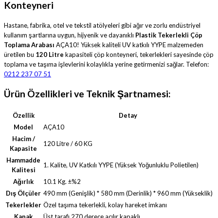
Konteyneri
Hastane, fabrika, otel ve tekstil atölyeleri gibi ağır ve zorlu endüstriyel
kullanım şartlarına uygun, hijyenik ve dayanıklı
Plastik Tekerlekli Çöp
Toplama Arabası
AÇA10
! Yüksek kaliteli UV katkılı YYPE malzemeden
üretilen bu
120 Litre
kapasiteli çöp konteyneri, tekerlekleri sayesinde çöp
toplama ve taşıma işlevlerini kolaylıkla yerine getirmenizi sağlar. Telefon:
0212 237 07 51
Ürün Özellikleri ve Teknik Şartnamesi:
Özellik
Detay
Model
AÇA10
Hacim /
120 Litre / 60 KG
Kapasite
Hammadde
1. Kalite, UV Katkılı YYPE (Yüksek Yoğunluklu Polietilen)
Kalitesi
Ağırlık
10.1 Kg. ±%2
Dış Ölçüler
490 mm (Genişlik) * 580 mm (Derinlik) * 960 mm (Yükseklik)
Tekerlekler
Özel taşıma tekerlekli, kolay hareket imkanı
Kapak
Üst tarafı 270 derece açılır kapaklı