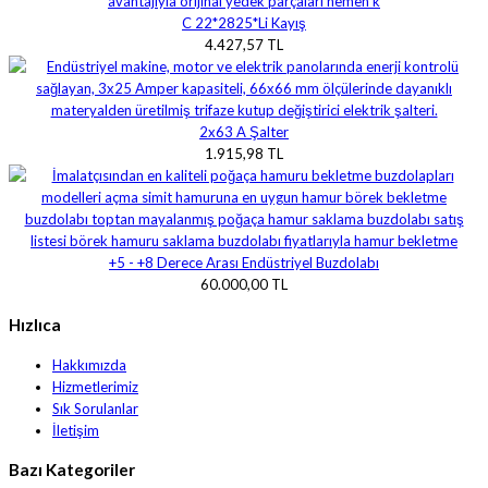
C 22*2825*Li Kayış
4.427,57 TL
2x63 A Şalter
1.915,98 TL
+5 - +8 Derece Arası Endüstriyel Buzdolabı
60.000,00 TL
Hızlıca
Hakkımızda
Hizmetlerimiz
Sık Sorulanlar
İletişim
Bazı Kategoriler