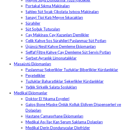
Meyve Suyu Dondurma Tozu İçecekler
Portakal Sıkma Makinaları
Sahlep Süt Sıcak Çikolata Isıtıcısı Makinaları
Sanayi Tipi Katı Meyve Sıkacakları
Sürahiler
Süt Soğuk Tutucuları
Çay Makinası Çay Kazanları Demlikler
Çelik Kahve Sos Sürahileri Paslanmaz Süt Potları
Üçüncü Nesil Kahve Demleme Ekipmanları
Şeffaf Filtre Kahve Çay Demleme Süt Servis Potları
Şerbet Ayranlık Limonatalıklar
Masaüstü Ekipmanları
Paslanmaz Şekerlikler Tuzluklar Biberlikler Kürdanlıklar
Peçetelikler
Tuzluklar Baharatlıklar Şekerlikler Kürdanlıklar
Yağlık Sirkelik Salata Soslukları
Medikal Ekipmanlar
Doktor El Yıkama Evyeleri
Galoş Bone Maske Önlük Kolluk Eldiven Dispenserleri ve
Dolapları
Hastane Çamaşırhane Ekipmanları
Medikal Aşı İlaç Kan Serum Saklama Dolapları
Medikal Derin Dondurucular Dipfrizler