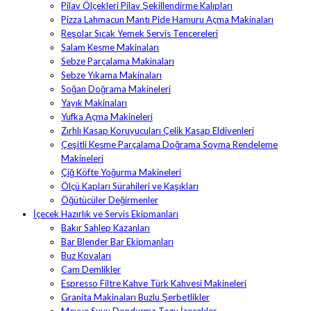
Pilav Ölçekleri Pilav Şekillendirme Kalıpları
Pizza Lahmacun Mantı Pide Hamuru Açma Makinaları
Reşolar Sıcak Yemek Servis Tencereleri
Salam Kesme Makinaları
Sebze Parçalama Makinaları
Sebze Yıkama Makinaları
Soğan Doğrama Makineleri
Yayık Makinaları
Yufka Açma Makineleri
Zırhlı Kasap Koruyucuları Çelik Kasap Eldivenleri
Çeşitli Kesme Parçalama Doğrama Soyma Rendeleme
Makineleri
Çiğ Köfte Yoğurma Makineleri
Ölçü Kapları Sürahileri ve Kaşıkları
Öğütücüler Değirmenler
İçecek Hazırlık ve Servis Ekipmanları
Bakır Sahlep Kazanları
Bar Blender Bar Ekipmanları
Buz Kovaları
Cam Demlikler
Espresso Filtre Kahve Türk Kahvesi Makineleri
Granita Makinaları Buzlu Şerbetlikler