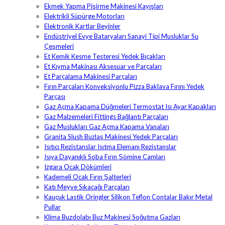
Ekmek Yapma Pişirme Makinesi Kayışları
Elektrikli Süpürge Motorları
Elektronik Kartlar Beyinler
Endüstriyel Evye Bataryaları Sanayi Tipi Musluklar Su
Çeşmeleri
Et Kemik Kesme Testeresi Yedek Bıçakları
Et Kıyma Makinası Aksesuar ve Parçaları
Et Parçalama Makinesi Parçaları
Fırın Parçaları Konveksiyonlu Pizza Baklava Fırını Yedek
Parçası
Gaz Açma Kapama Düğmeleri Termostat Isı Ayar Kapakları
Gaz Malzemeleri Fittings Bağlantı Parçaları
Gaz Muslukları Gaz Açma Kapama Vanaları
Granita Slush Buzlaş Makinesi Yedek Parçaları
Isıtıcı Rezistanslar Isıtma Elemanı Rezistanslar
Isıya Dayanıklı Soba Fırın Şömine Camları
Izgara Ocak Dökümleri
Kademeli Ocak Fırın Şalterleri
Katı Meyve Sıkacağı Parçaları
Kauçuk Lastik Oringler Silikon Teflon Contalar Bakır Metal
Pullar
Klima Buzdolabı Buz Makinesi Soğutma Gazları