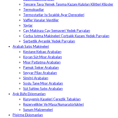
Tencere Tava Yemek Taşıma Kazanı Kulpları Kilitleri Klipsler
Termokupllar
Termostatlar Isı Sıcaklık Ayar Dereceleri
Valfler Vanalar Ventiller
Yaylar
Çay Makinası Çay Semaveri Yedek Parçaları
Çorba Isıtma Makineleri Çorbalık Kazanı Yedek Parçaları
Şerbetlik Ayranlık Yedek Parçaları
Arabalı Satış Makineleri
Kestane Kebap Arabaları
Koçan Süt Mısır Arabaları
Mısır Patlatma Arabaları
Pamuk Şeker Arabaları
Seyyar Pilav Arabaları
Simitçi Arabaları
Soslu Tane Mısır Arabaları
Süt Sahlep Satış Arabaları
Açık Büfe Ekipmanları
Kuruyemiş Kaseleri Çerezlik Tabakları
Rezervelikler Ve Masa Numaratörlükleri
Sunum Malzemeleri
Pişirme Ekipmanları