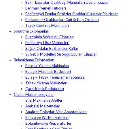
Bakır Izgaralar Ocakbaşı Mangalları Davlumbazlar
Benmari Yemek Isıtıcıları
Endüstriyel Fırınlar Fritözler Ocaklar Kuzineler Pişiriciler
Paslanmaz Ocakbaşları Cağ Kebap Ocakları
Tavuk Çevirme Makinaları
Soğutma Ekipmanları
Buzdolabı Soğutucu Cihazları
Endüstriyel Buz Makineleri
Soğuk Odalar Buzhaneler Raflar
Su Sebili Modelleri Su Soğutucuları Cihazlar
Bulaşıkhane Ekipmanları
Bardak Yıkama Makinaları
Bulaşık Makinası Basketleri
Bulaşık Tabak Temizleme Tabancası
Tabak Yıkama Makineleri
Çatal Kaşık Parlatıcıları
Çeşitli Malzeme Eşyalar
2. El Makine ve Aletler
Ambalaj Malzemeleri
Anahtar Dolapları Vale Anahtarlıkları
Banyo ve Wc Malzemeleri
Bölümleyiciler-Seperatörler