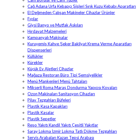
Cam Borular ve Cam Tüpler
Cağ Adana Urfa Kebapçı Şişleri Sırık Kuzu Kebabı Aparatları
El Değmeden Çalışan Makineler Cihazlar Ürünler
Fıçılar
Giysi Banyo ve Mutfak Askıları
Hırdavat Malzemeleri
Kampanyalı Makinalar
Kuruyemiş Kahve Şeker Bakliyat Krema Verme Aparatları
Dispenserleri
Küllükler
Kürekler
Küçük Ev Aletleri Cihazlar
Mağaza Restoran Büro Tipi Şemsiyelikler
Menü Mankenleri Menü Tahtaları
Mikserli Roma Maraş Dondurma Yapıcısı Kovaları
Ozon Makinaları Sanitasyon Cihazları
Pilav Tezgahları Büfeleri
Plastik Kasa Kapakları
Plastik Kasalar
Plastik Sepetler
Reşo Yakıtı Kandil Yakıtı Çeşitli Yakıtlar
Saray Lokma İzmir Lokma Tatlı Dökme Tezgahları
Servis Arabaları Kazan Tepsi Arabası