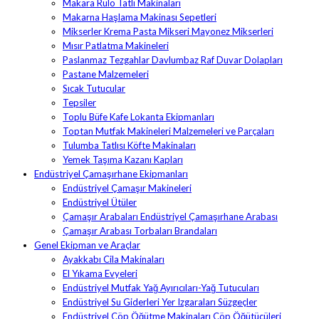
Makara Rulo Tatlı Makinaları
Makarna Haşlama Makinası Sepetleri
Mikserler Krema Pasta Mikseri Mayonez Mikserleri
Mısır Patlatma Makineleri
Paslanmaz Tezgahlar Davlumbaz Raf Duvar Dolapları
Pastane Malzemeleri
Sıcak Tutucular
Tepsiler
Toplu Büfe Kafe Lokanta Ekipmanları
Toptan Mutfak Makineleri Malzemeleri ve Parçaları
Tulumba Tatlısı Köfte Makinaları
Yemek Taşıma Kazanı Kapları
Endüstriyel Çamaşırhane Ekipmanları
Endüstriyel Çamaşır Makineleri
Endüstriyel Ütüler
Çamaşır Arabaları Endüstriyel Çamaşırhane Arabası
Çamaşır Arabası Torbaları Brandaları
Genel Ekipman ve Araçlar
Ayakkabı Cila Makinaları
El Yıkama Evyeleri
Endüstriyel Mutfak Yağ Ayırıcıları-Yağ Tutucuları
Endüstriyel Su Giderleri Yer Izgaraları Süzgeçler
Endüstriyel Çöp Öğütme Makinaları Çöp Öğütücüleri