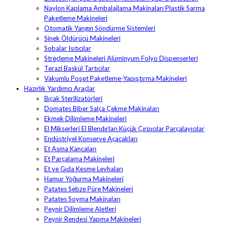
Naylon Kaplama Ambalajlama Makinaları Plastik Sarma
Paketleme Makineleri
Otomatik Yangın Söndürme Sistemleri
Sinek Öldürücü Makineleri
Sobalar Isıtıcılar
Streçleme Makineleri Alüminyum Folyo Dispenserleri
Terazi Baskül Tartıcılar
Vakumlu Poşet Paketleme-Yapıştırma Makineleri
Hazırlık Yardımcı Araçlar
Bıçak Sterilizatörleri
Domates Biber Salça Çekme Makinaları
Ekmek Dilimleme Makineleri
El Mikserleri El Blendırları Küçük Çırpıcılar Parçalayıcılar
Endüstriyel Konserve Açacakları
Et Asma Kancaları
Et Parçalama Makineleri
Et ve Gıda Kesme Levhaları
Hamur Yoğurma Makineleri
Patates Sebze Püre Makineleri
Patates Soyma Makinaları
Peynir Dilimleme Aletleri
Peynir Rendesi Yapma Makineleri