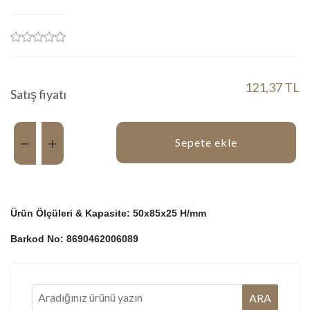
121,37 TL
Satış fiyatı
Miktar:
Sepete ekle
Ürün Ölçüleri & Kapasite: 50x85x25 H/mm
Barkod No: 8690462006089