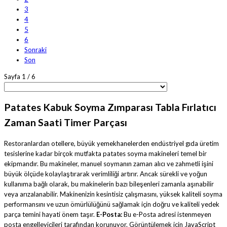
3
4
5
6
Sonraki
Son
Sayfa 1 / 6
Patates Kabuk Soyma Zımparası Tabla Fırlatıcı
Zaman Saati Timer Parçası
Restoranlardan otellere, büyük yemekhanelerden endüstriyel gıda üretim
tesislerine kadar birçok mutfakta patates soyma makineleri temel bir
ekipmandır. Bu makineler, manuel soymanın zaman alıcı ve zahmetli işini
büyük ölçüde kolaylaştırarak verimliliği artırır. Ancak sürekli ve yoğun
kullanıma bağlı olarak, bu makinelerin bazı bileşenleri zamanla aşınabilir
veya arızalanabilir. Makinenizin kesintisiz çalışmasını, yüksek kaliteli soyma
performansını ve uzun ömürlülüğünü sağlamak için doğru ve kaliteli yedek
parça temini hayati önem taşır.
E-Posta:
Bu e-Posta adresi istenmeyen
posta engelleyicileri tarafından korunuyor. Görüntülemek için JavaScript