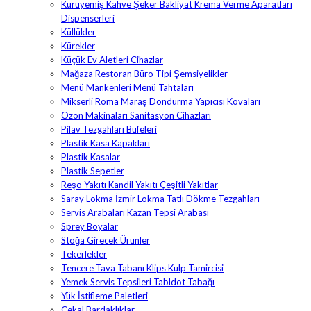
Kuruyemiş Kahve Şeker Bakliyat Krema Verme Aparatları
Dispenserleri
Küllükler
Kürekler
Küçük Ev Aletleri Cihazlar
Mağaza Restoran Büro Tipi Şemsiyelikler
Menü Mankenleri Menü Tahtaları
Mikserli Roma Maraş Dondurma Yapıcısı Kovaları
Ozon Makinaları Sanitasyon Cihazları
Pilav Tezgahları Büfeleri
Plastik Kasa Kapakları
Plastik Kasalar
Plastik Sepetler
Reşo Yakıtı Kandil Yakıtı Çeşitli Yakıtlar
Saray Lokma İzmir Lokma Tatlı Dökme Tezgahları
Servis Arabaları Kazan Tepsi Arabası
Sprey Boyalar
Stoğa Girecek Ürünler
Tekerlekler
Tencere Tava Tabanı Klips Kulp Tamircisi
Yemek Servis Tepsileri Tabldot Tabağı
Yük İstifleme Paletleri
Çekal Bardaklıklar