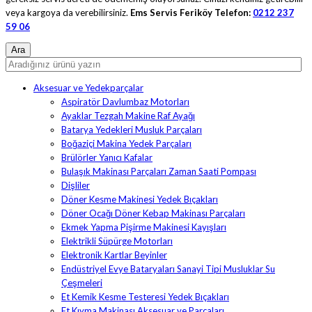
veya kargoya da verebilirsiniz.
Ems Servis Feriköy Telefon:
0212 237
59 06
Aksesuar ve Yedekparçalar
Aspiratör Davlumbaz Motorları
Ayaklar Tezgah Makine Raf Ayağı
Batarya Yedekleri Musluk Parçaları
Boğaziçi Makina Yedek Parçaları
Brülörler Yanıcı Kafalar
Bulaşık Makinası Parçaları Zaman Saati Pompası
Dişliler
Döner Kesme Makinesi Yedek Bıçakları
Döner Ocağı Döner Kebap Makinası Parçaları
Ekmek Yapma Pişirme Makinesi Kayışları
Elektrikli Süpürge Motorları
Elektronik Kartlar Beyinler
Endüstriyel Evye Bataryaları Sanayi Tipi Musluklar Su
Çeşmeleri
Et Kemik Kesme Testeresi Yedek Bıçakları
Et Kıyma Makinası Aksesuar ve Parçaları