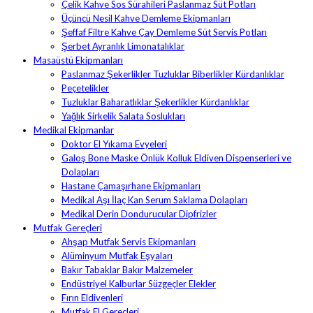
Çelik Kahve Sos Sürahileri Paslanmaz Süt Potları
Üçüncü Nesil Kahve Demleme Ekipmanları
Şeffaf Filtre Kahve Çay Demleme Süt Servis Potları
Şerbet Ayranlık Limonatalıklar
Masaüstü Ekipmanları
Paslanmaz Şekerlikler Tuzluklar Biberlikler Kürdanlıklar
Peçetelikler
Tuzluklar Baharatlıklar Şekerlikler Kürdanlıklar
Yağlık Sirkelik Salata Soslukları
Medikal Ekipmanlar
Doktor El Yıkama Evyeleri
Galoş Bone Maske Önlük Kolluk Eldiven Dispenserleri ve
Dolapları
Hastane Çamaşırhane Ekipmanları
Medikal Aşı İlaç Kan Serum Saklama Dolapları
Medikal Derin Dondurucular Dipfrizler
Mutfak Gereçleri
Ahşap Mutfak Servis Ekipmanları
Alüminyum Mutfak Eşyaları
Bakır Tabaklar Bakır Malzemeler
Endüstriyel Kalburlar Süzgeçler Elekler
Fırın Eldivenleri
Mutfak El Gereçleri