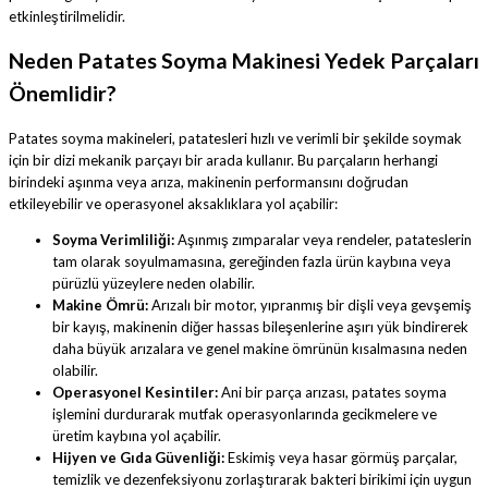
etkinleştirilmelidir.
Neden Patates Soyma Makinesi Yedek Parçaları
Önemlidir?
Patates soyma makineleri, patatesleri hızlı ve verimli bir şekilde soymak
için bir dizi mekanik parçayı bir arada kullanır. Bu parçaların herhangi
birindeki aşınma veya arıza, makinenin performansını doğrudan
etkileyebilir ve operasyonel aksaklıklara yol açabilir:
Soyma Verimliliği:
Aşınmış zımparalar veya rendeler, patateslerin
tam olarak soyulmamasına, gereğinden fazla ürün kaybına veya
pürüzlü yüzeylere neden olabilir.
Makine Ömrü:
Arızalı bir motor, yıpranmış bir dişli veya gevşemiş
bir kayış, makinenin diğer hassas bileşenlerine aşırı yük bindirerek
daha büyük arızalara ve genel makine ömrünün kısalmasına neden
olabilir.
Operasyonel Kesintiler:
Ani bir parça arızası, patates soyma
işlemini durdurarak mutfak operasyonlarında gecikmelere ve
üretim kaybına yol açabilir.
Hijyen ve Gıda Güvenliği:
Eskimiş veya hasar görmüş parçalar,
temizlik ve dezenfeksiyonu zorlaştırarak bakteri birikimi için uygun