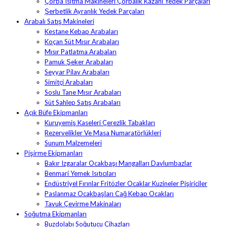
Çorba Isıtma Makineleri Çorbalık Kazanı Yedek Parçaları
Şerbetlik Ayranlık Yedek Parçaları
Arabalı Satış Makineleri
Kestane Kebap Arabaları
Koçan Süt Mısır Arabaları
Mısır Patlatma Arabaları
Pamuk Şeker Arabaları
Seyyar Pilav Arabaları
Simitçi Arabaları
Soslu Tane Mısır Arabaları
Süt Sahlep Satış Arabaları
Açık Büfe Ekipmanları
Kuruyemiş Kaseleri Çerezlik Tabakları
Rezervelikler Ve Masa Numaratörlükleri
Sunum Malzemeleri
Pişirme Ekipmanları
Bakır Izgaralar Ocakbaşı Mangalları Davlumbazlar
Benmari Yemek Isıtıcıları
Endüstriyel Fırınlar Fritözler Ocaklar Kuzineler Pişiriciler
Paslanmaz Ocakbaşları Cağ Kebap Ocakları
Tavuk Çevirme Makinaları
Soğutma Ekipmanları
Buzdolabı Soğutucu Cihazları