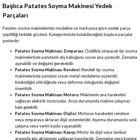
Başlıca Patates Soyma Makinesi Yedek
Parçaları
Patates soyma makinelerinin modeline ve markasına göre yedek parça
çeşitliliği farklılık gösterir. Kategorimizde bulabileceğiniz başlıca parçalar
şunlardır:
Patates Soyma Makinası Zımparası:
Özellikle zımparalı tip soyma
makinelerinde patatesin dış kabuğunu soyan ana yüzeydir. Zamanla
aşınabilir ve değişimi gerekebilir.
Patates Soyma Makinası Rendesi:
Rendeli tip soyma
makinelerinde patatesi soyan metal rendeleme yüzeyidir.
Keskinliğini yitirdiğinde veya deforme olduğunda değişimi
önemlidir.
Patates Soyma Makinası Motoru:
Makinenin ana hareketini
sağlayan elektrik motorudur. Arıza durumunda makine çalışmaz
hale gelebilir.
Patates Soyma Makinası Dişlisi:
Motorun hareketini rendeye
veya zımparaya aktaran dişli sistemleridir. Aşınma durumunda sesli
çalışma veya verim kaybı yaşanabilir.
Patates Soyma Makinası Kayışı:
Motor ile dişli veya tambur
arasında güç aktarımını sağlayan kayışlardır. Gevşeme veya kopma