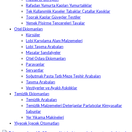
Rafadan Yumurta Kapları Yumurtalıklar
Tek Kullanımlık Kaseler Tabaklar Çatallar Kaşıklar
Toprak Kaplar Güveçler Testiler
Yemek Pişirme Tencereleri Tavalar
Otel Ekipmanları
Kürsüler
Lobi Karşılama Alanı Malzemeleri
Lobi Taşıma Arabaları
Masalar Sandalyeler
Otel Odası Ekipmanları
Paravanlar
Servantlar
Soğutmalı Pasta Tatlı Meze Teşhir Arabaları
Taşıma Arabaları
Vestiyerler ve Ayaklı Askılıklar
Temizlik Ekipmanları
Temizlik Arabaları
Temizlik Malzemeleri Deterjanlar Parlatıcılar Kimyasallar
Sabunlar
Yer Yıkama Makineleri
Yiyecek İçecek Otomatları