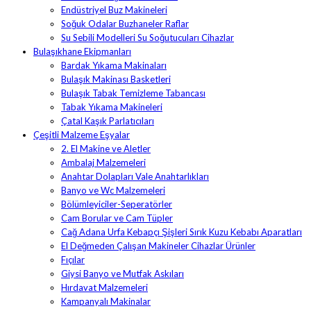
Endüstriyel Buz Makineleri
Soğuk Odalar Buzhaneler Raflar
Su Sebili Modelleri Su Soğutucuları Cihazlar
Bulaşıkhane Ekipmanları
Bardak Yıkama Makinaları
Bulaşık Makinası Basketleri
Bulaşık Tabak Temizleme Tabancası
Tabak Yıkama Makineleri
Çatal Kaşık Parlatıcıları
Çeşitli Malzeme Eşyalar
2. El Makine ve Aletler
Ambalaj Malzemeleri
Anahtar Dolapları Vale Anahtarlıkları
Banyo ve Wc Malzemeleri
Bölümleyiciler-Seperatörler
Cam Borular ve Cam Tüpler
Cağ Adana Urfa Kebapçı Şişleri Sırık Kuzu Kebabı Aparatları
El Değmeden Çalışan Makineler Cihazlar Ürünler
Fıçılar
Giysi Banyo ve Mutfak Askıları
Hırdavat Malzemeleri
Kampanyalı Makinalar