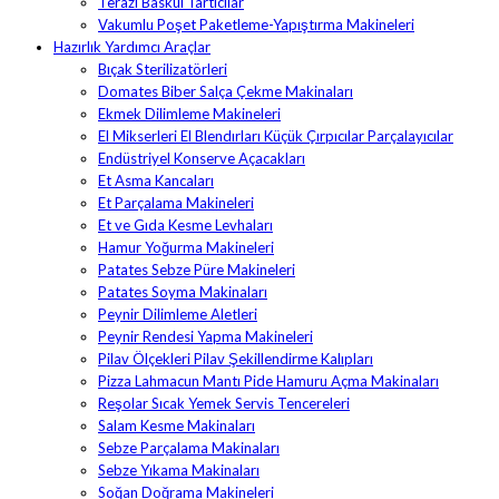
Terazi Baskül Tartıcılar
Vakumlu Poşet Paketleme-Yapıştırma Makineleri
Hazırlık Yardımcı Araçlar
Bıçak Sterilizatörleri
Domates Biber Salça Çekme Makinaları
Ekmek Dilimleme Makineleri
El Mikserleri El Blendırları Küçük Çırpıcılar Parçalayıcılar
Endüstriyel Konserve Açacakları
Et Asma Kancaları
Et Parçalama Makineleri
Et ve Gıda Kesme Levhaları
Hamur Yoğurma Makineleri
Patates Sebze Püre Makineleri
Patates Soyma Makinaları
Peynir Dilimleme Aletleri
Peynir Rendesi Yapma Makineleri
Pilav Ölçekleri Pilav Şekillendirme Kalıpları
Pizza Lahmacun Mantı Pide Hamuru Açma Makinaları
Reşolar Sıcak Yemek Servis Tencereleri
Salam Kesme Makinaları
Sebze Parçalama Makinaları
Sebze Yıkama Makinaları
Soğan Doğrama Makineleri