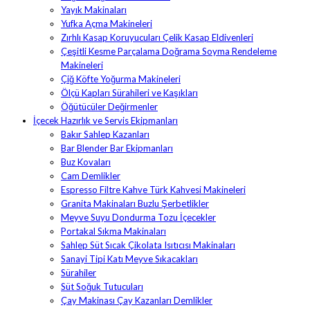
Yayık Makinaları
Yufka Açma Makineleri
Zırhlı Kasap Koruyucuları Çelik Kasap Eldivenleri
Çeşitli Kesme Parçalama Doğrama Soyma Rendeleme
Makineleri
Çiğ Köfte Yoğurma Makineleri
Ölçü Kapları Sürahileri ve Kaşıkları
Öğütücüler Değirmenler
İçecek Hazırlık ve Servis Ekipmanları
Bakır Sahlep Kazanları
Bar Blender Bar Ekipmanları
Buz Kovaları
Cam Demlikler
Espresso Filtre Kahve Türk Kahvesi Makineleri
Granita Makinaları Buzlu Şerbetlikler
Meyve Suyu Dondurma Tozu İçecekler
Portakal Sıkma Makinaları
Sahlep Süt Sıcak Çikolata Isıtıcısı Makinaları
Sanayi Tipi Katı Meyve Sıkacakları
Sürahiler
Süt Soğuk Tutucuları
Çay Makinası Çay Kazanları Demlikler