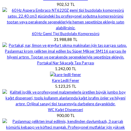
902,52 TL
60 Hz Gemi Tipi Buzdolabı Kompresörü
31.988,88 TL
Portakal Nar Sıkacağı Tası Parçası
1.242,00 TL
Kare Ledli Fener
5.123,25 TL
WC Kağıt Dispenseri
900,00 TL