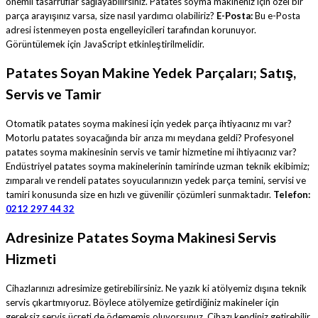
önemli tasarruflar sağlayabilirsiniz. Patates soyma makineniz için özel bir
parça arayışınız varsa, size nasıl yardımcı olabiliriz?
E-Posta:
Bu e-Posta
adresi istenmeyen posta engelleyicileri tarafından korunuyor.
Görüntülemek için JavaScript etkinleştirilmelidir.
Patates Soyan Makine Yedek Parçaları; Satış,
Servis ve Tamir
Otomatik patates soyma makinesi için yedek parça ihtiyacınız mı var?
Motorlu patates soyacağında bir arıza mı meydana geldi? Profesyonel
patates soyma makinesinin servis ve tamir hizmetine mi ihtiyacınız var?
Endüstriyel patates soyma makinelerinin tamirinde uzman teknik ekibimiz;
zımparalı ve rendeli patates soyucularınızın yedek parça temini, servisi ve
tamiri konusunda size en hızlı ve güvenilir çözümleri sunmaktadır.
Telefon:
0212 297 44 32
Adresinize Patates Soyma Makinesi Servis
Hizmeti
Cihazlarınızı adresimize getirebilirsiniz. Ne yazık ki atölyemiz dışına teknik
servis çıkartmıyoruz. Böylece atölyemize getirdiğiniz makineler için
gereksiz servis ücreti de ödememiş oluyorsunuz. Cihazı kendiniz getirebilir