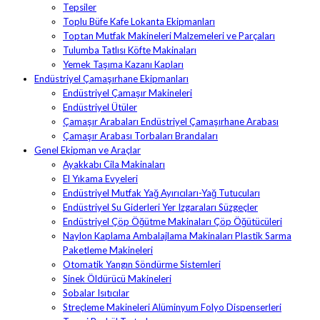
Tepsiler
Toplu Büfe Kafe Lokanta Ekipmanları
Toptan Mutfak Makineleri Malzemeleri ve Parçaları
Tulumba Tatlısı Köfte Makinaları
Yemek Taşıma Kazanı Kapları
Endüstriyel Çamaşırhane Ekipmanları
Endüstriyel Çamaşır Makineleri
Endüstriyel Ütüler
Çamaşır Arabaları Endüstriyel Çamaşırhane Arabası
Çamaşır Arabası Torbaları Brandaları
Genel Ekipman ve Araçlar
Ayakkabı Cila Makinaları
El Yıkama Evyeleri
Endüstriyel Mutfak Yağ Ayırıcıları-Yağ Tutucuları
Endüstriyel Su Giderleri Yer Izgaraları Süzgeçler
Endüstriyel Çöp Öğütme Makinaları Çöp Öğütücüleri
Naylon Kaplama Ambalajlama Makinaları Plastik Sarma
Paketleme Makineleri
Otomatik Yangın Söndürme Sistemleri
Sinek Öldürücü Makineleri
Sobalar Isıtıcılar
Streçleme Makineleri Alüminyum Folyo Dispenserleri