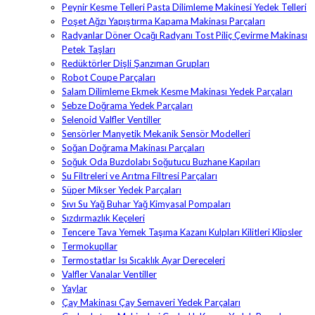
Peynir Kesme Telleri Pasta Dilimleme Makinesi Yedek Telleri
Poşet Ağzı Yapıştırma Kapama Makinası Parçaları
Radyanlar Döner Ocağı Radyanı Tost Piliç Çevirme Makinası
Petek Taşları
Redüktörler Dişli Şanzıman Grupları
Robot Coupe Parçaları
Salam Dilimleme Ekmek Kesme Makinası Yedek Parçaları
Sebze Doğrama Yedek Parçaları
Selenoid Valfler Ventiller
Sensörler Manyetik Mekanik Sensör Modelleri
Soğan Doğrama Makinası Parçaları
Soğuk Oda Buzdolabı Soğutucu Buzhane Kapıları
Su Filtreleri ve Arıtma Filtresi Parçaları
Süper Mikser Yedek Parçaları
Sıvı Su Yağ Buhar Yağ Kimyasal Pompaları
Sızdırmazlık Keçeleri
Tencere Tava Yemek Taşıma Kazanı Kulpları Kilitleri Klipsler
Termokupllar
Termostatlar Isı Sıcaklık Ayar Dereceleri
Valfler Vanalar Ventiller
Yaylar
Çay Makinası Çay Semaveri Yedek Parçaları