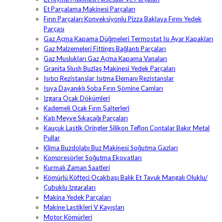
Et Parçalama Makinesi Parçaları
Fırın Parçaları Konveksiyonlu Pizza Baklava Fırını Yedek
Parçası
Gaz Açma Kapama Düğmeleri Termostat Isı Ayar Kapakları
Gaz Malzemeleri Fittings Bağlantı Parçaları
Gaz Muslukları Gaz Açma Kapama Vanaları
Granita Slush Buzlaş Makinesi Yedek Parçaları
Isıtıcı Rezistanslar Isıtma Elemanı Rezistanslar
Isıya Dayanıklı Soba Fırın Şömine Camları
Izgara Ocak Dökümleri
Kademeli Ocak Fırın Şalterleri
Katı Meyve Sıkacağı Parçaları
Kauçuk Lastik Oringler Silikon Teflon Contalar Bakır Metal
Pullar
Klima Buzdolabı Buz Makinesi Soğutma Gazları
Kompresörler Soğutma Ekovatları
Kurmalı Zaman Saatleri
Kömürlü Köfteci Ocakbaşı Balık Et Tavuk Mangalı Oluklu/
Çubuklu Izgaraları
Makina Yedek Parçaları
Makine Lastikleri V Kayışları
Motor Kömürleri