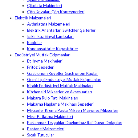
Çikolata Makineleri
Çöp Kovaları Çöp Konteynerleri
Elektrik Malzemeleri
Aydınlatma Malzemeleri
Elektrik Anahtarları Switchler Şalterler
Işıklı İkaz Sinyal Lambaları
Kablolar
Kondansatörler Kapasitörler
Endüstriyel Mutfak Ekipmanları
Et Kıyma Makineleri
Fritöz Sepetleri
Gastronom Küvetler Gastronom Kaplar
Gemi Tipi Endüstriyel Mutfak Ekipmanları
Kiralık Endüstriyel Mutfak Makinaları
Kitchenaid Mikserler ve Aksesuarları
Makara Rulo Tatlı Makinaları
Makarna Haşlama Makinası Sepetleri
Mikserler Krema Pasta Mikseri Mayonez Mikserleri
Mısır Patlatma Makineleri
Paslanmaz Tezgahlar Davlumbaz Raf Duvar Dolapları
Pastane Malzemeleri
Sıcak Tutucular