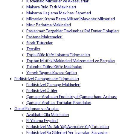
Kitchenaid Mikserler ve Aksesuarları
Makara Rulo Tatlı Makinaları
Makarna Haşlama Makinası Sepetleri
Mikserler Krema Pasta Mikseri Mayonez Mikserleri
Mısır Patlatma Makineleri
Paslanmaz Tezgahlar Davlumbaz Raf Duvar Dolapları
Pastane Malzemeleri
Sıcak Tutucular
Tepsiler
Toplu Büfe Kafe Lokanta Ekipmanları
Toptan Mutfak Makineleri Malzemeleri ve Parçaları
Tulumba Tatlısı Köfte Makinaları
Yemek Taşıma Kazanı Kapları
Endüstriyel Çamaşırhane Ekipmanları
Endüstriyel Çamaşır Makineleri
Endüstriyel Ütüler
Çamaşır Arabaları Endüstriyel Çamaşırhane Arabası
Çamaşır Arabası Torbaları Brandaları
Genel Ekipman ve Araçlar
Ayakkabı Cila Makinaları
El Yıkama Evyeleri
Endüstriyel Mutfak Yağ Ayırıcıları-Yağ Tutucuları
Endüstriyel Su Giderleri Yer Izgaraları Süzgeçler