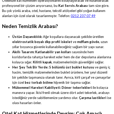
Otelinizin kat hizmetleri operasyonlarını kolaylaştıracak ve hızlandıracak
profesyonel bir çözüm arıyorsanız, bu
Kat Servis Arabası
tam size göre.
Bu çok yönlü araba, otel, hastane, tekstil atölyeleri gibi yoğun kullanım
alanları için özel olarak tasarlanmıştır. Telefon:
0212 237 07 49
Neden Temizlik Arabası?
Üstün Dayanıklılık:
Ağır koşullara dayanacak şekilde üretilen
elektrostatik boyalı dkp profil iskelet
ve
mdflam gövde
, uzun
yıllar boyunca güvenle kullanabileceğiniz sağlam bir yapı sunar.
Akıllı Tasarım:
Katlanabilir yan kolları
sayesinde hem
koridorlarda rahatça hareket eder hem de dar depolama alanlarına
kolayca sığar.
Kilitli kapak
, malzemelerinizin güvenliğini sağlar.
Her Şey Tek Bir Yerde:
5 bölümlü üst buklet kutusu
ve geniş iç
hacim, temizlik malzemelerinden buklet ürünlere, her şeyi düzenli
bir şekilde taşımanıza olanak tanır. Ayrıca, kirli çarşaf ve çamaşırlar
için özel
bez torbalı bölme
hijyenik bir taşıma sağlar.
Mükemmel Hareket Kabiliyeti:
Döner tekerlekleri
ile kolayca
manevra yapar. İkisi frenli olmak üzere dört adet tekerlek, arabayı
istediğiniz yerde sabitlemenize yardımcı olur.
Çarpma lastikleri
ise
olası hasarları önler.
Otel Kat Hizmetlerinde Devrim: Çok Amaçlı