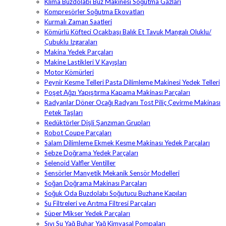
Klima Buzdolabı Buz Makinesi Soğutma Gazları
Kompresörler Soğutma Ekovatları
Kurmalı Zaman Saatleri
Kömürlü Köfteci Ocakbaşı Balık Et Tavuk Mangalı Oluklu/
Çubuklu Izgaraları
Makina Yedek Parçaları
Makine Lastikleri V Kayışları
Motor Kömürleri
Peynir Kesme Telleri Pasta Dilimleme Makinesi Yedek Telleri
Poşet Ağzı Yapıştırma Kapama Makinası Parçaları
Radyanlar Döner Ocağı Radyanı Tost Piliç Çevirme Makinası
Petek Taşları
Redüktörler Dişli Şanzıman Grupları
Robot Coupe Parçaları
Salam Dilimleme Ekmek Kesme Makinası Yedek Parçaları
Sebze Doğrama Yedek Parçaları
Selenoid Valfler Ventiller
Sensörler Manyetik Mekanik Sensör Modelleri
Soğan Doğrama Makinası Parçaları
Soğuk Oda Buzdolabı Soğutucu Buzhane Kapıları
Su Filtreleri ve Arıtma Filtresi Parçaları
Süper Mikser Yedek Parçaları
Sıvı Su Yağ Buhar Yağ Kimyasal Pompaları