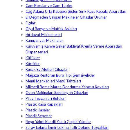
Cam Borular ve Cam Tüpler
Cağ Adana Urfa Kebapçı Şişleri Sırık Kuzu Kebabı Aparatları
El Değmeden Çalışan Makineler Cihazlar Ürünler
Fıçılar
Giysi Banyo ve Mutfak Askıları
Hırdavat Malzemeleri
Kampanyalı Makinalar
Kuruyemiş Kahve Şeker Bakliyat Krema Verme Aparatları
Dispenserleri
Küllükler
Kürekler
Küçük Ev Aletleri Cihazlar
Mağaza Restoran Büro Tipi Şemsiyelikler
Menü Mankenleri Menü Tahtaları
Mikserli Roma Maraş Dondurma Yapıcısı Kovaları
Ozon Makinaları Sanitasyon Cihazları
Pilav Tezgahları Büfeleri
Plastik Kasa Kapakları
Plastik Kasalar
Plastik Sepetler
Reşo Yakıtı Kandil Yakıtı Çeşitli Yakıtlar
Saray Lokma İzmir Lokma Tatlı Dökme Tezgahları