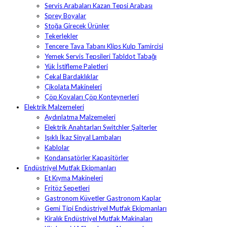
Servis Arabaları Kazan Tepsi Arabası
Sprey Boyalar
Stoğa Girecek Ürünler
Tekerlekler
Tencere Tava Tabanı Klips Kulp Tamircisi
Yemek Servis Tepsileri Tabldot Tabağı
Yük İstifleme Paletleri
Çekal Bardaklıklar
Çikolata Makineleri
Çöp Kovaları Çöp Konteynerleri
Elektrik Malzemeleri
Aydınlatma Malzemeleri
Elektrik Anahtarları Switchler Şalterler
Işıklı İkaz Sinyal Lambaları
Kablolar
Kondansatörler Kapasitörler
Endüstriyel Mutfak Ekipmanları
Et Kıyma Makineleri
Fritöz Sepetleri
Gastronom Küvetler Gastronom Kaplar
Gemi Tipi Endüstriyel Mutfak Ekipmanları
Kiralık Endüstriyel Mutfak Makinaları