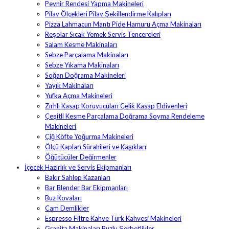
Peynir Rendesi Yapma Makineleri
Pilav Ölçekleri Pilav Şekillendirme Kalıpları
Pizza Lahmacun Mantı Pide Hamuru Açma Makinaları
Reşolar Sıcak Yemek Servis Tencereleri
Salam Kesme Makinaları
Sebze Parçalama Makinaları
Sebze Yıkama Makinaları
Soğan Doğrama Makineleri
Yayık Makinaları
Yufka Açma Makineleri
Zırhlı Kasap Koruyucuları Çelik Kasap Eldivenleri
Çeşitli Kesme Parçalama Doğrama Soyma Rendeleme
Makineleri
Çiğ Köfte Yoğurma Makineleri
Ölçü Kapları Sürahileri ve Kaşıkları
Öğütücüler Değirmenler
İçecek Hazırlık ve Servis Ekipmanları
Bakır Sahlep Kazanları
Bar Blender Bar Ekipmanları
Buz Kovaları
Cam Demlikler
Espresso Filtre Kahve Türk Kahvesi Makineleri
Granita Makinaları Buzlu Şerbetlikler