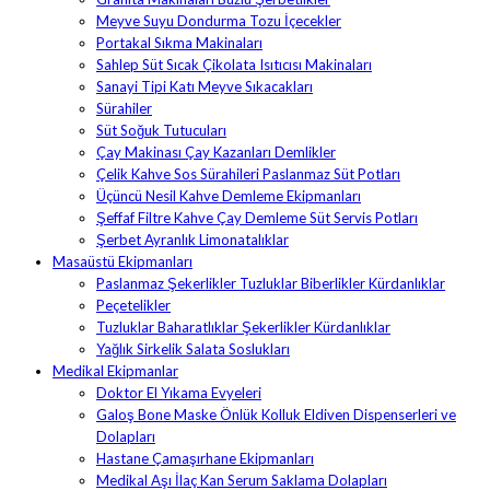
Meyve Suyu Dondurma Tozu İçecekler
Portakal Sıkma Makinaları
Sahlep Süt Sıcak Çikolata Isıtıcısı Makinaları
Sanayi Tipi Katı Meyve Sıkacakları
Sürahiler
Süt Soğuk Tutucuları
Çay Makinası Çay Kazanları Demlikler
Çelik Kahve Sos Sürahileri Paslanmaz Süt Potları
Üçüncü Nesil Kahve Demleme Ekipmanları
Şeffaf Filtre Kahve Çay Demleme Süt Servis Potları
Şerbet Ayranlık Limonatalıklar
Masaüstü Ekipmanları
Paslanmaz Şekerlikler Tuzluklar Biberlikler Kürdanlıklar
Peçetelikler
Tuzluklar Baharatlıklar Şekerlikler Kürdanlıklar
Yağlık Sirkelik Salata Soslukları
Medikal Ekipmanlar
Doktor El Yıkama Evyeleri
Galoş Bone Maske Önlük Kolluk Eldiven Dispenserleri ve
Dolapları
Hastane Çamaşırhane Ekipmanları
Medikal Aşı İlaç Kan Serum Saklama Dolapları