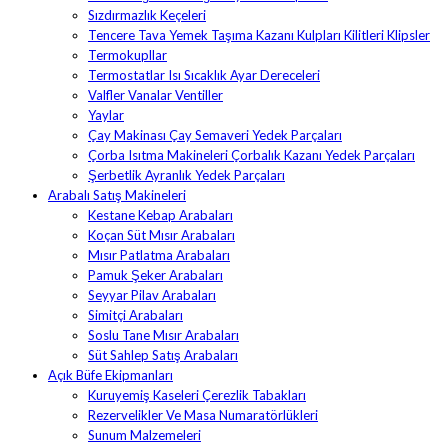
Sızdırmazlık Keçeleri
Tencere Tava Yemek Taşıma Kazanı Kulpları Kilitleri Klipsler
Termokupllar
Termostatlar Isı Sıcaklık Ayar Dereceleri
Valfler Vanalar Ventiller
Yaylar
Çay Makinası Çay Semaveri Yedek Parçaları
Çorba Isıtma Makineleri Çorbalık Kazanı Yedek Parçaları
Şerbetlik Ayranlık Yedek Parçaları
Arabalı Satış Makineleri
Kestane Kebap Arabaları
Koçan Süt Mısır Arabaları
Mısır Patlatma Arabaları
Pamuk Şeker Arabaları
Seyyar Pilav Arabaları
Simitçi Arabaları
Soslu Tane Mısır Arabaları
Süt Sahlep Satış Arabaları
Açık Büfe Ekipmanları
Kuruyemiş Kaseleri Çerezlik Tabakları
Rezervelikler Ve Masa Numaratörlükleri
Sunum Malzemeleri