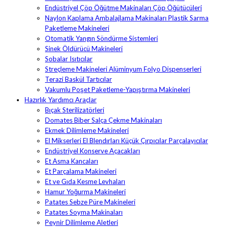
Endüstriyel Çöp Öğütme Makinaları Çöp Öğütücüleri
Naylon Kaplama Ambalajlama Makinaları Plastik Sarma
Paketleme Makineleri
Otomatik Yangın Söndürme Sistemleri
Sinek Öldürücü Makineleri
Sobalar Isıtıcılar
Streçleme Makineleri Alüminyum Folyo Dispenserleri
Terazi Baskül Tartıcılar
Vakumlu Poşet Paketleme-Yapıştırma Makineleri
Hazırlık Yardımcı Araçlar
Bıçak Sterilizatörleri
Domates Biber Salça Çekme Makinaları
Ekmek Dilimleme Makineleri
El Mikserleri El Blendırları Küçük Çırpıcılar Parçalayıcılar
Endüstriyel Konserve Açacakları
Et Asma Kancaları
Et Parçalama Makineleri
Et ve Gıda Kesme Levhaları
Hamur Yoğurma Makineleri
Patates Sebze Püre Makineleri
Patates Soyma Makinaları
Peynir Dilimleme Aletleri