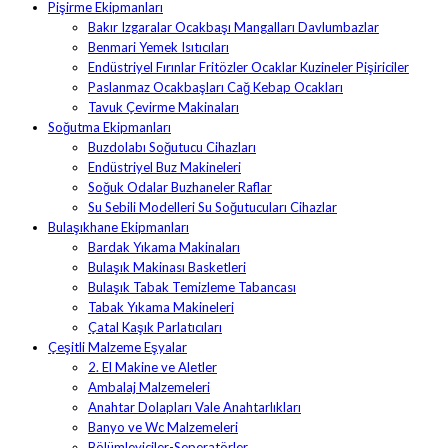
Pişirme Ekipmanları
Bakır Izgaralar Ocakbaşı Mangalları Davlumbazlar
Benmari Yemek Isıtıcıları
Endüstriyel Fırınlar Fritözler Ocaklar Kuzineler Pişiriciler
Paslanmaz Ocakbaşları Cağ Kebap Ocakları
Tavuk Çevirme Makinaları
Soğutma Ekipmanları
Buzdolabı Soğutucu Cihazları
Endüstriyel Buz Makineleri
Soğuk Odalar Buzhaneler Raflar
Su Sebili Modelleri Su Soğutucuları Cihazlar
Bulaşıkhane Ekipmanları
Bardak Yıkama Makinaları
Bulaşık Makinası Basketleri
Bulaşık Tabak Temizleme Tabancası
Tabak Yıkama Makineleri
Çatal Kaşık Parlatıcıları
Çeşitli Malzeme Eşyalar
2. El Makine ve Aletler
Ambalaj Malzemeleri
Anahtar Dolapları Vale Anahtarlıkları
Banyo ve Wc Malzemeleri
Bölümleyiciler-Seperatörler