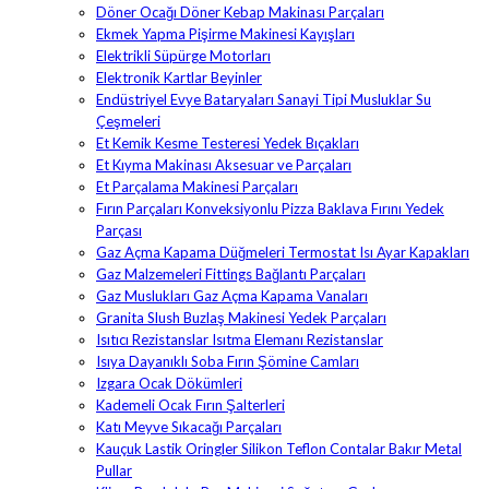
Döner Ocağı Döner Kebap Makinası Parçaları
Ekmek Yapma Pişirme Makinesi Kayışları
Elektrikli Süpürge Motorları
Elektronik Kartlar Beyinler
Endüstriyel Evye Bataryaları Sanayi Tipi Musluklar Su
Çeşmeleri
Et Kemik Kesme Testeresi Yedek Bıçakları
Et Kıyma Makinası Aksesuar ve Parçaları
Et Parçalama Makinesi Parçaları
Fırın Parçaları Konveksiyonlu Pizza Baklava Fırını Yedek
Parçası
Gaz Açma Kapama Düğmeleri Termostat Isı Ayar Kapakları
Gaz Malzemeleri Fittings Bağlantı Parçaları
Gaz Muslukları Gaz Açma Kapama Vanaları
Granita Slush Buzlaş Makinesi Yedek Parçaları
Isıtıcı Rezistanslar Isıtma Elemanı Rezistanslar
Isıya Dayanıklı Soba Fırın Şömine Camları
Izgara Ocak Dökümleri
Kademeli Ocak Fırın Şalterleri
Katı Meyve Sıkacağı Parçaları
Kauçuk Lastik Oringler Silikon Teflon Contalar Bakır Metal
Pullar