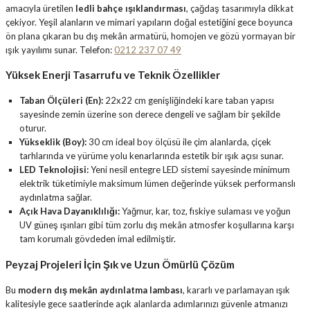
amacıyla üretilen
ledli bahçe ışıklandırması
, çağdaş tasarımıyla dikkat
çekiyor. Yeşil alanların ve mimari yapıların doğal estetiğini gece boyunca
ön plana çıkaran bu dış mekân armatürü, homojen ve gözü yormayan bir
ışık yayılımı sunar. Telefon:
0212 237 07 49
Yüksek Enerji Tasarrufu ve Teknik Özellikler
Taban Ölçüleri (En):
22x22 cm genişliğindeki kare taban yapısı
sayesinde zemin üzerine son derece dengeli ve sağlam bir şekilde
oturur.
Yükseklik (Boy):
30 cm ideal boy ölçüsü ile çim alanlarda, çiçek
tarhlarında ve yürüme yolu kenarlarında estetik bir ışık açısı sunar.
LED Teknolojisi:
Yeni nesil entegre LED sistemi sayesinde minimum
elektrik tüketimiyle maksimum lümen değerinde yüksek performanslı
aydınlatma sağlar.
Açık Hava Dayanıklılığı:
Yağmur, kar, toz, fıskiye sulaması ve yoğun
UV güneş ışınları gibi tüm zorlu dış mekân atmosfer koşullarına karşı
tam korumalı gövdeden imal edilmiştir.
Peyzaj Projeleri İçin Şık ve Uzun Ömürlü Çözüm
Bu
modern dış mekân aydınlatma lambası
, kararlı ve parlamayan ışık
kalitesiyle gece saatlerinde açık alanlarda adımlarınızı güvenle atmanızı