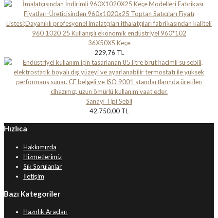
36X50X5 Keçe
229,76 TL
Sanayi Tipi Sebil
42.750,00 TL
Hızlıca
Hakkımızda
Hizmetlerimiz
Sık Sorulanlar
İletişim
Bazı Kategoriler
Hazırlık Araçları