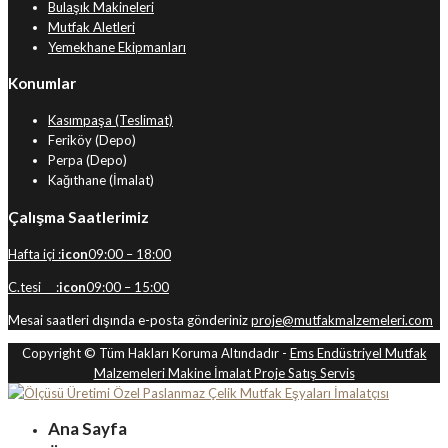
Bulaşık Makineleri
Mutfak Aletleri
Yemekhane Ekipmanları
Konumlar
Kasımpaşa (Teslimat)
Feriköy (Depo)
Perpa (Depo)
Kağıthane (İmalat)
Çalışma Saatlerimiz
Hafta içi :
icon
09:00 – 18:00
C.tesi :
icon
09:00 – 15:00
Mesai saatleri dışında e-posta gönderiniz
proje@mutfakmalzemeleri.com
Copyright © Tüm Hakları Koruma Altındadır -
Ems Endüstriyel Mutfak
Malzemeleri Makine İmalat Proje Satış Servis
Ana Sayfa