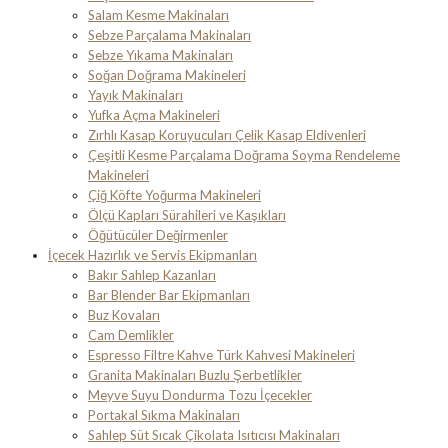
Salam Kesme Makinaları
Sebze Parçalama Makinaları
Sebze Yıkama Makinaları
Soğan Doğrama Makineleri
Yayık Makinaları
Yufka Açma Makineleri
Zırhlı Kasap Koruyucuları Çelik Kasap Eldivenleri
Çeşitli Kesme Parçalama Doğrama Soyma Rendeleme
Makineleri
Çiğ Köfte Yoğurma Makineleri
Ölçü Kapları Sürahileri ve Kaşıkları
Öğütücüler Değirmenler
İçecek Hazırlık ve Servis Ekipmanları
Bakır Sahlep Kazanları
Bar Blender Bar Ekipmanları
Buz Kovaları
Cam Demlikler
Espresso Filtre Kahve Türk Kahvesi Makineleri
Granita Makinaları Buzlu Şerbetlikler
Meyve Suyu Dondurma Tozu İçecekler
Portakal Sıkma Makinaları
Sahlep Süt Sıcak Çikolata Isıtıcısı Makinaları