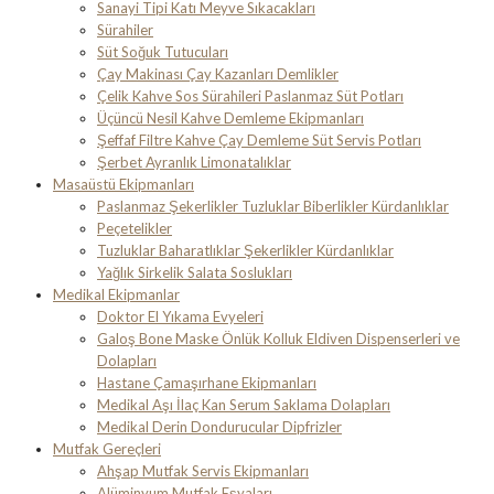
Sanayi Tipi Katı Meyve Sıkacakları
Sürahiler
Süt Soğuk Tutucuları
Çay Makinası Çay Kazanları Demlikler
Çelik Kahve Sos Sürahileri Paslanmaz Süt Potları
Üçüncü Nesil Kahve Demleme Ekipmanları
Şeffaf Filtre Kahve Çay Demleme Süt Servis Potları
Şerbet Ayranlık Limonatalıklar
Masaüstü Ekipmanları
Paslanmaz Şekerlikler Tuzluklar Biberlikler Kürdanlıklar
Peçetelikler
Tuzluklar Baharatlıklar Şekerlikler Kürdanlıklar
Yağlık Sirkelik Salata Soslukları
Medikal Ekipmanlar
Doktor El Yıkama Evyeleri
Galoş Bone Maske Önlük Kolluk Eldiven Dispenserleri ve
Dolapları
Hastane Çamaşırhane Ekipmanları
Medikal Aşı İlaç Kan Serum Saklama Dolapları
Medikal Derin Dondurucular Dipfrizler
Mutfak Gereçleri
Ahşap Mutfak Servis Ekipmanları
Alüminyum Mutfak Eşyaları