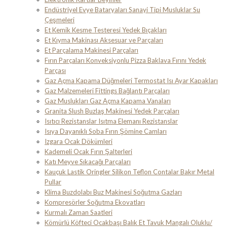
Endüstriyel Evye Bataryaları Sanayi Tipi Musluklar Su
Çeşmeleri
Et Kemik Kesme Testeresi Yedek Bıçakları
Et Kıyma Makinası Aksesuar ve Parçaları
Et Parçalama Makinesi Parçaları
Fırın Parçaları Konveksiyonlu Pizza Baklava Fırını Yedek
Parçası
Gaz Açma Kapama Düğmeleri Termostat Isı Ayar Kapakları
Gaz Malzemeleri Fittings Bağlantı Parçaları
Gaz Muslukları Gaz Açma Kapama Vanaları
Granita Slush Buzlaş Makinesi Yedek Parçaları
Isıtıcı Rezistanslar Isıtma Elemanı Rezistanslar
Isıya Dayanıklı Soba Fırın Şömine Camları
Izgara Ocak Dökümleri
Kademeli Ocak Fırın Şalterleri
Katı Meyve Sıkacağı Parçaları
Kauçuk Lastik Oringler Silikon Teflon Contalar Bakır Metal
Pullar
Klima Buzdolabı Buz Makinesi Soğutma Gazları
Kompresörler Soğutma Ekovatları
Kurmalı Zaman Saatleri
Kömürlü Köfteci Ocakbaşı Balık Et Tavuk Mangalı Oluklu/