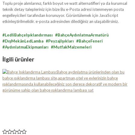
Toplu proje alımlarınız, farklı boyut ve watt alternatifleri ya da kurumsal
teknik detay talepleriniz için bize
Bu e-Posta adresi istenmeyen posta
engelleyicileri tarafından korunuyor. Görüntülemek için JavaScript
etkinleştirilmelidir.
e-posta adresinden dilediğiniz an ulaşabilirsiniz.
#LedliBahçeIşıklandırması #BahçeAydınlatmaArmatürü
#DışMekânLedLamba #PeyzajIşıkları #BahçeFeneri
#AydınlatmaEkipmanları #MutfakMalzemeleri
İlgili ürünler