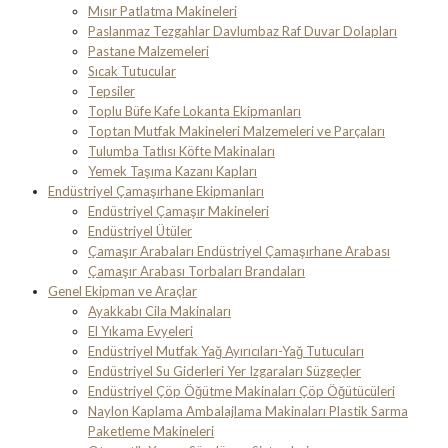
Mısır Patlatma Makineleri
Paslanmaz Tezgahlar Davlumbaz Raf Duvar Dolapları
Pastane Malzemeleri
Sıcak Tutucular
Tepsiler
Toplu Büfe Kafe Lokanta Ekipmanları
Toptan Mutfak Makineleri Malzemeleri ve Parçaları
Tulumba Tatlısı Köfte Makinaları
Yemek Taşıma Kazanı Kapları
Endüstriyel Çamaşırhane Ekipmanları
Endüstriyel Çamaşır Makineleri
Endüstriyel Ütüler
Çamaşır Arabaları Endüstriyel Çamaşırhane Arabası
Çamaşır Arabası Torbaları Brandaları
Genel Ekipman ve Araçlar
Ayakkabı Cila Makinaları
El Yıkama Evyeleri
Endüstriyel Mutfak Yağ Ayırıcıları-Yağ Tutucuları
Endüstriyel Su Giderleri Yer Izgaraları Süzgeçler
Endüstriyel Çöp Öğütme Makinaları Çöp Öğütücüleri
Naylon Kaplama Ambalajlama Makinaları Plastik Sarma
Paketleme Makineleri