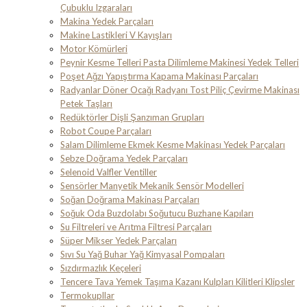
Çubuklu Izgaraları
Makina Yedek Parçaları
Makine Lastikleri V Kayışları
Motor Kömürleri
Peynir Kesme Telleri Pasta Dilimleme Makinesi Yedek Telleri
Poşet Ağzı Yapıştırma Kapama Makinası Parçaları
Radyanlar Döner Ocağı Radyanı Tost Piliç Çevirme Makinası
Petek Taşları
Redüktörler Dişli Şanzıman Grupları
Robot Coupe Parçaları
Salam Dilimleme Ekmek Kesme Makinası Yedek Parçaları
Sebze Doğrama Yedek Parçaları
Selenoid Valfler Ventiller
Sensörler Manyetik Mekanik Sensör Modelleri
Soğan Doğrama Makinası Parçaları
Soğuk Oda Buzdolabı Soğutucu Buzhane Kapıları
Su Filtreleri ve Arıtma Filtresi Parçaları
Süper Mikser Yedek Parçaları
Sıvı Su Yağ Buhar Yağ Kimyasal Pompaları
Sızdırmazlık Keçeleri
Tencere Tava Yemek Taşıma Kazanı Kulpları Kilitleri Klipsler
Termokupllar