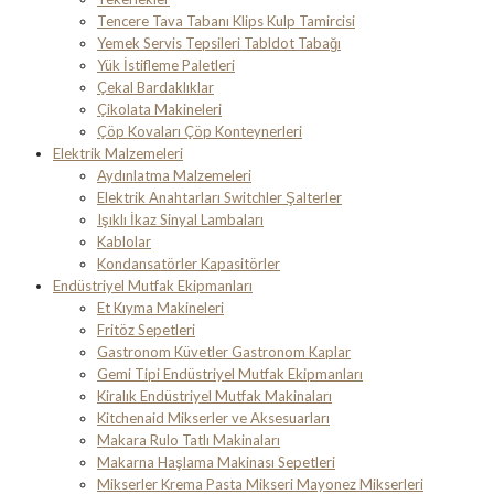
Tencere Tava Tabanı Klips Kulp Tamircisi
Yemek Servis Tepsileri Tabldot Tabağı
Yük İstifleme Paletleri
Çekal Bardaklıklar
Çikolata Makineleri
Çöp Kovaları Çöp Konteynerleri
Elektrik Malzemeleri
Aydınlatma Malzemeleri
Elektrik Anahtarları Switchler Şalterler
Işıklı İkaz Sinyal Lambaları
Kablolar
Kondansatörler Kapasitörler
Endüstriyel Mutfak Ekipmanları
Et Kıyma Makineleri
Fritöz Sepetleri
Gastronom Küvetler Gastronom Kaplar
Gemi Tipi Endüstriyel Mutfak Ekipmanları
Kiralık Endüstriyel Mutfak Makinaları
Kitchenaid Mikserler ve Aksesuarları
Makara Rulo Tatlı Makinaları
Makarna Haşlama Makinası Sepetleri
Mikserler Krema Pasta Mikseri Mayonez Mikserleri