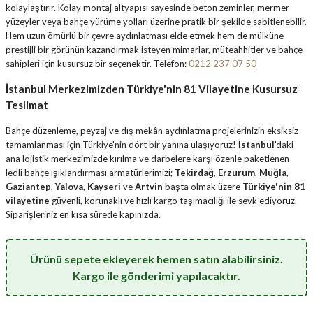
kolaylaştırır. Kolay montaj altyapısı sayesinde beton zeminler, mermer
yüzeyler veya bahçe yürüme yolları üzerine pratik bir şekilde sabitlenebilir.
Hem uzun ömürlü bir çevre aydınlatması elde etmek hem de mülküne
prestijli bir görünün kazandırmak isteyen mimarlar, müteahhitler ve bahçe
sahipleri için kusursuz bir seçenektir. Telefon:
0212 237 07 50
İstanbul Merkezimizden Türkiye'nin 81 Vilayetine Kusursuz
Teslimat
Bahçe düzenleme, peyzaj ve dış mekân aydınlatma projelerinizin eksiksiz
tamamlanması için Türkiye'nin dört bir yanına ulaşıyoruz!
İstanbul
'daki
ana lojistik merkezimizde kırılma ve darbelere karşı özenle paketlenen
ledli bahçe ışıklandırması armatürlerimizi;
Tekirdağ
,
Erzurum
,
Muğla
,
Gaziantep
,
Yalova
,
Kayseri
ve
Artvin
başta olmak üzere
Türkiye'nin 81
vilayetine
güvenli, korunaklı ve hızlı kargo taşımacılığı ile sevk ediyoruz.
Siparişleriniz en kısa sürede kapınızda.
Ürünü sepete ekleyerek hemen satın alabilirsiniz.
Kargo ile gönderimi yapılacaktır.