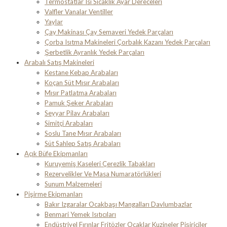
Termostatlar Isı Sıcaklık Ayar Dereceleri
Valfler Vanalar Ventiller
Yaylar
Çay Makinası Çay Semaveri Yedek Parçaları
Çorba Isıtma Makineleri Çorbalık Kazanı Yedek Parçaları
Şerbetlik Ayranlık Yedek Parçaları
Arabalı Satış Makineleri
Kestane Kebap Arabaları
Koçan Süt Mısır Arabaları
Mısır Patlatma Arabaları
Pamuk Şeker Arabaları
Seyyar Pilav Arabaları
Simitçi Arabaları
Soslu Tane Mısır Arabaları
Süt Sahlep Satış Arabaları
Açık Büfe Ekipmanları
Kuruyemiş Kaseleri Çerezlik Tabakları
Rezervelikler Ve Masa Numaratörlükleri
Sunum Malzemeleri
Pişirme Ekipmanları
Bakır Izgaralar Ocakbaşı Mangalları Davlumbazlar
Benmari Yemek Isıtıcıları
Endüstriyel Fırınlar Fritözler Ocaklar Kuzineler Pişiriciler