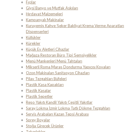
Fıçılar
Giysi Banyo ve Mutfak Askıları
Hırdavat Malzemeleri
Kampanyalı Makinalar
Kuruyemiş Kahve Şeker Bakliyat Krema Verme Aparatları
Dispenserleri
Küllükler
Kürekler
Küçük Ev Aletleri Cihazlar
Mağaza Restoran Büro Tipi Şemsiyelikler
Menü Mankenleri Menü Tahtaları
Mikserli Roma Maraş Dondurma Yapıcısı Kovaları
Ozon Makinaları Sanitasyon Cihazları
Pilav Tezgahları Büfeleri
Plastik Kasa Kapakları
Plastik Kasalar
Plastik Sepetler
Reşo Yakıtı Kandil Yakıtı Çeşitli Yakıtlar
Saray Lokma İzmir Lokma Tatlı Dökme Tezgahları
Servis Arabaları Kazan Tepsi Arabası
Sprey Boyalar
Stoğa Girecek Ürünler
Tekerlekler