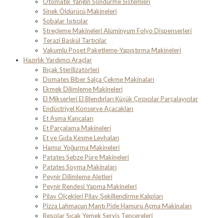
Otomatik Yangın Söndürme Sistemleri
Sinek Öldürücü Makineleri
Sobalar Isıtıcılar
Streçleme Makineleri Alüminyum Folyo Dispenserleri
Terazi Baskül Tartıcılar
Vakumlu Poşet Paketleme-Yapıştırma Makineleri
Hazırlık Yardımcı Araçlar
Bıçak Sterilizatörleri
Domates Biber Salça Çekme Makinaları
Ekmek Dilimleme Makineleri
El Mikserleri El Blendırları Küçük Çırpıcılar Parçalayıcılar
Endüstriyel Konserve Açacakları
Et Asma Kancaları
Et Parçalama Makineleri
Et ve Gıda Kesme Levhaları
Hamur Yoğurma Makineleri
Patates Sebze Püre Makineleri
Patates Soyma Makinaları
Peynir Dilimleme Aletleri
Peynir Rendesi Yapma Makineleri
Pilav Ölçekleri Pilav Şekillendirme Kalıpları
Pizza Lahmacun Mantı Pide Hamuru Açma Makinaları
Reşolar Sıcak Yemek Servis Tencereleri