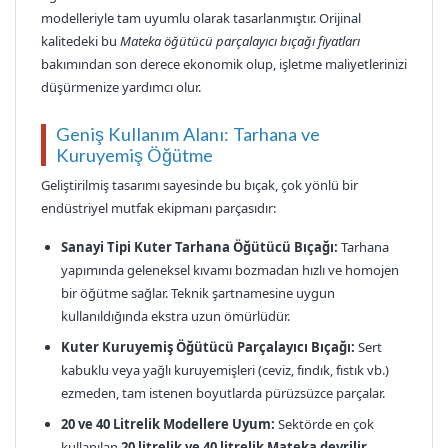
modelleriyle tam uyumlu olarak tasarlanmıştır. Orijinal
kalitedeki bu
Mateka öğütücü parçalayıcı bıçağı fiyatları
bakımından son derece ekonomik olup, işletme maliyetlerinizi
düşürmenize yardımcı olur.
Geniş Kullanım Alanı: Tarhana ve
Kuruyemiş Öğütme
Geliştirilmiş tasarımı sayesinde bu bıçak, çok yönlü bir
endüstriyel mutfak ekipmanı parçasıdır:
Sanayi Tipi Kuter Tarhana Öğütücü Bıçağı:
Tarhana
yapımında geleneksel kıvamı bozmadan hızlı ve homojen
bir öğütme sağlar. Teknik şartnamesine uygun
kullanıldığında ekstra uzun ömürlüdür.
Kuter Kuruyemiş Öğütücü Parçalayıcı Bıçağı:
Sert
kabuklu veya yağlı kuruyemişleri (ceviz, fındık, fıstık vb.)
ezmeden, tam istenen boyutlarda pürüzsüzce parçalar.
20 ve 40 Litrelik Modellere Uyum:
Sektörde en çok
kullanılan
20 litrelik ve 40 litrelik Mateka devrilir