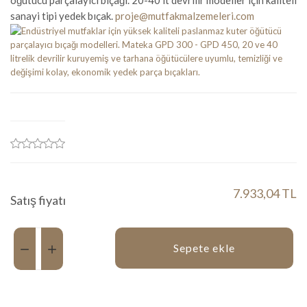
öğütücü parçalayıcı bıçağı. 20-40 lt devrilir modeller için kaliteli
sanayi tipi yedek bıçak.
proje@mutfakmalzemeleri.com
7.933,04 TL
Satış fiyatı
Miktar:
Sepete ekle