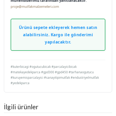
mühendislerimiz tarafından yanıtlanacaktır
.
proje@mutfakmalzemeleri.com
Ürünü sepete ekleyerek hemen satın
alabilirsiniz. Kargo ile gönderimi
yapılacaktır.
#kuterbicagi #ogutucubicak #parcalayicibicak
#matekayedekparca #gpd300 #gpd450 #tarhanaogutucu
#kuruyemisparcalayici #sanayitipimutfak #endustriyelmutfak
#yedekparca
İlgili ürünler