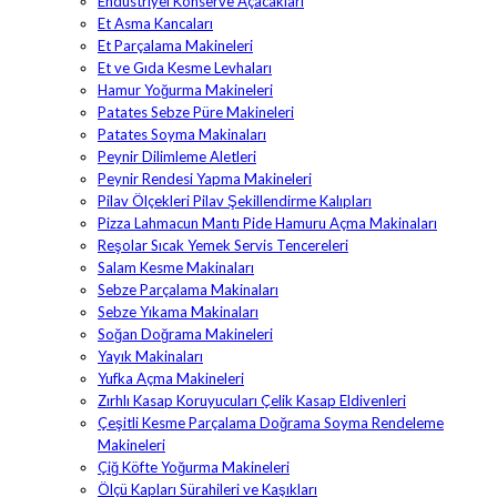
Endüstriyel Konserve Açacakları
Et Asma Kancaları
Et Parçalama Makineleri
Et ve Gıda Kesme Levhaları
Hamur Yoğurma Makineleri
Patates Sebze Püre Makineleri
Patates Soyma Makinaları
Peynir Dilimleme Aletleri
Peynir Rendesi Yapma Makineleri
Pilav Ölçekleri Pilav Şekillendirme Kalıpları
Pizza Lahmacun Mantı Pide Hamuru Açma Makinaları
Reşolar Sıcak Yemek Servis Tencereleri
Salam Kesme Makinaları
Sebze Parçalama Makinaları
Sebze Yıkama Makinaları
Soğan Doğrama Makineleri
Yayık Makinaları
Yufka Açma Makineleri
Zırhlı Kasap Koruyucuları Çelik Kasap Eldivenleri
Çeşitli Kesme Parçalama Doğrama Soyma Rendeleme
Makineleri
Çiğ Köfte Yoğurma Makineleri
Ölçü Kapları Sürahileri ve Kaşıkları