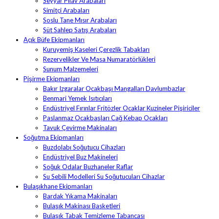
Seyyar Pilav Arabaları
Simitçi Arabaları
Soslu Tane Mısır Arabaları
Süt Sahlep Satış Arabaları
Açık Büfe Ekipmanları
Kuruyemiş Kaseleri Çerezlik Tabakları
Rezervelikler Ve Masa Numaratörlükleri
Sunum Malzemeleri
Pişirme Ekipmanları
Bakır Izgaralar Ocakbaşı Mangalları Davlumbazlar
Benmari Yemek Isıtıcıları
Endüstriyel Fırınlar Fritözler Ocaklar Kuzineler Pişiriciler
Paslanmaz Ocakbaşları Cağ Kebap Ocakları
Tavuk Çevirme Makinaları
Soğutma Ekipmanları
Buzdolabı Soğutucu Cihazları
Endüstriyel Buz Makineleri
Soğuk Odalar Buzhaneler Raflar
Su Sebili Modelleri Su Soğutucuları Cihazlar
Bulaşıkhane Ekipmanları
Bardak Yıkama Makinaları
Bulaşık Makinası Basketleri
Bulaşık Tabak Temizleme Tabancası