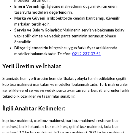
modelleri tercih edin.
Enerji Verimliliği:
İşletme maliyetlerini düşürmek için enerji
tasarruflu modelleri değerlendirin.
Marka ve Güvenilirlik:
Sektörde kendini kanıtlamış, güvenilir
markaları tercih edin.
Servis ve Bakım Kolaylığı:
Makinenin servis ve bakımının kolay
yapılabilir olması ve yedek parça temininin sorunsuz olması
önemlidir.
Bütçe:
İşletmenizin bütçesine uygun farklı fiyat aralıklarında
modeller bulunmaktadır. Telefon:
0212 237 07 51
Yerli Üretim ve İthalat
Sitemizde hem yerli üretim hem de ithalat yoluyla temin edilebilen çeşitli
küp buz makinesi markaları ve modelleri bulunmaktadır. Türk malı ürünler
genellikle yerel servis ve yedek parça avantajı sunarken, ithal ürünler farklı
teknolojik özellikler ve tasarımlar sunabilir.
İlgili Anahtar Kelimeler:
küp buz makinesi, otel buz makinesi, bar buz makinesi, restoran buz
makinesi, balık lokantası buz makinesi, şeffaf buz makinesi, kola buz
makinesi, 10 kg buz makinesi, 50 kg buz makinesi, 200 kg buz makinesi,