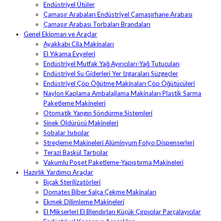
Endüstriyel Ütüler
Çamaşır Arabaları Endüstriyel Çamaşırhane Arabası
Çamaşır Arabası Torbaları Brandaları
Genel Ekipman ve Araçlar
Ayakkabı Cila Makinaları
El Yıkama Evyeleri
Endüstriyel Mutfak Yağ Ayırıcıları-Yağ Tutucuları
Endüstriyel Su Giderleri Yer Izgaraları Süzgeçler
Endüstriyel Çöp Öğütme Makinaları Çöp Öğütücüleri
Naylon Kaplama Ambalajlama Makinaları Plastik Sarma
Paketleme Makineleri
Otomatik Yangın Söndürme Sistemleri
Sinek Öldürücü Makineleri
Sobalar Isıtıcılar
Streçleme Makineleri Alüminyum Folyo Dispenserleri
Terazi Baskül Tartıcılar
Vakumlu Poşet Paketleme-Yapıştırma Makineleri
Hazırlık Yardımcı Araçlar
Bıçak Sterilizatörleri
Domates Biber Salça Çekme Makinaları
Ekmek Dilimleme Makineleri
El Mikserleri El Blendırları Küçük Çırpıcılar Parçalayıcılar