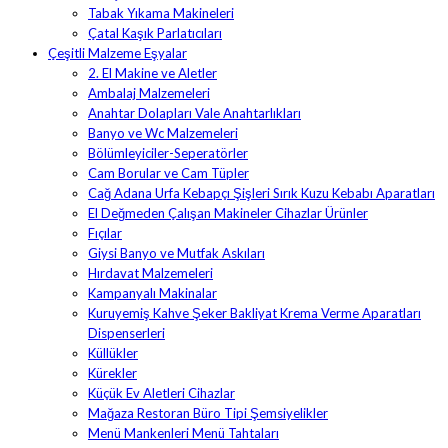
Tabak Yıkama Makineleri
Çatal Kaşık Parlatıcıları
Çeşitli Malzeme Eşyalar
2. El Makine ve Aletler
Ambalaj Malzemeleri
Anahtar Dolapları Vale Anahtarlıkları
Banyo ve Wc Malzemeleri
Bölümleyiciler-Seperatörler
Cam Borular ve Cam Tüpler
Cağ Adana Urfa Kebapçı Şişleri Sırık Kuzu Kebabı Aparatları
El Değmeden Çalışan Makineler Cihazlar Ürünler
Fıçılar
Giysi Banyo ve Mutfak Askıları
Hırdavat Malzemeleri
Kampanyalı Makinalar
Kuruyemiş Kahve Şeker Bakliyat Krema Verme Aparatları
Dispenserleri
Küllükler
Kürekler
Küçük Ev Aletleri Cihazlar
Mağaza Restoran Büro Tipi Şemsiyelikler
Menü Mankenleri Menü Tahtaları