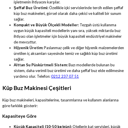
işletmenin ihtiyacını karşılar.
Şeffaf Buz Üretimi:
Özellikle içki servislerinde tercih edilen şeffaf
küp buz makineleri, görsel olarak daha çekici ve kaliteli bir sunum
sağlar.
Kompakt ve Büyük Ölçekli Modeller:
Tezgah üstü kullanıma
uygun küçük kapasiteli modellerin yanı sıra, yüksek miktarda buz
ihtiyacı olan işletmeler için büyük kapasiteli endüstriyel makineler
de mevcuttur.
Hijyenik Üretim:
Paslanmaz çelik ve diğer hijyenik malzemelerden
üretilen iç aksamları sayesinde temiz ve sağlıklı küp buz üretimi
sağlar.
Alttan Su Püskürtmeli Sistem:
Bazı modellerde bulunan bu
sistem, daha verimli buz üretimi ve daha şeffaf buz elde edilmesine
yardımcı olur. Telefon:
0212 237 07 51
Küp Buz Makinesi Çeşitleri
Küp buz makineleri, kapasitelerine, tasarımlarına ve kullanım alanlarına
göre farklılık gösterir:
Kapasiteye Göre
Küçük Kapasiteli (10-50 kg/gün):
Otellerin kat servisleri, küçük