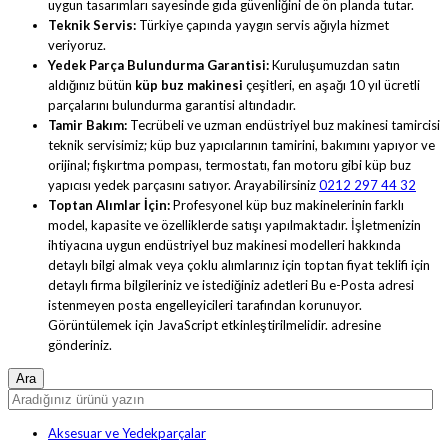
uygun tasarımları sayesinde gıda güvenliğini de ön planda tutar.
Teknik Servis:
Türkiye çapında yaygın servis ağıyla hizmet
veriyoruz.
Yedek Parça Bulundurma Garantisi:
Kuruluşumuzdan satın
aldığınız bütün
küp buz makinesi
çeşitleri, en aşağı 10 yıl ücretli
parçalarını bulundurma garantisi altındadır.
Tamir Bakım:
Tecrübeli ve uzman endüstriyel buz makinesi tamircisi
teknik servisimiz; küp buz yapıcılarının tamirini, bakımını yapıyor ve
orijinal; fışkırtma pompası, termostatı, fan motoru gibi küp buz
yapıcısı yedek parçasını satıyor. Arayabilirsiniz
0212 297 44 32
Toptan Alımlar İçin:
Profesyonel küp buz makinelerinin farklı
model, kapasite ve özelliklerde satışı yapılmaktadır. İşletmenizin
ihtiyacına uygun endüstriyel buz makinesi modelleri hakkında
detaylı bilgi almak veya çoklu alımlarınız için toptan fiyat teklifi için
detaylı firma bilgileriniz ve istediğiniz adetleri
Bu e-Posta adresi
istenmeyen posta engelleyicileri tarafından korunuyor.
Görüntülemek için JavaScript etkinleştirilmelidir.
adresine
gönderiniz.
Aksesuar ve Yedekparçalar