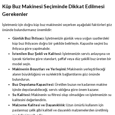
Küp Buz Makinesi Seçiminde Dikkat Edilmesi
Gerekenler
İşletmeniz için doğru küp buz makinesini seçerken aşağıdaki faktörleri göz
önünde bulundurmanız önemlidir:
Günlük Buz İhtiyacı:
İşletmenizin günlük veya yoğun saatlerdeki
küp buz ihtiyacını doğru bir şekilde belirleyin. Kapasite seçimi bu
ihtiyaca göre yapılmalıdır.
İstenilen Buz Şekli ve Kalitesi:
İşletmenizin servis anlayışına ve
içecek türlerine göre standart, şeffaf veya düz şekilli buz üreten bir
model seçin.
Makinenin Boyutları ve Yerleşimi:
Makinenin yerleştirileceği
alanın büyüklüğünü ve su/elektrik bağlantılarını göz önünde
bulundurun.
Buz Depolama Kapasitesi:
Üretilen buzun ne kadarının makine
içinde depolanabileceği, servis sıklığına göre önem kazanır.
Su Kalitesi:
Makinenin su filtresi olup olmadığını ve işletmenizin su
kalitesini değerlendirin.
Malzeme Kalitesi ve Dayanıklılık:
Uzun ömürlü kullanım için
paslanmaz çelik gibi kaliteli ve dayanıklı malzemelerden üretilmiş