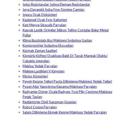
Isıtıcı Rezistanslar Isıtma Elemanı Rezistanslar
Isıya Dayanıklı Soba Fırın Şömine Camları
Izgara Ocak Dökümleri
Kademeli Ocak Fırın Şalterleri
Katı Meyve Sıkacağı Parçaları
Kauçuk Lastik Oringler Silikon Teflon Contalar Bakır Metal
Pullar
Klima Buzdolabı Buz Makinesi Soğutma Gazları
Kompresörler Soğutma Ekovatları
Kurmalı Zaman Saatleri
Kömürlü Köfteci Ocakbaşı Balık Et Tavuk Mangalı Oluklu/
Çubuklu Izgaraları
Makina Yedek Parçaları
Makine Lastikleri V Kayışları
Motor Kömürleri
Peynir Kesme Telleri Pasta Dilimleme Makinesi Yedek Telleri
Poşet Ağzı Yapıştırma Kapama Makinası Parçaları
Radyanlar Döner Ocağı Radyanı Tost Piliç Çevirme Makinası
Petek Taşları
Redüktörler Dişli Şanzıman Grupları
Robot Coupe Parçaları
Salam Dilimleme Ekmek Kesme Makinası Yedek Parçaları