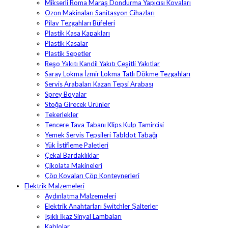
Mikserli Roma Maraş Dondurma Yapıcısı Kovaları
Ozon Makinaları Sanitasyon Cihazları
Pilav Tezgahları Büfeleri
Plastik Kasa Kapakları
Plastik Kasalar
Plastik Sepetler
Reşo Yakıtı Kandil Yakıtı Çeşitli Yakıtlar
Saray Lokma İzmir Lokma Tatlı Dökme Tezgahları
Servis Arabaları Kazan Tepsi Arabası
Sprey Boyalar
Stoğa Girecek Ürünler
Tekerlekler
Tencere Tava Tabanı Klips Kulp Tamircisi
Yemek Servis Tepsileri Tabldot Tabağı
Yük İstifleme Paletleri
Çekal Bardaklıklar
Çikolata Makineleri
Çöp Kovaları Çöp Konteynerleri
Elektrik Malzemeleri
Aydınlatma Malzemeleri
Elektrik Anahtarları Switchler Şalterler
Işıklı İkaz Sinyal Lambaları
Kablolar