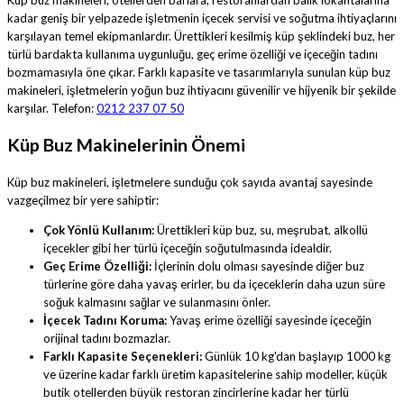
kadar geniş bir yelpazede işletmenin içecek servisi ve soğutma ihtiyaçlarını
karşılayan temel ekipmanlardır. Ürettikleri kesilmiş küp şeklindeki buz, her
türlü bardakta kullanıma uygunluğu, geç erime özelliği ve içeceğin tadını
bozmamasıyla öne çıkar. Farklı kapasite ve tasarımlarıyla sunulan küp buz
makineleri, işletmelerin yoğun buz ihtiyacını güvenilir ve hijyenik bir şekilde
karşılar. Telefon:
0212 237 07 50
Küp Buz Makinelerinin Önemi
Küp buz makineleri, işletmelere sunduğu çok sayıda avantaj sayesinde
vazgeçilmez bir yere sahiptir:
Çok Yönlü Kullanım:
Ürettikleri küp buz, su, meşrubat, alkollü
içecekler gibi her türlü içeceğin soğutulmasında idealdir.
Geç Erime Özelliği:
İçlerinin dolu olması sayesinde diğer buz
türlerine göre daha yavaş erirler, bu da içeceklerin daha uzun süre
soğuk kalmasını sağlar ve sulanmasını önler.
İçecek Tadını Koruma:
Yavaş erime özelliği sayesinde içeceğin
orijinal tadını bozmazlar.
Farklı Kapasite Seçenekleri:
Günlük 10 kg'dan başlayıp 1000 kg
ve üzerine kadar farklı üretim kapasitelerine sahip modeller, küçük
butik otellerden büyük restoran zincirlerine kadar her türlü