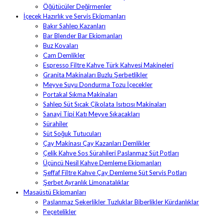
Öğütücüler Değirmenler
İçecek Hazırlık ve Servis Ekipmanları
Bakır Sahlep Kazanları
Bar Blender Bar Ekipmanları
Buz Kovaları
Cam Demlikler
Espresso Filtre Kahve Türk Kahvesi Makineleri
Granita Makinaları Buzlu Şerbetlikler
Meyve Suyu Dondurma Tozu İçecekler
Portakal Sıkma Makinaları
Sahlep Süt Sıcak Çikolata Isıtıcısı Makinaları
Sanayi Tipi Katı Meyve Sıkacakları
Sürahiler
Süt Soğuk Tutucuları
Çay Makinası Çay Kazanları Demlikler
Çelik Kahve Sos Sürahileri Paslanmaz Süt Potları
Üçüncü Nesil Kahve Demleme Ekipmanları
Şeffaf Filtre Kahve Çay Demleme Süt Servis Potları
Şerbet Ayranlık Limonatalıklar
Masaüstü Ekipmanları
Paslanmaz Şekerlikler Tuzluklar Biberlikler Kürdanlıklar
Peçetelikler