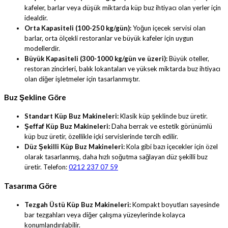
kafeler, barlar veya düşük miktarda küp buz ihtiyacı olan yerler için
idealdir.
Orta Kapasiteli (100-250 kg/gün):
Yoğun içecek servisi olan
barlar, orta ölçekli restoranlar ve büyük kafeler için uygun
modellerdir.
Büyük Kapasiteli (300-1000 kg/gün ve üzeri):
Büyük oteller,
restoran zincirleri, balık lokantaları ve yüksek miktarda buz ihtiyacı
olan diğer işletmeler için tasarlanmıştır.
Buz Şekline Göre
Standart Küp Buz Makineleri:
Klasik küp şeklinde buz üretir.
Şeffaf Küp Buz Makineleri:
Daha berrak ve estetik görünümlü
küp buz üretir, özellikle içki servislerinde tercih edilir.
Düz Şekilli Küp Buz Makineleri:
Kola gibi bazı içecekler için özel
olarak tasarlanmış, daha hızlı soğutma sağlayan düz şekilli buz
üretir. Telefon:
0212 237 07 59
Tasarıma Göre
Tezgah Üstü Küp Buz Makineleri:
Kompakt boyutları sayesinde
bar tezgahları veya diğer çalışma yüzeylerinde kolayca
konumlandırılabilir.