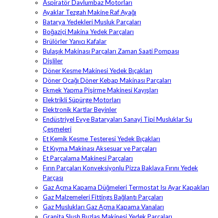
Aspiratör Davlumbaz Motorları
Ayaklar Tezgah Makine Raf Ayağı
Batarya Yedekleri Musluk Parçaları
Boğaziçi Makina Yedek Parçaları
Brülörler Yanıcı Kafalar
Bulaşık Makinası Parçaları Zaman Saati Pompası
Dişliler
Döner Kesme Makinesi Yedek Bıçakları
Döner Ocağı Döner Kebap Makinası Parçaları
Ekmek Yapma Pişirme Makinesi Kayışları
Elektrikli Süpürge Motorları
Elektronik Kartlar Beyinler
Endüstriyel Evye Bataryaları Sanayi Tipi Musluklar Su
Çeşmeleri
Et Kemik Kesme Testeresi Yedek Bıçakları
Et Kıyma Makinası Aksesuar ve Parçaları
Et Parçalama Makinesi Parçaları
Fırın Parçaları Konveksiyonlu Pizza Baklava Fırını Yedek
Parçası
Gaz Açma Kapama Düğmeleri Termostat Isı Ayar Kapakları
Gaz Malzemeleri Fittings Bağlantı Parçaları
Gaz Muslukları Gaz Açma Kapama Vanaları
Granita Slush Buzlaş Makinesi Yedek Parçaları