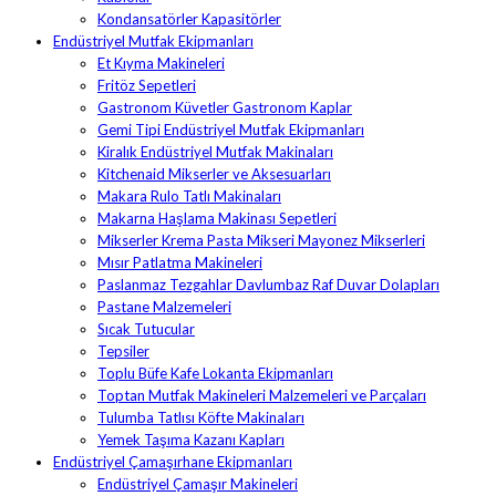
Kondansatörler Kapasitörler
Endüstriyel Mutfak Ekipmanları
Et Kıyma Makineleri
Fritöz Sepetleri
Gastronom Küvetler Gastronom Kaplar
Gemi Tipi Endüstriyel Mutfak Ekipmanları
Kiralık Endüstriyel Mutfak Makinaları
Kitchenaid Mikserler ve Aksesuarları
Makara Rulo Tatlı Makinaları
Makarna Haşlama Makinası Sepetleri
Mikserler Krema Pasta Mikseri Mayonez Mikserleri
Mısır Patlatma Makineleri
Paslanmaz Tezgahlar Davlumbaz Raf Duvar Dolapları
Pastane Malzemeleri
Sıcak Tutucular
Tepsiler
Toplu Büfe Kafe Lokanta Ekipmanları
Toptan Mutfak Makineleri Malzemeleri ve Parçaları
Tulumba Tatlısı Köfte Makinaları
Yemek Taşıma Kazanı Kapları
Endüstriyel Çamaşırhane Ekipmanları
Endüstriyel Çamaşır Makineleri