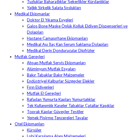
Tuzluklar Baharatlıklar Şekerlikler Kürdanlıklar
Yağlık Sirkelik Salata Soslukları
Medikal Ekipmanlar
Doktor El Yıkama Evyeleri
Galoş Bone Maske Önlük Kolluk Eldiven Dispenserleri ve
Dolapları
Hastane Çamaşırhane Ekipmanları
Medikal Aşı İlaç Kan Serum Saklama Dolapları
Medikal Derin Dondurucular Dipfrizler
Mutfak Gereçleri
Ahşap Mutfak Servis Ekipmanları
Alüminyum Mutfak Eşyaları
Bakır Tabaklar Bakır Malzemeler
Endüstriyel Kalburlar Süzgeçler Elekler
Fırın Eldivenleri
Mutfak El Gereçleri
Rafadan Yumurta Kapları Yumurtalıklar
Tek Kullanımlık Kaseler Tabaklar Çatallar Kaşıklar
Toprak Kaplar Güveçler Testiler
Yemek Pişirme Tencereleri Tavalar
Otel Ekipmanları
Kürsüler
Lobi Karşılama Alanı Malzemeleri