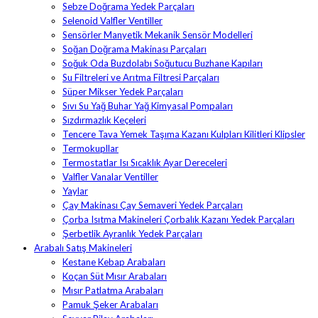
Sebze Doğrama Yedek Parçaları
Selenoid Valfler Ventiller
Sensörler Manyetik Mekanik Sensör Modelleri
Soğan Doğrama Makinası Parçaları
Soğuk Oda Buzdolabı Soğutucu Buzhane Kapıları
Su Filtreleri ve Arıtma Filtresi Parçaları
Süper Mikser Yedek Parçaları
Sıvı Su Yağ Buhar Yağ Kimyasal Pompaları
Sızdırmazlık Keçeleri
Tencere Tava Yemek Taşıma Kazanı Kulpları Kilitleri Klipsler
Termokupllar
Termostatlar Isı Sıcaklık Ayar Dereceleri
Valfler Vanalar Ventiller
Yaylar
Çay Makinası Çay Semaveri Yedek Parçaları
Çorba Isıtma Makineleri Çorbalık Kazanı Yedek Parçaları
Şerbetlik Ayranlık Yedek Parçaları
Arabalı Satış Makineleri
Kestane Kebap Arabaları
Koçan Süt Mısır Arabaları
Mısır Patlatma Arabaları
Pamuk Şeker Arabaları