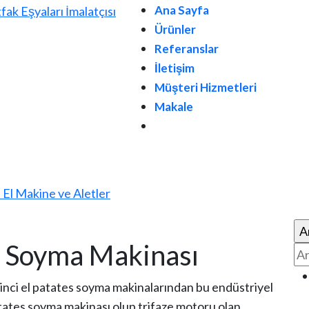
Ana Sayfa
Ürünler
Referanslar
İletişim
Müşteri Hizmetleri
Makale
. El Makine ve Aletler
s Soyma Makinası
inci el patates soyma makinalarından bu endüstriyel
tates soyma makinası olup trifaze motoru olan