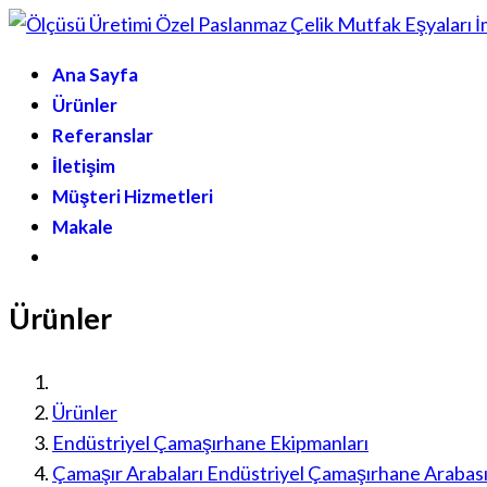
Ana Sayfa
Ürünler
Referanslar
İletişim
Müşteri Hizmetleri
Makale
Ürünler
Ürünler
Endüstriyel Çamaşırhane Ekipmanları
Çamaşır Arabaları Endüstriyel Çamaşırhane Arabas