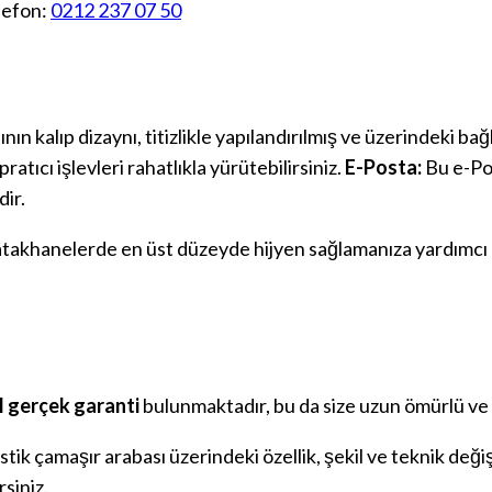
lefon:
0212 237 07 50
nın kalıp dizaynı, titizlikle yapılandırılmış ve üzerindeki ba
atıcı işlevleri rahatlıkla yürütebilirsiniz.
E-Posta:
Bu e-Po
dir.
takhanelerde en üst düzeyde hijyen sağlamanıza yardımcı ol
l gerçek garanti
bulunmaktadır, bu da size uzun ömürlü ve 
stik çamaşır arabası üzerindeki özellik, şekil ve teknik deği
siniz.