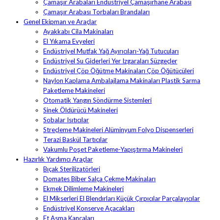
Çamaşır Arabaları Endüstriyel Çamaşırhane Arabası
Çamaşır Arabası Torbaları Brandaları
Genel Ekipman ve Araçlar
Ayakkabı Cila Makinaları
El Yıkama Evyeleri
Endüstriyel Mutfak Yağ Ayırıcıları-Yağ Tutucuları
Endüstriyel Su Giderleri Yer Izgaraları Süzgeçler
Endüstriyel Çöp Öğütme Makinaları Çöp Öğütücüleri
Naylon Kaplama Ambalajlama Makinaları Plastik Sarma
Paketleme Makineleri
Otomatik Yangın Söndürme Sistemleri
Sinek Öldürücü Makineleri
Sobalar Isıtıcılar
Streçleme Makineleri Alüminyum Folyo Dispenserleri
Terazi Baskül Tartıcılar
Vakumlu Poşet Paketleme-Yapıştırma Makineleri
Hazırlık Yardımcı Araçlar
Bıçak Sterilizatörleri
Domates Biber Salça Çekme Makinaları
Ekmek Dilimleme Makineleri
El Mikserleri El Blendırları Küçük Çırpıcılar Parçalayıcılar
Endüstriyel Konserve Açacakları
Et Asma Kancaları