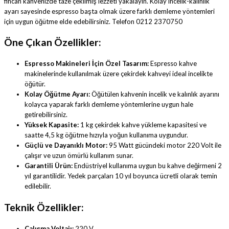
fincan kahvenizde taze çekilmiş lezzeti yakalayın. Kolay incelik-kalınlık
ayarı sayesinde espresso başta olmak üzere farklı demleme yöntemleri
için uygun öğütme elde edebilirsiniz. Telefon 0212 2370750
Öne Çıkan Özellikler:
Espresso Makineleri İçin Özel Tasarım:
Espresso kahve
makinelerinde kullanılmak üzere çekirdek kahveyi ideal incelikte
öğütür.
Kolay Öğütme Ayarı:
Öğütülen kahvenin incelik ve kalınlık ayarını
kolayca yaparak farklı demleme yöntemlerine uygun hale
getirebilirsiniz.
Yüksek Kapasite:
1 kg çekirdek kahve yükleme kapasitesi ve
saatte 4,5 kg öğütme hızıyla yoğun kullanıma uygundur.
Güçlü ve Dayanıklı Motor:
95 Watt gücündeki motor 220 Volt ile
çalışır ve uzun ömürlü kullanım sunar.
Garantili Ürün:
Endüstriyel kullanıma uygun bu kahve değirmeni 2
yıl garantilidir. Yedek parçaları 10 yıl boyunca ücretli olarak temin
edilebilir.
Teknik Özellikler:
Çalışma Voltajı:
220 V