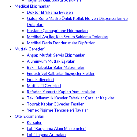
Yağlık Sirkelik Salata Soslukları
Medikal Ekipmanlar
Doktor El Yıkama Evyeleri
Galoş Bone Maske Önlük Kolluk Eldiven Dispenserleri ve
Dolapları
Hastane Çamaşırhane Ekipmanları
Medikal Aşı İlaç Kan Serum Saklama Dolapları
Medikal Derin Dondurucular Dipfrizler
Mutfak Gereçleri
Ahşap Mutfak Servis Ekipmanları
Alüminyum Mutfak Eşyaları
Bakır Tabaklar Bakır Malzemeler
Endüstriyel Kalburlar Süzgeçler Elekler
Fırın Eldivenleri
Mutfak El Gereçleri
Rafadan Yumurta Kapları Yumurtalıklar
Tek Kullanımlık Kaseler Tabaklar Çatallar Kaşıklar
Toprak Kaplar Güveçler Testiler
Yemek Pişirme Tencereleri Tavalar
Otel Ekipmanları
Kürsüler
Lobi Karşılama Alanı Malzemeleri
Lobi Taşıma Arabaları