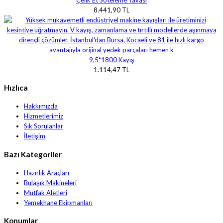
Çelik Et Soteleme Tavası
8.441,90 TL
9,5*1800 Kayış
1.114,47 TL
Hızlıca
Hakkımızda
Hizmetlerimiz
Sık Sorulanlar
İletişim
Bazı Kategoriler
Hazırlık Araçları
Bulaşık Makineleri
Mutfak Aletleri
Yemekhane Ekipmanları
Konumlar