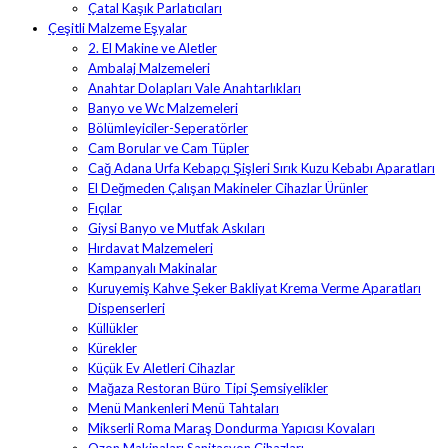
Çatal Kaşık Parlatıcıları
Çeşitli Malzeme Eşyalar
2. El Makine ve Aletler
Ambalaj Malzemeleri
Anahtar Dolapları Vale Anahtarlıkları
Banyo ve Wc Malzemeleri
Bölümleyiciler-Seperatörler
Cam Borular ve Cam Tüpler
Cağ Adana Urfa Kebapçı Şişleri Sırık Kuzu Kebabı Aparatları
El Değmeden Çalışan Makineler Cihazlar Ürünler
Fıçılar
Giysi Banyo ve Mutfak Askıları
Hırdavat Malzemeleri
Kampanyalı Makinalar
Kuruyemiş Kahve Şeker Bakliyat Krema Verme Aparatları
Dispenserleri
Küllükler
Kürekler
Küçük Ev Aletleri Cihazlar
Mağaza Restoran Büro Tipi Şemsiyelikler
Menü Mankenleri Menü Tahtaları
Mikserli Roma Maraş Dondurma Yapıcısı Kovaları