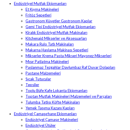
Endüstriyel Mutfak Ekipmanları
Et Kıyma Makineleri
Fritöz Sepetleri
Gastronom Küvetler Gastronom Kaplar
Gemi Tipi Endüstriyel Mutfak Ekipmanları
Kiralık Endüstriyel Mutfak Makinaları
Kitchenaid Mikserler ve Aksesuarları
Makara Rulo Tatlı Makinaları
Makarna Haşlama Makinası Sepetleri
Mikserler Krema Pasta Mikseri Mayonez Mikserleri
Mısır Patlatma Makineleri
Paslanmaz Tezgahlar Davlumbaz Raf Duvar Dolapları
Pastane Malzemeleri
Sıcak Tutucular
Tepsiler
Toplu Büfe Kafe Lokanta Ekipmanları
Toptan Mutfak Makineleri Malzemeleri ve Parçaları
Tulumba Tatlısı Köfte Makinaları
Yemek Taşıma Kazanı Kapları
Endüstriyel Çamaşırhane Ekipmanları
Endüstriyel Çamaşır Makineleri
Endüstriyel Ütüler