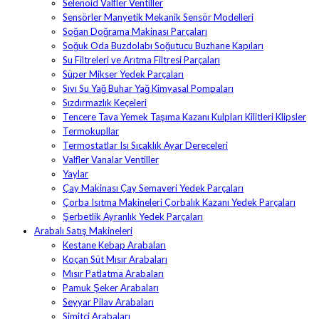
Selenoid Valfler Ventiller
Sensörler Manyetik Mekanik Sensör Modelleri
Soğan Doğrama Makinası Parçaları
Soğuk Oda Buzdolabı Soğutucu Buzhane Kapıları
Su Filtreleri ve Arıtma Filtresi Parçaları
Süper Mikser Yedek Parçaları
Sıvı Su Yağ Buhar Yağ Kimyasal Pompaları
Sızdırmazlık Keçeleri
Tencere Tava Yemek Taşıma Kazanı Kulpları Kilitleri Klipsler
Termokupllar
Termostatlar Isı Sıcaklık Ayar Dereceleri
Valfler Vanalar Ventiller
Yaylar
Çay Makinası Çay Semaveri Yedek Parçaları
Çorba Isıtma Makineleri Çorbalık Kazanı Yedek Parçaları
Şerbetlik Ayranlık Yedek Parçaları
Arabalı Satış Makineleri
Kestane Kebap Arabaları
Koçan Süt Mısır Arabaları
Mısır Patlatma Arabaları
Pamuk Şeker Arabaları
Seyyar Pilav Arabaları
Simitçi Arabaları