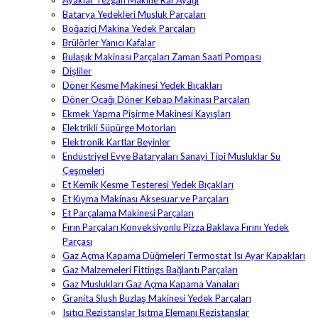
Ayaklar Tezgah Makine Raf Ayağı
Batarya Yedekleri Musluk Parçaları
Boğaziçi Makina Yedek Parçaları
Brülörler Yanıcı Kafalar
Bulaşık Makinası Parçaları Zaman Saati Pompası
Dişliler
Döner Kesme Makinesi Yedek Bıçakları
Döner Ocağı Döner Kebap Makinası Parçaları
Ekmek Yapma Pişirme Makinesi Kayışları
Elektrikli Süpürge Motorları
Elektronik Kartlar Beyinler
Endüstriyel Evye Bataryaları Sanayi Tipi Musluklar Su
Çeşmeleri
Et Kemik Kesme Testeresi Yedek Bıçakları
Et Kıyma Makinası Aksesuar ve Parçaları
Et Parçalama Makinesi Parçaları
Fırın Parçaları Konveksiyonlu Pizza Baklava Fırını Yedek
Parçası
Gaz Açma Kapama Düğmeleri Termostat Isı Ayar Kapakları
Gaz Malzemeleri Fittings Bağlantı Parçaları
Gaz Muslukları Gaz Açma Kapama Vanaları
Granita Slush Buzlaş Makinesi Yedek Parçaları
Isıtıcı Rezistanslar Isıtma Elemanı Rezistanslar