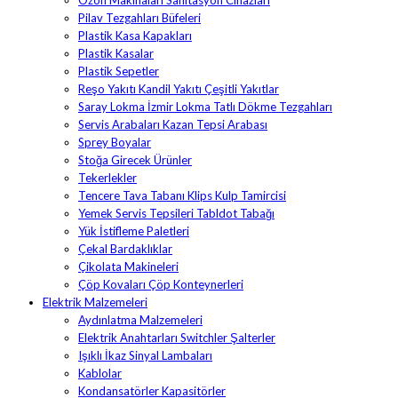
Ozon Makinaları Sanitasyon Cihazları
Pilav Tezgahları Büfeleri
Plastik Kasa Kapakları
Plastik Kasalar
Plastik Sepetler
Reşo Yakıtı Kandil Yakıtı Çeşitli Yakıtlar
Saray Lokma İzmir Lokma Tatlı Dökme Tezgahları
Servis Arabaları Kazan Tepsi Arabası
Sprey Boyalar
Stoğa Girecek Ürünler
Tekerlekler
Tencere Tava Tabanı Klips Kulp Tamircisi
Yemek Servis Tepsileri Tabldot Tabağı
Yük İstifleme Paletleri
Çekal Bardaklıklar
Çikolata Makineleri
Çöp Kovaları Çöp Konteynerleri
Elektrik Malzemeleri
Aydınlatma Malzemeleri
Elektrik Anahtarları Switchler Şalterler
Işıklı İkaz Sinyal Lambaları
Kablolar
Kondansatörler Kapasitörler