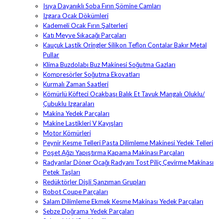
Isıya Dayanıklı Soba Fırın Şömine Camları
Izgara Ocak Dökümleri
Kademeli Ocak Fırın Şalterleri
Katı Meyve Sıkacağı Parçaları
Kauçuk Lastik Oringler Silikon Teflon Contalar Bakır Metal
Pullar
Klima Buzdolabı Buz Makinesi Soğutma Gazları
Kompresörler Soğutma Ekovatları
Kurmalı Zaman Saatleri
Kömürlü Köfteci Ocakbaşı Balık Et Tavuk Mangalı Oluklu/
Çubuklu Izgaraları
Makina Yedek Parçaları
Makine Lastikleri V Kayışları
Motor Kömürleri
Peynir Kesme Telleri Pasta Dilimleme Makinesi Yedek Telleri
Poşet Ağzı Yapıştırma Kapama Makinası Parçaları
Radyanlar Döner Ocağı Radyanı Tost Piliç Çevirme Makinası
Petek Taşları
Redüktörler Dişli Şanzıman Grupları
Robot Coupe Parçaları
Salam Dilimleme Ekmek Kesme Makinası Yedek Parçaları
Sebze Doğrama Yedek Parçaları