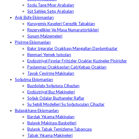
Soslu Tane Mısır Arabaları
Süt Sahlep Satış Arabaları
Açık Büfe Ekipmanları
Kuruyemiş Kaseleri Çerezlik Tabakları
Rezervelikler Ve Masa Numaratörlükleri
Sunum Malzemeleri
Pişirme Ekipmanları
Bakır Izgaralar Ocakbaşı Mangalları Davlumbazlar
Benmari Yemek Isıtıcıları
Endüstriyel Fırınlar Fritözler Ocaklar Kuzineler Pişiriciler
Paslanmaz Ocakbaşları Cağ Kebap Ocakları
Tavuk Çevirme Makinaları
Soğutma Ekipmanları
Buzdolabı Soğutucu Cihazları
Endüstriyel Buz Makineleri
Soğuk Odalar Buzhaneler Raflar
Su Sebili Modelleri Su Soğutucuları Cihazlar
Bulaşıkhane Ekipmanları
Bardak Yıkama Makinaları
Bulaşık Makinası Basketleri
Bulaşık Tabak Temizleme Tabancası
Tabak Yıkama Makineleri