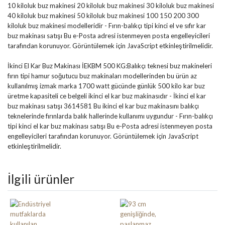
10 kiloluk buz makinesi 20 kiloluk buz makinesi 30 kiloluk buz makinesi
40 kiloluk buz makinesi 50 kiloluk buz makinesi 100 150 200 300
kiloluk buz makinesi modelleridir - Fırın-balıkçı tipi kinci el ve sıfır kar
buz makinası satışı
Bu e-Posta adresi istenmeyen posta engelleyicileri
tarafından korunuyor. Görüntülemek için JavaScript etkinleştirilmelidir.
İkinci El Kar Buz Makinası İEKBM 500 KG:Balıkçı teknesi buz makineleri
fırın tipi hamur soğutucu buz makinaları modellerinden bu ürün az
kullanılmış izmak marka 1700 watt gücünde günlük 500 kilo kar buz
üretme kapasiteli ce belgeli ikinci el kar buz makinasıdır - İkinci el kar
buz makinası satışı 3614581 Bu ikinci el kar buz makinasını balıkçı
teknelerinde fırınlarda balık hallerinde kullanımı uygundur - Fırın-balıkçı
tipi kinci el kar buz makinası satışı
Bu e-Posta adresi istenmeyen posta
engelleyicileri tarafından korunuyor. Görüntülemek için JavaScript
etkinleştirilmelidir.
İlgili ürünler