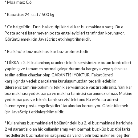
* Mpa max: 0,6
* Kapasite: 24 saat / 500 kg
* Ce belgelidir - Fırın-balıkçı tipi kinci el kar buz makinası satışı
Bu e-
Posta adresi istenmeyen posta engelleyicileri tarafından korunuyor.
Görüntülemek için JavaScript etkinleştirilmelidir.
* Bu ikinci el buz makinası kar buz üretmektedir
* DİKKAT: 2. El kullanılmış ürünler; teknik servisimizde bütün kontrolleri
yapılmış ve tamamen normal çalışır durumda kargoya veya şahsınıza
teslim edilen cihazlar olup GARANTİSİ YOKTUR. Fakat ücreti
karşılığında yedek parçalarını kuruluşumuzdan tedarik edebilir,
dilerseniz tamirini-bakımını teknik servisimizde yaptırabilirsiniz. Yani kar
buz makinası yedek parça ve makina tamircisi sorununuz olmaz. Makine
yedek parçası ve teknik tamir servisi telefonu
Bu e-Posta adresi
istenmeyen posta engelleyicileri tarafından korunuyor. Görüntülemek
için JavaScript etkinleştirilmelidir.
* Kullanılmış buz makineleri bölümündeki bu 2. el buz makinesi haricinde
2 yıl garantisi olan hiç kullanılmamış yeni parmak buz küp buz gibi farkı
modellerde buz makinesi satışımız da vardır. Sıfır buz makinesi çeşitleri