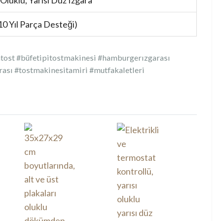
(10 Yıl Parça Desteği)
tost #büfetipitostmakinesi #hamburgerızgarası
rası #tostmakinesitamiri #mutfakaletleri