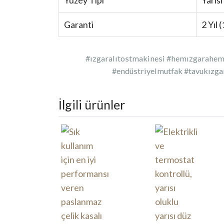
Garanti
2 Yıl 
#ızgaralıtostmakinesi #hemızgarahem
#endüstriyelmutfak #tavukızga
İlgili ürünler