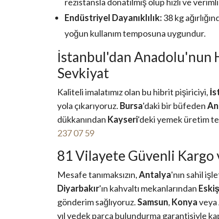
rezistansla donatılmış olup hızlı ve verimli
Endüstriyel Dayanıklılık:
38 kg ağırlığın
yoğun kullanım temposuna uygundur.
İstanbul'dan Anadolu'nun 
Sevkiyat
Kaliteli imalatımız olan bu hibrit pişiriciyi,
İs
yola çıkarıyoruz.
Bursa
'daki bir büfeden
An
dükkanından
Kayseri
'deki yemek üretim te
237 07 59
81 Vilayete Güvenli Kargo
Mesafe tanımaksızın,
Antalya
'nın sahil iş
Diyarbakır
'ın kahvaltı mekanlarından
Eskiş
gönderim sağlıyoruz.
Samsun
,
Konya
veya
yıl yedek parça bulundurma garantisiyle kapı