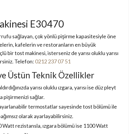
akinesi E30470
rrufu sağlayan, çok yönlü pişirme kapasitesiyle öne
felerin, kafelerin ve restoranların en büyük
lü bir tost makinesi, isterseniz de yarısı oluklu yarısı
rsiniz. Telefon:
0212 237 07 51
ve Üstün Teknik Özellikler
dırdığınızda yarısı oluklu ızgara, yarısı ise düz pleyt
da pişirmenizi sağlar.
yarlanabilir termostatlar sayesinde tost bölümü ile
ağımsız olarak ayarlayabilirsiniz.
 Watt rezistansla, ızgara bölümü ise 1100 Watt