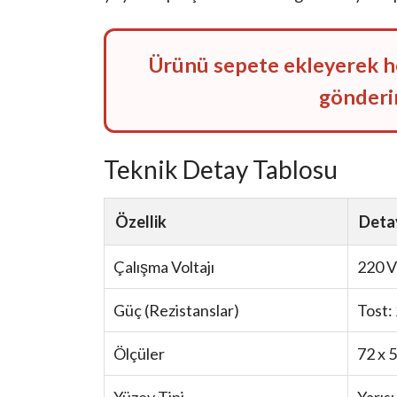
Ürünü sepete ekleyerek hem
gönderim
Teknik Detay Tablosu
Özellik
Deta
Çalışma Voltajı
220 V
Güç (Rezistanslar)
Tost:
Ölçüler
72 x 
Yüzey Tipi
Yarısı