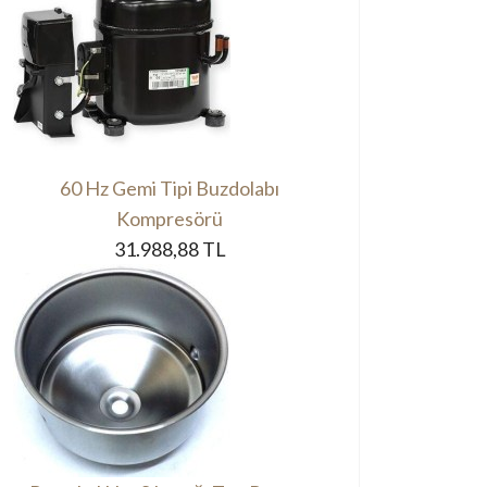
60 Hz Gemi Tipi Buzdolabı
Kompresörü
31.988,88 TL