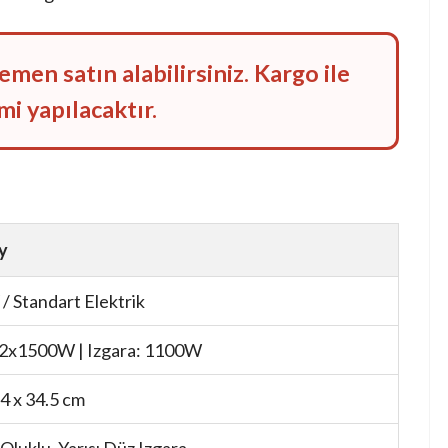
en satın alabilirsiniz. Kargo ile
i yapılacaktır.
y
 / Standart Elektrik
 2x1500W | Izgara: 1100W
54 x 34.5 cm
 Oluklu, Yarısı Düz Izgara