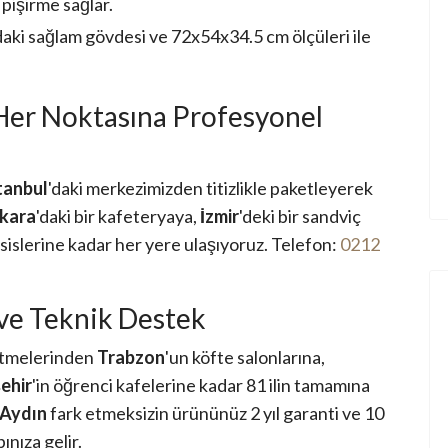
 pişirme sağlar.
daki sağlam gövdesi ve 72x54x34.5 cm ölçüleri ile
Her Noktasına Profesyonel
tanbul
'daki merkezimizden titizlikle paketleyerek
kara
'daki bir kafeteryaya,
İzmir
'deki bir sandviç
sislerine kadar her yere ulaşıyoruz. Telefon:
0212
 ve Teknik Destek
letmelerinden
Trabzon
'un köfte salonlarına,
ehir
'in öğrenci kafelerine kadar 81 ilin tamamına
Aydın
fark etmeksizin ürününüz 2 yıl garanti ve 10
nıza gelir.