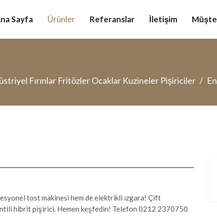
na Sayfa
Ürünler
Referanslar
İletişim
Müşter
striyel Fırınlar Fritözler Ocaklar Kuzineler Pişiriciler
En
onel tost makinesi hem de elektrikli ızgara! Çift
antili hibrit pişirici. Hemen keşfedin! Telefon 0212 2370750