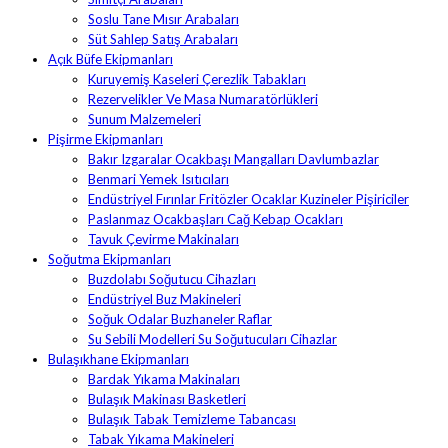
Soslu Tane Mısır Arabaları
Süt Sahlep Satış Arabaları
Açık Büfe Ekipmanları
Kuruyemiş Kaseleri Çerezlik Tabakları
Rezervelikler Ve Masa Numaratörlükleri
Sunum Malzemeleri
Pişirme Ekipmanları
Bakır Izgaralar Ocakbaşı Mangalları Davlumbazlar
Benmari Yemek Isıtıcıları
Endüstriyel Fırınlar Fritözler Ocaklar Kuzineler Pişiriciler
Paslanmaz Ocakbaşları Cağ Kebap Ocakları
Tavuk Çevirme Makinaları
Soğutma Ekipmanları
Buzdolabı Soğutucu Cihazları
Endüstriyel Buz Makineleri
Soğuk Odalar Buzhaneler Raflar
Su Sebili Modelleri Su Soğutucuları Cihazlar
Bulaşıkhane Ekipmanları
Bardak Yıkama Makinaları
Bulaşık Makinası Basketleri
Bulaşık Tabak Temizleme Tabancası
Tabak Yıkama Makineleri