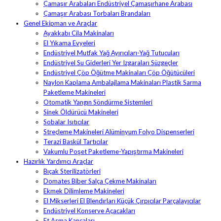
Çamaşır Arabaları Endüstriyel Çamaşırhane Arabası
Çamaşır Arabası Torbaları Brandaları
Genel Ekipman ve Araçlar
Ayakkabı Cila Makinaları
El Yıkama Evyeleri
Endüstriyel Mutfak Yağ Ayırıcıları-Yağ Tutucuları
Endüstriyel Su Giderleri Yer Izgaraları Süzgeçler
Endüstriyel Çöp Öğütme Makinaları Çöp Öğütücüleri
Naylon Kaplama Ambalajlama Makinaları Plastik Sarma
Paketleme Makineleri
Otomatik Yangın Söndürme Sistemleri
Sinek Öldürücü Makineleri
Sobalar Isıtıcılar
Streçleme Makineleri Alüminyum Folyo Dispenserleri
Terazi Baskül Tartıcılar
Vakumlu Poşet Paketleme-Yapıştırma Makineleri
Hazırlık Yardımcı Araçlar
Bıçak Sterilizatörleri
Domates Biber Salça Çekme Makinaları
Ekmek Dilimleme Makineleri
El Mikserleri El Blendırları Küçük Çırpıcılar Parçalayıcılar
Endüstriyel Konserve Açacakları
Et Asma Kancaları