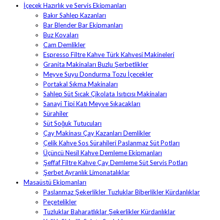
İçecek Hazırlık ve Servis Ekipmanları
Bakır Sahlep Kazanları
Bar Blender Bar Ekipmanları
Buz Kovaları
Cam Demlikler
Espresso Filtre Kahve Türk Kahvesi Makineleri
Granita Makinaları Buzlu Şerbetlikler
Meyve Suyu Dondurma Tozu İçecekler
Portakal Sıkma Makinaları
Sahlep Süt Sıcak Çikolata Isıtıcısı Makinaları
Sanayi Tipi Katı Meyve Sıkacakları
Sürahiler
Süt Soğuk Tutucuları
Çay Makinası Çay Kazanları Demlikler
Çelik Kahve Sos Sürahileri Paslanmaz Süt Potları
Üçüncü Nesil Kahve Demleme Ekipmanları
Şeffaf Filtre Kahve Çay Demleme Süt Servis Potları
Şerbet Ayranlık Limonatalıklar
Masaüstü Ekipmanları
Paslanmaz Şekerlikler Tuzluklar Biberlikler Kürdanlıklar
Peçetelikler
Tuzluklar Baharatlıklar Şekerlikler Kürdanlıklar