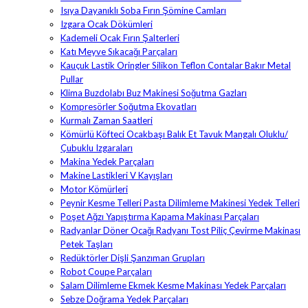
Isıya Dayanıklı Soba Fırın Şömine Camları
Izgara Ocak Dökümleri
Kademeli Ocak Fırın Şalterleri
Katı Meyve Sıkacağı Parçaları
Kauçuk Lastik Oringler Silikon Teflon Contalar Bakır Metal
Pullar
Klima Buzdolabı Buz Makinesi Soğutma Gazları
Kompresörler Soğutma Ekovatları
Kurmalı Zaman Saatleri
Kömürlü Köfteci Ocakbaşı Balık Et Tavuk Mangalı Oluklu/
Çubuklu Izgaraları
Makina Yedek Parçaları
Makine Lastikleri V Kayışları
Motor Kömürleri
Peynir Kesme Telleri Pasta Dilimleme Makinesi Yedek Telleri
Poşet Ağzı Yapıştırma Kapama Makinası Parçaları
Radyanlar Döner Ocağı Radyanı Tost Piliç Çevirme Makinası
Petek Taşları
Redüktörler Dişli Şanzıman Grupları
Robot Coupe Parçaları
Salam Dilimleme Ekmek Kesme Makinası Yedek Parçaları
Sebze Doğrama Yedek Parçaları