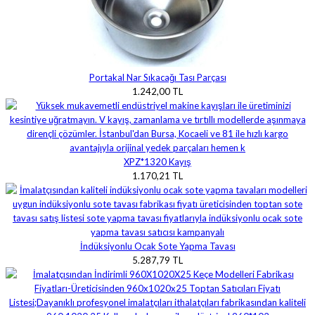
Portakal Nar Sıkacağı Tası Parçası
1.242,00 TL
XPZ*1320 Kayış
1.170,21 TL
İndüksiyonlu Ocak Sote Yapma Tavası
5.287,79 TL