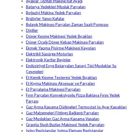
Ayaklar Tezgah Makine Raf Ayağı
Batarya Yedekleri Musluk Parçaları
Boğaziçi Makina Yedek Parçaları
Brülörler Yanıcı Kafalar
Bulaşık Makinası Parçaları Zaman Saati Pompası
Dişliler
Döner Kesme Makinesi Yedek Bıçakları
Döner Ocağı Döner Kebap Makinası Parçaları
Ekmek Yapma Pişirme Makinesi Kayışları
Elektrikli Süpürge Motorları
Elektronik Kartlar Beyinler
Endüstriyel Evye Bataryaları Sanayi Tipi Musluklar Su
Çeşmeleri
Et Kemik Kesme Testeresi Yedek Bıçakları
Et Kıyma Makinası Aksesuar ve Parçaları
Et Parçalama Makinesi Parçaları
Fırın Parçaları Konveksiyonlu Pizza Baklava Fırını Yedek
Parçası
Gaz Açma Kapama Düğmeleri Termostat Isı Ayar Kapakları
Gaz Malzemeleri Fittings Bağlantı Parçaları
Gaz Muslukları Gaz Açma Kapama Vanaları
Granita Slush Buzlaş Makinesi Yedek Parçaları
Isıtıcı Rezistanslar Isıtma Elemanı Rezistanslar