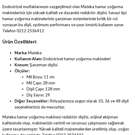
Endüstriyel mutfaklarınızın vazgeçilmezi olan Mateka hamur yoğurma
makineleriniz için yüksek kaliteli ve dayanıklı redüktör dişlisi. Sanayi tipi
hamur yoğurma makinelerinin şanzıman sistemlerinde kritik bir rol
oynayan bu dişli, optimum performans ve uzun ömürlü kullanım sunar.
Telefon 0212 2536412
Ürün Özellikleri:
Marka:
Mateka
Kullanım Alanı:
Endüstriyel hamur yoğurma makineleri
Konum:
Şanzıman dişlisi
Ölçüler:
Mil Boyu: 11 cm
Mil Çapı: 28 mm
Dişli Çapı: 128 mm
Diş Sayısı: 29
Diğer Seçenekler:
İhtiyaçlarınıza uygun olarak 33, 36 ve 48 dişli
seçeneklerimiz de mevcuttur.
Mateka hamur yoğurma makinesi redüktör dişlisi, orijinal ekipman
kalitesinde olup, makinenizin verimli ve sorunsuz çalışmasını sağlamak
üzere tasarlanmıştır. Yüksek kaliteli malzemelerden üretilmiş olup, yoğun