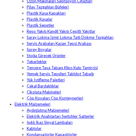
Ozon Makinaları Sanitasyon Cihazları
Pilav Tezgahları Büfeleri
Plastik Kasa Kapakları
Plastik Kasalar
Plastik Sepetler
Reşo Yakıtı Kandil Yakıtı Çeşitli Yakıtlar
Saray Lokma İzmir Lokma Tatlı Dökme Tezgahları
Servis Arabaları Kazan Tepsi Arabası
Sprey Boyalar
Stoğa Girecek Ürünler
Tekerlekler
Tencere Tava Tabanı Klips Kulp Tamircisi
Yemek Servis Tepsileri Tabldot Tabağı
Yük İstifleme Paletleri
Çekal Bardaklıklar
Çikolata Makineleri
Çöp Kovaları Çöp Konteynerleri
Elektrik Malzemeleri
Aydınlatma Malzemeleri
Elektrik Anahtarları Switchler Şalterler
Işıklı İkaz Sinyal Lambaları
Kablolar
Kondansatörler Kapasitörler