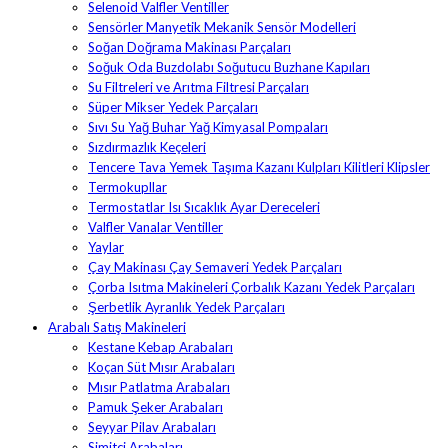
Selenoid Valfler Ventiller
Sensörler Manyetik Mekanik Sensör Modelleri
Soğan Doğrama Makinası Parçaları
Soğuk Oda Buzdolabı Soğutucu Buzhane Kapıları
Su Filtreleri ve Arıtma Filtresi Parçaları
Süper Mikser Yedek Parçaları
Sıvı Su Yağ Buhar Yağ Kimyasal Pompaları
Sızdırmazlık Keçeleri
Tencere Tava Yemek Taşıma Kazanı Kulpları Kilitleri Klipsler
Termokupllar
Termostatlar Isı Sıcaklık Ayar Dereceleri
Valfler Vanalar Ventiller
Yaylar
Çay Makinası Çay Semaveri Yedek Parçaları
Çorba Isıtma Makineleri Çorbalık Kazanı Yedek Parçaları
Şerbetlik Ayranlık Yedek Parçaları
Arabalı Satış Makineleri
Kestane Kebap Arabaları
Koçan Süt Mısır Arabaları
Mısır Patlatma Arabaları
Pamuk Şeker Arabaları
Seyyar Pilav Arabaları
Simitçi Arabaları