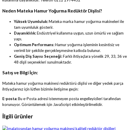
kullanıma dayanıklıdır. Telefon 0212 2974432
Neden Mateka Hamur Yoğurma Redüktör Dişlisi?
Yüksek Uyumluluk:
Mateka marka hamur yoğurma makineleri ile
tam uyumluluk gösterir.
Dayanıklılık:
Endüstriyel kullanıma uygun, uzun ömürlü ve sağlam
yapı.
Optimum Performans:
Hamur yoğurma işleminin kesintisiz ve
verimli bir şekilde gerçekleşmesine katkıda bulunur.
Geniş Diş Sayısı Seçeneği:
Farklı ihtiyaçlara yönelik 29, 33, 36 ve
48 dişli seçenekleri sunulmaktadır.
Satış ve Bilgi İçin:
Mateka hamur yoğurma makinesi redüktörü dişlisi ve diğer yedek parça
ihtiyaçlarınız için lütfen bizimle iletişime geçin:
E-posta:
Bu e-Posta adresi istenmeyen posta engelleyicileri tarafından
korunuyor. Görüntülemek için JavaScript etkinleştirilmelidir.
İlgili ürünler