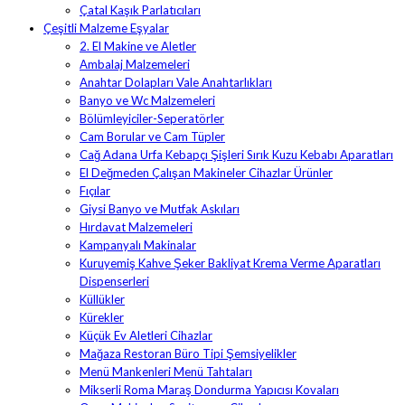
Çatal Kaşık Parlatıcıları
Çeşitli Malzeme Eşyalar
2. El Makine ve Aletler
Ambalaj Malzemeleri
Anahtar Dolapları Vale Anahtarlıkları
Banyo ve Wc Malzemeleri
Bölümleyiciler-Seperatörler
Cam Borular ve Cam Tüpler
Cağ Adana Urfa Kebapçı Şişleri Sırık Kuzu Kebabı Aparatları
El Değmeden Çalışan Makineler Cihazlar Ürünler
Fıçılar
Giysi Banyo ve Mutfak Askıları
Hırdavat Malzemeleri
Kampanyalı Makinalar
Kuruyemiş Kahve Şeker Bakliyat Krema Verme Aparatları
Dispenserleri
Küllükler
Kürekler
Küçük Ev Aletleri Cihazlar
Mağaza Restoran Büro Tipi Şemsiyelikler
Menü Mankenleri Menü Tahtaları
Mikserli Roma Maraş Dondurma Yapıcısı Kovaları