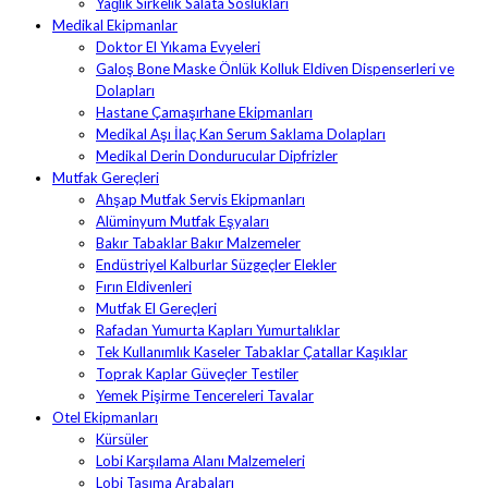
Yağlık Sirkelik Salata Soslukları
Medikal Ekipmanlar
Doktor El Yıkama Evyeleri
Galoş Bone Maske Önlük Kolluk Eldiven Dispenserleri ve
Dolapları
Hastane Çamaşırhane Ekipmanları
Medikal Aşı İlaç Kan Serum Saklama Dolapları
Medikal Derin Dondurucular Dipfrizler
Mutfak Gereçleri
Ahşap Mutfak Servis Ekipmanları
Alüminyum Mutfak Eşyaları
Bakır Tabaklar Bakır Malzemeler
Endüstriyel Kalburlar Süzgeçler Elekler
Fırın Eldivenleri
Mutfak El Gereçleri
Rafadan Yumurta Kapları Yumurtalıklar
Tek Kullanımlık Kaseler Tabaklar Çatallar Kaşıklar
Toprak Kaplar Güveçler Testiler
Yemek Pişirme Tencereleri Tavalar
Otel Ekipmanları
Kürsüler
Lobi Karşılama Alanı Malzemeleri
Lobi Taşıma Arabaları