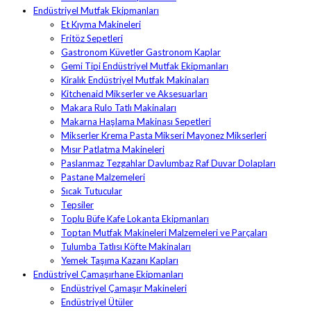
Endüstriyel Mutfak Ekipmanları
Et Kıyma Makineleri
Fritöz Sepetleri
Gastronom Küvetler Gastronom Kaplar
Gemi Tipi Endüstriyel Mutfak Ekipmanları
Kiralık Endüstriyel Mutfak Makinaları
Kitchenaid Mikserler ve Aksesuarları
Makara Rulo Tatlı Makinaları
Makarna Haşlama Makinası Sepetleri
Mikserler Krema Pasta Mikseri Mayonez Mikserleri
Mısır Patlatma Makineleri
Paslanmaz Tezgahlar Davlumbaz Raf Duvar Dolapları
Pastane Malzemeleri
Sıcak Tutucular
Tepsiler
Toplu Büfe Kafe Lokanta Ekipmanları
Toptan Mutfak Makineleri Malzemeleri ve Parçaları
Tulumba Tatlısı Köfte Makinaları
Yemek Taşıma Kazanı Kapları
Endüstriyel Çamaşırhane Ekipmanları
Endüstriyel Çamaşır Makineleri
Endüstriyel Ütüler