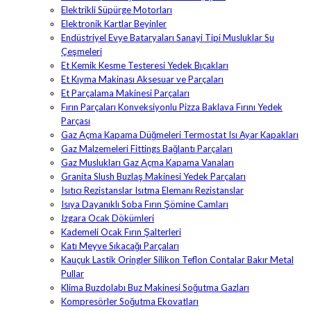
Elektrikli Süpürge Motorları
Elektronik Kartlar Beyinler
Endüstriyel Evye Bataryaları Sanayi Tipi Musluklar Su
Çeşmeleri
Et Kemik Kesme Testeresi Yedek Bıçakları
Et Kıyma Makinası Aksesuar ve Parçaları
Et Parçalama Makinesi Parçaları
Fırın Parçaları Konveksiyonlu Pizza Baklava Fırını Yedek
Parçası
Gaz Açma Kapama Düğmeleri Termostat Isı Ayar Kapakları
Gaz Malzemeleri Fittings Bağlantı Parçaları
Gaz Muslukları Gaz Açma Kapama Vanaları
Granita Slush Buzlaş Makinesi Yedek Parçaları
Isıtıcı Rezistanslar Isıtma Elemanı Rezistanslar
Isıya Dayanıklı Soba Fırın Şömine Camları
Izgara Ocak Dökümleri
Kademeli Ocak Fırın Şalterleri
Katı Meyve Sıkacağı Parçaları
Kauçuk Lastik Oringler Silikon Teflon Contalar Bakır Metal
Pullar
Klima Buzdolabı Buz Makinesi Soğutma Gazları
Kompresörler Soğutma Ekovatları