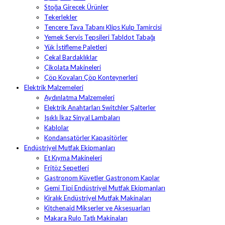
Stoğa Girecek Ürünler
Tekerlekler
Tencere Tava Tabanı Klips Kulp Tamircisi
Yemek Servis Tepsileri Tabldot Tabağı
Yük İstifleme Paletleri
Çekal Bardaklıklar
Çikolata Makineleri
Çöp Kovaları Çöp Konteynerleri
Elektrik Malzemeleri
Aydınlatma Malzemeleri
Elektrik Anahtarları Switchler Şalterler
Işıklı İkaz Sinyal Lambaları
Kablolar
Kondansatörler Kapasitörler
Endüstriyel Mutfak Ekipmanları
Et Kıyma Makineleri
Fritöz Sepetleri
Gastronom Küvetler Gastronom Kaplar
Gemi Tipi Endüstriyel Mutfak Ekipmanları
Kiralık Endüstriyel Mutfak Makinaları
Kitchenaid Mikserler ve Aksesuarları
Makara Rulo Tatlı Makinaları