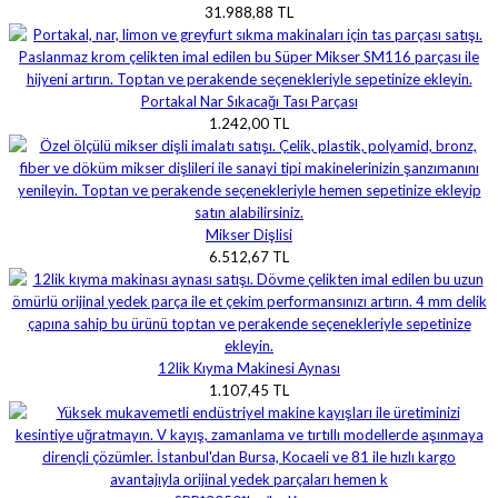
31.988,88 TL
Portakal Nar Sıkacağı Tası Parçası
1.242,00 TL
Mikser Dişlisi
6.512,67 TL
12lik Kıyma Makinesi Aynası
1.107,45 TL