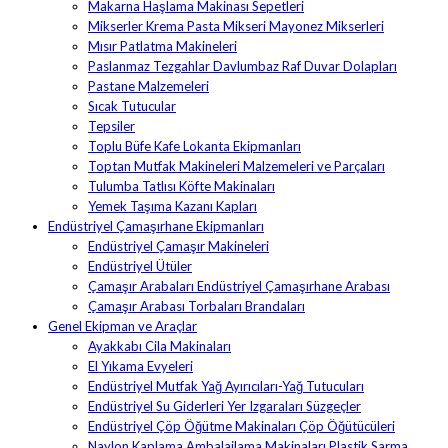
Makarna Haşlama Makinası Sepetleri
Mikserler Krema Pasta Mikseri Mayonez Mikserleri
Mısır Patlatma Makineleri
Paslanmaz Tezgahlar Davlumbaz Raf Duvar Dolapları
Pastane Malzemeleri
Sıcak Tutucular
Tepsiler
Toplu Büfe Kafe Lokanta Ekipmanları
Toptan Mutfak Makineleri Malzemeleri ve Parçaları
Tulumba Tatlısı Köfte Makinaları
Yemek Taşıma Kazanı Kapları
Endüstriyel Çamaşırhane Ekipmanları
Endüstriyel Çamaşır Makineleri
Endüstriyel Ütüler
Çamaşır Arabaları Endüstriyel Çamaşırhane Arabası
Çamaşır Arabası Torbaları Brandaları
Genel Ekipman ve Araçlar
Ayakkabı Cila Makinaları
El Yıkama Evyeleri
Endüstriyel Mutfak Yağ Ayırıcıları-Yağ Tutucuları
Endüstriyel Su Giderleri Yer Izgaraları Süzgeçler
Endüstriyel Çöp Öğütme Makinaları Çöp Öğütücüleri
Naylon Kaplama Ambalajlama Makinaları Plastik Sarma