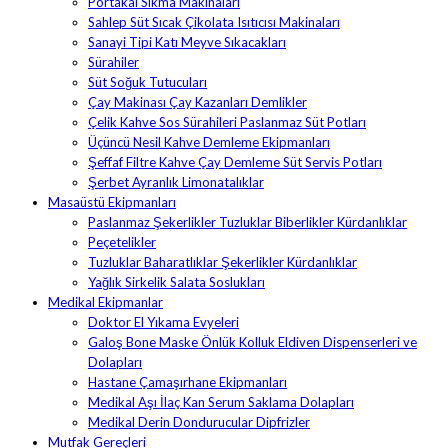
Portakal Sıkma Makinaları
Sahlep Süt Sıcak Çikolata Isıtıcısı Makinaları
Sanayi Tipi Katı Meyve Sıkacakları
Sürahiler
Süt Soğuk Tutucuları
Çay Makinası Çay Kazanları Demlikler
Çelik Kahve Sos Sürahileri Paslanmaz Süt Potları
Üçüncü Nesil Kahve Demleme Ekipmanları
Şeffaf Filtre Kahve Çay Demleme Süt Servis Potları
Şerbet Ayranlık Limonatalıklar
Masaüstü Ekipmanları
Paslanmaz Şekerlikler Tuzluklar Biberlikler Kürdanlıklar
Peçetelikler
Tuzluklar Baharatlıklar Şekerlikler Kürdanlıklar
Yağlık Sirkelik Salata Soslukları
Medikal Ekipmanlar
Doktor El Yıkama Evyeleri
Galoş Bone Maske Önlük Kolluk Eldiven Dispenserleri ve
Dolapları
Hastane Çamaşırhane Ekipmanları
Medikal Aşı İlaç Kan Serum Saklama Dolapları
Medikal Derin Dondurucular Dipfrizler
Mutfak Gereçleri