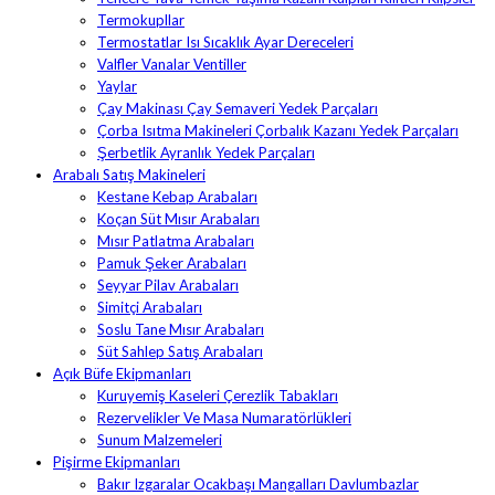
Termokupllar
Termostatlar Isı Sıcaklık Ayar Dereceleri
Valfler Vanalar Ventiller
Yaylar
Çay Makinası Çay Semaveri Yedek Parçaları
Çorba Isıtma Makineleri Çorbalık Kazanı Yedek Parçaları
Şerbetlik Ayranlık Yedek Parçaları
Arabalı Satış Makineleri
Kestane Kebap Arabaları
Koçan Süt Mısır Arabaları
Mısır Patlatma Arabaları
Pamuk Şeker Arabaları
Seyyar Pilav Arabaları
Simitçi Arabaları
Soslu Tane Mısır Arabaları
Süt Sahlep Satış Arabaları
Açık Büfe Ekipmanları
Kuruyemiş Kaseleri Çerezlik Tabakları
Rezervelikler Ve Masa Numaratörlükleri
Sunum Malzemeleri
Pişirme Ekipmanları
Bakır Izgaralar Ocakbaşı Mangalları Davlumbazlar