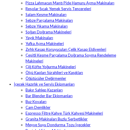
Pizza Lahmacun Mantı Pide Hamuru Açma Makinaları
Reşolar Sıcak Yemek Servis Tencereleri
Salam Kesme Makinaları
Sebze Parçalama Makinaları
Sebze Yıkama Makinaları
Soğan Doğrama Makineleri
Yayık Makinaları
Yufka Açma Makineleri
Zırhlı Kasap Koruyucuları Çelik Kasap Eldivenleri
Çeşitli Kesme Parçalama Doğrama Soyma Rendeleme
Makineleri
Çiğ Köfte Yoğurma Makineleri
Ölçü Kapları Sürahileri ve Kaşıkları
Öğütücüler Değirmenler
İçecek Hazırlık ve Servis Ekipmanları
Bakır Sahlep Kazanları
Bar Blender Bar Ekipmanları
Buz Kovaları
Cam Demlikler
Espresso Filtre Kahve Türk Kahvesi Makineleri
Granita Makinaları Buzlu Şerbetlikler
Meyve Suyu Dondurma Tozu İçecekler