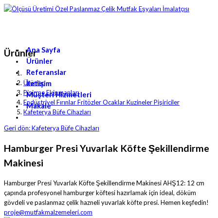
Ana Sayfa
Ürünler
Ürünler
Referanslar
İletişim
Ürünler
Pişirme Ekipmanları
Müşteri Hizmetleri
Endüstriyel Fırınlar Fritözler Ocaklar Kuzineler Pişiriciler
Makale
Kafeterya Büfe Cihazları
Geri dön: Kafeterya Büfe Cihazları
Hamburger Presi Yuvarlak Köfte Şekillendirme
Makinesi
Hamburger Presi Yuvarlak Köfte Şekillendirme Makinesi AHŞ12: 12 cm
çapında profesyonel hamburger köftesi hazırlamak için ideal, döküm
gövdeli ve paslanmaz çelik hazneli yuvarlak köfte presi. Hemen keşfedin!
proje@mutfakmalzemeleri.com