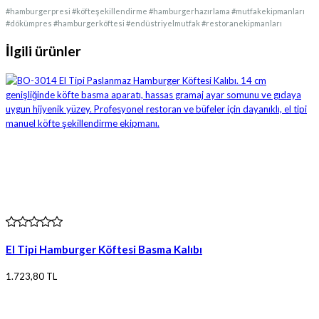
#hamburgerpresi #köfteşekillendirme #hamburgerhazırlama #mutfakekipmanları
#dökümpres #hamburgerköftesi #endüstriyelmutfak #restoranekipmanları
İlgili ürünler
El Tipi Hamburger Köftesi Basma Kalıbı
1.723,80 TL
Ürün bilgileri