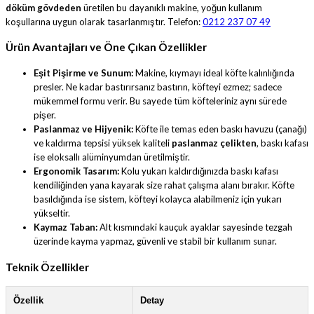
döküm gövdeden
üretilen bu dayanıklı makine, yoğun kullanım
koşullarına uygun olarak tasarlanmıştır. Telefon:
0212 237 07 49
Ürün Avantajları ve Öne Çıkan Özellikler
Eşit Pişirme ve Sunum:
Makine, kıymayı ideal köfte kalınlığında
presler. Ne kadar bastırırsanız bastırın, köfteyi ezmez; sadece
mükemmel formu verir. Bu sayede tüm köfteleriniz aynı sürede
pişer.
Paslanmaz ve Hijyenik:
Köfte ile temas eden baskı havuzu (çanağı)
ve kaldırma tepsisi yüksek kaliteli
paslanmaz çelikten
, baskı kafası
ise eloksallı alüminyumdan üretilmiştir.
Ergonomik Tasarım:
Kolu yukarı kaldırdığınızda baskı kafası
kendiliğinden yana kayarak size rahat çalışma alanı bırakır. Köfte
basıldığında ise sistem, köfteyi kolayca alabilmeniz için yukarı
yükseltir.
Kaymaz Taban:
Alt kısmındaki kauçuk ayaklar sayesinde tezgah
üzerinde kayma yapmaz, güvenli ve stabil bir kullanım sunar.
Teknik Özellikler
Özellik
Detay