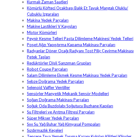
Kurmalı Zaman Saatleri
Kömürlü Köfteci Ocakbaşı Balık Et Tavuk Mangalı Oluklu/
Çubuklu Izgaraları
Makina Yedek Parçaları
Makine Lastikleri V Kayışları
Motor Kömürleri
Peynir Kesme Telleri Pasta Dilimleme Makinesi Yedek Telleri
Poşet Ağzı Yapıştırma Kapama Makinası Parçaları
Radyanlar Döner Ocağı Radyanı Tost Piliç Çevirme Makinası
Petek Taşları
Redüktörler Dişli Şanzıman Grupları
Robot Coupe Parçaları
Salam Dilimleme Ekmek Kesme Makinası Yedek Parçaları
Sebze Doğrama Yedek Parçaları
Selenoid Valfler Ventiller
Sensörler Manyetik Mekanik Sensör Modelleri
Soğan Doğrama Makinası Parçaları
Soğuk Oda Buzdolabı Soğutucu Buzhane Kapıları
Su Filtreleri ve Arıtma Filtresi Parçaları
Süper Mikser Yedek Parçaları
Sıvı Su Yağ Buhar Yağ Kimyasal Pompaları
Sızdırmazlık Keçeleri
Tencere Tava Yemek Taşıma Kazanı Kulpları Kilitleri Klipsler