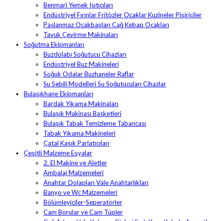
Benmari Yemek Isıtıcıları
Endüstriyel Fırınlar Fritözler Ocaklar Kuzineler Pişiriciler
Paslanmaz Ocakbaşları Cağ Kebap Ocakları
Tavuk Çevirme Makinaları
Soğutma Ekipmanları
Buzdolabı Soğutucu Cihazları
Endüstriyel Buz Makineleri
Soğuk Odalar Buzhaneler Raflar
Su Sebili Modelleri Su Soğutucuları Cihazlar
Bulaşıkhane Ekipmanları
Bardak Yıkama Makinaları
Bulaşık Makinası Basketleri
Bulaşık Tabak Temizleme Tabancası
Tabak Yıkama Makineleri
Çatal Kaşık Parlatıcıları
Çeşitli Malzeme Eşyalar
2. El Makine ve Aletler
Ambalaj Malzemeleri
Anahtar Dolapları Vale Anahtarlıkları
Banyo ve Wc Malzemeleri
Bölümleyiciler-Seperatörler
Cam Borular ve Cam Tüpler