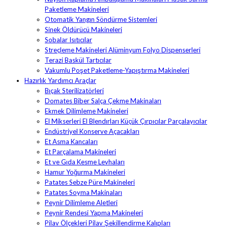
Paketleme Makineleri
Otomatik Yangın Söndürme Sistemleri
Sinek Öldürücü Makineleri
Sobalar Isıtıcılar
Streçleme Makineleri Alüminyum Folyo Dispenserleri
Terazi Baskül Tartıcılar
Vakumlu Poşet Paketleme-Yapıştırma Makineleri
Hazırlık Yardımcı Araçlar
Bıçak Sterilizatörleri
Domates Biber Salça Çekme Makinaları
Ekmek Dilimleme Makineleri
El Mikserleri El Blendırları Küçük Çırpıcılar Parçalayıcılar
Endüstriyel Konserve Açacakları
Et Asma Kancaları
Et Parçalama Makineleri
Et ve Gıda Kesme Levhaları
Hamur Yoğurma Makineleri
Patates Sebze Püre Makineleri
Patates Soyma Makinaları
Peynir Dilimleme Aletleri
Peynir Rendesi Yapma Makineleri
Pilav Ölçekleri Pilav Şekillendirme Kalıpları