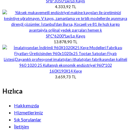
SPB*3050*Lw/Lp Kayış
4.333,92 TL
SPC*6200*Lw/Lp Kayış
13.878,90 TL
160X190X14 Keçe
3.659,73 TL
Hızlıca
Hakkımızda
Hizmetlerimiz
Sık Sorulanlar
İletişim