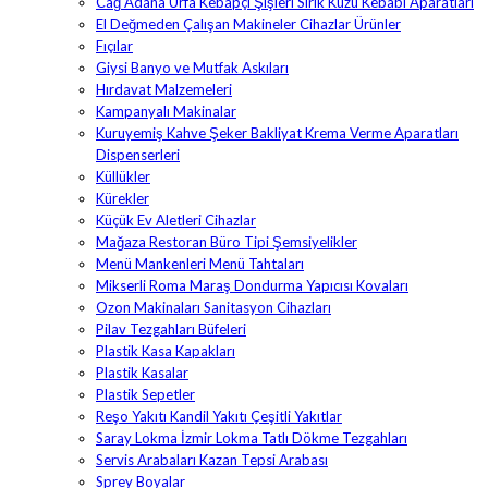
Cağ Adana Urfa Kebapçı Şişleri Sırık Kuzu Kebabı Aparatları
El Değmeden Çalışan Makineler Cihazlar Ürünler
Fıçılar
Giysi Banyo ve Mutfak Askıları
Hırdavat Malzemeleri
Kampanyalı Makinalar
Kuruyemiş Kahve Şeker Bakliyat Krema Verme Aparatları
Dispenserleri
Küllükler
Kürekler
Küçük Ev Aletleri Cihazlar
Mağaza Restoran Büro Tipi Şemsiyelikler
Menü Mankenleri Menü Tahtaları
Mikserli Roma Maraş Dondurma Yapıcısı Kovaları
Ozon Makinaları Sanitasyon Cihazları
Pilav Tezgahları Büfeleri
Plastik Kasa Kapakları
Plastik Kasalar
Plastik Sepetler
Reşo Yakıtı Kandil Yakıtı Çeşitli Yakıtlar
Saray Lokma İzmir Lokma Tatlı Dökme Tezgahları
Servis Arabaları Kazan Tepsi Arabası
Sprey Boyalar