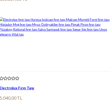
Ürün bilgileri
Electrolux Fırın Taşı
5.040,00 TL
Ürün bilgileri