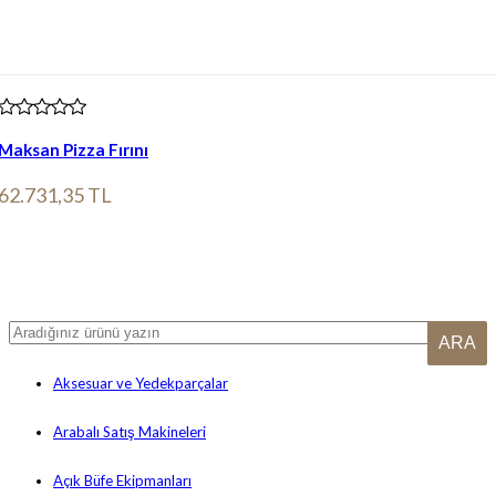
Maksan Pizza Fırını
62.731,35 TL
Ürün bilgileri
Aksesuar ve Yedekparçalar
Arabalı Satış Makineleri
Açık Büfe Ekipmanları