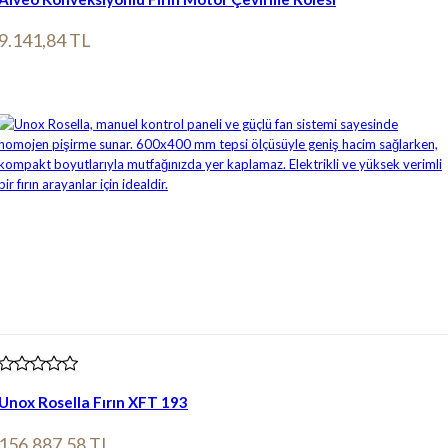
9.141,84 TL
Ürün bilgileri
Unox Rosella Fırın XFT 193
156.887,58 TL