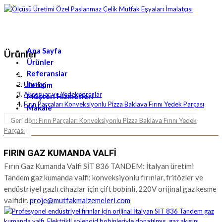
Ana Sayfa
Ürünler
Ürünler
Referanslar
İletişim
Ürünler
Aksesuar ve Yedekparçalar
Müşteri Hizmetleri
Fırın Parçaları Konveksiyonlu Pizza Baklava Fırını Yedek Parçası
Makale
Geri dön: Fırın Parçaları Konveksiyonlu Pizza Baklava Fırını Yedek
Parçası
FIRIN GAZ KUMANDA VALFI
Fırın Gaz Kumanda Valfi SİT 836 TANDEM: İtalyan üretimi
Tandem gaz kumanda valfi; konveksiyonlu fırınlar, fritözler ve
endüstriyel gazlı cihazlar için çift bobinli, 220V orijinal gaz kesme
valfidir.
proje@mutfakmalzemeleri.com