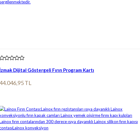
İzmak Dijital Göstergeli Fırın Program Kartı
44.046,95 TL
Ürün bilgileri