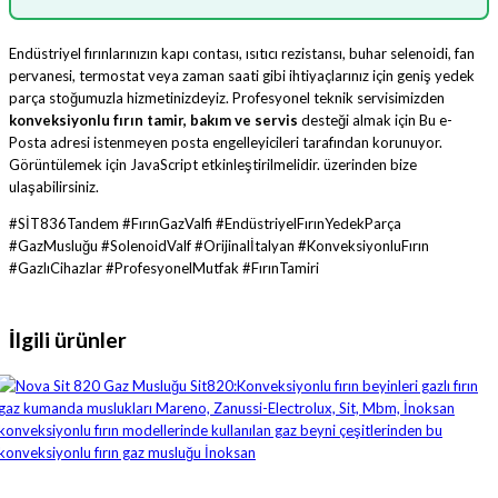
Endüstriyel fırınlarınızın kapı contası, ısıtıcı rezistansı, buhar selenoidi, fan
pervanesi, termostat veya zaman saati gibi ihtiyaçlarınız için geniş yedek
parça stoğumuzla hizmetinizdeyiz. Profesyonel teknik servisimizden
konveksiyonlu fırın tamir, bakım ve servis
desteği almak için
Bu e-
Posta adresi istenmeyen posta engelleyicileri tarafından korunuyor.
Görüntülemek için JavaScript etkinleştirilmelidir.
üzerinden bize
ulaşabilirsiniz.
#SİT836Tandem #FırınGazValfi #EndüstriyelFırınYedekParça
#GazMusluğu #SolenoidValf #Orijinalİtalyan #KonveksiyonluFırın
#GazlıCihazlar #ProfesyonelMutfak #FırınTamiri
İlgili ürünler