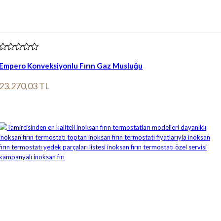
Empero Konveksiyonlu Fırın Gaz Musluğu
23.270,03 TL
Ürün bilgileri