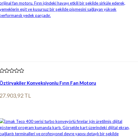
Öztiryakiler Konveksiyonlu Fırın Fan Motoru
27.903,92 TL
Ürün bilgileri