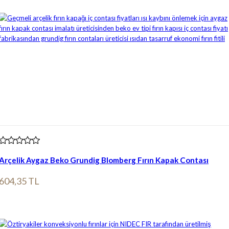
Arçelik Aygaz Beko Grundig Blomberg Fırın Kapak Contası
604,35 TL
Ürün bilgileri