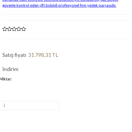
Satış fiyatı
31.798,31 TL
İndirim
Miktar: