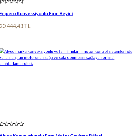
Empero Konveksiyonlu Fırın Beyini
20.444,43 TL
Ürün bilgileri
Alveo Konveksiyonlu Fırın Motor Çevirme Rölesi