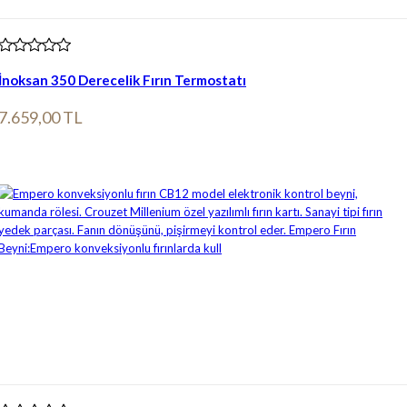
İnoksan 350 Derecelik Fırın Termostatı
7.659,00 TL
Ürün bilgileri