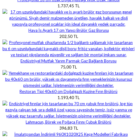
1.737,45 TL
Hava İs Ayarlı 17 cm Yanıcı Brülör Gaz Borusu
202,50 TL
Endüstriyel Mutfak Yarım Parmak Gaz Bağlantı Borusu
75,00 TL
Restoran Tipi 40x60 cm Doğalgazlı Kuzine Fırın Brülörü
1.193,40 TL
Lahmacun, Börek ve Poğaça Fırını Çubuk Brülörü
396,83 TL