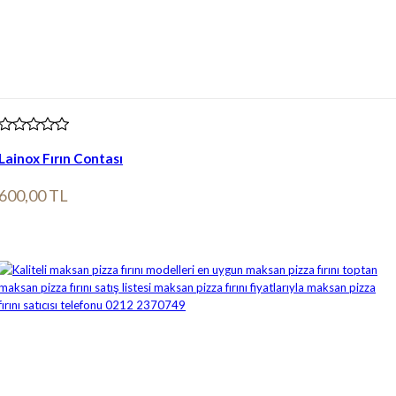
Lainox Fırın Contası
600,00 TL
Ürün bilgileri