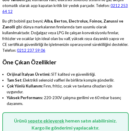
otomatik olarak açıp kapatan kritik bir yedek parçadır. Telefon:
0212 253
64 12
Bu çift bobinli gaz beyni;
Alba, Bertos, Electrolux, Foinox, Zanussi ve
Zanolli
gibi dünya markalarının fırınlarında tam uyumlu olarak
kullanılmaktadır. Doğalgaz veya LPG ile çalışan konveksiyonlu fırınlar,
fritözler ve ocaklar için ideal olan bu valf, yüksek ısıya dayanıklı yapısı ve
CE sertifikalı güvenilirliği ile işletmenizin operasyonel sürekliliğini destekler.
Telefon:
0212 237 59 06
Öne Çıkan Özellikler
Orijinal İtalyan Üretimi:
SİT kalitesi ve güvenilirliği.
Tam Set:
Elektrikli selenoid valfleri ile birlikte komple gönderilir.
Çok Yönlü Kullanım:
Fırın, fritöz, ocak ve tavlama cihazları için
uygundur.
Yüksek Performans:
220-230V çalışma gerilimi ve 60 mbar basınç
dayanımı.
Ürünü
sepete ekleyerek
hemen satın alabilirsiniz.
Kargo ile gönderimi yapılacaktır.