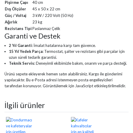
Pişirme Çapı
40 cm
Dış Ölçüler
45 x 50 x 22 cm
Güç / Voltaj
3 kW / 220 Volt (50 Hz)
Ağırlık
23 kg
Rezistans Tipi
Paslanmaz Çelik
Garanti ve Destek
2 Yıl Garanti:
İmalat hatalarına karşı tam güvence.
15 Yıl Yedek Parça:
Termostat, şalter ve rezistans gibi parçalar için
uzun süreli tedarik garantisi.
Teknik Servis:
Deneyimli ekibimizle bakım, onarım ve parça desteği.
Ürünü sepete ekleyerek hemen satın alabilirsiniz. Kargo ile gönderimi
yapılacaktır.
Bu e-Posta adresi istenmeyen posta engelleyicileri
tarafından korunuyor. Görüntülemek için JavaScript etkinleştirilmelidir.
İlgili ürünler