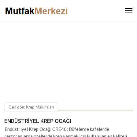
Ürünler
Ürünler
Pişirme Ekipmanları
Endüstriyel Fırınlar Fritözler Ocaklar Kuzineler Pişiriciler
Krep Makinaları
Geri dön: Krep Makinaları
ENDÜSTRIYEL KREP OCAĞI
Endüstriyel Krep Ocağı CRE40: Büfelerde kafelerde
restoranlarda otellerde krep yapmak için kullanılan en kaliteli