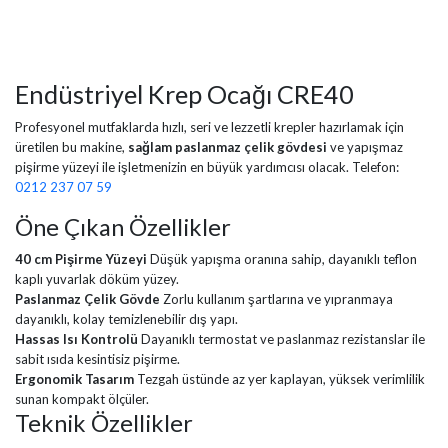
Endüstriyel Krep Ocağı CRE40
Profesyonel mutfaklarda hızlı, seri ve lezzetli krepler hazırlamak için
üretilen bu makine,
sağlam paslanmaz çelik gövdesi
ve yapışmaz
pişirme yüzeyi ile işletmenizin en büyük yardımcısı olacak. Telefon:
0212 237 07 59
Öne Çıkan Özellikler
40 cm Pişirme Yüzeyi
Düşük yapışma oranına sahip, dayanıklı teflon
kaplı yuvarlak döküm yüzey.
Paslanmaz Çelik Gövde
Zorlu kullanım şartlarına ve yıpranmaya
dayanıklı, kolay temizlenebilir dış yapı.
Hassas Isı Kontrolü
Dayanıklı termostat ve paslanmaz rezistanslar ile
sabit ısıda kesintisiz pişirme.
Ergonomik Tasarım
Tezgah üstünde az yer kaplayan, yüksek verimlilik
sunan kompakt ölçüler.
Teknik Özellikler