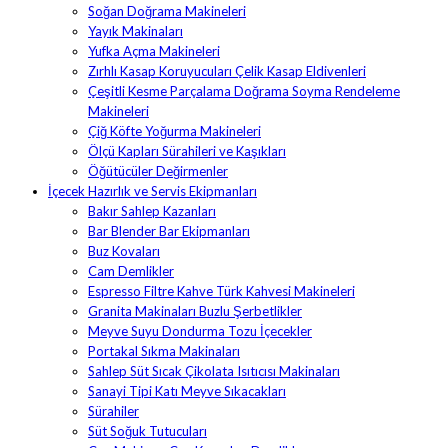
Soğan Doğrama Makineleri
Yayık Makinaları
Yufka Açma Makineleri
Zırhlı Kasap Koruyucuları Çelik Kasap Eldivenleri
Çeşitli Kesme Parçalama Doğrama Soyma Rendeleme
Makineleri
Çiğ Köfte Yoğurma Makineleri
Ölçü Kapları Sürahileri ve Kaşıkları
Öğütücüler Değirmenler
İçecek Hazırlık ve Servis Ekipmanları
Bakır Sahlep Kazanları
Bar Blender Bar Ekipmanları
Buz Kovaları
Cam Demlikler
Espresso Filtre Kahve Türk Kahvesi Makineleri
Granita Makinaları Buzlu Şerbetlikler
Meyve Suyu Dondurma Tozu İçecekler
Portakal Sıkma Makinaları
Sahlep Süt Sıcak Çikolata Isıtıcısı Makinaları
Sanayi Tipi Katı Meyve Sıkacakları
Sürahiler
Süt Soğuk Tutucuları