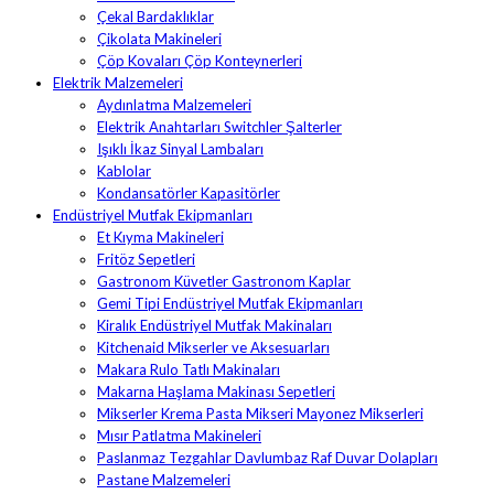
Çekal Bardaklıklar
Çikolata Makineleri
Çöp Kovaları Çöp Konteynerleri
Elektrik Malzemeleri
Aydınlatma Malzemeleri
Elektrik Anahtarları Switchler Şalterler
Işıklı İkaz Sinyal Lambaları
Kablolar
Kondansatörler Kapasitörler
Endüstriyel Mutfak Ekipmanları
Et Kıyma Makineleri
Fritöz Sepetleri
Gastronom Küvetler Gastronom Kaplar
Gemi Tipi Endüstriyel Mutfak Ekipmanları
Kiralık Endüstriyel Mutfak Makinaları
Kitchenaid Mikserler ve Aksesuarları
Makara Rulo Tatlı Makinaları
Makarna Haşlama Makinası Sepetleri
Mikserler Krema Pasta Mikseri Mayonez Mikserleri
Mısır Patlatma Makineleri
Paslanmaz Tezgahlar Davlumbaz Raf Duvar Dolapları
Pastane Malzemeleri