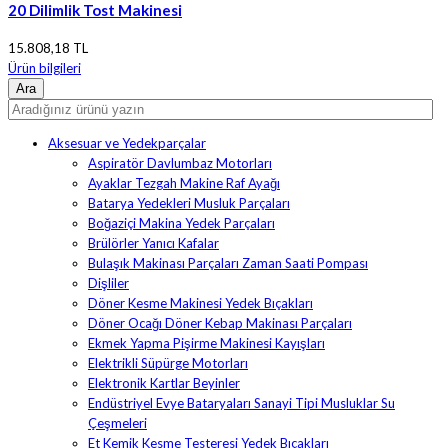
20 Dilimlik Tost Makinesi
15.808,18 TL
Ürün bilgileri
Aksesuar ve Yedekparçalar
Aspiratör Davlumbaz Motorları
Ayaklar Tezgah Makine Raf Ayağı
Batarya Yedekleri Musluk Parçaları
Boğaziçi Makina Yedek Parçaları
Brülörler Yanıcı Kafalar
Bulaşık Makinası Parçaları Zaman Saati Pompası
Dişliler
Döner Kesme Makinesi Yedek Bıçakları
Döner Ocağı Döner Kebap Makinası Parçaları
Ekmek Yapma Pişirme Makinesi Kayışları
Elektrikli Süpürge Motorları
Elektronik Kartlar Beyinler
Endüstriyel Evye Bataryaları Sanayi Tipi Musluklar Su
Çeşmeleri
Et Kemik Kesme Testeresi Yedek Bıçakları