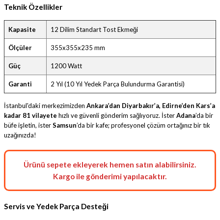
Teknik Özellikler
Kapasite
12 Dilim Standart Tost Ekmeği
Ölçüler
355x355x235 mm
Güç
1200 Watt
Garanti
2 Yıl (10 Yıl Yedek Parça Bulundurma Garantisi)
İstanbul'daki merkezimizden
Ankara’dan Diyarbakır’a, Edirne’den Kars’a
kadar 81 vilayete
hızlı ve güvenli gönderim sağlıyoruz. İster
Adana
’da bir
büfe işletin, ister
Samsun
’da bir kafe; profesyonel çözüm ortağınız bir tık
uzağınızda!
Ürünü sepete ekleyerek hemen satın alabilirsiniz.
Kargo ile gönderimi yapılacaktır.
Servis ve Yedek Parça Desteği