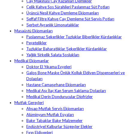
Çay Makinası Çay Kazanları Demlikler
Çelik Kahve Sos Sürahileri Paslanmaz Süt Potları
Üçüncü Nesil Kahve Demleme Ekipmanları
Şeffaf Filtre Kahve Çay Demleme Süt Servis Potları
Şerbet Ayranlık Limonatalıklar
Masaüstü Ekipmanları
Paslanmaz Şekerlikler Tuzluklar Biberlikler Kürdanlıklar
Peçetelikler
Tuzluklar Baharatlıklar Şekerlikler Kürdanlıklar
Yağlık Sirkelik Salata Soslukları
Medikal Ekipmanlar
Doktor El Yıkama Evyeleri
Galoş Bone Maske Önlük Kolluk Eldiven Dispenserleri ve
Dolapları
Hastane Çamaşırhane Ekipmanları
Medikal Aşı İlaç Kan Serum Saklama Dolapları
Medikal Derin Dondurucular Dipfrizler
Mutfak Gereçleri
Ahşap Mutfak Servis Ekipmanları
Alüminyum Mutfak Eşyaları
Bakır Tabaklar Bakır Malzemeler
Endüstriyel Kalburlar Süzgeçler Elekler
Fırın Eldivenleri