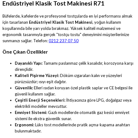
Endüstriyel Klasik Tost Makinesi R71
Büfelerde, kafelerde ve profesyonel tostçularda en iyi performansı almak
için tasarlanan
Endüstriyel Klasik Tost Makinesi
, yoğun kullanım
koşullarında bile yarı yolda bırakmaz. Yüksek kaliteli malzemesi ve
ergonomik tasarımıyla gerçek "tostçu tostu" deneyimini müşterilerinize
sunmanızı sağlar. Telefon:
0212 237 07 50
Öne Çıkan Özellikler
Dayanıklı Yapı:
Tamamı paslanmaz çelik kasalıdır, korozyona karşı
dirençlidir.
Kaliteli Pişirme Yüzeyi:
Döküm ızgaraları kalın ve yüzeyleri
pürüzsüzdür; ısıyı eşit dağıtır.
Güvenlik:
Elleri ısıdan koruyan özel plastik saplar ve CE belgesi ile
güvenli kullanım sağlar.
Çeşitli Enerji Seçenekleri:
İhtiyacınıza göre LPG, doğalgaz veya
elektrikli modeller mevcuttur.
Emniyet Sistemi:
Gazlı modellerde otomatik gaz kesici emniyet
sistemi ile ekstra güvenlik sunar.
Ergonomi:
Lüks tost modellerinde pratik açma-kapama anahtarı
bulunmaktadır.