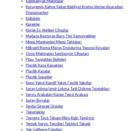
Kampanyalı Makinalar
Kuruyemiş Kahve Şeker Bakliyat Krema Verme Aparatları
Dispenserleri
Küllükler
Kürekler
Küçük Ev Aletleri Cihazlar
Mağaza Restoran Büro Tipi Şemsiyelikler
Menü Mankenleri Menü Tahtaları
Mikserli Roma Maraş Dondurma Yapıcısı Kovaları
Ozon Makinaları Sanitasyon Cihazları
Pilav Tezgahları Büfeleri
Plastik Kasa Kapakları
Plastik Kasalar
Plastik Sepetler
Reşo Yakıtı Kandil Yakıtı Çeşitli Yakıtlar
Saray Lokma İzmir Lokma Tatlı Dökme Tezgahları
Servis Arabaları Kazan Tepsi Arabası
Sprey Boyalar
Stoğa Girecek Ürünler
Tekerlekler
Tencere Tava Tabanı Klips Kulp Tamircisi
Yemek Servis Tepsileri Tabldot Tabağı
Yük İstifleme Paletleri