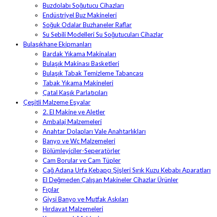
Buzdolabı Soğutucu Cihazları
Endüstriyel Buz Makineleri
Soğuk Odalar Buzhaneler Raflar
Su Sebili Modelleri Su Soğutucuları Cihazlar
Bulaşıkhane Ekipmanları
Bardak Yıkama Makinaları
Bulaşık Makinası Basketleri
Bulaşık Tabak Temizleme Tabancası
Tabak Yıkama Makineleri
Çatal Kaşık Parlatıcıları
Çeşitli Malzeme Eşyalar
2. El Makine ve Aletler
Ambalaj Malzemeleri
Anahtar Dolapları Vale Anahtarlıkları
Banyo ve Wc Malzemeleri
Bölümleyiciler-Seperatörler
Cam Borular ve Cam Tüpler
Cağ Adana Urfa Kebapçı Şişleri Sırık Kuzu Kebabı Aparatları
El Değmeden Çalışan Makineler Cihazlar Ürünler
Fıçılar
Giysi Banyo ve Mutfak Askıları
Hırdavat Malzemeleri