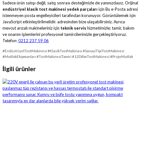
Sadece ürün satışı değil, satış sonrası desteğimizle de yanınızdayız. Orijinal
endüstriyel klasik tost makinesi yedek parçaları
için
Bu e-Posta adresi
istenmeyen posta engelleyicileri tarafından korunuyor. Görüntülemek için
JavaScript etkinleştirilmelidir.
adresinden bize ulaşabilirsiniz. Ayrıca
mevcut arızalı makineleriniz için
teknik servis
hizmetimizle; tamir, bakım
ve onarım işlemlerini profesyonel tamircilerimizle gerçekleştiriyoruz.
Telefon:
0212 237 59 06
#EndüstriyelTostMakinesi #KlasikTostMakinası #SanayiTipiTostMakinesi
#MutfakEkipmanları #TostMakinesiTamiri #12DilimTostMakinesi #ProjeMutfak
İlgili ürünler