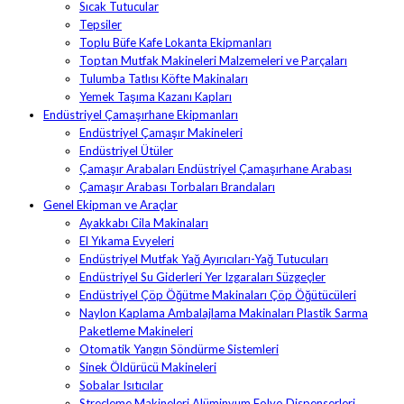
Sıcak Tutucular
Tepsiler
Toplu Büfe Kafe Lokanta Ekipmanları
Toptan Mutfak Makineleri Malzemeleri ve Parçaları
Tulumba Tatlısı Köfte Makinaları
Yemek Taşıma Kazanı Kapları
Endüstriyel Çamaşırhane Ekipmanları
Endüstriyel Çamaşır Makineleri
Endüstriyel Ütüler
Çamaşır Arabaları Endüstriyel Çamaşırhane Arabası
Çamaşır Arabası Torbaları Brandaları
Genel Ekipman ve Araçlar
Ayakkabı Cila Makinaları
El Yıkama Evyeleri
Endüstriyel Mutfak Yağ Ayırıcıları-Yağ Tutucuları
Endüstriyel Su Giderleri Yer Izgaraları Süzgeçler
Endüstriyel Çöp Öğütme Makinaları Çöp Öğütücüleri
Naylon Kaplama Ambalajlama Makinaları Plastik Sarma
Paketleme Makineleri
Otomatik Yangın Söndürme Sistemleri
Sinek Öldürücü Makineleri
Sobalar Isıtıcılar
Streçleme Makineleri Alüminyum Folyo Dispenserleri