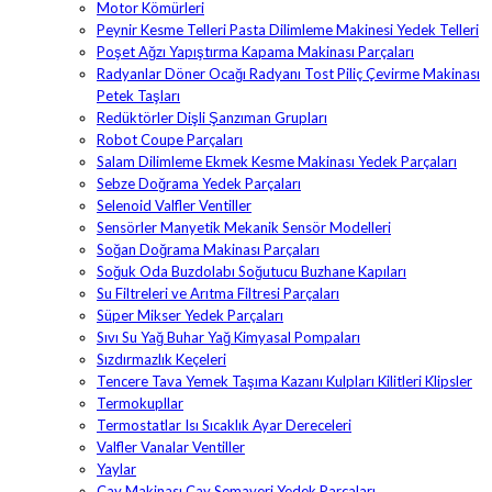
Motor Kömürleri
Peynir Kesme Telleri Pasta Dilimleme Makinesi Yedek Telleri
Poşet Ağzı Yapıştırma Kapama Makinası Parçaları
Radyanlar Döner Ocağı Radyanı Tost Piliç Çevirme Makinası
Petek Taşları
Redüktörler Dişli Şanzıman Grupları
Robot Coupe Parçaları
Salam Dilimleme Ekmek Kesme Makinası Yedek Parçaları
Sebze Doğrama Yedek Parçaları
Selenoid Valfler Ventiller
Sensörler Manyetik Mekanik Sensör Modelleri
Soğan Doğrama Makinası Parçaları
Soğuk Oda Buzdolabı Soğutucu Buzhane Kapıları
Su Filtreleri ve Arıtma Filtresi Parçaları
Süper Mikser Yedek Parçaları
Sıvı Su Yağ Buhar Yağ Kimyasal Pompaları
Sızdırmazlık Keçeleri
Tencere Tava Yemek Taşıma Kazanı Kulpları Kilitleri Klipsler
Termokupllar
Termostatlar Isı Sıcaklık Ayar Dereceleri
Valfler Vanalar Ventiller
Yaylar
Çay Makinası Çay Semaveri Yedek Parçaları