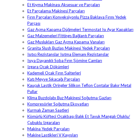
Et Kıyma Makinası Aksesuar ve Parçaları
Et Parçalama Makinesi Parçaları
Fırın Parçaları Konveksiyonlu Pizza Baklava Fırını Yedek
Parçası
Gaz Açma Kapama Düğmeleri Termostat Isı Ayar Kapakları
Gaz Malzemeleri Fittings Bağlantı Parçaları
Gaz Muslukları Gaz Açma Kapama Vanaları
Granita Slush Buzlaş Makinesi Yedek Parçaları
Isıtıcı Rezistanslar Isıtma Elemanı Rezistanslar
Isıya Dayanıklı Soba Fırın Şömine Camları
Izgara Ocak Dökümleri
Kademeli Ocak Fırın Şalterleri
Katı Meyve Sıkacağı Parçaları
Kauçuk Lastik Oringler Silikon Teflon Contalar Bakır Metal
Pullar
Klima Buzdolabı Buz Makinesi Soğutma Gazları
Kompresörler Soğutma Ekovatları
Kurmalı Zaman Saatleri
Kömürlü Köfteci Ocakbaşı Balık Et Tavuk Mangalı Oluklu/
Çubuklu Izgaraları
Makina Yedek Parçaları
Makine Lastikleri V Kayışları