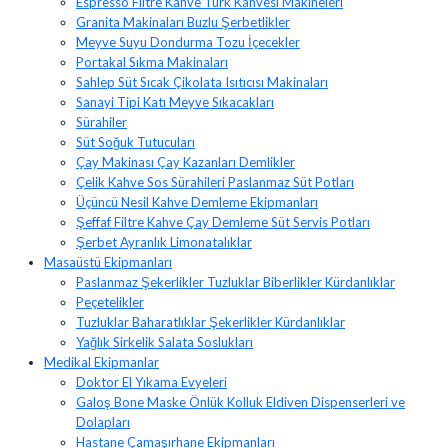
Espresso Filtre Kahve Türk Kahvesi Makineleri
Granita Makinaları Buzlu Şerbetlikler
Meyve Suyu Dondurma Tozu İçecekler
Portakal Sıkma Makinaları
Sahlep Süt Sıcak Çikolata Isıtıcısı Makinaları
Sanayi Tipi Katı Meyve Sıkacakları
Sürahiler
Süt Soğuk Tutucuları
Çay Makinası Çay Kazanları Demlikler
Çelik Kahve Sos Sürahileri Paslanmaz Süt Potları
Üçüncü Nesil Kahve Demleme Ekipmanları
Şeffaf Filtre Kahve Çay Demleme Süt Servis Potları
Şerbet Ayranlık Limonatalıklar
Masaüstü Ekipmanları
Paslanmaz Şekerlikler Tuzluklar Biberlikler Kürdanlıklar
Peçetelikler
Tuzluklar Baharatlıklar Şekerlikler Kürdanlıklar
Yağlık Sirkelik Salata Soslukları
Medikal Ekipmanlar
Doktor El Yıkama Evyeleri
Galoş Bone Maske Önlük Kolluk Eldiven Dispenserleri ve
Dolapları
Hastane Çamaşırhane Ekipmanları