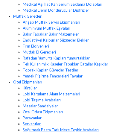
Medikal Aşı İlaç Kan Serum Saklama Dolapları
Medikal Derin Dondurucular Dipfrizler
Mutfak Gereçleri
Ahşap Mutfak Servis Ekipmanları
Alüminyum Mutfak Eşyaları
Bakır Tabaklar Bakır Malzemeler
Endüstriyel Kalburlar Süzgeçler Elekler
Fırın Eldivenleri
Mutfak El Gereçleri
Rafadan Yumurta Kapları Yumurtalıklar
Tek Kullanımlık Kaseler Tabaklar Çatallar Kaşıklar
Toprak Kaplar Güveçler Testiler
Yemek Pişirme Tencereleri Tavalar
Otel Ekipmanları
Kürsüler
Lobi Karşılama Alanı Malzemeleri
Lobi Taşıma Arabaları
Masalar Sandalyeler
Otel Odası Ekipmanları
Paravanlar
Servantlar
Soğutmalı Pasta Tatlı Meze Teşhir Arabaları