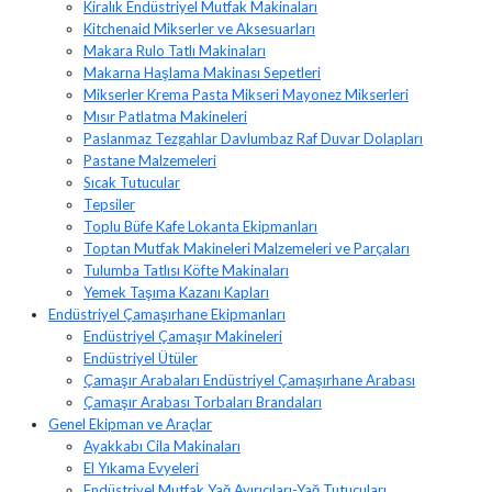
Kiralık Endüstriyel Mutfak Makinaları
Kitchenaid Mikserler ve Aksesuarları
Makara Rulo Tatlı Makinaları
Makarna Haşlama Makinası Sepetleri
Mikserler Krema Pasta Mikseri Mayonez Mikserleri
Mısır Patlatma Makineleri
Paslanmaz Tezgahlar Davlumbaz Raf Duvar Dolapları
Pastane Malzemeleri
Sıcak Tutucular
Tepsiler
Toplu Büfe Kafe Lokanta Ekipmanları
Toptan Mutfak Makineleri Malzemeleri ve Parçaları
Tulumba Tatlısı Köfte Makinaları
Yemek Taşıma Kazanı Kapları
Endüstriyel Çamaşırhane Ekipmanları
Endüstriyel Çamaşır Makineleri
Endüstriyel Ütüler
Çamaşır Arabaları Endüstriyel Çamaşırhane Arabası
Çamaşır Arabası Torbaları Brandaları
Genel Ekipman ve Araçlar
Ayakkabı Cila Makinaları
El Yıkama Evyeleri
Endüstriyel Mutfak Yağ Ayırıcıları-Yağ Tutucuları