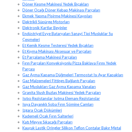
Döner Kesme Makinesi Yedek Bıçakları
Döner Ocağı Döner Kebap Makinası Parçaları
Ekmek Yapma Pişirme Makinesi Kayışları
Elektrikli Süpürge Motorları
Elektronik Kartlar Beyinler
Endüstriyel Evye Bataryaları Sanayi Tipi Musluklar Su
Çeşmeleri
Et Kemik Kesme Testeresi Yedek Bıçakları
Et Kıyma Makinası Aksesuar ve Parçaları
Et Parçalama Makinesi Parçaları
Fırın Parçaları Konveksiyonlu Pizza Baklava Fırını Yedek
Parçası
Gaz Açma Kapama Düğmeleri Termostat Isı Ayar Kapakları
Gaz Malzemeleri Fittings Bağlantı Parçaları
Gaz Muslukları Gaz Açma Kapama Vanaları
Granita Slush Buzlaş Makinesi Yedek Parçaları
Isıtıcı Rezistanslar Isıtma Elemanı Rezistanslar
Isıya Dayanıklı Soba Fırın Şömine Camları
Izgara Ocak Dökümleri
Kademeli Ocak Fırın Şalterleri
Katı Meyve Sıkacağı Parçaları
Kauçuk Lastik Oringler Silikon Teflon Contalar Bakır Metal