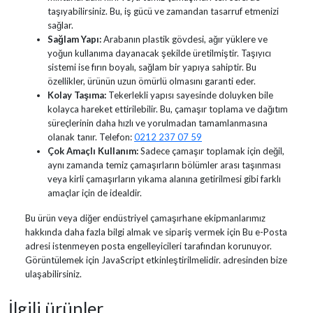
taşıyabilirsiniz. Bu, iş gücü ve zamandan tasarruf etmenizi
sağlar.
Sağlam Yapı:
Arabanın plastik gövdesi, ağır yüklere ve
yoğun kullanıma dayanacak şekilde üretilmiştir. Taşıyıcı
sistemi ise fırın boyalı, sağlam bir yapıya sahiptir. Bu
özellikler, ürünün uzun ömürlü olmasını garanti eder.
Kolay Taşıma:
Tekerlekli yapısı sayesinde doluyken bile
kolayca hareket ettirilebilir. Bu, çamaşır toplama ve dağıtım
süreçlerinin daha hızlı ve yorulmadan tamamlanmasına
olanak tanır. Telefon:
0212 237 07 59
Çok Amaçlı Kullanım:
Sadece çamaşır toplamak için değil,
aynı zamanda temiz çamaşırların bölümler arası taşınması
veya kirli çamaşırların yıkama alanına getirilmesi gibi farklı
amaçlar için de idealdir.
Bu ürün veya diğer endüstriyel çamaşırhane ekipmanlarımız
hakkında daha fazla bilgi almak ve sipariş vermek için
Bu e-Posta
adresi istenmeyen posta engelleyicileri tarafından korunuyor.
Görüntülemek için JavaScript etkinleştirilmelidir.
adresinden bize
ulaşabilirsiniz.
İlgili ürünler