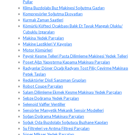
Pullar
Klima Buzdolabı Buz Makinesi Soğutma Gazları
Kompresörler Soğutma Ekovatları
Kurmalı Zaman Saatleri
Kömürlü Köfteci Ocakbaşı Balık Et Tavuk Mangalı Oluklu/
Çubuklu Izgaraları
Makina Yedek Parçaları
Makine Lastikleri V Kayışları
Motor Kömürleri
Peynir Kesme Telleri Pasta Dilimleme Makinesi Yedek Telleri
Poşet Ağzı Yapıştırma Kapama Makinası Parçaları
Radyanlar Döner Ocağı Radyanı Tost Piliç Çevirme Makinası
Petek Taşları
Redüktörler Dişli Şanzıman Grupları
Robot Coupe Parçaları
Salam Dilimleme Ekmek Kesme Makinası Yedek Parçaları
Sebze Doğrama Yedek Parçaları
Selenoid Valfler Ventiller
Sensörler Manyetik Mekanik Sensör Modelleri
Soğan Doğrama Makinası Parçaları
Soğuk Oda Buzdolabı Soğutucu Buzhane Kapıları
Su Filtreleri ve Arıtma Filtresi Parçaları
Süper Mikser Yedek Parçaları