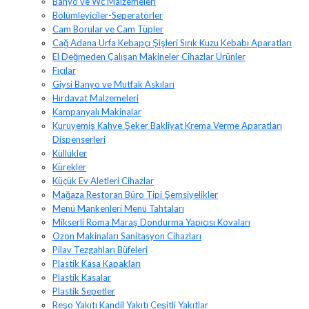
Banyo ve Wc Malzemeleri
Bölümleyiciler-Seperatörler
Cam Borular ve Cam Tüpler
Cağ Adana Urfa Kebapçı Şişleri Sırık Kuzu Kebabı Aparatları
El Değmeden Çalışan Makineler Cihazlar Ürünler
Fıçılar
Giysi Banyo ve Mutfak Askıları
Hırdavat Malzemeleri
Kampanyalı Makinalar
Kuruyemiş Kahve Şeker Bakliyat Krema Verme Aparatları
Dispenserleri
Küllükler
Kürekler
Küçük Ev Aletleri Cihazlar
Mağaza Restoran Büro Tipi Şemsiyelikler
Menü Mankenleri Menü Tahtaları
Mikserli Roma Maraş Dondurma Yapıcısı Kovaları
Ozon Makinaları Sanitasyon Cihazları
Pilav Tezgahları Büfeleri
Plastik Kasa Kapakları
Plastik Kasalar
Plastik Sepetler
Reşo Yakıtı Kandil Yakıtı Çeşitli Yakıtlar