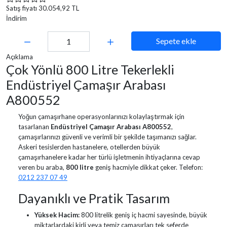
Satış fiyatı
30.054,92 TL
İndirim
Miktar:
Sepete ekle
Açıklama
Çok Yönlü 800 Litre Tekerlekli
Endüstriyel Çamaşır Arabası
A800552
Yoğun çamaşırhane operasyonlarınızı kolaylaştırmak için
tasarlanan
Endüstriyel Çamaşır Arabası A800552
,
çamaşırlarınızı güvenli ve verimli bir şekilde taşımanızı sağlar.
Askeri tesislerden hastanelere, otellerden büyük
çamaşırhanelere kadar her türlü işletmenin ihtiyaçlarına cevap
veren bu araba,
800 litre
geniş hacmiyle dikkat çeker. Telefon:
0212 237 07 49
Dayanıklı ve Pratik Tasarım
Yüksek Hacim:
800 litrelik geniş iç hacmi sayesinde, büyük
miktarlardaki kirli veya temiz çamaşırları tek seferde