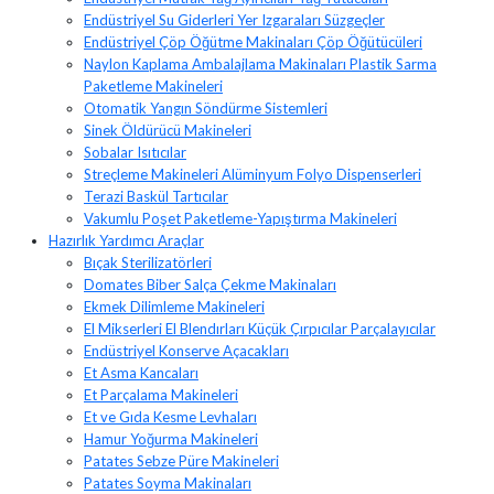
Endüstriyel Su Giderleri Yer Izgaraları Süzgeçler
Endüstriyel Çöp Öğütme Makinaları Çöp Öğütücüleri
Naylon Kaplama Ambalajlama Makinaları Plastik Sarma
Paketleme Makineleri
Otomatik Yangın Söndürme Sistemleri
Sinek Öldürücü Makineleri
Sobalar Isıtıcılar
Streçleme Makineleri Alüminyum Folyo Dispenserleri
Terazi Baskül Tartıcılar
Vakumlu Poşet Paketleme-Yapıştırma Makineleri
Hazırlık Yardımcı Araçlar
Bıçak Sterilizatörleri
Domates Biber Salça Çekme Makinaları
Ekmek Dilimleme Makineleri
El Mikserleri El Blendırları Küçük Çırpıcılar Parçalayıcılar
Endüstriyel Konserve Açacakları
Et Asma Kancaları
Et Parçalama Makineleri
Et ve Gıda Kesme Levhaları
Hamur Yoğurma Makineleri
Patates Sebze Püre Makineleri
Patates Soyma Makinaları