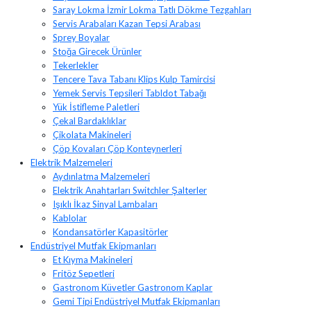
Saray Lokma İzmir Lokma Tatlı Dökme Tezgahları
Servis Arabaları Kazan Tepsi Arabası
Sprey Boyalar
Stoğa Girecek Ürünler
Tekerlekler
Tencere Tava Tabanı Klips Kulp Tamircisi
Yemek Servis Tepsileri Tabldot Tabağı
Yük İstifleme Paletleri
Çekal Bardaklıklar
Çikolata Makineleri
Çöp Kovaları Çöp Konteynerleri
Elektrik Malzemeleri
Aydınlatma Malzemeleri
Elektrik Anahtarları Switchler Şalterler
Işıklı İkaz Sinyal Lambaları
Kablolar
Kondansatörler Kapasitörler
Endüstriyel Mutfak Ekipmanları
Et Kıyma Makineleri
Fritöz Sepetleri
Gastronom Küvetler Gastronom Kaplar
Gemi Tipi Endüstriyel Mutfak Ekipmanları