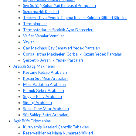
Sıvı Su Yağ Buhar Yağ Kimyasal Pompaları
Sızdırmazlık Keçeleri
Tencere Tava Yemek Taşıma Kazanı Kulpları Kilitleri Klipsler
Termokupllar
Termostatlar Isı Sıcaklık Ayar Dereceleri
Valfler Vanalar Ventiller
Yaylar
Çay Makinası Çay Semaveri Yedek Parçaları
Çorba Isıtma Makineleri Çorbalık Kazanı Yedek Parçaları
Şerbetlik Ayranlık Yedek Parçaları
Arabalı Satış Makineleri
Kestane Kebap Arabaları
Koçan Süt Mısır Arabaları
Mısır Patlatma Arabaları
Pamuk Şeker Arabaları
Seyyar Pilav Arabaları
Simitçi Arabaları
Soslu Tane Mısır Arabaları
Süt Sahlep Satış Arabaları
Açık Büfe Ekipmanları
Kuruyemiş Kaseleri Çerezlik Tabakları
Rezervelikler Ve Masa Numaratörlükleri