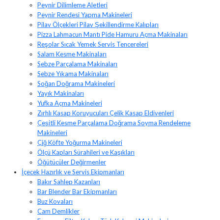
Peynir Dilimleme Aletleri
Peynir Rendesi Yapma Makineleri
Pilav Ölçekleri Pilav Şekillendirme Kalıpları
Pizza Lahmacun Mantı Pide Hamuru Açma Makinaları
Reşolar Sıcak Yemek Servis Tencereleri
Salam Kesme Makinaları
Sebze Parçalama Makinaları
Sebze Yıkama Makinaları
Soğan Doğrama Makineleri
Yayık Makinaları
Yufka Açma Makineleri
Zırhlı Kasap Koruyucuları Çelik Kasap Eldivenleri
Çeşitli Kesme Parçalama Doğrama Soyma Rendeleme
Makineleri
Çiğ Köfte Yoğurma Makineleri
Ölçü Kapları Sürahileri ve Kaşıkları
Öğütücüler Değirmenler
İçecek Hazırlık ve Servis Ekipmanları
Bakır Sahlep Kazanları
Bar Blender Bar Ekipmanları
Buz Kovaları
Cam Demlikler