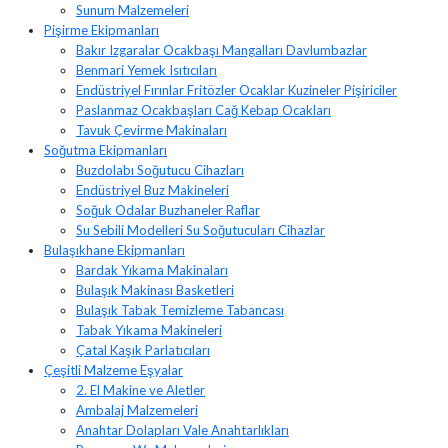
Sunum Malzemeleri
Pişirme Ekipmanları
Bakır Izgaralar Ocakbaşı Mangalları Davlumbazlar
Benmari Yemek Isıtıcıları
Endüstriyel Fırınlar Fritözler Ocaklar Kuzineler Pişiriciler
Paslanmaz Ocakbaşları Cağ Kebap Ocakları
Tavuk Çevirme Makinaları
Soğutma Ekipmanları
Buzdolabı Soğutucu Cihazları
Endüstriyel Buz Makineleri
Soğuk Odalar Buzhaneler Raflar
Su Sebili Modelleri Su Soğutucuları Cihazlar
Bulaşıkhane Ekipmanları
Bardak Yıkama Makinaları
Bulaşık Makinası Basketleri
Bulaşık Tabak Temizleme Tabancası
Tabak Yıkama Makineleri
Çatal Kaşık Parlatıcıları
Çeşitli Malzeme Eşyalar
2. El Makine ve Aletler
Ambalaj Malzemeleri
Anahtar Dolapları Vale Anahtarlıkları