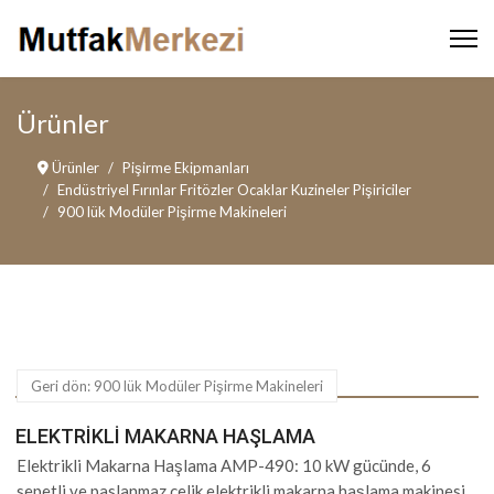
Ürünler
Ürünler
Pişirme Ekipmanları
Endüstriyel Fırınlar Fritözler Ocaklar Kuzineler Pişiriciler
900 lük Modüler Pişirme Makineleri
Geri dön: 900 lük Modüler Pişirme Makineleri
ELEKTRIKLI MAKARNA HAŞLAMA
Elektrikli Makarna Haşlama AMP-490: 10 kW gücünde, 6
sepetli ve paslanmaz çelik elektrikli makarna haşlama makinesi.