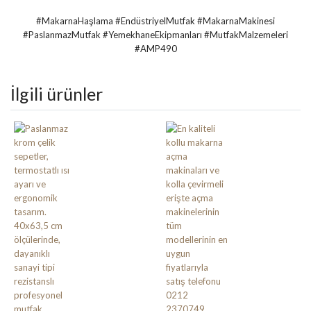
#MakarnaHaşlama #EndüstriyelMutfak #MakarnaMakinesi
#PaslanmazMutfak #YemekhaneEkipmanları #MutfakMalzemeleri
#AMP490
İlgili ürünler