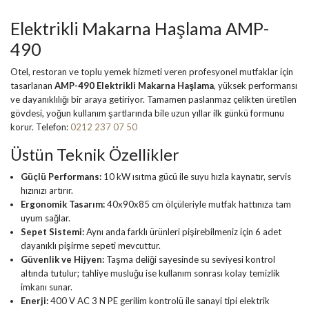
Elektrikli Makarna Haşlama AMP-
490
Otel, restoran ve toplu yemek hizmeti veren profesyonel mutfaklar için
tasarlanan
AMP-490 Elektrikli Makarna Haşlama
, yüksek performansı
ve dayanıklılığı bir araya getiriyor. Tamamen paslanmaz çelikten üretilen
gövdesi, yoğun kullanım şartlarında bile uzun yıllar ilk günkü formunu
korur. Telefon:
0212 237 07 50
Üstün Teknik Özellikler
Güçlü Performans:
10 kW ısıtma gücü ile suyu hızla kaynatır, servis
hızınızı artırır.
Ergonomik Tasarım:
40x90x85 cm ölçüleriyle mutfak hattınıza tam
uyum sağlar.
Sepet Sistemi:
Aynı anda farklı ürünleri pişirebilmeniz için 6 adet
dayanıklı pişirme sepeti mevcuttur.
Güvenlik ve Hijyen:
Taşma deliği sayesinde su seviyesi kontrol
altında tutulur; tahliye musluğu ise kullanım sonrası kolay temizlik
imkanı sunar.
Enerji:
400 V AC 3 N PE gerilim kontrolü ile sanayi tipi elektrik