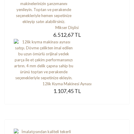
Mikser Dişlisi
6.512,67 TL
12lik Kıyma Makinesi Aynası
1.107,45 TL