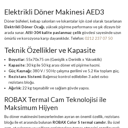
Elektrikli Döner Makinesi AED3
Döner büfeleri, kebap salonları ve lokantalar için özel olarak tasarlanan
Elektrikli Döner Ocağı
, yüksek pişirme performansı ve şık dizaynı bir
arada sunar.
AISI-304 kalite paslanmaz çelik
gövdesi sayesinde uzun
ömürlü ve korozyona karşı dayanıklıdır. Telefon:
0212 237 07 50
Teknik Özellikler ve Kapasite
Boyutlar:
55x70x75 cm (Genişlik x Derinlik x Yükseklik)
Kapasite:
30 kg ile 50 kg arası döner eti pişirme hacmi.
Güç Kaynağı:
380 V / 50 Hz çalışma gerilimi ve 5.2 Kw toplam güç.
Rezistans Sistemi:
Bağımsız kontrol edilebilen 3 adet ısıtıcı
rezistans bloğu.
Ağırlık:
22 kg taşınabilir ve sağlam gövde yapısı.
ROBAX Termal Cam Teknolojisi ile
Maksimum Hijyen
Bu döner makinesini benzerlerinden ayıran en önemli özellik, rezistans
bloğu ile et arasında bulunan
ROBAX Color S termal camdır
. Bu özel
cam, et sularının ve yağların rezistanslara temas etmesini engelleyerek