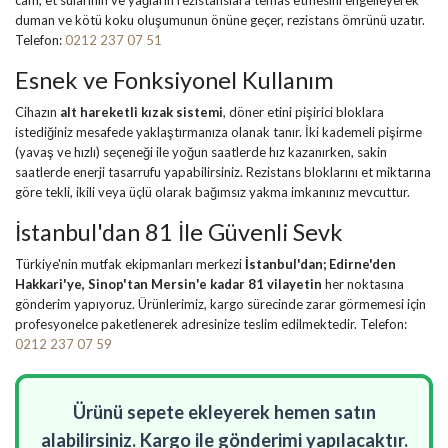
duman ve kötü koku oluşumunun önüne geçer, rezistans ömrünü uzatır.
Telefon:
0212 237 07 51
Esnek ve Fonksiyonel Kullanım
Cihazın
alt hareketli kızak sistemi
, döner etini pişirici bloklara
istediğiniz mesafede yaklaştırmanıza olanak tanır. İki kademeli pişirme
(yavaş ve hızlı) seçeneği ile yoğun saatlerde hız kazanırken, sakin
saatlerde enerji tasarrufu yapabilirsiniz. Rezistans bloklarını et miktarına
göre tekli, ikili veya üçlü olarak bağımsız yakma imkanınız mevcuttur.
İstanbul'dan 81 İle Güvenli Sevk
Türkiye'nin mutfak ekipmanları merkezi
İstanbul'dan; Edirne'den
Hakkari'ye, Sinop'tan Mersin'e kadar 81 vilayetin
her noktasına
gönderim yapıyoruz. Ürünlerimiz, kargo sürecinde zarar görmemesi için
profesyonelce paketlenerek adresinize teslim edilmektedir. Telefon:
0212 237 07 59
Ürünü sepete ekleyerek hemen satın
alabilirsiniz. Kargo ile gönderimi yapılacaktır.