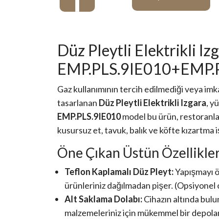
Düz Pleytli Elektrikli Iz
EMP.PLS.9IE010+EMP.
Gaz kullanımının tercih edilmediği veya imka
tasarlanan
Düz Pleytli Elektrikli Izgara
, y
EMP.PLS.9IE010
model bu ürün, restoranl
kusursuz et, tavuk, balık ve köfte kızartma i
Öne Çıkan Üstün Özellikle
Teflon Kaplamalı Düz Pleyt:
Yapışmayı ö
ürünleriniz dağılmadan pişer. (Opsiyonel 
Alt Saklama Dolabı:
Cihazın altında bulu
malzemeleriniz için mükemmel bir depolam