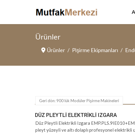
A
Ürünler
Ürünler
Pişirme Ekipmanları
Endü
Geri dön: 900 lük Modüler Pişirme Makineleri
DÜZ PLEYTLI ELEKTRIKLI IZGARA
Düz Pleytli Elektrikli Izgara EMP.PLS.9IE010+EMP
pleyt yüzeyli ve altı dolaplı profesyonel elektrikli