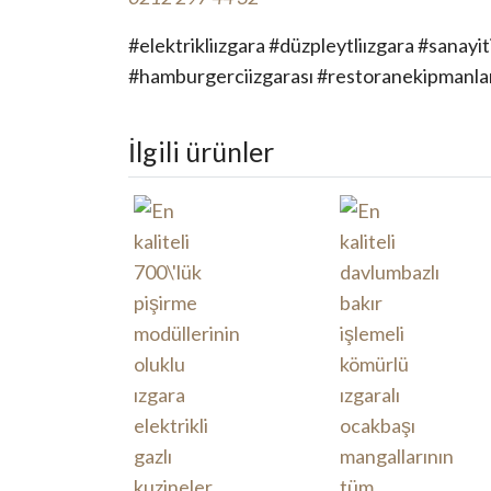
#elektrikliızgara #düzpleytliızgara #sanayi
#hamburgerciizgarası #restoranekipmanla
İlgili ürünler