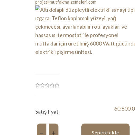
proje@mutfakmalzemeleri.com
60.600,0
Satış fiyatı
Miktar:
Sepete ekle