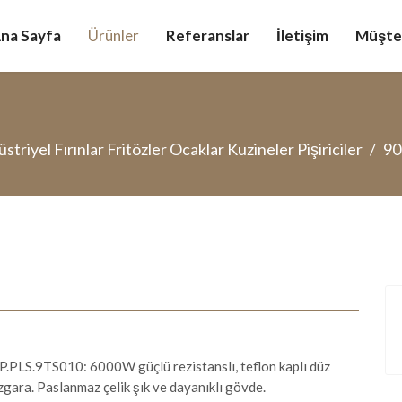
na Sayfa
Ürünler
Referanslar
İletişim
Müşter
striyel Fırınlar Fritözler Ocaklar Kuzineler Pişiriciler
90
.PLS.9TS010: 6000W güçlü rezistanslı, teflon kaplı düz
 ızgara. Paslanmaz çelik şık ve dayanıklı gövde.