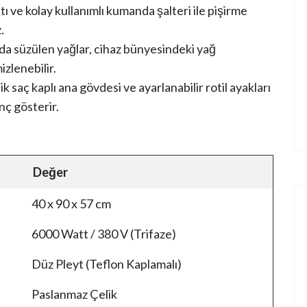
ı ve kolay kullanımlı kumanda şalteri ile pişirme
.
a süzülen yağlar, cihaz bünyesindeki yağ
zlenebilir.
 saç kaplı ana gövdesi ve ayarlanabilir rotil ayakları
enç gösterir.
Değer
40 x 90 x 57 cm
6000 Watt / 380 V (Trifaze)
Düz Pleyt (Teflon Kaplamalı)
Paslanmaz Çelik