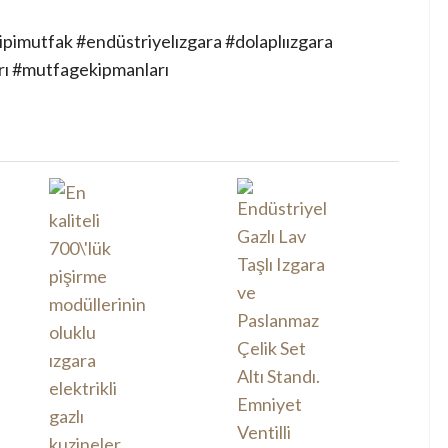
tipimutfak #endüstriyelızgara #dolaplıızgara
rı #mutfagekipmanları