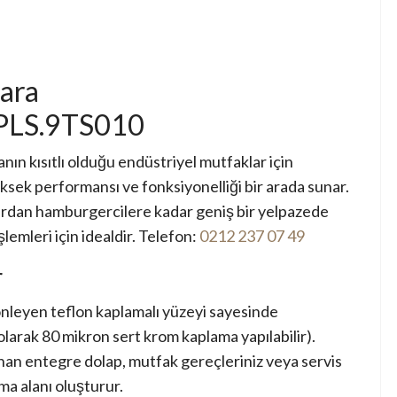
gara
PLS.9TS010
nın kısıtlı olduğu endüstriyel mutfaklar için
üksek performansı ve fonksiyonelliği bir arada sunar.
ardan hamburgercilere kadar geniş bir yelpazede
şlemleri için idealdir. Telefon:
0212 237 07 49
r
nleyen teflon kaplamalı yüzeyi sayesinde
olarak 80 mikron sert krom kaplama yapılabilir).
nan entegre dolap, mutfak gereçleriniz veya servis
a alanı oluşturur.