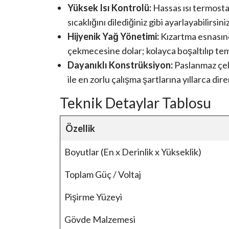
Yüksek Isı Kontrolü:
Hassas ısı termostat
sıcaklığını dilediğiniz gibi ayarlayabilirsiniz
Hijyenik Yağ Yönetimi:
Kızartma esnasınd
çekmecesine dolar; kolayca boşaltılıp temi
Dayanıklı Konstrüksiyon:
Paslanmaz çelik
ile en zorlu çalışma şartlarına yıllarca dir
Teknik Detaylar Tablosu
Özellik
Boyutlar (En x Derinlik x Yükseklik)
Toplam Güç / Voltaj
Pişirme Yüzeyi
Gövde Malzemesi