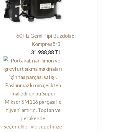
60 Hz Gemi Tipi Buzdolabı
Kompresörü
31.988,88 TL