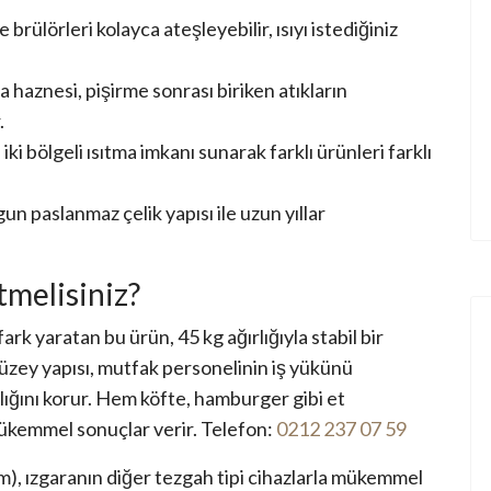
brülörleri kolayca ateşleyebilir, ısıyı istediğiniz
a haznesi, pişirme sonrası biriken atıkların
.
i bölgeli ısıtma imkanı sunarak farklı ürünleri farklı
un paslanmaz çelik yapısı ile uzun yıllar
tmelisiniz?
ark yaratan bu ürün, 45 kg ağırlığıyla stabil bir
yüzey yapısı, mutfak personelinin iş yükünü
llığını korur. Hem köfte, hamburger gibi et
ükemmel sonuçlar verir. Telefon:
0212 237 07 59
m), ızgaranın diğer tezgah tipi cihazlarla mükemmel