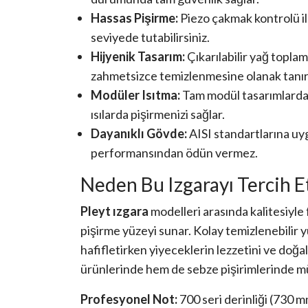
Hassas Pişirme:
Piezo çakmak kontrolü ile 
seviyede tutabilirsiniz.
Hijyenik Tasarım:
Çıkarılabilir yağ toplam
zahmetsizce temizlenmesine olanak tanır
Modüler Isıtma:
Tam modül tasarımlarda ik
ısılarda pişirmenizi sağlar.
Dayanıklı Gövde:
AISI standartlarına uyg
performansından ödün vermez.
Neden Bu Izgarayı Tercih E
Pleyt ızgara
modelleri arasında kalitesiyle f
pişirme yüzeyi sunar. Kolay temizlenebilir 
hafifletirken yiyeceklerin lezzetini ve doğa
ürünlerinde hem de sebze pişirimlerinde m
Profesyonel Not:
700 seri derinliği (730 m