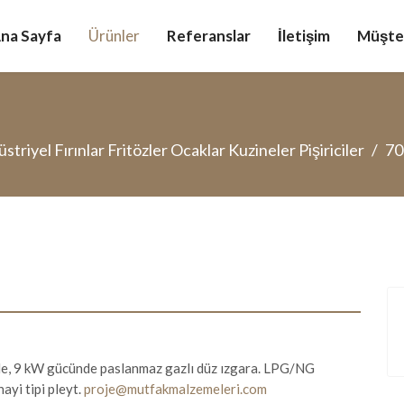
na Sayfa
Ürünler
Referanslar
İletişim
Müşter
striyel Fırınlar Fritözler Ocaklar Kuzineler Pişiriciler
70
e, 9 kW gücünde paslanmaz gazlı düz ızgara. LPG/NG
ayi tipi pleyt.
proje@mutfakmalzemeleri.com