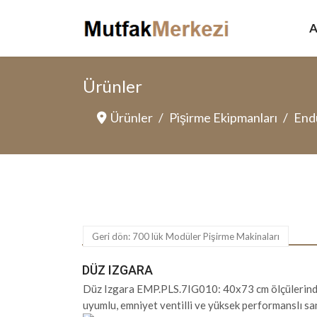
A
Ürünler
Ürünler
Pişirme Ekipmanları
Endü
Geri dön: 700 lük Modüler Pişirme Makinaları
DÜZ IZGARA
Düz Izgara EMP.PLS.7IG010: 40x73 cm ölçülerind
uyumlu, emniyet ventilli ve yüksek performanslı san