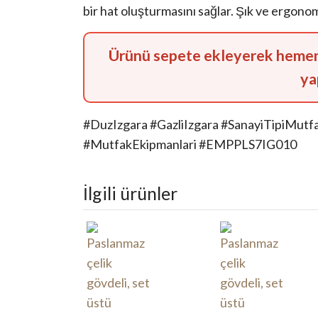
bir hat oluşturmasını sağlar. Şık ve ergonom
Ürünü sepete ekleyerek hemen s
ya
#DuzIzgara #GazliIzgara #SanayiTipiMutf
#MutfakEkipmanlari #EMPPLS7IG010
İlgili ürünler