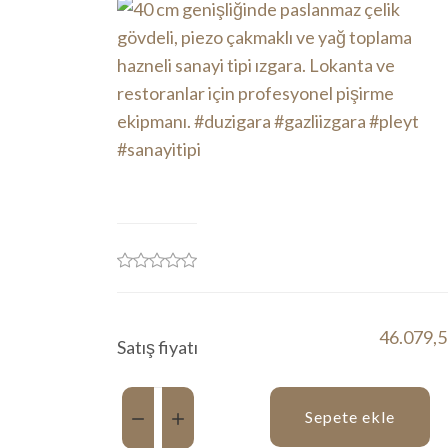
46.079,5
Satış fiyatı
Miktar:
Sepete ekle