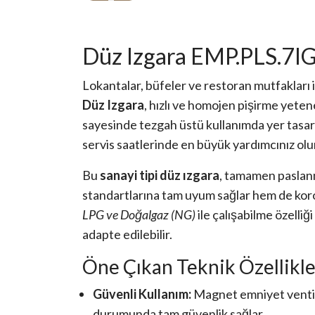
Düz Izgara EMP.PLS.7I
Lokantalar, büfeler ve restoran mutfakları 
Düz Izgara
, hızlı ve homojen pişirme yet
sayesinde tezgah üstü kullanımda yer tasa
servis saatlerinde en büyük yardımcınız olu
Bu
sanayi tipi düz ızgara
, tamamen paslanm
standartlarına tam uyum sağlar hem de koroz
LPG ve Doğalgaz (NG)
ile çalışabilme özelliğ
adapte edilebilir.
Öne Çıkan Teknik Özellikle
Güvenli Kullanım:
Magnet emniyet ventill
durumunda tam güvenlik sağlar.