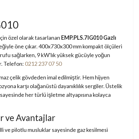
G010
için özel olarak tasarlanan
EMP.PLS.7IG010 Gazlı
eneğiyle öne çıkar. 400x730x300 mm kompakt ölçüleri
rrufu sağlarken, 9 kW'lık yüksek gücüyle yoğun
r. Telefon:
0212 237 07 50
az çelik gövdeden imal edilmiştir. Hem hijyen
yona karşı olağanüstü dayanıklılık sergiler. Üstelik
i sayesinde her türlü işletme altyapısına kolayca
r ve Avantajlar
i ve pilotlu musluklar sayesinde gaz kesilmesi