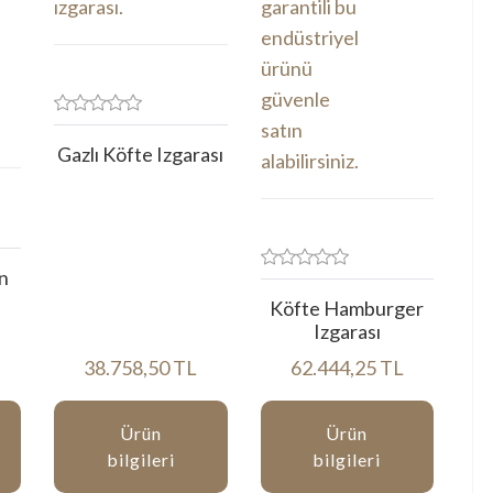
Gazlı Köfte Izgarası
an
Köfte Hamburger
Izgarası
38.758,50 TL
62.444,25 TL
Ürün
Ürün
bilgileri
bilgileri