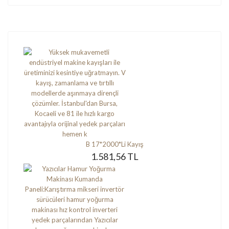
B 17*2000*Li Kayış
1.581,56 TL