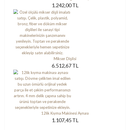
1.242,00 TL
Mikser Dişlisi
6.512,67 TL
12lik Kıyma Makinesi Aynası
1.107,45 TL